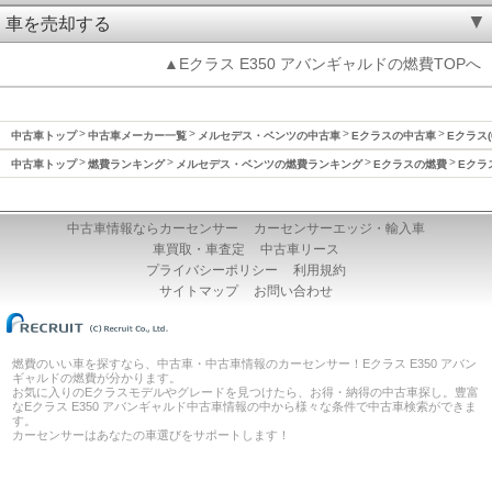
車を売却する
▲Eクラス E350 アバンギャルドの燃費TOPへ
中古車トップ
中古車メーカー一覧
メルセデス・ベンツの中古車
Eクラスの中古車
Eクラス(
中古車トップ
燃費ランキング
メルセデス・ベンツの燃費ランキング
Eクラスの燃費
Eクラ
中古車情報ならカーセンサー
カーセンサーエッジ・輸入車
車買取・車査定
中古車リース
プライバシーポリシー
利用規約
サイトマップ
お問い合わせ
燃費のいい車を探すなら、中古車・中古車情報のカーセンサー！Eクラス E350 アバン
ギャルドの燃費が分かります。
お気に入りのEクラスモデルやグレードを見つけたら、お得・納得の中古車探し。豊富
なEクラス E350 アバンギャルド中古車情報の中から様々な条件で中古車検索ができま
す。
カーセンサーはあなたの車選びをサポートします！