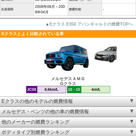
2008年08月～200
-
生産期間
燃費性能
9年04月
▲Eクラス E350 アバンギャルドの燃費TOPへ
Eクラスとよく比較されている車
メルセデスＡＭＧ
Gクラス
JC08
6.6km/L
10・15
-km/L
Eクラスの他のモデルの燃費情報
メルセデス・ベンツの他の車の燃費情報
他のメーカーの燃費ランキング
ボディタイプ別燃費ランキング