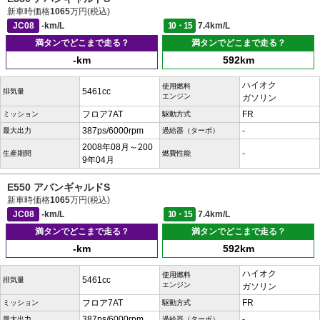
新車時価格
1065
万円(税込)
JC08
-km/L
10・15
7.4km/L
満タンでどこまで走る？
満タンでどこまで走る？
-km
592km
ハイオク
使用燃料
5461cc
排気量
エンジン
ガソリン
フロア7AT
FR
ミッション
駆動方式
387ps/6000rpm
-
最大出力
過給器（ターボ）
2008年08月～200
-
生産期間
燃費性能
9年04月
E550 アバンギャルドS
新車時価格
1065
万円(税込)
JC08
-km/L
10・15
7.4km/L
満タンでどこまで走る？
満タンでどこまで走る？
-km
592km
ハイオク
使用燃料
5461cc
排気量
エンジン
ガソリン
フロア7AT
FR
ミッション
駆動方式
387ps/6000rpm
-
最大出力
過給器（ターボ）