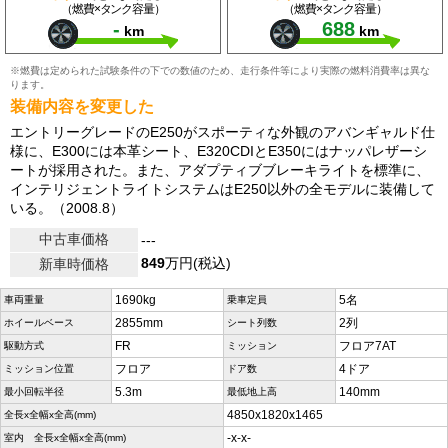
（燃費×タンク容量）
（燃費×タンク容量）
-
688
km
km
※燃費は定められた試験条件の下での数値のため、走行条件等により実際の燃料消費率は異な
ります。
装備内容を変更した
エントリーグレードのE250がスポーティな外観のアバンギャルド仕
様に、E300には本革シート、E320CDIとE350にはナッパレザーシ
ートが採用された。また、アダプティブブレーキライトを標準に、
インテリジェントライトシステムはE250以外の全モデルに装備して
いる。（2008.8）
中古車価格
---
849
万円(税込)
新車時価格
1690kg
5名
車両重量
乗車定員
2855mm
2列
ホイールベース
シート列数
FR
フロア7AT
駆動方式
ミッション
フロア
4ドア
ミッション位置
ドア数
5.3m
140mm
最小回転半径
最低地上高
4850x1820x1465
全長x全幅x全高(mm)
-x-x-
室内 全長x全幅x全高(mm)