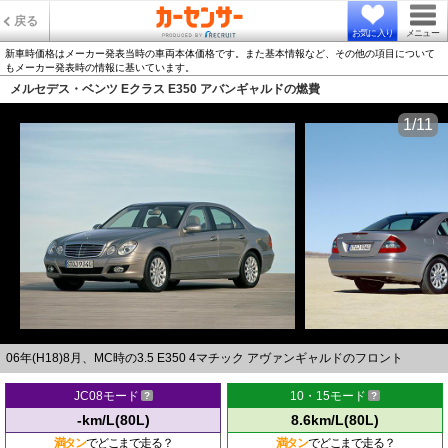
戻る
お気に入り
メニュー
新車時価格はメーカー発表当時の車両本体価格です。また基本情報など、その他の項目について
もメーカー発表時の情報に基いています。
メルセデス・ベンツ Eクラス E350 アバンギャルドの燃費
1/11
06年(H18)8月、MC時の3.5 E350 4マチック アヴァンギャルドのフロント
JC08モード
10・15モード
-km/L(80L)
8.6km/L(80L)
満タン
でどこまで走る？
満タン
でどこまで走る？