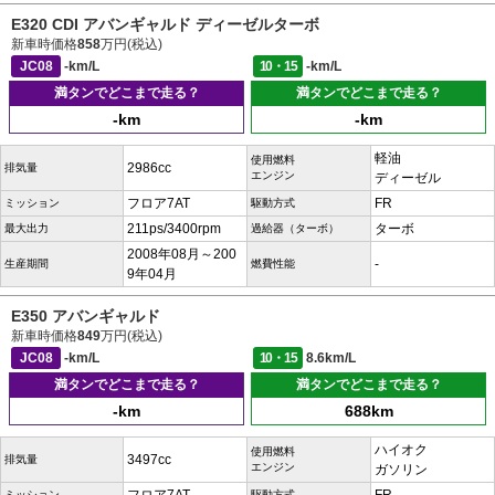
E320 CDI アバンギャルド ディーゼルターボ
新車時価格
858
万円(税込)
JC08
-km/L
10・15
-km/L
満タンでどこまで走る？
満タンでどこまで走る？
-km
-km
軽油
使用燃料
2986cc
排気量
エンジン
ディーゼル
フロア7AT
FR
ミッション
駆動方式
211ps/3400rpm
ターボ
最大出力
過給器（ターボ）
2008年08月～200
-
生産期間
燃費性能
9年04月
E350 アバンギャルド
新車時価格
849
万円(税込)
JC08
-km/L
10・15
8.6km/L
満タンでどこまで走る？
満タンでどこまで走る？
-km
688km
ハイオク
使用燃料
3497cc
排気量
エンジン
ガソリン
ミッション
駆動方式