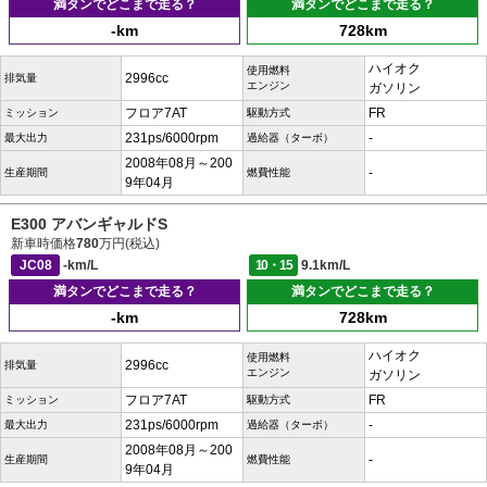
満タンでどこまで走る？
満タンでどこまで走る？
-km
728km
ハイオク
使用燃料
2996cc
排気量
エンジン
ガソリン
フロア7AT
FR
ミッション
駆動方式
231ps/6000rpm
-
最大出力
過給器（ターボ）
2008年08月～200
-
生産期間
燃費性能
9年04月
E300 アバンギャルドS
新車時価格
780
万円(税込)
JC08
-km/L
10・15
9.1km/L
満タンでどこまで走る？
満タンでどこまで走る？
-km
728km
ハイオク
使用燃料
2996cc
排気量
エンジン
ガソリン
フロア7AT
FR
ミッション
駆動方式
231ps/6000rpm
-
最大出力
過給器（ターボ）
2008年08月～200
-
生産期間
燃費性能
9年04月