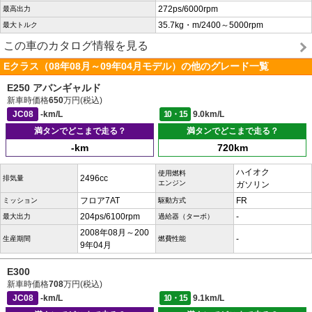
272ps/6000rpm
最高出力
35.7kg・m/2400～5000rpm
最大トルク
この車のカタログ情報を見る
Eクラス（08年08月～09年04月モデル）の他のグレード一覧
E250 アバンギャルド
新車時価格
650
万円(税込)
JC08
-km/L
10・15
9.0km/L
満タンでどこまで走る？
満タンでどこまで走る？
-km
720km
ハイオク
使用燃料
2496cc
排気量
エンジン
ガソリン
フロア7AT
FR
ミッション
駆動方式
204ps/6100rpm
-
最大出力
過給器（ターボ）
2008年08月～200
-
生産期間
燃費性能
9年04月
E300
新車時価格
708
万円(税込)
JC08
-km/L
10・15
9.1km/L