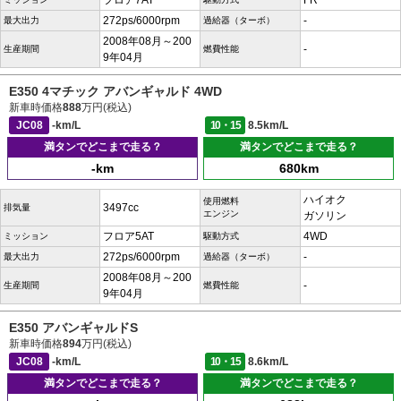
フロア7AT
FR
272ps/6000rpm
-
最大出力
過給器（ターボ）
2008年08月～200
-
生産期間
燃費性能
9年04月
E350 4マチック アバンギャルド 4WD
新車時価格
888
万円(税込)
JC08
-km/L
10・15
8.5km/L
満タンでどこまで走る？
満タンでどこまで走る？
-km
680km
ハイオク
使用燃料
3497cc
排気量
エンジン
ガソリン
フロア5AT
4WD
ミッション
駆動方式
272ps/6000rpm
-
最大出力
過給器（ターボ）
2008年08月～200
-
生産期間
燃費性能
9年04月
E350 アバンギャルドS
新車時価格
894
万円(税込)
JC08
-km/L
10・15
8.6km/L
満タンでどこまで走る？
満タンでどこまで走る？