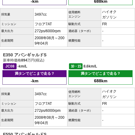
-km
688km
ハイオク
使用燃料
3497cc
排気量
エンジン
ガソリン
フロア7AT
FR
ミッション
駆動方式
272ps/6000rpm
-
最大出力
過給器（ターボ）
2008年08月～200
-
生産期間
燃費性能
9年04月
E350 アバンギャルドS
新車時価格
894
万円(税込)
JC08
-km/L
10・15
8.6km/L
満タンでどこまで走る？
満タンでどこまで走る？
-km
688km
ハイオク
使用燃料
3497cc
排気量
エンジン
ガソリン
フロア7AT
FR
ミッション
駆動方式
272ps/6000rpm
-
最大出力
過給器（ターボ）
2008年08月～200
-
生産期間
燃費性能
9年04月
E550 アバンギャルドS