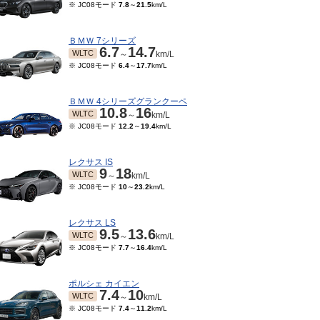
※ JC08モード
7.8
～
21.5
km/L
ＢＭＷ 7シリーズ
6.7
14.7
WLTC
～
km/L
※ JC08モード
6.4
～
17.7
km/L
ＢＭＷ 4シリーズグランクーペ
10.8
16
WLTC
～
km/L
※ JC08モード
12.2
～
19.4
km/L
レクサス IS
9
18
WLTC
～
km/L
※ JC08モード
10
～
23.2
km/L
レクサス LS
9.5
13.6
WLTC
～
km/L
※ JC08モード
7.7
～
16.4
km/L
ポルシェ カイエン
7.4
10
WLTC
～
km/L
※ JC08モード
7.4
～
11.2
km/L