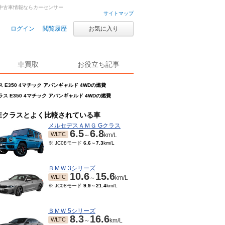
車・中古車情報ならカーセンサー
サイトマップ
ログイン
閲覧履歴
お気に入り
車買取
お役立ち記事
ス E350 4マチック アバンギャルド 4WDの燃費
ラス E350 4マチック アバンギャルド 4WDの燃費
Eクラスとよく比較されている車
メルセデスＡＭＧ Gクラス
6.5
6.8
WLTC
～
km/L
※ JC08モード
6.6
～
7.3
km/L
ＢＭＷ 3シリーズ
10.6
15.6
WLTC
～
km/L
※ JC08モード
9.9
～
21.4
km/L
ＢＭＷ 5シリーズ
8.3
16.6
WLTC
～
km/L