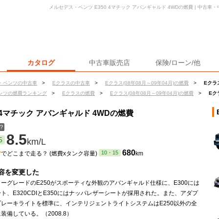
メルセデス・ベンツ E350 4マチック アバンギャルド 4WDの燃費 | 中古
カタログ
中古車販売店
保険/ローン/他
・ベンツの中古車
>
Eクラスの中古車
>
Eクラス(08年08月～09年04月)の燃費
>
Eクラ
ンツの燃費ランキング
>
Eクラスの燃費
>
Eクラス(08年08月～09年04月)の燃費
>
Eク
 4マチック アバンギャルド 4WDの燃費
？
8.5
5
km/L
ン
680
10・15
でどこまで走る？ (燃費xタンク容量)
km
容を変更した
ーグレードのE250がスポーティな外観のアバンギャルド仕様に、E300には
ト、E320CDIとE350にはナッパレザーシートが採用された。また、アダプ
ブレーキライトを標準に、インテリジェントライトシステムはE250以外の全
装備している。（2008.8）