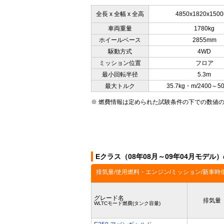
全長 x 全幅 x 全高
4850x1820x150
車両重量
1780kg
ホイールベース
2855mm
駆動方式
4WD
ミッション位置
フロア
最小回転半径
5.3m
最大トルク
35.7kg・m/2400～5
※ 燃費情報は定められた試験条件の下での数値
Eクラス（08年08月～09年04月モデル
排気量/使用燃料・エンジン/ミッション/新車時
グレード名
排気量
WLTCモード燃費(タンク容量)