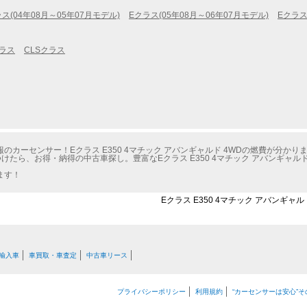
ス(04年08月～05年07月モデル)
Eクラス(05年08月～06年07月モデル)
Eクラス
クラス
CLSクラス
カーセンサー！Eクラス E350 4マチック アバンギャルド 4WDの燃費が分かり
たら、お得・納得の中古車探し。豊富なEクラス E350 4マチック アバンギャル
ます！
Eクラス E350 4マチック アバンギャ
輸入車
車買取・車査定
中古車リース
プライバシーポリシー
利用規約
“カーセンサーは安心”そ