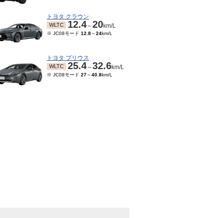
トヨタ クラウン
12.4
20
WLTC
～
km/L
※ JC08モード
12.8
～
24
km/L
トヨタ プリウス
25.4
32.6
WLTC
～
km/L
※ JC08モード
27
～
40.8
km/L