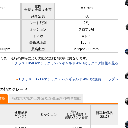
室内
0mm
-x-x-mm
全長 x 全幅 x 全高
乗車定員
5人
シート配列
2列
ミッション
フロア5AT
ドア数
4ドア
最低地上高
165mm
000rpm
最高出力
272ps/6000rpm
のため、走行条件等により実際の燃料消費率は異なります。
Eクラス E350 4マチック アバンギャルド 4WDのカタログ情報を見る
Eクラス E350 4マチック アバンギャルド 4WDの燃費・トップヘ
）の他のグレード
価格
駆動方式/最大出力/過給器/生産期間/燃費性能
満タンで
使用燃料
新車時価格
ミッション
どこまで走る？
エンジン
(税込)
(燃費xタンク容量)