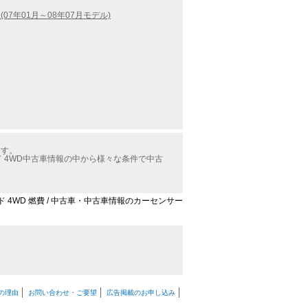
(07年01月～08年07月モデル)
ます。
ド 4WD中古車情報の中から様々な条件で中古
ルド 4WD 燃費 / 中古車・中古車情報のカーセンサー
の理由
お問い合わせ・ご要望
広告掲載のお申し込み