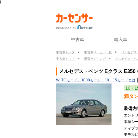
{
中古車
輸入車
中古車トップ
>
中古車メーカー一覧
>
メルセデス
中古車トップ
>
燃費ランキング
>
メルセデス・ベ
メルセデス・ベンツ Eクラス E350
WLTCモード、JC08モード、10・15モードとは
10・1
満タ
装備内
エントリ
本革シー
ティブ
モデルに