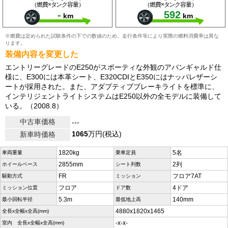
（燃費×タンク容量）
（燃費×タンク容量）
-
592
km
km
※燃費は定められた試験条件の下での数値のため、走行条件等により実際の燃料消費率は異な
ります。
装備内容を変更した
エントリーグレードのE250がスポーティな外観のアバンギャルド仕
様に、E300には本革シート、E320CDIとE350にはナッパレザーシ
ートが採用された。また、アダプティブブレーキライトを標準に、
インテリジェントライトシステムはE250以外の全モデルに装備して
いる。（2008.8）
中古車価格
---
1065
万円(税込)
新車時価格
1820kg
5名
車両重量
乗車定員
2855mm
2列
ホイールベース
シート列数
FR
フロア7AT
駆動方式
ミッション
フロア
4ドア
ミッション位置
ドア数
5.3m
140mm
最小回転半径
最低地上高
4880x1820x1465
全長x全幅x全高(mm)
-x-x-
室内 全長x全幅x全高(mm)