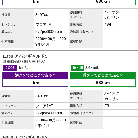
-km
680km
ハイオク
使用燃料
3497cc
排気量
エンジン
ガソリン
フロア5AT
4WD
ミッション
駆動方式
272ps/6000rpm
-
最大出力
過給器（ターボ）
2008年08月～200
-
生産期間
燃費性能
9年04月
E350 アバンギャルドS
新車時価格
894
万円(税込)
JC08
-km/L
10・15
8.6km/L
満タンでどこまで走る？
満タンでどこまで走る？
-km
688km
ハイオク
使用燃料
3497cc
排気量
エンジン
ガソリン
フロア7AT
FR
ミッション
駆動方式
272ps/6000rpm
-
最大出力
過給器（ターボ）
2008年08月～200
-
生産期間
燃費性能
9年04月
E350 アバンギャルドS