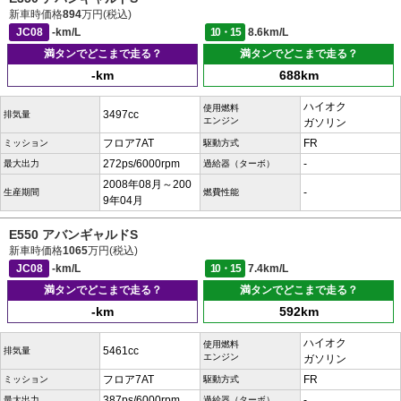
新車時価格
894
万円(税込)
JC08
-km/L
10・15
8.6km/L
満タンでどこまで走る？
満タンでどこまで走る？
-km
688km
ハイオク
使用燃料
3497cc
排気量
エンジン
ガソリン
フロア7AT
FR
ミッション
駆動方式
272ps/6000rpm
-
最大出力
過給器（ターボ）
2008年08月～200
-
生産期間
燃費性能
9年04月
E550 アバンギャルドS
新車時価格
1065
万円(税込)
JC08
-km/L
10・15
7.4km/L
満タンでどこまで走る？
満タンでどこまで走る？
-km
592km
ハイオク
使用燃料
5461cc
排気量
エンジン
ガソリン
フロア7AT
FR
ミッション
駆動方式
387ps/6000rpm
-
最大出力
過給器（ターボ）