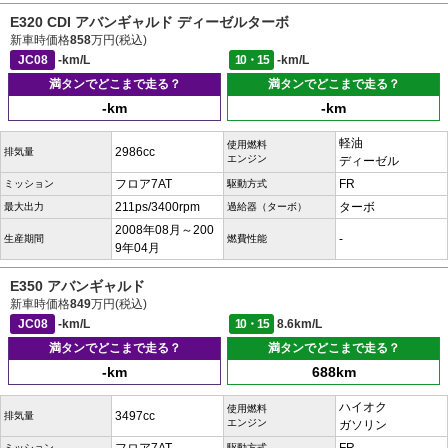
E320 CDI アバンギャルド ディーゼルターボ
新車時価格
858
万円(税込)
JC08
-km/L
10・15
-km/L
満タンでどこまで走る？
満タンでどこまで走る？
-km
-km
軽油
使用燃料
2986cc
排気量
エンジン
ディーゼル
フロア7AT
FR
ミッション
駆動方式
211ps/3400rpm
ターボ
最大出力
過給器（ターボ）
2008年08月～200
-
生産期間
燃費性能
9年04月
E350 アバンギャルド
新車時価格
849
万円(税込)
JC08
-km/L
10・15
8.6km/L
満タンでどこまで走る？
満タンでどこまで走る？
-km
688km
ハイオク
使用燃料
3497cc
排気量
エンジン
ガソリン
ミッション
駆動方式