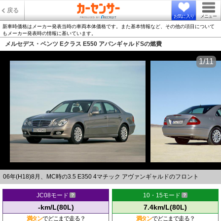
戻る
お気に入り
メニュー
新車時価格はメーカー発表当時の車両本体価格です。また基本情報など、その他の項目について
もメーカー発表時の情報に基いています。
メルセデス・ベンツ Eクラス E550 アバンギャルドSの燃費
1/11
06年(H18)8月、MC時の3.5 E350 4マチック アヴァンギャルドのフロント
JC08モード
10・15モード
-km/L(80L)
7.4km/L(80L)
満タン
でどこまで走る？
満タン
でどこまで走る？