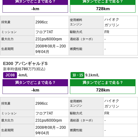
満タンでどこまで走る？
満タンでどこまで走る？
-km
728km
ハイオク
使用燃料
2996cc
排気量
エンジン
ガソリン
フロア7AT
FR
ミッション
駆動方式
231ps/6000rpm
-
最大出力
過給器（ターボ）
2008年08月～200
-
生産期間
燃費性能
9年04月
E300 アバンギャルドS
新車時価格
780
万円(税込)
JC08
-km/L
10・15
9.1km/L
満タンでどこまで走る？
満タンでどこまで走る？
-km
728km
ハイオク
使用燃料
2996cc
排気量
エンジン
ガソリン
フロア7AT
FR
ミッション
駆動方式
231ps/6000rpm
-
最大出力
過給器（ターボ）
2008年08月～200
-
生産期間
燃費性能
9年04月