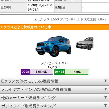
2008年08月～200
-
生産期間
燃費性能
9年04月
▲Eクラス E550 アバンギャルドSの燃費TOPへ
Eクラスとよく比較されている車
メルセデスＡＭＧ
Gクラス
JC08
6.6km/L
10・15
-km/L
Eクラスの他のモデルの燃費情報
メルセデス・ベンツの他の車の燃費情報
他のメーカーの燃費ランキング
ボディタイプ別燃費ランキング