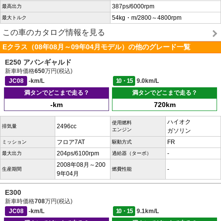
387ps/6000rpm
最高出力
54kg・m/2800～4800rpm
最大トルク
この車のカタログ情報を見る
Eクラス（08年08月～09年04月モデル）の他のグレード一覧
E250 アバンギャルド
新車時価格
650
万円(税込)
JC08
-km/L
10・15
9.0km/L
満タンでどこまで走る？
満タンでどこまで走る？
-km
720km
ハイオク
使用燃料
2496cc
排気量
エンジン
ガソリン
フロア7AT
FR
ミッション
駆動方式
204ps/6100rpm
-
最大出力
過給器（ターボ）
2008年08月～200
-
生産期間
燃費性能
9年04月
E300
新車時価格
708
万円(税込)
JC08
-km/L
10・15
9.1km/L