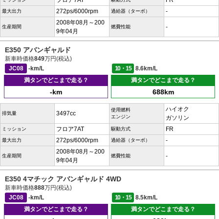
フロア7AT
FR
272ps/6000rpm
-
最大出力
過給器（ターボ）
2008年08月～200
-
生産期間
燃費性能
9年04月
E350 アバンギャルド
新車時価格
849
万円(税込)
JC08
-km/L
10・15
8.6km/L
満タンでどこまで走る？
満タンでどこまで走る？
-km
688km
ハイオク
使用燃料
3497cc
排気量
エンジン
ガソリン
フロア7AT
FR
ミッション
駆動方式
272ps/6000rpm
-
最大出力
過給器（ターボ）
2008年08月～200
-
生産期間
燃費性能
9年04月
E350 4マチック アバンギャルド 4WD
新車時価格
888
万円(税込)
JC08
-km/L
10・15
8.5km/L
満タンでどこまで走る？
満タンでどこまで走る？