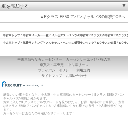
車を売却する
▲Eクラス E550 アバンギャルドSの燃費TOPへ
中古車トップ
中古車メーカー一覧
メルセデス・ベンツの中古車
Eクラスの中古車
Eクラス(
中古車トップ
燃費ランキング
メルセデス・ベンツの燃費ランキング
Eクラスの燃費
Eクラ
中古車情報ならカーセンサー
カーセンサーエッジ・輸入車
車買取・車査定
中古車リース
プライバシーポリシー
利用規約
サイトマップ
お問い合わせ
燃費のいい車を探すなら、中古車・中古車情報のカーセンサー！Eクラス E550 アバン
ギャルドSの燃費が分かります。
お気に入りのEクラスモデルやグレードを見つけたら、お得・納得の中古車探し。豊富
なEクラス E550 アバンギャルドS中古車情報の中から様々な条件で中古車検索ができ
ます。
カーセンサーはあなたの車選びをサポートします！