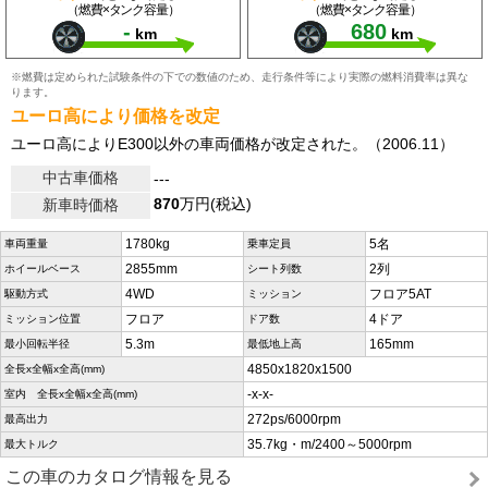
（燃費×タンク容量）
（燃費×タンク容量）
-
680
km
km
※燃費は定められた試験条件の下での数値のため、走行条件等により実際の燃料消費率は異な
ります。
ユーロ高により価格を改定
ユーロ高によりE300以外の車両価格が改定された。（2006.11）
中古車価格
---
870
万円(税込)
新車時価格
1780kg
5名
車両重量
乗車定員
2855mm
2列
ホイールベース
シート列数
4WD
フロア5AT
駆動方式
ミッション
フロア
4ドア
ミッション位置
ドア数
5.3m
165mm
最小回転半径
最低地上高
4850x1820x1500
全長x全幅x全高(mm)
-x-x-
室内 全長x全幅x全高(mm)
272ps/6000rpm
最高出力
35.7kg・m/2400～5000rpm
最大トルク
この車のカタログ情報を見る