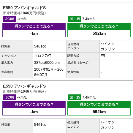
E550 アバンギャルドS
新車時価格
1046
万円(税込)
JC08
-km/L
10・15
7.4km/L
満タンでどこまで走る？
満タンでどこまで走る？
-km
592km
ハイオク
使用燃料
5461cc
排気量
エンジン
ガソリン
フロア7AT
FR
ミッション
駆動方式
387ps/6000rpm
-
最大出力
過給器（ターボ）
2007年01月～200
-
生産期間
燃費性能
8年07月
E550 アバンギャルドS
新車時価格
1046
万円(税込)
JC08
-km/L
10・15
7.4km/L
満タンでどこまで走る？
満タンでどこまで走る？
-km
592km
ハイオク
使用燃料
5461cc
排気量
エンジン
ガソリン