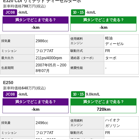
E320 CDI リミテッド ディーゼルターボ
新車時価格
798
万円(税込)
JC08
-km/L
10・15
-km/L
満タンでどこまで走る？
満タンでどこまで走る？
-km
-km
軽油
使用燃料
2986cc
排気量
エンジン
ディーゼル
フロア7AT
FR
ミッション
駆動方式
211ps/4000rpm
ターボ
最大出力
過給器（ターボ）
2007年05月～200
-
生産期間
燃費性能
8年07月
E250
新車時価格
640
万円(税込)
JC08
-km/L
10・15
9.0km/L
満タンでどこまで走る？
満タンでどこまで走る？
-km
720km
ハイオク
使用燃料
2496cc
排気量
エンジン
ガソリン
フロア7AT
FR
ミッション
駆動方式