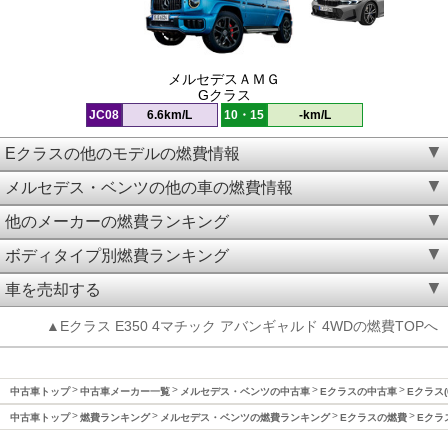
メルセデスＡＭＧ
Gクラス
JC08
6.6km/L
10・15
-km/L
Eクラスの他のモデルの燃費情報
メルセデス・ベンツの他の車の燃費情報
他のメーカーの燃費ランキング
ボディタイプ別燃費ランキング
車を売却する
▲Eクラス E350 4マチック アバンギャルド 4WDの燃費TOPへ
中古車トップ
中古車メーカー一覧
メルセデス・ベンツの中古車
Eクラスの中古車
Eクラス(
中古車トップ
燃費ランキング
メルセデス・ベンツの燃費ランキング
Eクラスの燃費
Eクラ