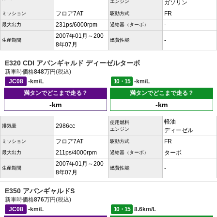
エンジン
ガソリン
フロア7AT
FR
ミッション
駆動方式
231ps/6000rpm
-
最大出力
過給器（ターボ）
2007年01月～200
-
生産期間
燃費性能
8年07月
E320 CDI アバンギャルド ディーゼルターボ
新車時価格
848
万円(税込)
JC08
-km/L
10・15
-km/L
満タンでどこまで走る？
満タンでどこまで走る？
-km
-km
軽油
使用燃料
2986cc
排気量
エンジン
ディーゼル
フロア7AT
FR
ミッション
駆動方式
211ps/4000rpm
ターボ
最大出力
過給器（ターボ）
2007年01月～200
-
生産期間
燃費性能
8年07月
E350 アバンギャルドS
新車時価格
876
万円(税込)
JC08
-km/L
10・15
8.6km/L