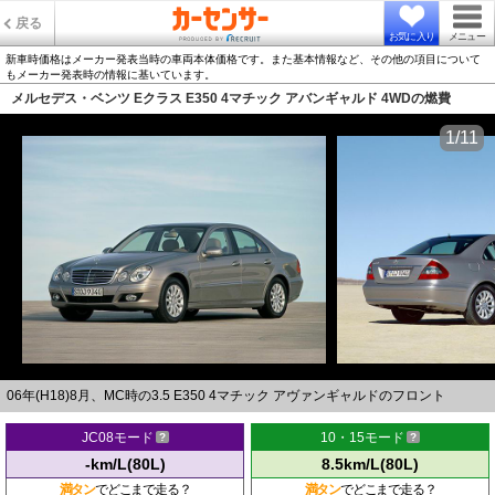
戻る
お気に入り
メニュー
新車時価格はメーカー発表当時の車両本体価格です。また基本情報など、その他の項目について
もメーカー発表時の情報に基いています。
メルセデス・ベンツ Eクラス E350 4マチック アバンギャルド 4WDの燃費
1/11
06年(H18)8月、MC時の3.5 E350 4マチック アヴァンギャルドのフロント
JC08モード
10・15モード
-km/L(80L)
8.5km/L(80L)
満タン
でどこまで走る？
満タン
でどこまで走る？