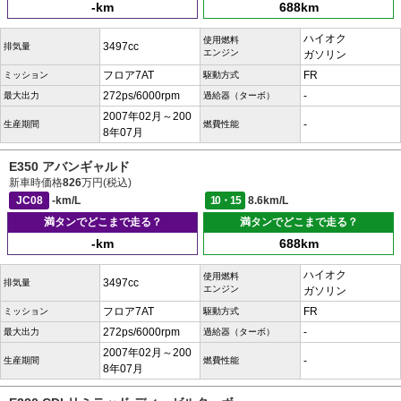
-km
688km
ハイオク
使用燃料
3497cc
排気量
エンジン
ガソリン
フロア7AT
FR
ミッション
駆動方式
272ps/6000rpm
-
最大出力
過給器（ターボ）
2007年02月～200
-
生産期間
燃費性能
8年07月
E350 アバンギャルド
新車時価格
826
万円(税込)
JC08
-km/L
10・15
8.6km/L
満タンでどこまで走る？
満タンでどこまで走る？
-km
688km
ハイオク
使用燃料
3497cc
排気量
エンジン
ガソリン
フロア7AT
FR
ミッション
駆動方式
272ps/6000rpm
-
最大出力
過給器（ターボ）
2007年02月～200
-
生産期間
燃費性能
8年07月