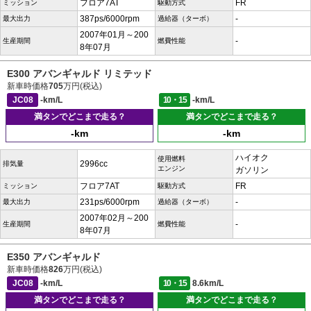
フロア7AT
FR
ミッション
駆動方式
387ps/6000rpm
-
最大出力
過給器（ターボ）
2007年01月～200
-
生産期間
燃費性能
8年07月
E300 アバンギャルド リミテッド
新車時価格
705
万円(税込)
JC08
-km/L
10・15
-km/L
満タンでどこまで走る？
満タンでどこまで走る？
-km
-km
ハイオク
使用燃料
2996cc
排気量
エンジン
ガソリン
フロア7AT
FR
ミッション
駆動方式
231ps/6000rpm
-
最大出力
過給器（ターボ）
2007年02月～200
-
生産期間
燃費性能
8年07月
E350 アバンギャルド
新車時価格
826
万円(税込)
JC08
-km/L
10・15
8.6km/L
満タンでどこまで走る？
満タンでどこまで走る？