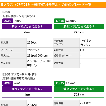
Eクラス（07年01月～08年07月モデル）の他のグレード一覧
E300
新車時価格
672
万円(税込)
JC08
-km/L
10・15
9.1km/L
満タンでどこまで走る？
満タンでどこまで走る？
-km
728km
ハイオク
使用燃料
2996cc
排気量
エンジン
ガソリン
フロア7AT
FR
ミッション
駆動方式
231ps/6000rpm
-
最大出力
過給器（ターボ）
2007年01月～200
-
生産期間
燃費性能
8年07月
E300 アバンギャルドS
新車時価格
753
万円(税込)
JC08
-km/L
10・15
9.1km/L
満タンでどこまで走る？
満タンでどこまで走る？
-km
728km
ハイオク
使用燃料
2996cc
排気量