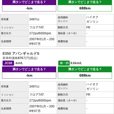
満タンでどこまで走る？
満タンでどこまで走る？
-km
688km
ハイオク
使用燃料
3497cc
排気量
エンジン
ガソリン
フロア7AT
FR
ミッション
駆動方式
272ps/6000rpm
-
最大出力
過給器（ターボ）
2007年01月～200
-
生産期間
燃費性能
8年07月
E350 アバンギャルドS
新車時価格
876
万円(税込)
JC08
-km/L
10・15
8.6km/L
満タンでどこまで走る？
満タンでどこまで走る？
-km
688km
ハイオク
使用燃料
3497cc
排気量
エンジン
ガソリン
フロア7AT
FR
ミッション
駆動方式
272ps/6000rpm
-
最大出力
過給器（ターボ）
2007年01月～200
-
生産期間
燃費性能
8年07月