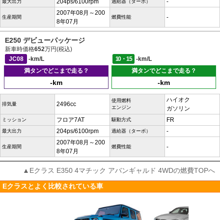
204ps/6100rpm
-
最大出力
過給器（ターボ）
2007年08月～200
-
生産期間
燃費性能
8年07月
E250 デビューパッケージ
新車時価格
652
万円(税込)
JC08
-km/L
10・15
-km/L
満タンでどこまで走る？
満タンでどこまで走る？
-km
-km
ハイオク
使用燃料
2496cc
排気量
エンジン
ガソリン
フロア7AT
FR
ミッション
駆動方式
204ps/6100rpm
-
最大出力
過給器（ターボ）
2007年08月～200
-
生産期間
燃費性能
8年07月
▲Eクラス E350 4マチック アバンギャルド 4WDの燃費TOPへ
Eクラスとよく比較されている車