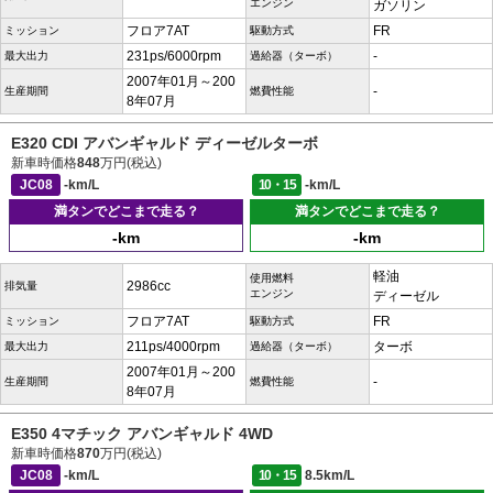
エンジン
ガソリン
フロア7AT
FR
ミッション
駆動方式
231ps/6000rpm
-
最大出力
過給器（ターボ）
2007年01月～200
-
生産期間
燃費性能
8年07月
E320 CDI アバンギャルド ディーゼルターボ
新車時価格
848
万円(税込)
JC08
-km/L
10・15
-km/L
満タンでどこまで走る？
満タンでどこまで走る？
-km
-km
軽油
使用燃料
2986cc
排気量
エンジン
ディーゼル
フロア7AT
FR
ミッション
駆動方式
211ps/4000rpm
ターボ
最大出力
過給器（ターボ）
2007年01月～200
-
生産期間
燃費性能
8年07月
E350 4マチック アバンギャルド 4WD
新車時価格
870
万円(税込)
JC08
-km/L
10・15
8.5km/L