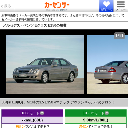
戻る
お気に入り
メニュー
新車時価格はメーカー発表当時の車両本体価格です。また基本情報など、その他の項目について
もメーカー発表時の情報に基いています。
メルセデス・ベンツ Eクラス E250の燃費
1/11
06年(H18)8月、MC時の3.5 E350 4マチック アヴァンギャルドのフロント
JC08モード
10・15モード
-km/L(80L)
9.0km/L(80L)
満タン
でどこまで走る？
満タン
でどこまで走る？