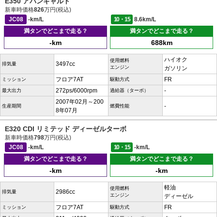
E350 アバンギャルド
新車時価格
826
万円(税込)
JC08
-km/L
10・15
8.6km/L
満タンでどこまで走る？
満タンでどこまで走る？
-km
688km
ハイオク
使用燃料
3497cc
排気量
エンジン
ガソリン
フロア7AT
FR
ミッション
駆動方式
272ps/6000rpm
-
最大出力
過給器（ターボ）
2007年02月～200
-
生産期間
燃費性能
8年07月
E320 CDI リミテッド ディーゼルターボ
新車時価格
798
万円(税込)
JC08
-km/L
10・15
-km/L
満タンでどこまで走る？
満タンでどこまで走る？
-km
-km
軽油
使用燃料
2986cc
排気量
エンジン
ディーゼル
フロア7AT
FR
ミッション
駆動方式