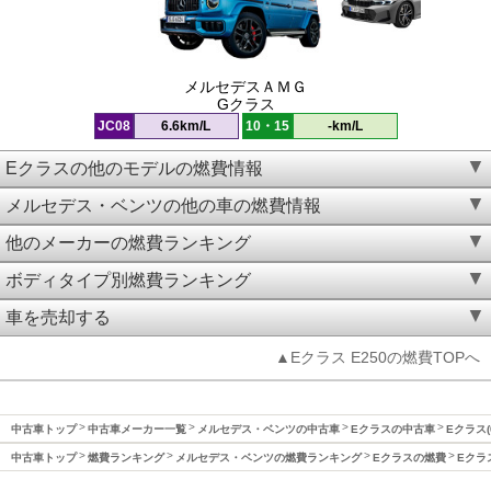
メルセデスＡＭＧ
Gクラス
JC08
6.6km/L
10・15
-km/L
Eクラスの他のモデルの燃費情報
メルセデス・ベンツの他の車の燃費情報
他のメーカーの燃費ランキング
ボディタイプ別燃費ランキング
車を売却する
▲Eクラス E250の燃費TOPへ
中古車トップ
中古車メーカー一覧
メルセデス・ベンツの中古車
Eクラスの中古車
Eクラス(
中古車トップ
燃費ランキング
メルセデス・ベンツの燃費ランキング
Eクラスの燃費
Eクラ