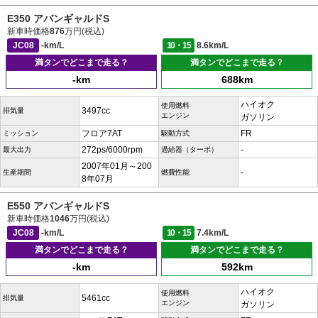
E350 アバンギャルドS
新車時価格
876
万円(税込)
JC08
-km/L
10・15
8.6km/L
満タンでどこまで走る？
満タンでどこまで走る？
-km
688km
ハイオク
使用燃料
3497cc
排気量
エンジン
ガソリン
フロア7AT
FR
ミッション
駆動方式
272ps/6000rpm
-
最大出力
過給器（ターボ）
2007年01月～200
-
生産期間
燃費性能
8年07月
E550 アバンギャルドS
新車時価格
1046
万円(税込)
JC08
-km/L
10・15
7.4km/L
満タンでどこまで走る？
満タンでどこまで走る？
-km
592km
ハイオク
使用燃料
5461cc
排気量
エンジン
ガソリン