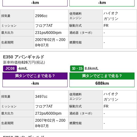
-km
-km
ハイオク
使用燃料
2996cc
排気量
エンジン
ガソリン
フロア7AT
FR
ミッション
駆動方式
231ps/6000rpm
-
最大出力
過給器（ターボ）
2007年02月～200
-
生産期間
燃費性能
8年07月
E350 アバンギャルド
新車時価格
826
万円(税込)
JC08
-km/L
10・15
8.6km/L
満タンでどこまで走る？
満タンでどこまで走る？
-km
688km
ハイオク
使用燃料
3497cc
排気量
エンジン
ガソリン
フロア7AT
FR
ミッション
駆動方式
272ps/6000rpm
-
最大出力
過給器（ターボ）
2007年02月～200
-
生産期間
燃費性能
8年07月