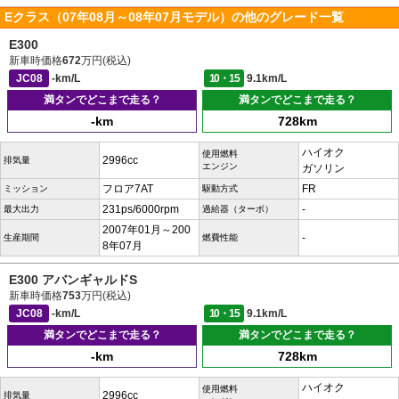
Eクラス（07年08月～08年07月モデル）の他のグレード一覧
E300
新車時価格
672
万円(税込)
JC08
-km/L
10・15
9.1km/L
満タンでどこまで走る？
満タンでどこまで走る？
-km
728km
ハイオク
使用燃料
2996cc
排気量
エンジン
ガソリン
フロア7AT
FR
ミッション
駆動方式
231ps/6000rpm
-
最大出力
過給器（ターボ）
2007年01月～200
-
生産期間
燃費性能
8年07月
E300 アバンギャルドS
新車時価格
753
万円(税込)
JC08
-km/L
10・15
9.1km/L
満タンでどこまで走る？
満タンでどこまで走る？
-km
728km
ハイオク
使用燃料
2996cc
排気量