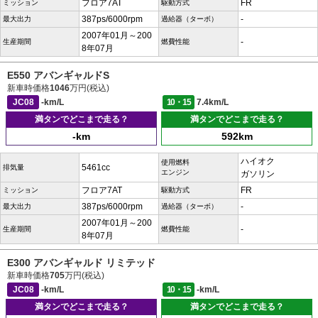
フロア7AT
FR
ミッション
駆動方式
387ps/6000rpm
-
最大出力
過給器（ターボ）
2007年01月～200
-
生産期間
燃費性能
8年07月
E550 アバンギャルドS
新車時価格
1046
万円(税込)
JC08
-km/L
10・15
7.4km/L
満タンでどこまで走る？
満タンでどこまで走る？
-km
592km
ハイオク
使用燃料
5461cc
排気量
エンジン
ガソリン
フロア7AT
FR
ミッション
駆動方式
387ps/6000rpm
-
最大出力
過給器（ターボ）
2007年01月～200
-
生産期間
燃費性能
8年07月
E300 アバンギャルド リミテッド
新車時価格
705
万円(税込)
JC08
-km/L
10・15
-km/L
満タンでどこまで走る？
満タンでどこまで走る？