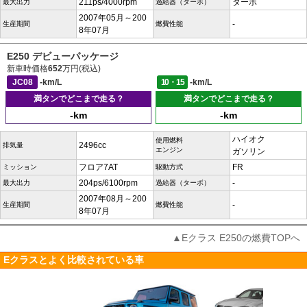
211ps/4000rpm
ターボ
最大出力
過給器（ターボ）
2007年05月～200
-
生産期間
燃費性能
8年07月
E250 デビューパッケージ
新車時価格
652
万円(税込)
JC08
-km/L
10・15
-km/L
満タンでどこまで走る？
満タンでどこまで走る？
-km
-km
ハイオク
使用燃料
2496cc
排気量
エンジン
ガソリン
フロア7AT
FR
ミッション
駆動方式
204ps/6100rpm
-
最大出力
過給器（ターボ）
2007年08月～200
-
生産期間
燃費性能
8年07月
▲Eクラス E250の燃費TOPへ
Eクラスとよく比較されている車