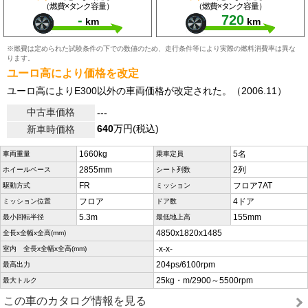
（燃費×タンク容量）
（燃費×タンク容量）
-
720
km
km
※燃費は定められた試験条件の下での数値のため、走行条件等により実際の燃料消費率は異な
ります。
ユーロ高により価格を改定
ユーロ高によりE300以外の車両価格が改定された。（2006.11）
中古車価格
---
640
万円(税込)
新車時価格
1660kg
5名
車両重量
乗車定員
2855mm
2列
ホイールベース
シート列数
FR
フロア7AT
駆動方式
ミッション
フロア
4ドア
ミッション位置
ドア数
5.3m
155mm
最小回転半径
最低地上高
4850x1820x1485
全長x全幅x全高(mm)
-x-x-
室内 全長x全幅x全高(mm)
204ps/6100rpm
最高出力
25kg・m/2900～5500rpm
最大トルク
この車のカタログ情報を見る