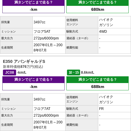
満タンでどこまで走る？
満タンでどこまで走る？
-km
680km
ハイオク
使用燃料
3497cc
排気量
エンジン
ガソリン
フロア5AT
4WD
ミッション
駆動方式
272ps/6000rpm
-
最大出力
過給器（ターボ）
2007年01月～200
-
生産期間
燃費性能
8年07月
E350 アバンギャルドS
新車時価格
876
万円(税込)
JC08
-km/L
10・15
8.6km/L
満タンでどこまで走る？
満タンでどこまで走る？
-km
688km
ハイオク
使用燃料
3497cc
排気量
エンジン
ガソリン
フロア7AT
FR
ミッション
駆動方式
272ps/6000rpm
-
最大出力
過給器（ターボ）
2007年01月～200
-
生産期間
燃費性能
8年07月