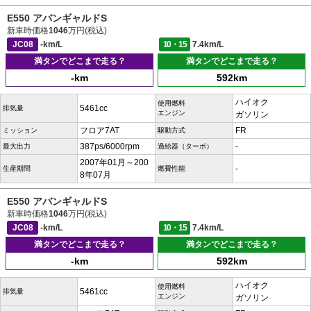
E550 アバンギャルドS
新車時価格
1046
万円(税込)
JC08
-km/L
10・15
7.4km/L
満タンでどこまで走る？
満タンでどこまで走る？
-km
592km
ハイオク
使用燃料
5461cc
排気量
エンジン
ガソリン
フロア7AT
FR
ミッション
駆動方式
387ps/6000rpm
-
最大出力
過給器（ターボ）
2007年01月～200
-
生産期間
燃費性能
8年07月
E550 アバンギャルドS
新車時価格
1046
万円(税込)
JC08
-km/L
10・15
7.4km/L
満タンでどこまで走る？
満タンでどこまで走る？
-km
592km
ハイオク
使用燃料
5461cc
排気量
エンジン
ガソリン