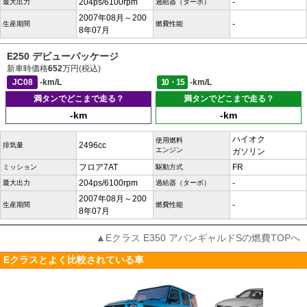
204ps/6100rpm
-
最大出力
過給器（ターボ）
2007年08月～200
-
生産期間
燃費性能
8年07月
E250 デビューパッケージ
新車時価格
652
万円(税込)
JC08
-km/L
10・15
-km/L
満タンでどこまで走る？
満タンでどこまで走る？
-km
-km
ハイオク
使用燃料
2496cc
排気量
エンジン
ガソリン
フロア7AT
FR
ミッション
駆動方式
204ps/6100rpm
-
最大出力
過給器（ターボ）
2007年08月～200
-
生産期間
燃費性能
8年07月
▲Eクラス E350 アバンギャルドSの燃費TOPへ
Eクラスとよく比較されている車