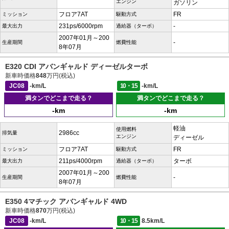
エンジン
ガソリン
フロア7AT
FR
ミッション
駆動方式
231ps/6000rpm
-
最大出力
過給器（ターボ）
2007年01月～200
-
生産期間
燃費性能
8年07月
E320 CDI アバンギャルド ディーゼルターボ
新車時価格
848
万円(税込)
JC08
-km/L
10・15
-km/L
満タンでどこまで走る？
満タンでどこまで走る？
-km
-km
軽油
使用燃料
2986cc
排気量
エンジン
ディーゼル
フロア7AT
FR
ミッション
駆動方式
211ps/4000rpm
ターボ
最大出力
過給器（ターボ）
2007年01月～200
-
生産期間
燃費性能
8年07月
E350 4マチック アバンギャルド 4WD
新車時価格
870
万円(税込)
JC08
-km/L
10・15
8.5km/L