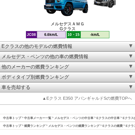
メルセデスＡＭＧ
Gクラス
JC08
6.6km/L
10・15
-km/L
Eクラスの他のモデルの燃費情報
メルセデス・ベンツの他の車の燃費情報
他のメーカーの燃費ランキング
ボディタイプ別燃費ランキング
車を売却する
▲Eクラス E350 アバンギャルドSの燃費TOPへ
中古車トップ
中古車メーカー一覧
メルセデス・ベンツの中古車
Eクラスの中古車
Eクラス(
中古車トップ
燃費ランキング
メルセデス・ベンツの燃費ランキング
Eクラスの燃費
Eクラ