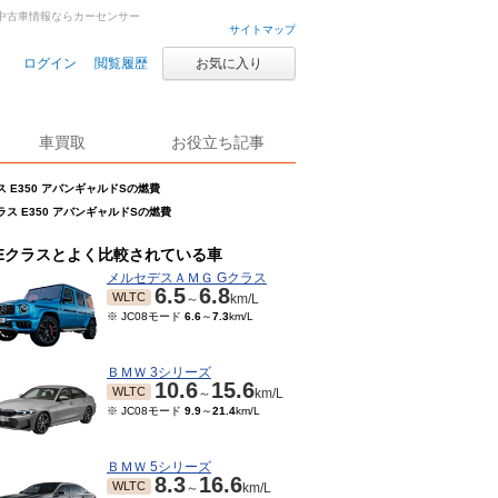
車・中古車情報ならカーセンサー
サイトマップ
ログイン
閲覧履歴
お気に入り
車買取
お役立ち記事
ス E350 アバンギャルドSの燃費
ラス E350 アバンギャルドSの燃費
Eクラスとよく比較されている車
メルセデスＡＭＧ Gクラス
6.5
6.8
WLTC
～
km/L
※ JC08モード
6.6
～
7.3
km/L
ＢＭＷ 3シリーズ
10.6
15.6
WLTC
～
km/L
※ JC08モード
9.9
～
21.4
km/L
ＢＭＷ 5シリーズ
8.3
16.6
WLTC
～
km/L