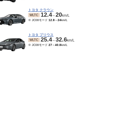
トヨタ クラウン
12.4
20
WLTC
～
km/L
※ JC08モード
12.8
～
24
km/L
トヨタ プリウス
25.4
32.6
WLTC
～
km/L
※ JC08モード
27
～
40.8
km/L