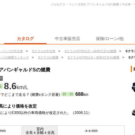
メルセデス・ベンツ E350 アバンギャルドSの燃費 | 中古
カタログ
中古車販売店
保険/ローン/他
・ベンツの中古車
>
Eクラスの中古車
>
Eクラス(07年01月～08年07月)の燃費
>
Eクラ
ンツの燃費ランキング
>
Eクラスの燃費
>
Eクラス(07年01月～08年07月)の燃費
>
Eク
0 アバンギャルドSの燃費
？
8.6
5
km/L
ン
688
10・15
でどこまで走る？ (燃費xタンク容量)
km
高により価格を改定
によりE300以外の車両価格が改定された。（2006.11）
室内
5mm
-x-x-mm
全長 x 全幅 x 全高