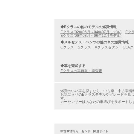
◆Eクラスの他のモデルの燃費情報
Eクラス(02年06月～04年07月モデル)
Eクラ
Eクラス(06年08月～06年12月モデル)
◆メルセデス・ベンツの他の車の燃費情報
Cクラス
Sクラス
Aクラスセダン
CLA
◆車を売却する
Eクラスの車買取・車査定
燃費のいい車を探すなら、中古車・中古車情報
お気に入りのEクラスモデルやグレードを見つ
す。
カーセンサーはあなたの車選びをサポートし
中古車情報カーセンサー関連サイト