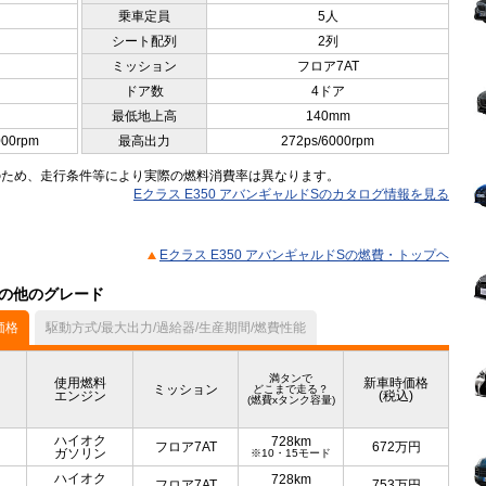
乗車定員
5人
シート配列
2列
ミッション
フロア7AT
ドア数
4ドア
最低地上高
140mm
000rpm
最高出力
272ps/6000rpm
のため、走行条件等により実際の燃料消費率は異なります。
Eクラス E350 アバンギャルドSのカタログ情報を見る
Eクラス E350 アバンギャルドSの燃費・トップヘ
）の他のグレード
価格
駆動方式/最大出力/過給器/生産期間/燃費性能
満タンで
使用燃料
新車時価格
ミッション
どこまで走る？
エンジン
(税込)
(燃費xタンク容量)
ハイオク
728km
フロア7AT
672
万円
ガソリン
※10・15モード
ハイオク
728km
フロア7AT
753
万円