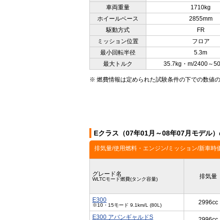
車両重量
1710kg
ホイールベース
2855mm
駆動方式
FR
ミッション位置
フロア
最小回転半径
5.3m
最大トルク
35.7kg・m/2400～5
※ 燃費情報は定められた試験条件の下での数値
Eクラス（07年01月～08年07月モデル
排気量/使用燃料・エンジン/ミッション/新車時
グレード名
排気量
WLTCモード燃費(タンク容量)
E300
2996cc
※10・15モード 9.1km/L (80L)
E300 アバンギャルドS
2996cc