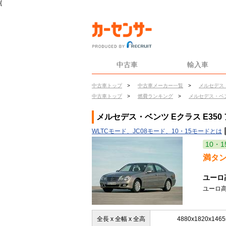
{
中古車
輸入車
中古車トップ
>
中古車メーカー一覧
>
メルセデス
中古車トップ
>
燃費ランキング
>
メルセデス・ベ
メルセデス・ベンツ Eクラス E35
WLTCモード、JC08モード、10・15モードとは
10・1
満タ
ユーロ
ユーロ高
全長 x 全幅 x 全高
4880x1820x146