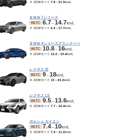
※ JC08モード
7.8
～
21.5
km/L
ＢＭＷ 7シリーズ
6.7
14.7
WLTC
～
km/L
※ JC08モード
6.4
～
17.7
km/L
ＢＭＷ 4シリーズグランクーペ
10.8
16
WLTC
～
km/L
※ JC08モード
12.2
～
19.4
km/L
レクサス IS
9
18
WLTC
～
km/L
※ JC08モード
10
～
23.2
km/L
レクサス LS
9.5
13.6
WLTC
～
km/L
※ JC08モード
7.7
～
16.4
km/L
ポルシェ カイエン
7.4
10
WLTC
～
km/L
※ JC08モード
7.4
～
11.2
km/L