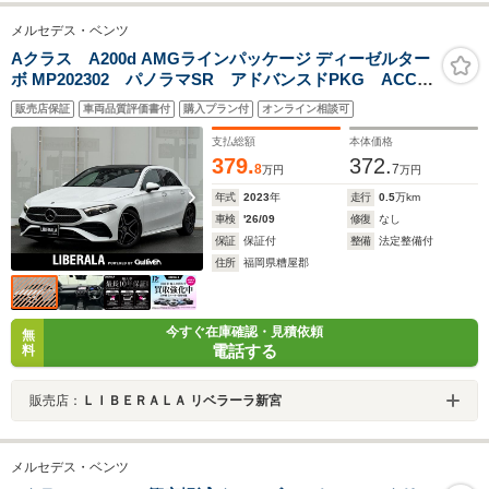
メルセデス・ベンツ
Aクラス A200d AMGラインパッケージ ディーゼルター
ボ MP202302 パノラマSR アドバンスドPKG ACC
ナビPKG 全方位 地デジ BT HUD ワイヤレス充
販売店保証
車両品質評価書付
購入プラン付
オンライン相談可
電 LED Aハイビーム 半革 シートH 保証書 取扱
説明書 スペアキー×1 純正18インチAW ETC
支払総額
本体価格
379.
372.
8
7
万円
万円
年式
2023
年
走行
0.5
万km
車検
'26/09
修復
なし
保証
保証付
整備
法定整備付
住所
福岡県糟屋郡
今すぐ在庫確認・見積依頼
無
電話する
料
販売店：
ＬＩＢＥＲＡＬＡ リベラーラ新宮
メルセデス・ベンツ