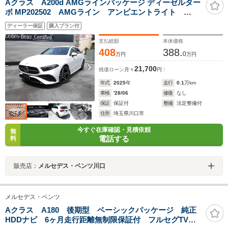
Aクラス A200d AMGラインパッケージ ディーゼルター
ボ MP202502 AMGライン アンビエントライト
MBUXARナビ
ディーラー保証
購入プラン付
支払総額
本体価格
408
388.
0
万円
万円
21,700
残価ローン
月々
円
年式
2025
年
走行
0.1
万km
車検
'28/06
修復
なし
保証
保証付
整備
法定整備付
住所
埼玉県川口市
今すぐ在庫確認・見積依頼
無
電話する
料
販売店：
メルセデス・ベンツ川口
メルセデス・ベンツ
Aクラス A180 後期型 ベーシックパッケージ 純正
HDDナビ 6ヶ月走行距離無制限保証付 フルセグTV