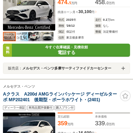
474.
458.
5
0
万円
万円
30,100
残価ローン
月々
円
年式
2025
年
走行
0.2
万km
車検
'28/12
修復
なし
保証
保証付
整備
法定整備付
住所
東京都多摩市
今すぐ在庫確認・見積依頼
無
電話する
料
販売店：
メルセデス・ベンツ多摩サーティファイドカーセンター
メルセデス・ベンツ
Aクラス A200d AMGラインパッケージ ディーゼルター
ボ MP202401 後期型・ポーラホワイト・(2401)
ディーラー保証
車両品質評価書付
購入プラン付
支払総額
本体価格
359
339.
0
万円
万円
16,600