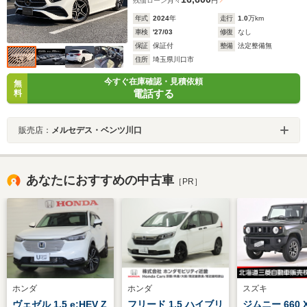
残価ローン
月々
円
年式
2024
年
走行
1.0
万km
車検
'27/03
修復
なし
保証
保証付
整備
法定整備無
住所
埼玉県川口市
今すぐ在庫確認・見積依頼
無
電話する
料
販売店：
メルセデス・ベンツ川口
あなたにおすすめの中古車
［PR］
ホンダ
ホンダ
スズキ
ヴェゼル 1.5 e:HEV Z
フリード 1.5 ハイブリ
ジムニー 660 