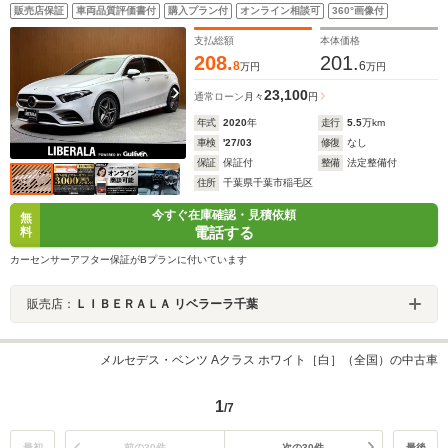
シート シートヒーター マルチビームLED アダプティブハ
販売店保証
車両品質評価書付
購入プラン付
オンライン相談可
360°画像付
イビームアシスト 純正AMG18インチAW アクティブパー
キング レーダーセーフティPKG ドラレコ ETC
支払総額
本体価格
208.
201.
8
6
万円
万円
23,100
通常ローン
月々
円
年式
2020
年
走行
5.5
万km
車検
'27/03
修復
なし
保証
保証付
整備
法定整備付
住所
千葉県千葉市稲毛区
今すぐ在庫確認・見積依頼
無
電話する
料
カーセンサーアフター保証がBプランに付いています
販売店：
ＬＩＢＥＲＡＬＡ リベラーラ千葉
メルセデス・ベンツ Aクラス ホワイト［白］（全国）の中古車
1
/7
最初
前の30件
次の30件
最後