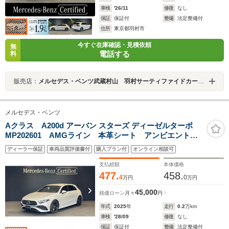
車検
'26/11
修復
なし
保証
保証付
整備
法定整備付
住所
東京都羽村市
今すぐ在庫確認・見積依頼
無
電話する
料
販売店：
メルセデス・ベンツ武蔵村山 羽村サーティファイドカーセンター
メルセデス・ベンツ
Aクラス A200d アーバン スターズ ディーゼルターボ
MP202601 AMGライン 本革シート アンビエントラ
イト スマートキー ドライビングアシスタンスパッケ
ディーラー保証
車両品質評価書付
購入プラン付
オンライン相談可
ージ プライバシーガラス シートヒーター リアビュ
ーカメラ ワイヤレスチャージング
支払総額
本体価格
477.
458.
4
0
万円
万円
45,000
残価ローン
月々
円
年式
2025
年
走行
0.2
万km
車検
'28/09
修復
なし
保証
保証付
整備
法定整備付