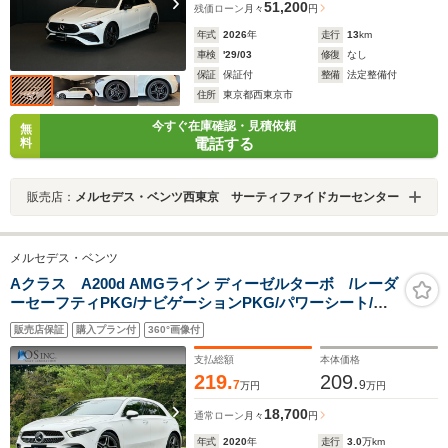
51,200
残価ローン
月々
円
年式
2026
年
走行
13
km
車検
'29/03
修復
なし
保証
保証付
整備
法定整備付
住所
東京都西東京市
今すぐ在庫確認・見積依頼
無
電話する
料
販売店：
メルセデス・ベンツ西東京 サーティファイドカーセンター
メルセデス・ベンツ
Aクラス A200d AMGライン ディーゼルターボ /レーダ
ーセーフティPKG/ナビゲーションPKG/パワーシート/シ
ートヒーター/シートメモリー/純正ナビ/フルセグ
販売店保証
購入プラン付
360°画像付
TV/Bluetooth/BSM/クリアランスソナー/ETC/純正AW
支払総額
本体価格
219.
209.
7
9
万円
万円
18,700
通常ローン
月々
円
年式
2020
年
走行
3.0
万km