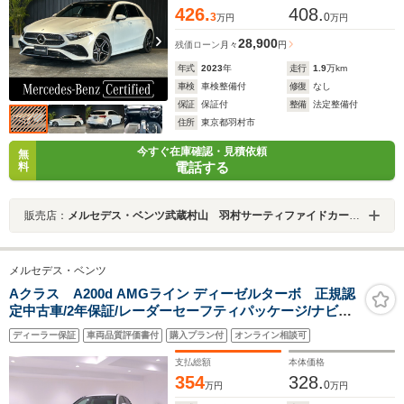
禁煙車
426.
408.
3
0
万円
万円
28,900
残価ローン
月々
円
年式
2023
年
走行
1.9
万km
車検
車検整備付
修復
なし
保証
保証付
整備
法定整備付
住所
東京都羽村市
今すぐ在庫確認・見積依頼
無
電話する
料
販売店：
メルセデス・ベンツ武蔵村山 羽村サーティファイドカーセンター
メルセデス・ベンツ
Aクラス A200d AMGライン ディーゼルターボ 正規認
定中古車/2年保証/レーダーセーフティパッケージ/ナビゲ
ーションパッケージ/マルチビームLEDヘッドライト/アダ
ディーラー保証
車両品質評価書付
購入プラン付
オンライン相談可
プティブハイビームアシスト/メモリー付フルパワーシー
ト/アクティブパーキングアシスト
支払総額
本体価格
354
328.
0
万円
万円