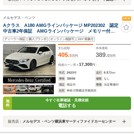
メルセデス・ベンツ
NEW
Aクラス A180 AMGラインパッケージ MP202302 認定
中古車2年保証 AMGラインパッケージ メモリー付き
パワーシート アンビエントライト(64色) ワイヤレスチ
ディーラー保証
購入プラン付
オンライン相談可
360°画像付
ャージング レーダーセーフティーパッケージ ドラ
イブレコーダー
支払総額
本体価格
405.
389.
5
0
万円
万円
17,300
残価ローン
月々
円
年式
2023
年
走行
0.5
万km
車検
'28/06
修復
なし
保証
保証付
整備
法定整備付
住所
神奈川県横浜市鶴見区
今すぐ在庫確認・見積依頼
無
電話する
料
販売店：
メルセデス・ベンツ横浜東サーティファイドカーセンター