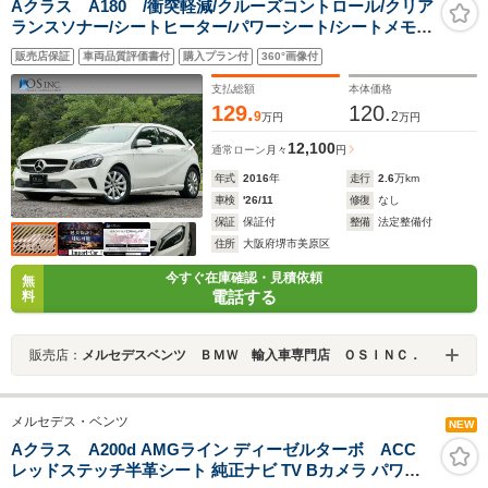
Aクラス A180 /衝突軽減/クルーズコントロール/クリア
ランスソナー/シートヒーター/パワーシート/シートメモリ
ー/ハーフレザーシート/アイドリングストップ/ETC/バッ
販売店保証
車両品質評価書付
購入プラン付
360°画像付
クカメラ/Bluetooth/純正ナビ・TV
支払総額
本体価格
129.
120.
9
2
万円
万円
12,100
通常ローン
月々
円
年式
2016
年
走行
2.6
万km
車検
'26/11
修復
なし
保証
保証付
整備
法定整備付
住所
大阪府堺市美原区
今すぐ在庫確認・見積依頼
無
電話する
料
販売店：
メルセデスベンツ ＢＭＷ 輸入車専門店 ＯＳＩＮＣ．
メルセデス・ベンツ
NEW
Aクラス A200d AMGライン ディーゼルターボ ACC
レッドステッチ半革シート 純正ナビ TV Bカメラ パワー