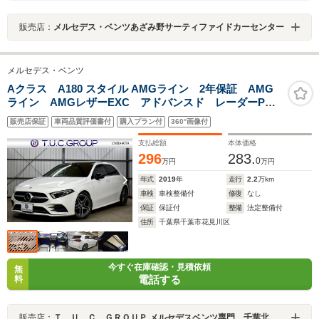
販売店：
メルセデス・ベンツあざみ野サーティファイドカーセンター
メルセデス・ベンツ
Aクラス A180 スタイル AMGライン 2年保証 AMG
ライン AMGレザーEXC アドバンスド レーダーP
パノラマサンルーフ MBUX ヒーター黒灰革 ディス
販売店保証
車両品質評価書付
購入プラン付
360°画像付
トロ BSM Lチェンジ AMGエアロ18AW HUD 対
話式ナビ 360カメラ
支払総額
本体価格
296
283.
0
万円
万円
年式
2019
年
走行
2.2
万km
車検
車検整備付
修復
なし
保証
保証付
整備
法定整備付
住所
千葉県千葉市花見川区
今すぐ在庫確認・見積依頼
無
電話する
料
販売店：
Ｔ．Ｕ．Ｃ．ＧＲＯＵＰ メルセデスベンツ専門 千葉北インター店／（株）へリックス