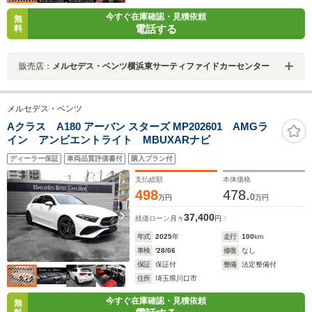
今すぐ在庫確認・見積依頼
無
電話する
料
販売店：
メルセデス・ベンツ横浜東サーティファイドカーセンター
メルセデス・ベンツ
Aクラス A180 アーバン スターズ MP202601 AMGラ
イン アンビエントライト MBUXARナビ
ディーラー保証
車両品質評価書付
購入プラン付
支払総額
本体価格
498
478.
0
万円
万円
37,400
残価ローン
月々
円
年式
2025
年
走行
100
km
車検
'28/06
修復
なし
保証
保証付
整備
法定整備付
住所
埼玉県川口市
今すぐ在庫確認・見積依頼
無