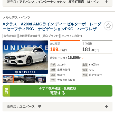
販売店：
アドバンス．インターナショナル 横浜町田店 Ｍ・ベンツ専門店
メルセデス・ベンツ
Aクラス A200d AMGライン ディーゼルターボ レーダ
ーセーフティPKG ナビゲーションPKG ハーフレザー
シート 前席シートヒーター 前席パワーシート マル
販売店保証
車両品質評価書付
購入プラン付
オンライン相談可
チビームLEDヘッドライト アダプティブハイビームア
シストプラス 純正18インチAW 禁煙
支払総額
本体価格
199.
181.
9
8
万円
万円
16,800
通常ローン
月々
円
年式
2019
年
走行
6.5
万km
車検
車検整備付
修復
なし
保証
保証付
整備
法定整備付
住所
大阪府堺市堺区
今すぐ在庫確認・見積依頼
無
電話する
料
販売店：
ユニバース 堺