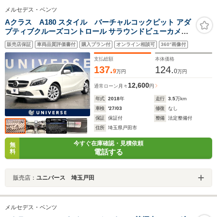
メルセデス・ベンツ
Aクラス A180 スタイル バーチャルコックピット アダ
プティブクルーズコントロール サラウンドビューカメラ
カープレイ パワーシート シートヒーター 電動リアゲート
販売店保証
車両品質評価書付
購入プラン付
オンライン相談可
360°画像付
アドバンスドキー 純正ナビ 地デジTV Bluetooth
支払総額
本体価格
137.
124.
9
0
万円
万円
12,600
通常ローン
月々
円
年式
2018
年
走行
3.5
万km
車検
'27/03
修復
なし
保証
保証付
整備
法定整備付
住所
埼玉県戸田市
今すぐ在庫確認・見積依頼
無
電話する
料
販売店：
ユニバース 埼玉戸田
メルセデス・ベンツ