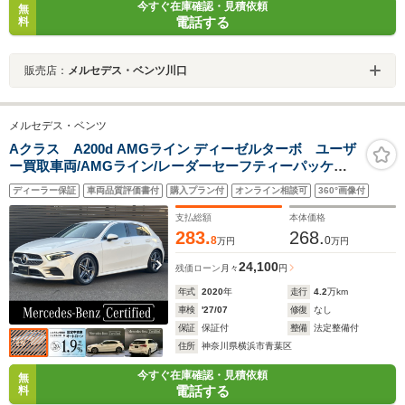
今すぐ在庫確認・見積依頼
無
電話する
料
販売店：
メルセデス・ベンツ川口
メルセデス・ベンツ
Aクラス A200d AMGライン ディーゼルターボ ユーザ
ー買取車両/AMGライン/レーダーセーフティーパッケー
ジ/ドライブレコーダー/トランクスルー機能/ワイヤレスチ
ディーラー保証
車両品質評価書付
購入プラン付
オンライン相談可
360°画像付
ャージング/レッドステッチ入りシート/メモリー付きパワ
ーシート/シートヒーター/本革ステアリング
支払総額
本体価格
283.
268.
8
0
万円
万円
24,100
残価ローン
月々
円
年式
2020
年
走行
4.2
万km
車検
'27/07
修復
なし
保証
保証付
整備
法定整備付
住所
神奈川県横浜市青葉区
今すぐ在庫確認・見積依頼
無
電話する
料