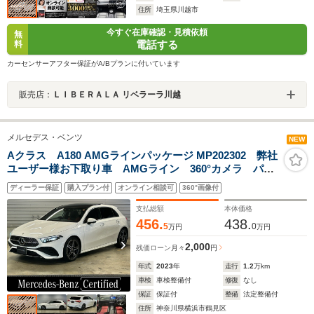
住所
埼玉県川越市
今すぐ在庫確認・見積依頼
無
電話する
料
カーセンサーアフター保証がA/Bプランに付いています
販売店：
ＬＩＢＥＲＡＬＡ リベラーラ川越
メルセデス・ベンツ
NEW
Aクラス A180 AMGラインパッケージ MP202302 弊社
ユーザー様お下取り車 AMGライン 360°カメラ パノ
ラミックスライディングルーフ ヘッドアップディスプ
ディーラー保証
購入プラン付
オンライン相談可
360°画像付
レイ 本革シート メモリ付きパワーシート 18イン
チAMGアルミホイール
支払総額
本体価格
456.
438.
5
0
万円
万円
2,000
残価ローン
月々
円
年式
2023
年
走行
1.2
万km
車検
車検整備付
修復
なし
保証
保証付
整備
法定整備付
住所
神奈川県横浜市鶴見区