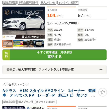
禁煙車 LEDヘッドライト ハーフレザーシート シー
販売店保証
車両品質評価書付
購入プラン付
オンライン相談可
トヒーター バックカメラ Bluetooth アダプティブク
ルーズコントロール
支払総額
本体価格
104.
97.
9
0
万円
万円
15,200
通常ローン
月々
円
年式
2016
年
走行
4.5
万km
車検
'27/02
修復
なし
保証
保証付
整備
法定整備付
住所
愛知県春日井市
今すぐ在庫確認・見積依頼
無
電話する
料
販売店：
輸入車専門店 ファイントラスト春日井店
メルセデス・ベンツ
Aクラス A180 スタイル AMGライン 1オーナー 禁煙
車 アドバンスドP レーダーP 純正ナビ 地デジ B
カメラ ハーフレザー シートヒーター パワーシー
販売店保証
購入プラン付
オンライン相談可
ト パドルシフト LED DSRC Bluetooth ドラレ