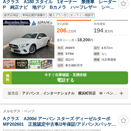
Aクラス A180 スタイル 1オーナー 禁煙車 レーダー
P 純正ナビ 地デジ Bカメラ ハーフレザー シート
ヒーター パワーシート パドルシフト LED DSRC
販売店保証
車両品質評価書付
購入プラン付
オンライン相談可
Bluetooth PTS キーレスGO 16AW
支払総額
本体価格
206.
194.
1
8
万円
万円
18,200
通常ローン
月々
円
年式
2020
年
走行
4.5
万km
車検
'27/04
修復
なし
保証
保証付
整備
法定整備無
住所
東京都町田市
今すぐ在庫確認・見積依頼
無
電話する
料
販売店：
アドバンス．インターナショナル 横浜町田店 Ｍ・ベンツ専門店
メルセデス・ベンツ
Aクラス A200d アーバン スターズ ディーゼルターボ
MP202601 正規認定中古車/2年保証/アドバンスパッケー
ジ/パノラミックスライディングルーフ/360°カメラシステ