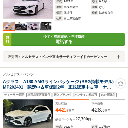
年式
2021
年
走行
0.9
万km
車検
車検整備付
修復
なし
保証
保証付
整備
法定整備付
住所
富山県富山市
今すぐ在庫確認・見積依頼
無
電話する
料
販売店：
メルセデス・ベンツ富山サーティファイドカーセンター
メルセデス・ベンツ
Aクラス A180 AMGラインパッケージ (BSG搭載モデル)
MP202401 認定中古車保証2年 正規認定中古車 ナビ
ゲーションパッケージ パノラミックスライディングル
ディーラー保証
車両品質評価書付
購入プラン付
オンライン相談可
360°画像付
ーフ アドバンスドパッケージ メモリ付きパワーシー
ト シートヒーター機能 アンビエントライト ETC
支払総額
本体価格
ACC
442.
428.
7
0
万円
万円
27,700
残価ローン
月々
円
年式
2023
年
走行
1.2
万km