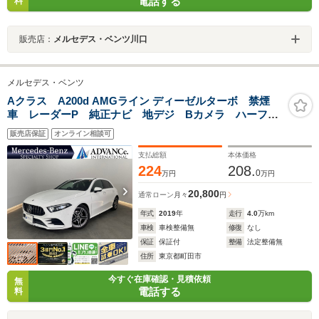
電話する
料
販売店：
メルセデス・ベンツ川口
メルセデス・ベンツ
Aクラス A200d AMGライン ディーゼルターボ 禁煙
車 レーダーP 純正ナビ 地デジ Bカメラ ハーフレ
ザー シートヒーター パワーシート パドルシフト
販売店保証
オンライン相談可
LED DSRC Bluetooth ドラレコ PTS キーレス
GO 18AW
支払総額
本体価格
224
208.
0
万円
万円
20,800
通常ローン
月々
円
年式
2019
年
走行
4.0
万km
車検
車検整備無
修復
なし
保証
保証付
整備
法定整備無
住所
東京都町田市
今すぐ在庫確認・見積依頼
無
電話する
料