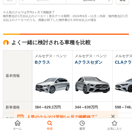
※人気のクルマは平均1ヶ月で掲載終了
物件数合計1万台以上のメーカー｜算出データ期間：2024年9月～11月｜内容：物件数合計1万
台以上のメーカーのうち、掲載が終了した物件数が1,000台以上の場合
よく一緒に検討される車種を比較
メルセデス・ベンツ
メルセデス・ベンツ
メルセデ
Bクラス
Aクラスセダン
CLAク
基本情報
新車価格
384～629.3万円
344～639万円
598～746
※
人気のクルマは平均1ヶ月で掲載終了
中古車
276.6万円
297.8万円
‐‐‐万円
在庫が無くなる前にお問い合わせください
平均価格
ホーム
検索
履歴
お気に入り