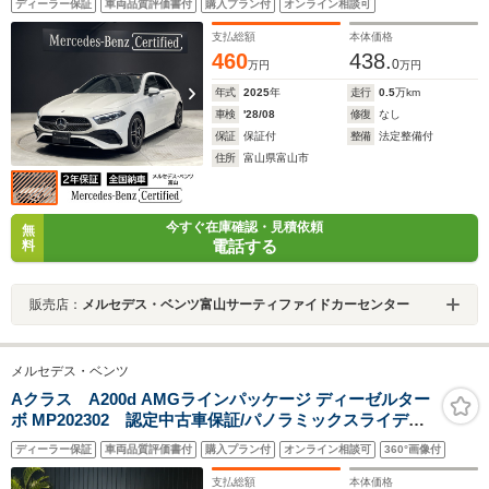
ディーラー保証
車両品質評価書付
購入プラン付
オンライン相談可
ム/ヘッドアップディスプレイ/ブランドロゴプロジェクタ
ー/アドバンスドサウンドシステム/本革シート
支払総額
本体価格
460
438.
0
万円
万円
年式
2025
年
走行
0.5
万km
車検
'28/08
修復
なし
保証
保証付
整備
法定整備付
住所
富山県富山市
今すぐ在庫確認・見積依頼
無
電話する
料
販売店：
メルセデス・ベンツ富山サーティファイドカーセンター
メルセデス・ベンツ
Aクラス A200d AMGラインパッケージ ディーゼルター
ボ MP202302 認定中古車保証/パノラミックスライディ
ングルーフ/AMGラインパッケージ/レーダーセーフティ
ディーラー保証
車両品質評価書付
購入プラン付
オンライン相談可
360°画像付
パッケージ/アンビエントライト/シートヒーター/メモリー
付パワーシート/ワイヤレスチャージング/MBUX/テレビ/
支払総額
本体価格