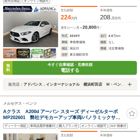
販売店保証
オンライン相談可
LED DSRC Bluetooth ドラレコ PTS キーレス
GO 18AW
支払総額
本体価格
224
208.
0
万円
万円
20,800
通常ローン
月々
円
年式
2019
年
走行
4.0
万km
車検
車検整備無
修復
なし
保証
保証付
整備
法定整備無
住所
東京都町田市
今すぐ在庫確認・見積依頼
無
電話する
料
販売店：
アドバンス．インターナショナル 横浜町田店 Ｍ・ベンツ専門店
メルセデス・ベンツ
Aクラス A200d アーバン スターズ ディーゼルターボ
MP202601 弊社デモカーアップ車両/パノラミックサン
ルーフ/本革シート/シートヒーター/オートハイビーム/メ
ディーラー保証
車両品質評価書付
購入プラン付
オンライン相談可
360°画像付
モリー付きパワーシート/パーキングアシスト/アンビエン
トライト64色/純正ドラレコ前後/記録簿/禁煙車両
支払総額
本体価格