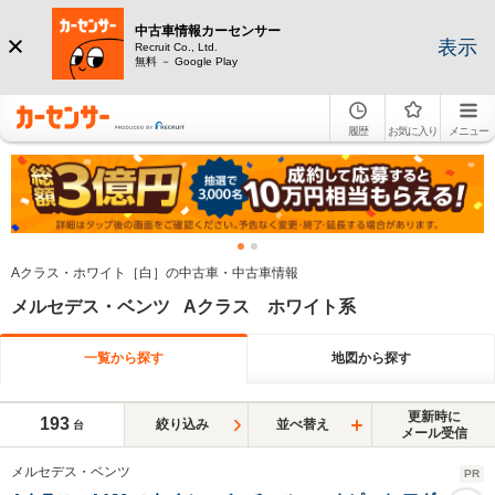
中古車情報カーセンサー
表示
Recruit Co., Ltd.
無料 － Google Play
履歴
お気に入り
メニュー
Aクラス・ホワイト［白］の中古車・中古車情報
メルセデス・ベンツ Aクラス ホワイト系
一覧から探す
地図から探す
更新時に
193
絞り込み
並べ替え
台
メール受信
メルセデス・ベンツ
PR