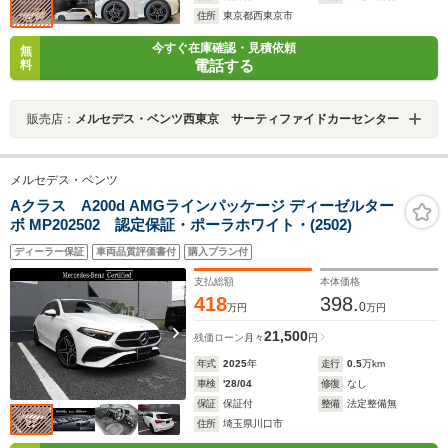
住所
東京都西東京市
今すぐ在庫確認・見積依頼
無
電話する
料
販売店：
メルセデス・ベンツ西東京 サーティファイドカーセンター
メルセデス・ベンツ
Aクラス A200d AMGラインパッケージ ディーゼルター
ボ MP202502 認定保証・ポーラホワイト・(2502)
ディーラー保証
車両品質評価書付
購入プラン付
支払総額
本体価格
418
398.
0
万円
万円
21,500
残価ローン
月々
円
年式
2025
年
走行
0.5
万km
車検
'28/04
修復
なし
保証
保証付
整備
法定整備無
住所
埼玉県川口市