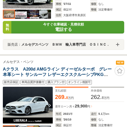
車検
'27/11
修復
なし
保証
保証付
整備
法定整備付
住所
大阪府堺市美原区
今すぐ在庫確認・見積依頼
無
電話する
料
販売店：
メルセデスベンツ ＢＭＷ 輸入車専門店 ＯＳＩＮＣ．
メルセデス・ベンツ
NEW
Aクラス A200d AMGライン ディーゼルターボ グレー
本革シート サンルーフ レザーエクスクルーシブPKG
ACC 純正ナビ フルセグTV/Bluetooth/カープレイ バック
販売店保証
車両品質評価書付
購入プラン付
オンライン相談可
カメラ 置くダケ充電 レーンキープ パーキングアシスト
パワーシート 純正18インチAW ドラレコ ETC
支払総額
本体価格
269.
262.
8
8
万円
万円
29,900
通常ローン
月々
円
年式
2021
年
走行
5.1
万km
車検
'26/10
修復
なし
保証
保証付
整備
法定整備付