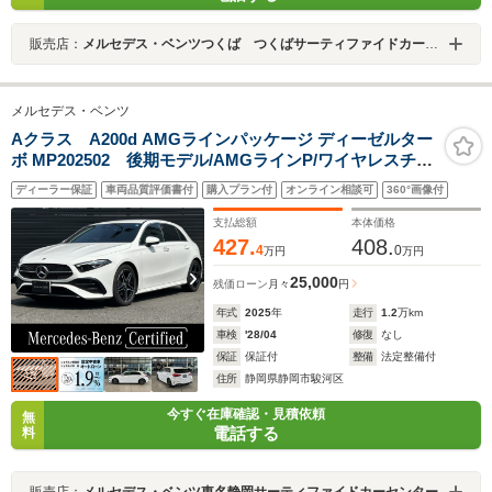
販売店：
メルセデス・ベンツつくば つくばサーティファイドカーセンター
メルセデス・ベンツ
Aクラス A200d AMGラインパッケージ ディーゼルター
ボ MP202502 後期モデル/AMGラインP/ワイヤレスチャ
ージング/メモリー付きパワーシート/シートヒーター/アン
ディーラー保証
車両品質評価書付
購入プラン付
オンライン相談可
360°画像付
ビエントライト64色/純正ドラレコ前後/指紋認証機能/オー
トハイビーム/LEDヘッドライト/新車保証継承/記録簿/禁
支払総額
本体価格
煙車
427.
408.
4
0
万円
万円
25,000
残価ローン
月々
円
年式
2025
年
走行
1.2
万km
車検
'28/04
修復
なし
保証
保証付
整備
法定整備付
住所
静岡県静岡市駿河区
今すぐ在庫確認・見積依頼
無
電話する
料
販売店：
メルセデス・ベンツ東名静岡サーティファイドカーセンター