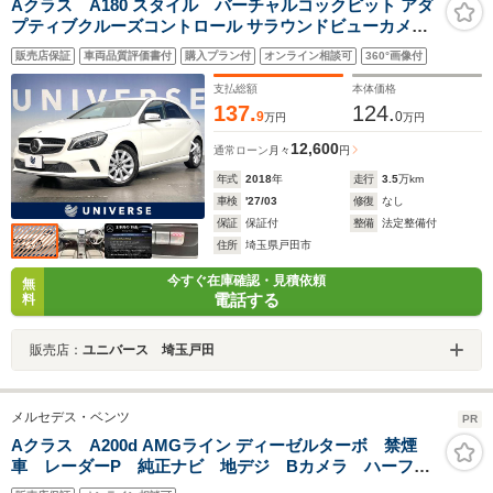
Aクラス A180 スタイル バーチャルコックピット アダ
プティブクルーズコントロール サラウンドビューカメラ
カープレイ パワーシート シートヒーター 電動リアゲート
販売店保証
車両品質評価書付
購入プラン付
オンライン相談可
360°画像付
アドバンスドキー 純正ナビ 地デジTV Bluetooth
支払総額
本体価格
137.
124.
9
0
万円
万円
12,600
通常ローン
月々
円
年式
2018
年
走行
3.5
万km
車検
'27/03
修復
なし
保証
保証付
整備
法定整備付
住所
埼玉県戸田市
今すぐ在庫確認・見積依頼
無
電話する
料
販売店：
ユニバース 埼玉戸田
メルセデス・ベンツ
PR
Aクラス A200d AMGライン ディーゼルターボ 禁煙
車 レーダーP 純正ナビ 地デジ Bカメラ ハーフレ
ザー シートヒーター パワーシート パドルシフト