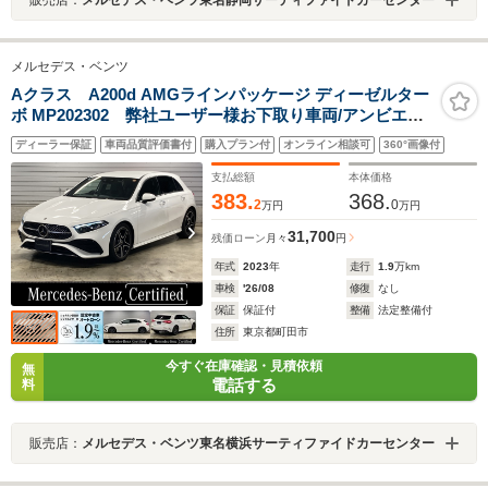
メルセデス・ベンツ
Aクラス A200d AMGラインパッケージ ディーゼルター
ボ MP202302 弊社ユーザー様お下取り車両/アンビエン
トライト/シートヒーター/メモリ付きパワーシート/アップ
ディーラー保証
車両品質評価書付
購入プラン付
オンライン相談可
360°画像付
ルカープレイ/アンドロイドオート/シートキネティク
ス/ISOFIX対応/MBUXAR/アドバンスドサウンド/マルチビ
支払総額
本体価格
ームLED
383.
368.
2
0
万円
万円
31,700
残価ローン
月々
円
年式
2023
年
走行
1.9
万km
車検
'26/08
修復
なし
保証
保証付
整備
法定整備付
住所
東京都町田市
今すぐ在庫確認・見積依頼
無
電話する
料
販売店：
メルセデス・ベンツ東名横浜サーティファイドカーセンター