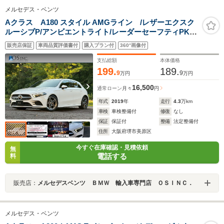
メルセデス・ベンツ
Aクラス A180 スタイル AMGライン /レザーエクスク
ルーシブP/アンビエントライト/レーダーセーフティPKG/
パワーシート・ヒーター・メモリー/バックカメラ/純正ナ
販売店保証
車両品質評価書付
購入プラン付
360°画像付
ビ/フルセグTV/Bluetooth/ETC/純正AW
支払総額
本体価格
199.
189.
9
9
万円
万円
16,500
通常ローン
月々
円
年式
2019
年
走行
4.3
万km
車検
車検整備付
修復
なし
保証
保証付
整備
法定整備付
住所
大阪府堺市美原区
今すぐ在庫確認・見積依頼
無
電話する
料
販売店：
メルセデスベンツ ＢＭＷ 輸入車専門店 ＯＳＩＮＣ．
メルセデス・ベンツ