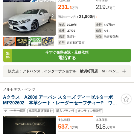
コ PTS キーレスGO 18AW
支払総額
本体価格
231.
219.
3
8
万円
万円
21,900
通常ローン
月々
円
年式
2020
年
走行
4.0
万km
車検
'27/06
修復
なし
保証
保証付
整備
法定整備無
住所
東京都町田市
今すぐ在庫確認・見積依頼
無
電話する
料
販売店：
アドバンス．インターナショナル 横浜町田店 Ｍ・ベンツ専門店
メルセデス・ベンツ
Aクラス A200d アーバン スターズ ディーゼルターボ
MP202602 本革シート・レーダーセーフティーP ワイ
ヤレスチャージング(フロント) ナイトパッケージ アン
ディーラー保証
車両品質評価書付
購入プラン付
オンライン相談可
ビエントライト AMGライン プライバシーガラス 8
速ーDCT MBUX ARナビゲーション アドバンスドサウ
支払総額
本体価格
ンド
537.
518.
4
0
万円
万円