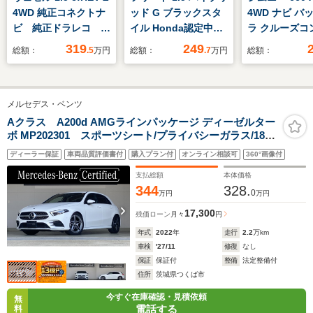
4WD 純正コネクトナ
ッド G ブラックスタ
4WD ナビ バ
ビ 純正ドラレコ 純
イル Honda認定中古
ラ クルーズコ
正前後ドラレコ 純正
車 修復歴なし
ール ドライブ
319
249
総額：
.5
万円
総額：
.7
万円
総額：
アルミ付き夏冬タイヤ
Honda販売店全国保
ダー ETC 障
SET フルセグ フロ
証2年 ワンオーナ
サー シートヒ
ントリアカメラ ETC
ー 禁煙車 9インチ
レーンキープ
メルセデス・ベンツ
ナビ バックカメラ
横滑り防止装
ETC 前後ドラレコ
Aクラス A200d AMGラインパッケージ ディーゼルター
ボ MP202301 スポーツシート/プライバシーガラス/18イ
アダプティブクルーズ
ンチAMGホイール
コントロール 両側電
ディーラー保証
車両品質評価書付
購入プラン付
オンライン相談可
360°画像付
動スライドドア
支払総額
本体価格
344
328.
0
万円
万円
17,300
残価ローン
月々
円
年式
2022
年
走行
2.2
万km
車検
'27/11
修復
なし
保証
保証付
整備
法定整備付
住所
茨城県つくば市
今すぐ在庫確認・見積依頼
無
電話する
料