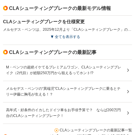
CLAシューティングブレークの最新モデル情報
CLAシューティングブレークを仕様変更
メルセデス・ベンツは、2025年12月より「CLAシューティングブレーク」の新しいモデル識別コードMP202602を追加して発売した。このモデルでは、MBUXインテリアアシスタントが有償オプションの「アドバンスドパッケージ」から削除される。標準装備としていた指紋認証機能も廃止される一方、「CLA200dアーバン スターズ」のナイトパッケージが標準化され、よりスポーティな印象を与える仕様へと進化している。（2025.12）
全てを表示する
CLAシューティングブレークの最新記事
M・ベンツの超絶イケてるプレミアムワゴン、CLAシューティングブレ
イク（2代目）が総額250万円から狙えるってホント!?
メルセデス・ベンツの“異端児”CLAシューティングブレークに乗るとテ
リー伊藤に胸毛が生える！？
高年式・好条件のイカしたドイツ車をお手頃予算で？ ならば200万円
台のCLAシューティングブレーク！
CLAシューティングブレークの最新記事一覧