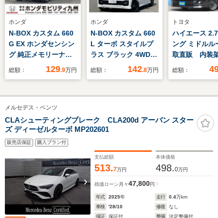
ホンダ
ホンダ
トヨタ
N-BOX カスタム 660
N-BOX カスタム 660
ハイエース 2.7
G EX ホンダセンシン
L ターボ スタイルプ
ング ミドルル
グ 純正メモリーナ
ラス ブラック 4WD
取直販 内装
ビ スーパースライド
4WD＆VXU227NBiナ
Ver.1
129
142
4
総額：
.9
万円
総額：
.8
万円
総額：
シート 衝突低減ブレ
ビ＆バックカメラ＆フ
ーキ リアカメラ パ
ルセグ＆CD/DVD再生
ワースライドドア
＆ミュージックサーバ
メルセデス・ベンツ
LEDヘッド ETC
ー＆Bluetooth接続＆
両側PWスライドドア
CLAシューティングブレーク CLA200d アーバン スター
ズ ディーゼルターボ MP202601
＆ETC
販売店保証
購入プラン付
支払総額
本体価格
513.
498.
7
0
万円
万円
47,800
残価ローン
月々
円
年式
2025
年
走行
0.4
万km
車検
'28/10
修復
なし
保証
保証付
整備
法定整備付