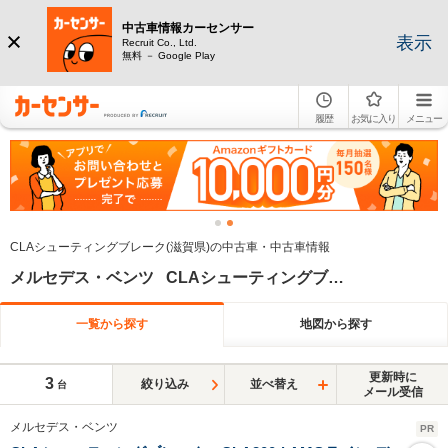
中古車情報カーセンサー
表示
Recruit Co., Ltd.
無料 － Google Play
履歴
お気に入り
メニュー
CLAシューティングブレーク(滋賀県)の中古車・中古車情報
メルセデス・ベンツ CLAシューティングブレーク 滋賀県
一覧から探す
地図から探す
更新時に
3
絞り込み
並べ替え
台
メール受信
メルセデス・ベンツ
PR