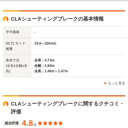
排気量
1498cc
1494～1993cc
1331～19
駆動方式
FF
FR
FF、4WD
CLAシューティングブレークの基本情報
平均価格
-
WLTCモード
19.9～20km/L
燃費
車体寸法
全長：4.73m
(全長x全幅x全
全幅：1.84m
高)
全高：1.46m～1.47m
もっと見る
CLAシューティングブレークに関するクチコミ・
評価
4.8
総合評価
点