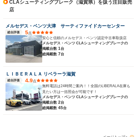
CLAシューティングブレーク（滋賀県）を扱う注目販売
店
メルセデス・ベンツ大津 サーティファイドカーセンター
5
総合評価
点
安心と信頼のメルセデス・ベンツ認定中古車取扱店
メルセデス・ベンツ CLAシューティングブレークの
1
掲載台数
台
7
総掲載数
台
ＬＩＢＥＲＡＬＡ リベラーラ滋賀
4.9
総合評価
点
無料電話は24時間ご案内！！全国のLIBERALA在庫も
見たい方は一括照会が可能です！
メルセデス・ベンツ CLAシューティングブレークの
2
掲載台数
台
45
総掲載数
台