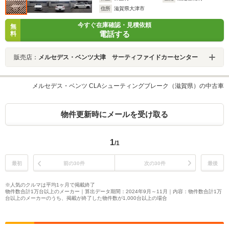
住所
滋賀県大津市
今すぐ在庫確認・見積依頼
無
電話する
料
販売店：
メルセデス・ベンツ大津 サーティファイドカーセンター
メルセデス・ベンツ CLAシューティングブレーク（滋賀県）の中古車
物件更新時にメールを受け取る
1
/1
最初
前の30件
次の30件
最後
※人気のクルマは平均1ヶ月で掲載終了
物件数合計1万台以上のメーカー｜算出データ期間：2024年9月～11月｜内容：物件数合計1万
台以上のメーカーのうち、掲載が終了した物件数が1,000台以上の場合