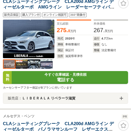
CLAシューティングブレーク CLA200d AMGライン デ
ィーゼルターボ AMGライン レーダーセーフティパッ
ケージ ナビゲーションパッケージ モリー付パワーシ
販売店保証
購入プラン付
オンライン相談可
360°画像付
ート(フロント) シートヒーター(フロント)
MBUX(10.25インチワイドディスプレイ) パーキングア
支払総額
本体価格
シスト
275.
267.
8
9
万円
万円
年式
2020
年
走行
4.7
万km
車検
車検整備付
修復
なし
保証
保証付
整備
法定整備付
住所
滋賀県草津市
今すぐ在庫確認・見積依頼
無
電話する
料
カーセンサーアフター保証がBプランに付いています
販売店：
ＬＩＢＥＲＡＬＡ リベラーラ滋賀
メルセデス・ベンツ
PR
CLAシューティングブレーク CLA200d AMGライン デ
ィーゼルターボ パノラマサンルーフ レザーエクスク