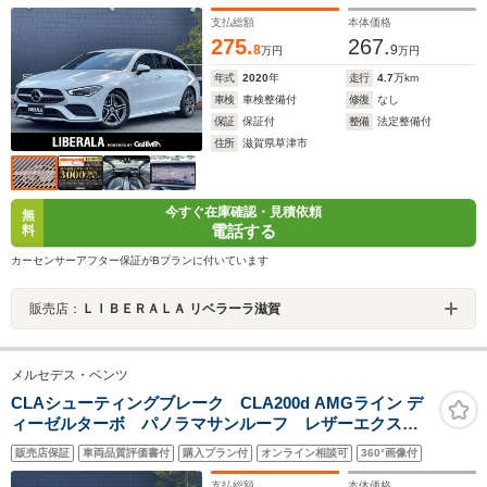
ート(フロント) シートヒーター(フロント)
MBUX(10.25インチワイドディスプレイ) パーキングア
支払総額
本体価格
シスト
275.
267.
8
9
万円
万円
年式
2020
年
走行
4.7
万km
車検
車検整備付
修復
なし
保証
保証付
整備
法定整備付
住所
滋賀県草津市
今すぐ在庫確認・見積依頼
無
電話する
料
カーセンサーアフター保証がBプランに付いています
販売店：
ＬＩＢＥＲＡＬＡ リベラーラ滋賀
メルセデス・ベンツ
CLAシューティングブレーク CLA200d AMGライン デ
ィーゼルターボ パノラマサンルーフ レザーエクスク
ルーシブPKG アドバンスドPKG ナビゲーション
販売店保証
車両品質評価書付
購入プラン付
オンライン相談可
360°画像付
PKG 純正ナビ DTV 360°カメラ アンビエントライ
ト ワイヤレスチャージ ヘッドアップディスプレイ
支払総額
本体価格