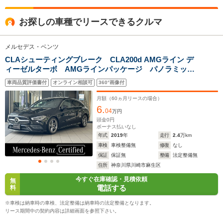
全高
全高
全高
お探しの車種でリースできるクルマ
1.46m～1.47m
1.46m
1.43m
メルセデス・ベンツ
CLAシューティングブレーク CLA200d AMGライン デ
全幅
全幅
全
サイズ
ィーゼルターボ AMGラインパッケージ パノラミック
1.84m
1.82m
1
全長
全長
(全長x全幅x全高)
スライディングルーフ AMGレザーエクスクルーシブ
4.73m
4.76m～4.79m
4.55m
車両品質評価書付
オンライン相談可
360°画像付
P アドバンスドP レーダーセーフティーパッケージ
ヘッドアップディスプレイ 360度カメラ フットトラン
月額（
60
ヵ月リースの場合）
クオープナー
6.
04
万円
ホイールベース
ホイールベース
ホイー
頭金
0
円
-m
-m
ボーナス払いなし
年式
2019
年
走行
2.4
万km
車検
車検整備無
修復
なし
20.2～20.3km/L
14.2～18.8km/L
12.6～19.
保証
保証無
整備
法定整備無
└市街地:14.3～
└市街地:9.9～
└市街地:8
住所
神奈川県川崎市麻生区
14.7km/L
14.5km/L
14.2km/L
WLTCモード
今すぐ在庫確認・見積依頼
└郊外:21.6～
└郊外:14.7～
└郊外:13.
無
燃費
電話する
料
21.8km/L
18.7km/L
18.6km/L
└高速道路:23.0～
└高速道路:16.7～
└高速道路:
※車検は納車時の車検、法定整備は納車時の法定整備となります。
23.2km/L
21.7km/L
23.1km/L
リース期間中の契約内容は詳細画面を参照下さい。