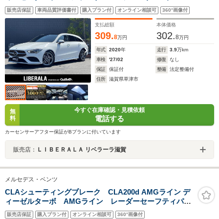
ルーシブPKG アドバンスドPKG ナビゲーション
販売店保証
車両品質評価書付
購入プラン付
オンライン相談可
360°画像付
PKG 純正ナビ DTV 360°カメラ アンビエントライ
ト ワイヤレスチャージ ヘッドアップディスプレイ
支払総額
本体価格
309.
302.
8
8
万円
万円
年式
2020
年
走行
3.9
万km
車検
'27/02
修復
なし
保証
保証付
整備
法定整備付
住所
滋賀県草津市
今すぐ在庫確認・見積依頼
無
電話する
料
カーセンサーアフター保証がBプランに付いています
販売店：
ＬＩＢＥＲＡＬＡ リベラーラ滋賀
メルセデス・ベンツ
CLAシューティングブレーク CLA200d AMGライン デ
ィーゼルターボ AMGライン レーダーセーフティパッ
ケージ ナビゲーションパッケージ モリー付パワーシ
販売店保証
購入プラン付
オンライン相談可
360°画像付