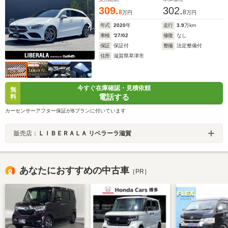
309.
302.
8
8
万円
万円
年式
2020
年
走行
3.9
万km
車検
'27/02
修復
なし
保証
保証付
整備
法定整備付
住所
滋賀県草津市
今すぐ在庫確認・見積依頼
無
電話する
料
カーセンサーアフター保証がBプランに付いています
販売店：
ＬＩＢＥＲＡＬＡ リベラーラ滋賀
あなたにおすすめの中古車
［PR］