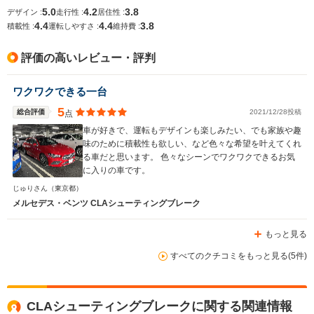
5.0
4.2
3.8
デザイン :
走行性 :
居住性 :
4.4
4.4
3.8
積載性 :
運転しやすさ :
維持費 :
評価の高いレビュー・評判
ワクワクできる一台
5
総合評価
2021/12/28投稿
点
車が好きで、運転もデザインも楽しみたい、でも家族や趣
味のために積載性も欲しい、など色々な希望を叶えてくれ
る車だと思います。 色々なシーンでワクワクできるお気
に入りの車です。
じゅりさん
（東京都）
メルセデス・ベンツ CLAシューティングブレーク
もっと見る
すべてのクチコミをもっと見る(5件)
CLAシューティングブレークに関する関連情報