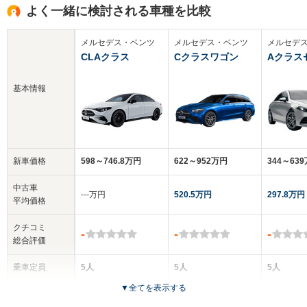
よく一緒に検討される車種を比較
メルセデス・ベンツ
メルセデス・ベンツ
メルセデ
CLAクラス
Cクラスワゴン
Aクラス
基本情報
新車価格
598～746.8万円
622～952万円
344～63
中古車
‐‐‐万円
520.5万円
297.8万円
平均価格
クチコミ
-
-
-
総合評価
乗車定員
5人
5人
5人
▼
全てを表示する
ドア数
4ドア
5ドア
4ドア