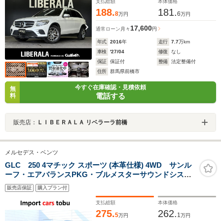
burmesterサウンド
支払総額
本体価格
188.
181.
8
6
万円
万円
17,600
通常ローン
月々
円
年式
2016
年
走行
7.7
万km
車検
'27/04
修復
なし
保証
保証付
整備
法定整備付
住所
群馬県前橋市
今すぐ在庫確認・見積依頼
無
電話する
料
販売店：
ＬＩＢＥＲＡＬＡ リベラーラ前橋
メルセデス・ベンツ
GLC 250 4マチック スポーツ (本革仕様) 4WD サンル
ーフ・エアバランスPKG・ブルメスターサウンドシステ
ム・ヘッドアップD・純正ナビ・360度カメラ・フルセ
販売店保証
購入プラン付
グ・ETC・本革シート・シートヒーター・LEDヘッドラ
イト
支払総額
本体価格
275.
262.
5
1
万円
万円