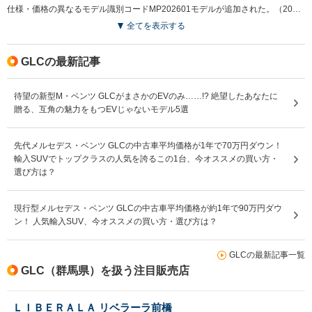
仕様・価格の異なるモデル識別コードMP202601モデルが追加された。（2025.9）
全てを表示する
GLCの最新記事
待望の新型M・ベンツ GLCがまさかのEVのみ……!? 絶望したあなたに
贈る、互角の魅力をもつEVじゃないモデル5選
先代メルセデス・ベンツ GLCの中古車平均価格が1年で70万円ダウン！
輸入SUVでトップクラスの人気を誇るこの1台、今オススメの買い方・
選び方は？
現行型メルセデス・ベンツ GLCの中古車平均価格が約1年で90万円ダウ
ン！ 人気輸入SUV、今オススメの買い方・選び方は？
GLCの最新記事一覧
GLC（群馬県）を扱う注目販売店
ＬＩＢＥＲＡＬＡ リベラーラ前橋