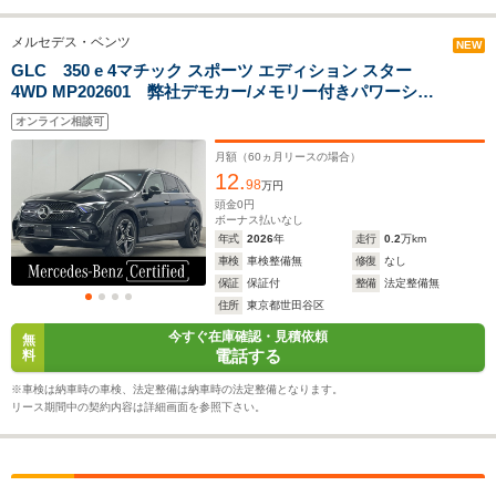
排気量
1992～1997cc
1331～1991cc
1950～29
メルセデス・ベンツ
NEW
駆動方式
4WD
FF、4WD
4WD
GLC 350 e 4マチック スポーツ エディション スター
4WD MP202601 弊社デモカー/メモリー付きパワーシー
ト/シートヒーター&ベンチレーター/パノラミックスライ
オンライン相談可
ディングルーフ/ヘッドアップディスプレイ/360カメラシ
ステム/AMGレザーエクスクルーシブパッケー
月額（
60
ヵ月リースの場合）
ジ/Bluetooth接続/
12.
98
万円
頭金
0
円
ボーナス払いなし
年式
2026
年
走行
0.2
万km
車検
車検整備無
修復
なし
保証
保証付
整備
法定整備無
住所
東京都世田谷区
今すぐ在庫確認・見積依頼
無
電話する
料
※車検は納車時の車検、法定整備は納車時の法定整備となります。
リース期間中の契約内容は詳細画面を参照下さい。