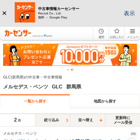
中古車情報カーセンサー
表示
Recruit Co., Ltd.
無料 － Google Play
履歴
お気に入り
メニュー
GLC(群馬県)の中古車・中古車情報
メルセデス・ベンツ GLC 群馬県
一覧から探す
地図から探す
更新時に
2
絞り込み
並べ替え
台
メール受信
メルセデス・ベンツ
PR