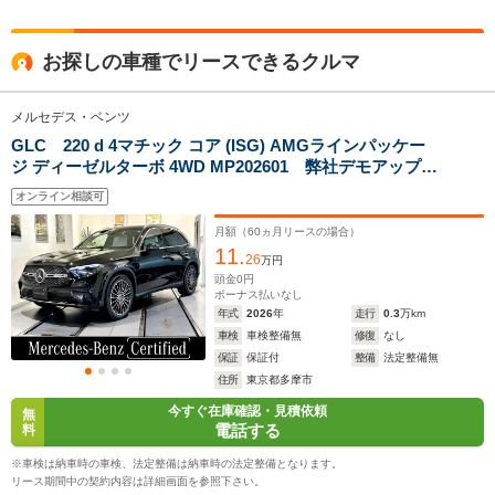
全高
全高
全高
お探しの車種でリースできるクルマ
1.6m～1.61m
1.7m
1.77
メルセデス・ベンツ
GLC 220 d 4マチック コア (ISG) AMGラインパッケー
全幅
全幅
全幅
サイズ
ジ ディーゼルターボ 4WD MP202601 弊社デモアップ/
1.89m～1.92m
1.84m～1.85m
1.95m
全長
全長
(全長x全幅x全高)
白内装/ワンオーナー/メモリー付きパワーシート/シートヒ
4.77m
4.64m～4.66m
4.93m
オンライン相談可
ーター/全方位カメラ/アンビエントライト/純正ドラレコ/
メルセデスme/MBUX/電動リアゲート/メルセデスケア
月額（
60
ヵ月リースの場合）
11.
26
万円
ホイールベース
ホイールベース
ホイー
頭金
0
円
-m
-m
ボーナス払いなし
年式
2026
年
走行
0.3
万km
車検
車検整備無
修復
なし
11.9～18.2km/L
12.0～17.5km/L
10.3～14.
保証
保証付
整備
法定整備無
└市街地:9.2～
└市街地:8.8～
└市街地:7
住所
東京都多摩市
14.3km/L
13.6km/L
11.4km/L
WLTCモード
今すぐ在庫確認・見積依頼
└郊外:12.1～
└郊外:12.1～
└郊外:10.
無
燃費
電話する
料
18.6km/L
17.0km/L
14.2km/L
└高速道路:13.4～
└高速道路:14.0～
└高速道路:
※車検は納車時の車検、法定整備は納車時の法定整備となります。
20.4km/L
20.4km/L
15.9km/L
リース期間中の契約内容は詳細画面を参照下さい。