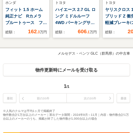
ホンダ
トヨタ
トヨタ
フィット 1.5 ホーム
ハイエース 2.7 GL ロ
ヤリスクロス 1
純正ナビ Rカメラ
ング ミドルルーフ
ブリッド Z 衝
ブルートゥース フル
4WD パーキングサポ
軽減ブレーキ/
セグ
ート
トキー/ETC/
162
606
2
総額：
.3
万円
総額：
.1
万円
総額：
ニター/ナビ/
TV
メルセデス・ベンツ GLC（群馬県）の中古車
物件更新時にメールを受け取る
1
/1
最初
前の30件
次の30件
最後
※人気のクルマは平均1ヶ月で掲載終了
物件数合計1万台以上のメーカー｜算出データ期間：2024年9月～11月｜内容：物件数合計1万
台以上のメーカーのうち、掲載が終了した物件数が1,000台以上の場合