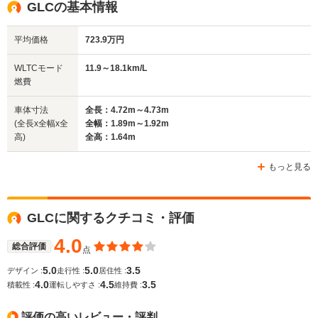
GLCの基本情報
平均価格
723.9万円
WLTCモード
11.9～18.1km/L
燃費
車体寸法
全長：4.72m～4.73m
(全長x全幅x全
全幅：1.89m～1.92m
高)
全高：1.64m
もっと見る
GLCに関するクチコミ・評価
4.0
総合評価
点
5.0
5.0
3.5
デザイン :
走行性 :
居住性 :
4.0
4.5
3.5
積載性 :
運転しやすさ :
維持費 :
評価の高いレビュー・評判