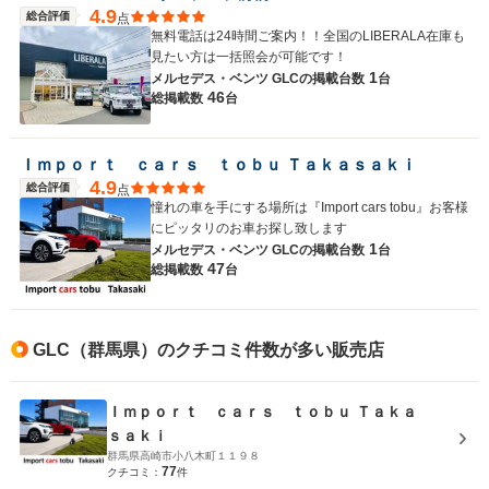
4.9
総合評価
点
無料電話は24時間ご案内！！全国のLIBERALA在庫も
見たい方は一括照会が可能です！
1
メルセデス・ベンツ GLCの
掲載台数
台
46
総掲載数
台
Ｉｍｐｏｒｔ ｃａｒｓ ｔｏｂｕ Ｔａｋａｓａｋｉ
4.9
総合評価
点
憧れの車を手にする場所は『Import cars tobu』お客様
にピッタリのお車お探し致します
1
メルセデス・ベンツ GLCの
掲載台数
台
47
総掲載数
台
GLC（群馬県）のクチコミ件数が多い販売店
Ｉｍｐｏｒｔ ｃａｒｓ ｔｏｂｕ Ｔａｋａ
ｓａｋｉ
群馬県高崎市小八木町１１９８
77
クチコミ：
件