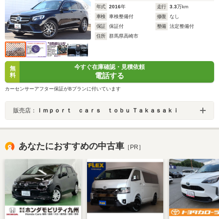
年式
2016
年
走行
3.3
万km
車検
車検整備付
修復
なし
保証
保証付
整備
法定整備付
住所
群馬県高崎市
今すぐ在庫確認・見積依頼
無
電話する
料
カーセンサーアフター保証がBプランに付いています
販売店：
Ｉｍｐｏｒｔ ｃａｒｓ ｔｏｂｕ Ｔａｋａｓａｋｉ
あなたにおすすめの中古車
［PR］