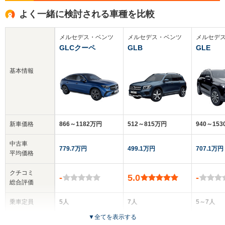
よく一緒に検討される車種を比較
メルセデス・ベンツ
メルセデス・ベンツ
メルセデ
GLCクーペ
GLB
GLE
基本情報
新車価格
866～1182万円
512～815万円
940～15
中古車
779.7万円
499.1万円
707.1万円
平均価格
クチコミ
-
5.0
-
総合評価
乗車定員
5人
7人
5～7人
▼
全てを表示する
ドア数
5ドア
5ドア
5ドア