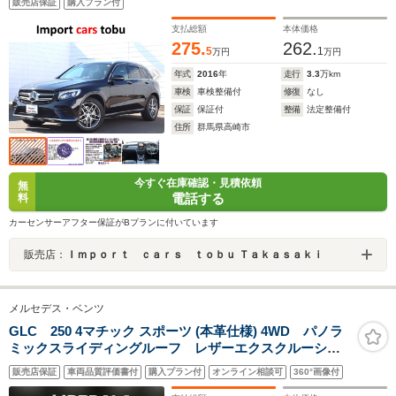
販売店保証
購入プラン付
グ・ETC・本革シート・シートヒーター・LEDヘッドラ
イト
支払総額
本体価格
275.
262.
5
1
万円
万円
年式
2016
年
走行
3.3
万km
車検
車検整備付
修復
なし
保証
保証付
整備
法定整備付
住所
群馬県高崎市
今すぐ在庫確認・見積依頼
無
電話する
料
カーセンサーアフター保証がBプランに付いています
販売店：
Ｉｍｐｏｒｔ ｃａｒｓ ｔｏｂｕ Ｔａｋａｓａｋｉ
メルセデス・ベンツ
GLC 250 4マチック スポーツ (本革仕様) 4WD パノラ
ミックスライディングルーフ レザーエクスクルーシブ
PKGレーダーセーフティPKG ACC レーンキープアシ
販売店保証
車両品質評価書付
購入プラン付
オンライン相談可
360°画像付
スト BSM 純正ナビ TV 全方位カメラ 本革シート