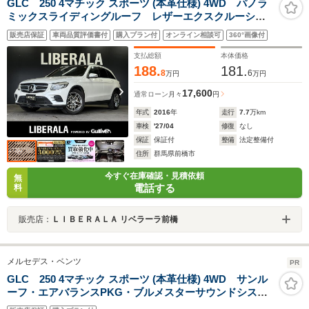
GLC 250 4マチック スポーツ (本革仕様) 4WD パノラ
ミックスライディングルーフ レザーエクスクルーシブ
PKGレーダーセーフティPKG ACC レーンキープアシ
販売店保証
車両品質評価書付
購入プラン付
オンライン相談可
360°画像付
スト BSM 純正ナビ TV 全方位カメラ 本革シート
burmesterサウンド
支払総額
本体価格
188.
181.
8
6
万円
万円
17,600
通常ローン
月々
円
年式
2016
年
走行
7.7
万km
車検
'27/04
修復
なし
保証
保証付
整備
法定整備付
住所
群馬県前橋市
今すぐ在庫確認・見積依頼
無
電話する
料
販売店：
ＬＩＢＥＲＡＬＡ リベラーラ前橋
メルセデス・ベンツ
PR
GLC 250 4マチック スポーツ (本革仕様) 4WD サンル
ーフ・エアバランスPKG・ブルメスターサウンドシステ
ム・ヘッドアップD・純正ナビ・360度カメラ・フルセ