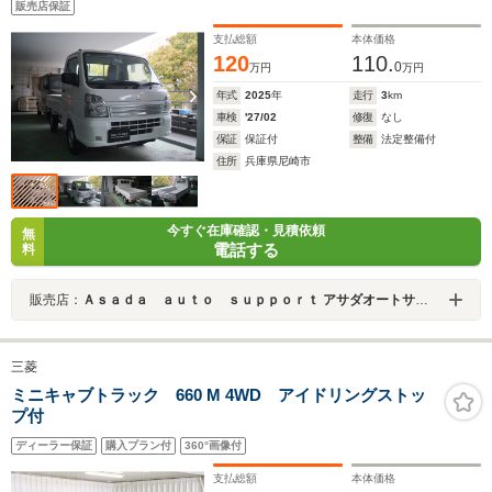
販売店保証
支払総額
本体価格
120
110.
0
万円
万円
年式
2025
年
走行
3
km
車検
'27/02
修復
なし
保証
保証付
整備
法定整備付
住所
兵庫県尼崎市
今すぐ在庫確認・見積依頼
無
電話する
料
販売店：
Ａｓａｄａ ａｕｔｏ ｓｕｐｐｏｒｔ アサダオートサポート
三菱
ミニキャブトラック 660 M 4WD アイドリングストッ
プ付
ディーラー保証
購入プラン付
360°画像付
支払総額
本体価格