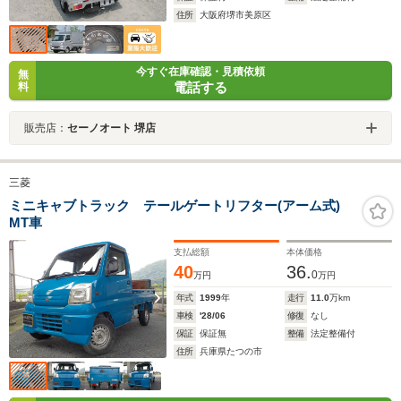
住所
大阪府堺市美原区
今すぐ在庫確認・見積依頼
無
電話する
料
販売店：
セーノオート 堺店
三菱
ミニキャブトラック テールゲートリフター(アーム式)
MT車
支払総額
本体価格
40
36.
0
万円
万円
年式
1999
年
走行
11.0
万km
車検
'28/06
修復
なし
保証
保証無
整備
法定整備付
住所
兵庫県たつの市