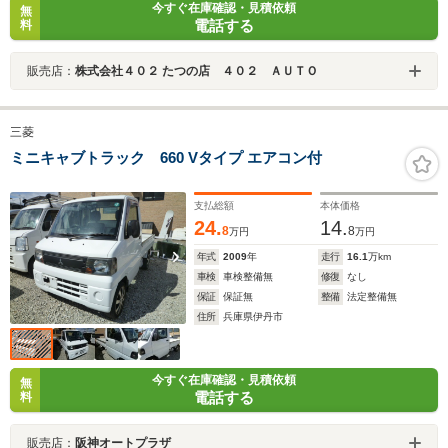
今すぐ在庫確認・見積依頼
無
電話する
料
販売店：
株式会社４０２ たつの店 ４０２ ＡＵＴＯ
三菱
ミニキャブトラック 660 Vタイプ エアコン付
支払総額
本体価格
24.
14.
8
8
万円
万円
年式
2009
年
走行
16.1
万km
車検
車検整備無
修復
なし
保証
保証無
整備
法定整備無
住所
兵庫県伊丹市
今すぐ在庫確認・見積依頼
無
電話する
料
販売店：
阪神オートプラザ