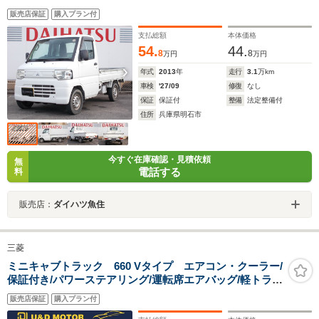
販売店保証
購入プラン付
支払総額
本体価格
54.
44.
8
8
万円
万円
年式
2013
年
走行
3.1
万km
車検
'27/09
修復
なし
保証
保証付
整備
法定整備付
住所
兵庫県明石市
今すぐ在庫確認・見積依頼
無
電話する
料
販売店：
ダイハツ魚住
三菱
ミニキャブトラック 660 Vタイプ エアコン・クーラー/
保証付き/パワーステアリング/運転席エアバッグ/軽トラ/
最大積載量350kg/5速マニュアル/三方開
販売店保証
購入プラン付