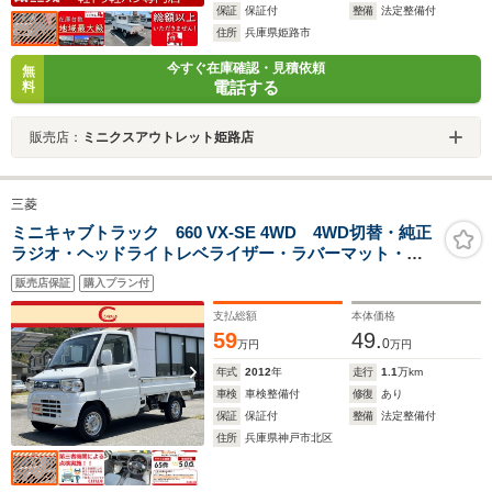
保証
保証付
整備
法定整備付
住所
兵庫県姫路市
今すぐ在庫確認・見積依頼
無
電話する
料
販売店：
ミニクスアウトレット姫路店
三菱
ミニキャブトラック 660 VX-SE 4WD 4WD切替・純正
ラジオ・ヘッドライトレベライザー・ラバーマット・カ
ップホルダー
販売店保証
購入プラン付
支払総額
本体価格
59
49.
0
万円
万円
年式
2012
年
走行
1.1
万km
車検
車検整備付
修復
あり
保証
保証付
整備
法定整備付
住所
兵庫県神戸市北区