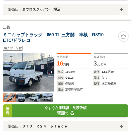
販売店：
タウロスジャパン 堺店
三菱
ミニキャブトラック 660 TL 三方開 車検 R8/10
ETC/ドラレコ
購入プラン付
支払総額
本体価格
16
3.
0
万円
万円
年式
1998
年
走行
13.1
万km
車検
'26/10
修復
なし
保証
保証無
整備
法定整備無
住所
京都府宇治市
今すぐ在庫確認・見積依頼
無
電話する
料
販売店：
ＯＴＯ Ｒ２４ ｐｌａｃｅ