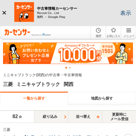
中古車情報カーセンサー
表示
Recruit Co., Ltd.
無料 － Google Play
履歴
お気に入り
メニュー
ミニキャブトラック(関西)の中古車・中古車情報
三菱 ミニキャブトラック 関西
一覧から探す
地図から探す
更新時に
82
絞り込み
並べ替え
台
メール受信
三菱