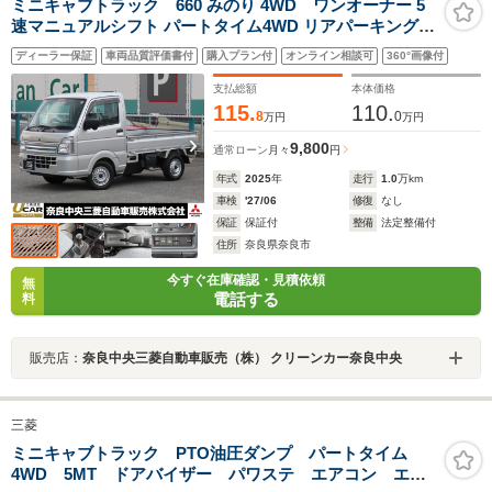
ミニキャブトラック 660 みのり 4WD ワンオーナー 5
速マニュアルシフト パートタイム4WD リアパーキングセ
ンサー 衝突被害軽減ブレーキ 誤発進抑制機能 オートライ
ディーラー保証
車両品質評価書付
購入プラン付
オンライン相談可
360°画像付
ト オートマチックハイビーム キーレスエントリー パワー
ウィンドウ パワーステアリング
支払総額
本体価格
115.
110.
8
0
万円
万円
9,800
通常ローン
月々
円
年式
2025
年
走行
1.0
万km
車検
'27/06
修復
なし
保証
保証付
整備
法定整備付
住所
奈良県奈良市
今すぐ在庫確認・見積依頼
無
電話する
料
販売店：
奈良中央三菱自動車販売（株） クリーンカー奈良中央
三菱
ミニキャブトラック PTO油圧ダンプ パートタイム
4WD 5MT ドアバイザー パワステ エアコン エア