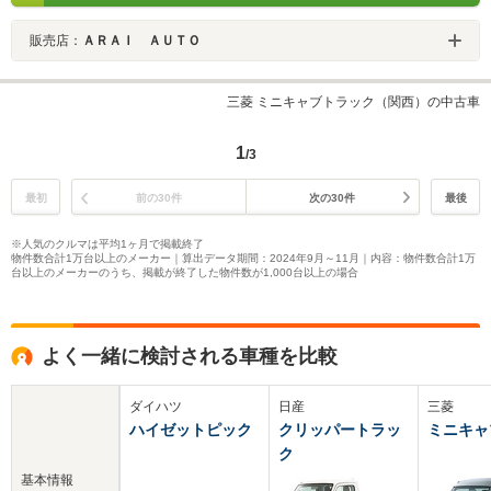
販売店：
ＡＲＡＩ ＡＵＴＯ
三菱 ミニキャブトラック（関西）の中古車
1
/3
最初
前の30件
次の30件
最後
※人気のクルマは平均1ヶ月で掲載終了
物件数合計1万台以上のメーカー｜算出データ期間：2024年9月～11月｜内容：物件数合計1万
台以上のメーカーのうち、掲載が終了した物件数が1,000台以上の場合
よく一緒に検討される車種を比較
ダイハツ
日産
三菱
ハイゼットピック
クリッパートラッ
ミニキャ
ク
基本情報