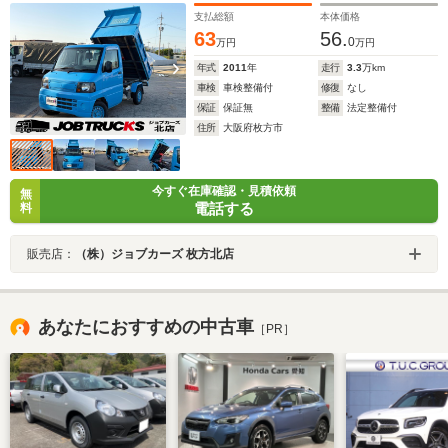
バック 光軸調整ダイヤル
支払総額
本体価格
63
56.
0
万円
万円
年式
2011
年
走行
3.3
万km
車検
車検整備付
修復
なし
保証
保証無
整備
法定整備付
住所
大阪府枚方市
今すぐ在庫確認・見積依頼
無
電話する
料
販売店：
（株）ジョブカーズ 枚方北店
あなたにおすすめの中古車
［PR］