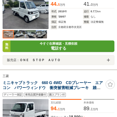
44.
41.
5
0
万円
万円
年式
2010
年
走行
0.7
万km
車検
'28/07
修復
なし
保証
保証無
整備
法定整備無
住所
京都府京都市伏見区
今すぐ在庫確認・見積依頼
無
電話する
料
販売店：
ＯＮＥ ＳＴＯＰ ＡＵＴＯ
三菱
ミニキャブトラック 660 G 4WD CDプレーヤー エア
コン パワーウィンドウ 衝突被害軽減ブレーキ 踏み
間違い防止装置 車線逸脱警報システム オートマチッ
ディーラー保証
車両品質評価書付
購入プラン付
クハイビーム フォグランプ キーレスエントリー
支払総額
本体価格
94.
89.
1
1
万円
万円
18,500