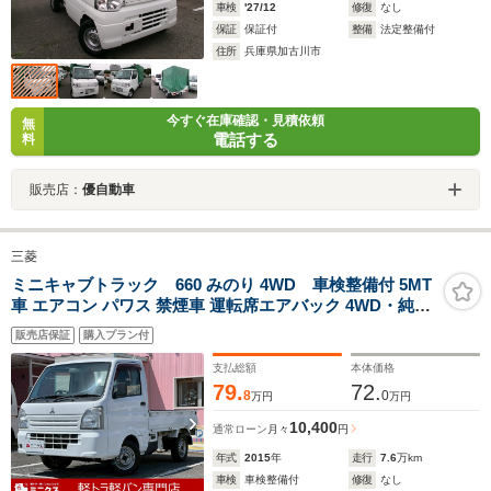
車検
'27/12
修復
なし
保証
保証付
整備
法定整備付
住所
兵庫県加古川市
今すぐ在庫確認・見積依頼
無
電話する
料
販売店：
優自動車
三菱
ミニキャブトラック 660 みのり 4WD 車検整備付 5MT
車 エアコン パワス 禁煙車 運転席エアバック 4WD・純正
ラジオ・フロアマット・ドアバイザー・ヘッドライトレ
販売店保証
購入プラン付
ベライザー・デフロックスイッチ・スペアキー・取説・
メンテナンスノート
支払総額
本体価格
79.
72.
8
0
万円
万円
10,400
通常ローン
月々
円
年式
2015
年
走行
7.6
万km
車検
車検整備付
修復
なし