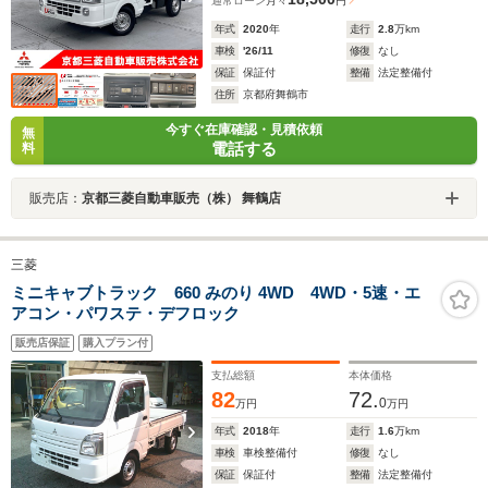
通常ローン
月々
円
年式
2020
年
走行
2.8
万km
車検
'26/11
修復
なし
保証
保証付
整備
法定整備付
住所
京都府舞鶴市
今すぐ在庫確認・見積依頼
無
電話する
料
販売店：
京都三菱自動車販売（株） 舞鶴店
三菱
ミニキャブトラック 660 みのり 4WD 4WD・5速・エ
アコン・パワステ・デフロック
販売店保証
購入プラン付
支払総額
本体価格
82
72.
0
万円
万円
年式
2018
年
走行
1.6
万km
車検
車検整備付
修復
なし
保証
保証付
整備
法定整備付