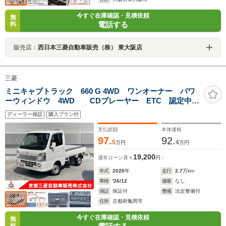
今すぐ在庫確認・見積依頼
無
電話する
料
販売店：
西日本三菱自動車販売（株） 東大阪店
三菱
ミニキャブトラック 660 G 4WD ワンオーナー パワ
ーウィンドウ 4WD CDプレーヤー ETC 認定中古
車 衝突被害軽減ブレーキ 踏み間違い防止装置 キー
ディーラー保証
購入プラン付
レスエントリー オートライトコントロール 運転席助
手席エアバック フォグランプ
支払総額
本体価格
97.
92.
5
4
万円
万円
19,200
通常ローン
月々
円
年式
2020
年
走行
2.7
万km
車検
'26/12
修復
なし
保証
保証付
整備
法定整備付
住所
京都府亀岡市
今すぐ在庫確認・見積依頼
無
料