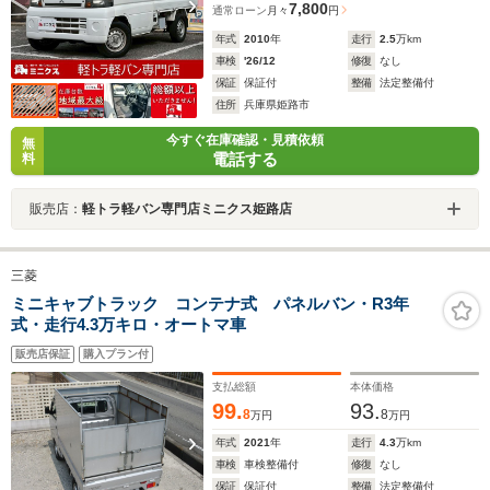
7,800
通常ローン
月々
円
年式
2010
年
走行
2.5
万km
車検
'26/12
修復
なし
保証
保証付
整備
法定整備付
住所
兵庫県姫路市
今すぐ在庫確認・見積依頼
無
電話する
料
販売店：
軽トラ軽バン専門店ミニクス姫路店
三菱
ミニキャブトラック コンテナ式 パネルバン・R3年
式・走行4.3万キロ・オートマ車
販売店保証
購入プラン付
支払総額
本体価格
99.
93.
8
8
万円
万円
年式
2021
年
走行
4.3
万km
車検
車検整備付
修復
なし
保証
保証付
整備
法定整備付