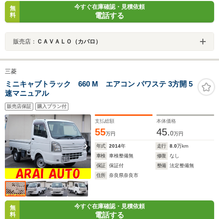
今すぐ在庫確認・見積依頼
無
電話する
料
販売店：
ＣＡＶＡＬＯ（カバロ）
三菱
ミニキャブトラック 660 M エアコン パワステ 3方開 5
速マニュアル
販売店保証
購入プラン付
支払総額
本体価格
55
45.
0
万円
万円
年式
2014
年
走行
8.0
万km
車検
車検整備無
修復
なし
保証
保証付
整備
法定整備無
住所
奈良県奈良市
今すぐ在庫確認・見積依頼
無
電話する
料