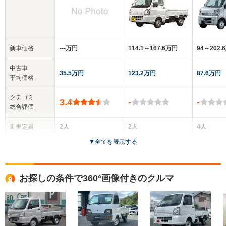
新車価格
‐‐‐万円
114.1～167.6万円
94～202.
中古車
35.5万円
123.2万円
87.6万円
平均価格
クチコミ
3.4
-
-
総合評価
乗車定員
2人
2人
4人
▼
全てを表示する
ドア数
2ドア
2ドア
5ドア
全高
全高
全
お探しの条件で360°画像付きのクルマ
1.66m～1.89m
1.77m
1
全幅
全幅
全
サイズ
1.4m
1.48m
1.