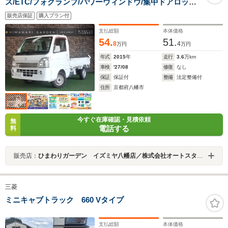
ス/ETC/フォグランプ/パワーウィンドウ/集中ドアロック/
運転席エアバック/荷台ランプ付/スペアタイヤ付き
販売店保証
購入プラン付
支払総額
本体価格
54.
51.
8
4
万円
万円
年式
2015
年
走行
3.6
万km
車検
'27/08
修復
なし
保証
保証付
整備
法定整備付
住所
京都府八幡市
今すぐ在庫確認・見積依頼
無
電話する
料
販売店：
ひまわりガーデン イズミヤ八幡店／株式会社オートスタイルトレーディング
三菱
ミニキャブトラック 660 Vタイプ
支払総額
本体価格