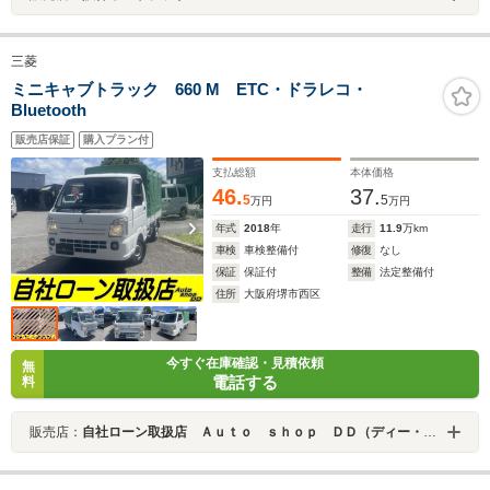
三菱
ミニキャブトラック 660 M ETC・ドラレコ・
Bluetooth
販売店保証
購入プラン付
支払総額
本体価格
46.
37.
5
5
万円
万円
年式
2018
年
走行
11.9
万km
車検
車検整備付
修復
なし
保証
保証付
整備
法定整備付
住所
大阪府堺市西区
今すぐ在庫確認・見積依頼
無
電話する
料
販売店：
自社ローン取扱店 Ａｕｔｏ ｓｈｏｐ ＤＤ（ディー・ディー）堺店