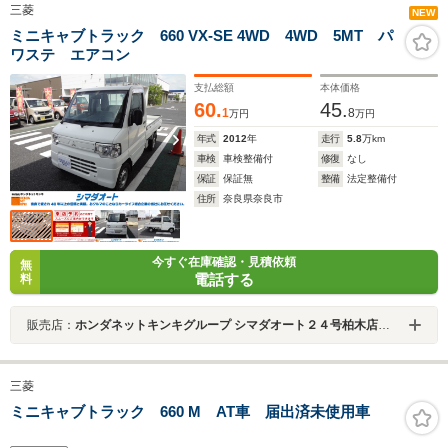
三菱
NEW
ミニキャブトラック 660 VX-SE 4WD 4WD 5MT パ
ワステ エアコン
支払総額
本体価格
60.
45.
1
8
万円
万円
年式
2012
年
走行
5.8
万km
車検
車検整備付
修復
なし
保証
保証無
整備
法定整備付
住所
奈良県奈良市
今すぐ在庫確認・見積依頼
無
電話する
料
販売店：
ホンダネットキンキグループ シマダオート２４号柏木店／（株）ホンダネットキンキ
三菱
ミニキャブトラック 660 M AT車 届出済未使用車