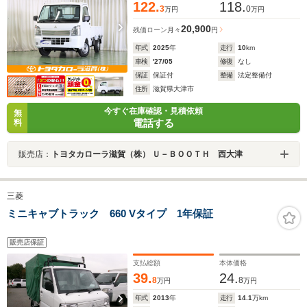
122.
118.
3
0
万円
万円
20,900
残価ローン
月々
円
年式
2025
年
走行
10
km
車検
'27/05
修復
なし
保証
保証付
整備
法定整備付
住所
滋賀県大津市
今すぐ在庫確認・見積依頼
無
電話する
料
販売店：
トヨタカローラ滋賀（株） Ｕ－ＢＯＯＴＨ 西大津
三菱
ミニキャブトラック 660 Vタイプ 1年保証
販売店保証
支払総額
本体価格
39.
24.
8
8
万円
万円
年式
2013
年
走行
14.1
万km