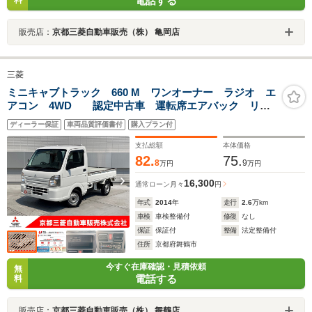
電話する
販売店：
京都三菱自動車販売（株） 亀岡店
三菱
ミニキャブトラック 660 M ワンオーナー ラジオ エ
アコン 4WD 認定中古車 運転席エアバック リヤ
ゲートチェーン
ディーラー保証
車両品質評価書付
購入プラン付
支払総額
本体価格
82.
75.
8
9
万円
万円
16,300
通常ローン
月々
円
年式
2014
年
走行
2.6
万km
車検
車検整備付
修復
なし
保証
保証付
整備
法定整備付
住所
京都府舞鶴市
今すぐ在庫確認・見積依頼
無
電話する
料
販売店：
京都三菱自動車販売（株） 舞鶴店