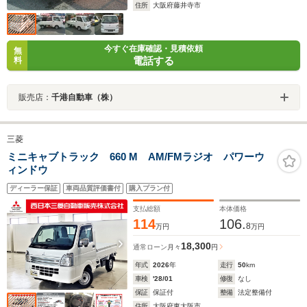
住所
大阪府藤井寺市
今すぐ在庫確認・見積依頼
無
電話する
料
販売店：
千港自動車（株）
三菱
ミニキャブトラック 660 M AM/FMラジオ パワーウ
ィンドウ
ディーラー保証
車両品質評価書付
購入プラン付
支払総額
本体価格
114
106.
8
万円
万円
18,300
通常ローン
月々
円
年式
2026
年
走行
50
km
車検
'28/01
修復
なし
保証
保証付
整備
法定整備付
住所
大阪府東大阪市