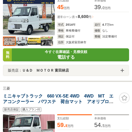
支払総額
本体価格
45
39.
0
万円
万円
8,600
通常ローン
月々
円
年式
2014
年
走行
4.7
万km
車検
車検整備付
修復
なし
保証
保証付
整備
法定整備付
住所
大阪府富田林市
今すぐ在庫確認・見積依頼
無
電話する
料
販売店：
Ｕ＆Ｄ ＭＯＴＯＲ 富田林店
三菱
ミニキャブトラック 660 VX-SE 4WD 4WD MT エ
アコンクーラー パワステ 荷台マット アオリプロテ
クター ヘッドライトレベライザー フロアマット ド
販売店保証
購入プラン付
アバイザー 純正ラジオ シガーライター スペアタイ
ヤ
支払総額
本体価格
59.
54.
8
5
万円
万円