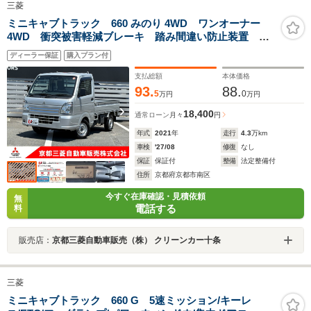
三菱
ミニキャブトラック 660 みのり 4WD ワンオーナー
4WD 衝突被害軽減ブレーキ 踏み間違い防止装置 車
線逸脱警報システム 認定中古車 オートマチックハイ
ディーラー保証
購入プラン付
ビーム キーレスエントリー エアコン 荷台作業灯
支払総額
本体価格
93.
88.
5
0
万円
万円
18,400
通常ローン
月々
円
年式
2021
年
走行
4.3
万km
車検
'27/08
修復
なし
保証
保証付
整備
法定整備付
住所
京都府京都市南区
今すぐ在庫確認・見積依頼
無
電話する
料
販売店：
京都三菱自動車販売（株） クリーンカー十条
三菱
ミニキャブトラック 660 G 5速ミッション/キーレ