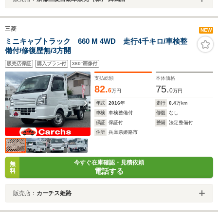
三菱
NEW
ミニキャブトラック 660 M 4WD 走行4千キロ/車検整
備付/修復歴無/3方開
販売店保証
購入プラン付
360°画像付
支払総額
本体価格
82.
75.
6
0
万円
万円
年式
2016
年
走行
0.4
万km
車検
車検整備付
修復
なし
保証
保証付
整備
法定整備付
住所
兵庫県姫路市
今すぐ在庫確認・見積依頼
無
電話する
料
販売店：
カーチス姫路