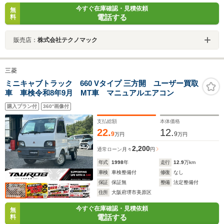
今すぐ在庫確認・見積依頼
無
電話する
料
販売店：
株式会社テクノマック
三菱
ミニキャブトラック 660 Vタイプ 三方開 ユーザー買取
車 車検令和8年9月 MT車 マニュアルエアコン
購入プラン付
360°画像付
支払総額
本体価格
22.
12.
9
9
万円
万円
2,200
通常ローン
月々
円
年式
1998
年
走行
12.9
万km
車検
車検整備付
修復
なし
保証
保証無
整備
法定整備付
住所
大阪府堺市美原区
今すぐ在庫確認・見積依頼
無
電話する
料