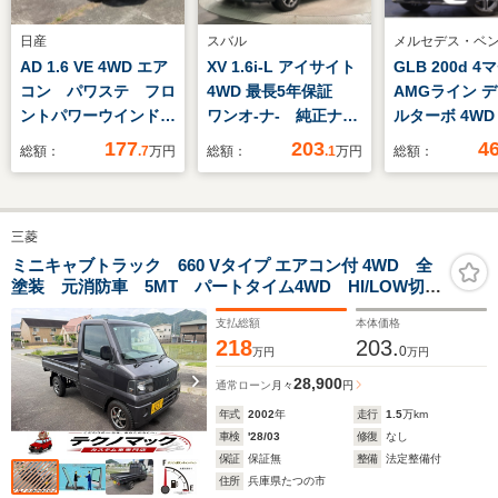
日産
スバル
メルセデス・ベ
AD 1.6 VE 4WD エア
XV 1.6i-L アイサイト
GLB 200d 
コン パワステ フロ
4WD 最長5年保証
AMGライン 
ントパワーウインド
ワンオ-ナ- 純正ナ
ルターボ 4WD
ウ エアバック
ビ TV Rカメラ
レザーエクス
177
203
4
総額：
.7
万円
総額：
.1
万円
総額：
ABS 横滑り防止シ
CD録音 BTオ-ディ
ブ&アドバンス
ステム キーレス 車
オ DVD 衝突軽減
ビゲーションP
線逸脱警報
B ドラレコ ETC
ート(灰/黒) 
三菱
LEDライト 横滑り防
サンルーフ 10
止 クルコン アル
チワイドナビ 
ミニキャブトラック 660 Vタイプ エアコン付 4WD 全
塗装 元消防車 5MT パートタイム4WD HI/LOW切替
ミ スマ-トキ- 盗難
ンスドサウンド
式 荷台床アルミ施工 アルミホイール カスタム車
防止装置
ドアップディ
支払総額
本体価格
マルチビームL
218
203.
0
万円
万円
ACC AMGエア
28,900
保証
通常ローン
月々
円
年式
2002
年
走行
1.5
万km
車検
'28/03
修復
なし
保証
保証無
整備
法定整備付
住所
兵庫県たつの市