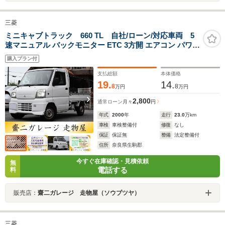
三菱
ミニキャブトラック 660 TL 自社/ローン/対応車両 5
速マニュアル バックモニター ETC 3方開 エアコン パワス
テ LEDヘッドライト 車検2年受渡
購入プラン付
支払総額
本体価格
19.
14.
8
8
万円
万円
2,800
通常ローン
月々
円
年式
2000
年
走行
23.0
万km
車検
車検整備付
修復
なし
保証
保証無
整備
法定整備付
住所
奈良県生駒郡
今すぐ在庫確認・見積依頼
無
電話する
料
販売店：
齋二ガレージ 走物屋（ソウブツヤ）
三菱