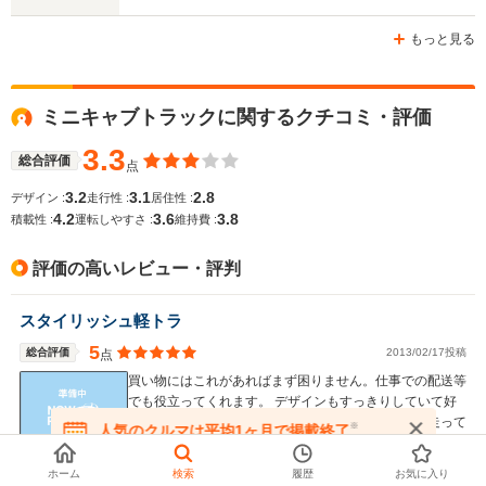
もっと見る
ミニキャブトラックに関するクチコミ・評価
3.3
総合評価
点
3.2
3.1
2.8
デザイン :
走行性 :
居住性 :
4.2
3.6
3.8
積載性 :
運転しやすさ :
維持費 :
評価の高いレビュー・評判
スタイリッシュ軽トラ
5
総合評価
2013/02/17投稿
点
買い物にはこれがあればまず困りません。仕事での配送等
でも役立ってくれます。 デザインもすっきりしていて好
感がもてます。広いホイールベースなのもあって、走って
※
人気のクルマは平均1ヶ月で掲載終了
いると以外に安定感がありますよ。
在庫が無くなる前にお問い合わせください
ゲストさん
ホーム
検索
履歴
お気に入り