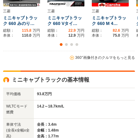
全長
全長
(全長x全幅x全高)
3.26m～3.3m
3.4m
3
三菱
三菱
三菱
ミニキャブトラッ
ミニキャブトラッ
ミニキャブトラッ
ク 660 みのり…
ク 660 Vタイ…
ク 660 M 4…
総額：
115.8
万円
総額：
22.9
万円
総額：
82.6
万円
ホイールベース
ホイールベース
ホイー
本体：
110.0
万円
本体：
12.9
万円
本体：
75.0
万円
-m
-m
15.7～18.7km/L
13.1～17.
└市街地:14.0～
└市街地:1
360°画像付きのクルマをもっと見る
17.7km/L
15.4km/L
WLTCモード
-
└郊外:16.4～
└郊外:13.
燃費
19.6km/L
18.3km/L
ミニキャブトラックの基本情報
└高速道路:15.9～
└高速道路:
18.6km/L
17.7km/L
平均価格
93.8万円
排気量
547～659cc
658cc
658cc
WLTCモード
14.2～18.7km/L
駆動方式
4WD、FR
FR、4WD
FR、4WD
燃費
車体寸法
全長：3.4m
(全長x全幅x全
全幅：1.48m
高)
全高：1.77m