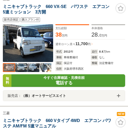
ミニキャブトラック 660 VX-SE パワステ エアコン
5速ミッション 3方開
販売店保証
購入プラン付
支払総額
本体価格
38
28.
0
万円
万円
11,700
通常ローン
月々
円
年式
2012
年
走行
8.8
万km
車検
車検整備付
修復
なし
保証
保証付
整備
法定整備付
住所
大阪府堺市西区
今すぐ在庫確認・見積依頼
無
電話する
料
販売店：
（株）オートサービスエイト
三菱
NEW
ミニキャブトラック 660 Vタイプ 4WD エアコン パワ
ステ AM/FM 5速マニュアル