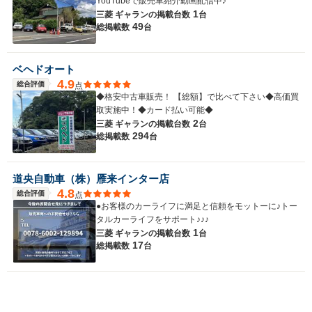
YouTubeで販売車紹介動画配信中♪
1
三菱 ギャランの
掲載台数
台
49
総掲載数
台
ベヘドオート
4.9
総合評価
点
◆格安中古車販売！ 【総額】で比べて下さい◆高価買
取実施中！◆カード払い可能◆
2
三菱 ギャランの
掲載台数
台
294
総掲載数
台
道央自動車（株）雁来インター店
4.8
総合評価
点
●お客様のカーライフに満足と信頼をモットーに♪トー
タルカーライフをサポート♪♪♪
1
三菱 ギャランの
掲載台数
台
17
総掲載数
台