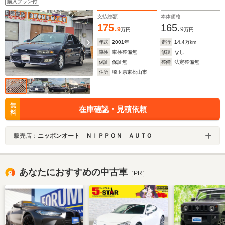
購入プラン付
運転席エアバッグ 助手席エアバッグフロントフォグラ
ンプ
支払総額
本体価格
175.
165.
9
9
万円
万円
年式
2001
年
走行
14.4
万km
車検
車検整備無
修復
なし
保証
保証無
整備
法定整備無
住所
埼玉県東松山市
無
在庫確認・見積依頼
料
販売店：
ニッポンオート ＮＩＰＰＯＮ ＡＵＴＯ
あなたにおすすめの中古車
［PR］