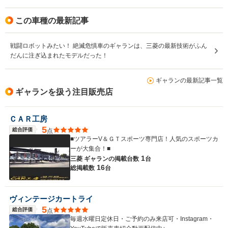
この車種の最新記事
戦闘ロボットみたい！ 絶滅危惧車のギャランは、三菱の最新技術がふん
だんに注ぎ込まれたモデルだった！
ギャランの最新記事一覧
ギャランを扱う注目販売店
ＣＡＲ工房
5
総合評価
点
■ツアラーV＆ＧＴスポーツ専門店！人気のスポーツカ
ーが大集合！■
1
三菱 ギャランの
掲載台数
台
16
総掲載数
台
ヴィンテージカートライ
5
総合評価
点
毎週水曜日定休日・ご予約のみ来店可・Instagram・