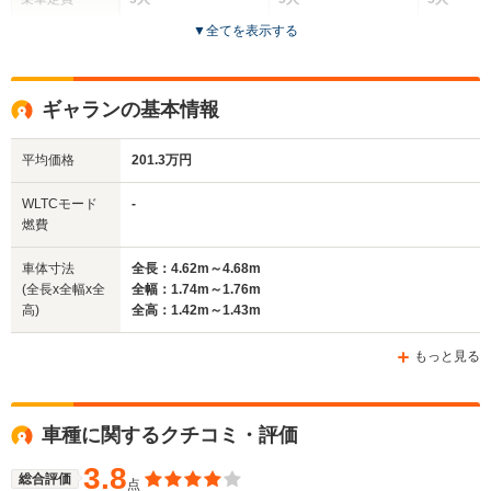
▼
全てを表示する
ドア数
4ドア
5ドア
5ドア
全高
全高
全高
ギャランの基本情報
1.4m～1.42m
1.44m～1.46m
1.44m
平均価格
201.3万円
全幅
全幅
全幅
WLTCモード
-
サイズ
1.7m
1.73m
1.74m
燃費
全長
全長
(全長x全幅x全高)
4.53m～4.56m
4.63m～4.71m
4.67m
車体寸法
全長：4.62m～4.68m
(全長x全幅x全
全幅：1.74m～1.76m
高)
全高：1.42m～1.43m
ホイールベース
ホイールベース
ホイー
-m
-m
もっと見る
車種に関するクチコミ・評価
WLTCモード
-
-
-
燃費
3.8
総合評価
点