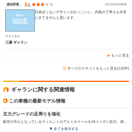
3
総合評価
2013/02/09投稿
点
日本ぽくないデザインがかっこいい、内装の丁寧さも非常
にすてきやんと思います。
ゲストさん
三菱 ギャラン
もっと見る
すべてのクチコミをもっと見る(126件)
ギャランに関する関連情報
この車種の最新モデル情報
主力グレードの足周りを強化
販売の中心となっているヴィエントのアルミホイールを16インチに拡大。併せてリアブレーキのディスク化も施し安全性を向上。グレード構成も見直した。(2002.9)
全てを表示する