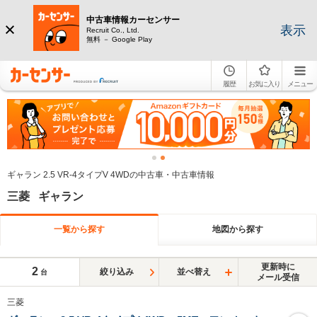
中古車情報カーセンサー
表示
Recruit Co., Ltd.
無料 － Google Play
履歴
お気に入り
メニュー
ギャラン 2.5 VR-4タイプV 4WDの中古車・中古車情報
三菱 ギャラン
一覧から探す
地図から探す
更新時に
2
絞り込み
並べ替え
台
メール受信
三菱