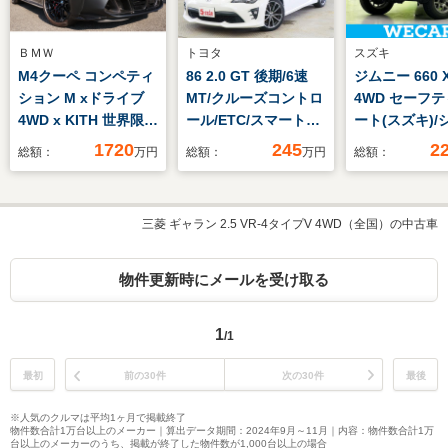
ＢＭＷ
トヨタ
スズキ
M4クーペ コンペティ
86 2.0 GT 後期/6速
ジムニー 660 
ション M xドライブ
MT/クルーズコントロ
4WD セーフ
4WD x KITH 世界限定
ール/ETC/スマートキ
ート(スズキ)/
150台 フローズンブ
ー/ストラーダナビ/地
ーター 前席/
1720
245
2
総額：
万円
総額：
万円
総額：
ラック
デジ/Bluetooth/バッ
ンプ LED/ア
クカメラ/LEDオート
グストップ/禁
ライト/純正AW
ルミホイール 純
三菱 ギャラン 2.5 VR-4タイプV 4WD（全国）の中古車
インチ/パワー
ドウ/エンジン
トボタン
物件更新時にメールを受け取る
1
/1
最初
前の30件
次の30件
最後
※人気のクルマは平均1ヶ月で掲載終了
物件数合計1万台以上のメーカー｜算出データ期間：2024年9月～11月｜内容：物件数合計1万
台以上のメーカーのうち、掲載が終了した物件数が1,000台以上の場合