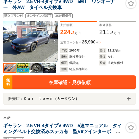
ギャラン 2.5 VR-4タイプV 4WD 5MT ワンオーナ
ー 外AW タイベル交換車
購入プラン付
オンライン相談可
360°画像付
支払総額
本体価格
224.
211.
3
5
万円
万円
25,900
通常ローン
月々
円
年式
2000
年
走行
11.2
万km
車検
車検整備付
修復
なし
保証
保証無
整備
法定整備付
住所
埼玉県桶川市
無
在庫確認・見積依頼
料
販売店：
Ｃａｒ ｔｏｗｎ（カータウン）
三菱
ギャラン 2.5 VR-4タイプV 4WD 5速マニュアル タイ
ミングベルト交換済みステカ有 型V6ツインターボ エ
ンジン レカロシートアルミホイール 4WD車 ABS