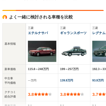
よく一緒に検討される車種を比較
三菱
三菱
三菱
エテルナサバ
ギャランスポーツ
レグナム
基本情報
新車価格
115.8～248万円
199～257万円
192.3～3
中古車
‐‐‐万円
139.9万円
93.9万円
平均価格
クチコミ
3.8
3.8
3.7
総合評価
乗車定員
5人
5人
5人