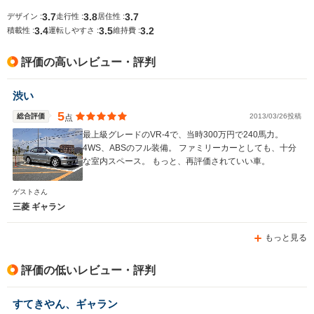
3.7
3.8
3.7
デザイン :
走行性 :
居住性 :
3.4
3.5
3.2
積載性 :
運転しやすさ :
維持費 :
排気量
1755～1997cc
1998cc
1834～24
評価の高いレビュー・評判
駆動方式
FF、4WD
4WD、FF
FF、4WD
渋い
5
総合評価
2013/03/26投稿
点
最上級グレードのVR-4で、当時300万円で240馬力。
4WS、ABSのフル装備。 ファミリーカーとしても、十分
な室内スペース。 もっと、再評価されていい車。
ゲストさん
三菱 ギャラン
もっと見る
評価の低いレビュー・評判
すてきやん、ギャラン