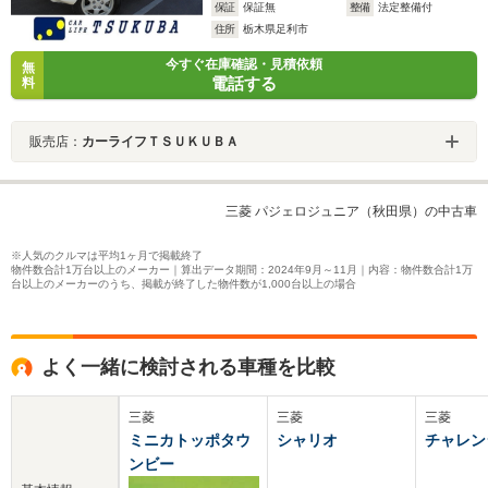
保証
保証無
整備
法定整備付
住所
栃木県足利市
今すぐ在庫確認・見積依頼
無
電話する
料
販売店：
カーライフＴＳＵＫＵＢＡ
三菱 パジェロジュニア（秋田県）の中古車
※人気のクルマは平均1ヶ月で掲載終了
物件数合計1万台以上のメーカー｜算出データ期間：2024年9月～11月｜内容：物件数合計1万
台以上のメーカーのうち、掲載が終了した物件数が1,000台以上の場合
よく一緒に検討される車種を比較
三菱
三菱
三菱
ミニカトッポタウ
シャリオ
チャレン
ンビー