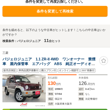
条件を変更して再度お探しください。
条件を変更して再検索
条件を緩めると、以下のような中古車がヒットします！こちらの中古車はいか
がですか？
11
検索条件：パジェロジュニア
台ヒット
三菱
パジェロジュニア 1.1 ZR-II 4WD ワンオーナー 禁煙
車 屋内保管車 エアバッグ ABS 純正オーディオ
CDチェンジャー キーレスエントリー 純正アルミホイ
販売店保証
車両品質評価書付
購入プラン付
オンライン相談可
360°画像付
ール 大型ドアバイザー 純正フロアマット ルーフレ
ール
支払総額
本体価格
130
126.
0
万円
万円
年式
1998
年
走行
3.4
万km
車検
'27/04
修復
なし
保証
保証付
整備
法定整備付
住所
大阪府東大阪市