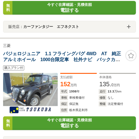
今すぐ在庫確認・見積依頼
無
電話する
料
販売店：
カーファンタジー エフネクスト
三菱
パジェロジュニア 1.1 フライングパグ 4WD AT 純正
アルミホイール 1000台限定車 社外ナビ バックカメ
ラ キーレス レザーシート 木目調パネル Fドラレ
購入プラン付
コ ETC タイミングベルト交換済 ステッカー有 ア
イライン
支払総額
本体価格
152
135.
0
万円
万円
年式
1998
年
走行
13.3
万km
車検
車検整備付
修復
なし
保証
保証無
整備
法定整備付
住所
栃木県足利市
今すぐ在庫確認・見積依頼
無
電話する
料