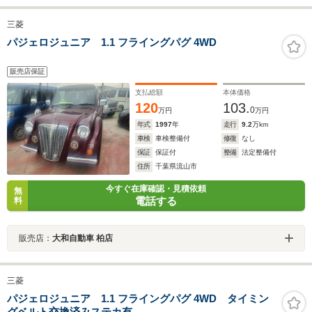
三菱
パジェロジュニア 1.1 フライングパグ 4WD
販売店保証
支払総額
本体価格
120
103.
0
万円
万円
年式
1997
年
走行
9.2
万km
車検
車検整備付
修復
なし
保証
保証付
整備
法定整備付
住所
千葉県流山市
今すぐ在庫確認・見積依頼
無
電話する
料
販売店：
大和自動車 柏店
三菱
パジェロジュニア 1.1 フライングパグ 4WD タイミン
グベルト交換済みステカ有