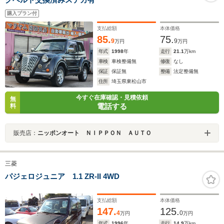
購入プラン付
支払総額
本体価格
85.
75.
9
9
万円
万円
年式
1998
年
走行
21.1
万km
車検
車検整備無
修復
なし
保証
保証無
整備
法定整備無
住所
埼玉県東松山市
今すぐ在庫確認・見積依頼
無
電話する
料
販売店：
ニッポンオート ＮＩＰＰＯＮ ＡＵＴＯ
三菱
パジェロジュニア 1.1 ZR-II 4WD
支払総額
本体価格
147.
125.
4
0
万円
万円
年式
1996
年
走行
14.9
万km