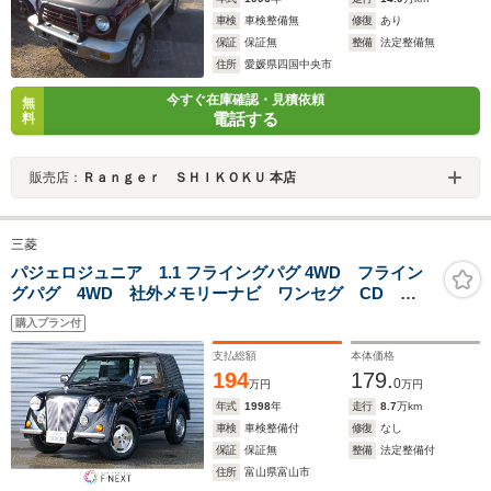
車検
車検整備無
修復
あり
保証
保証無
整備
法定整備無
住所
愛媛県四国中央市
今すぐ在庫確認・見積依頼
無
電話する
料
販売店：
Ｒａｎｇｅｒ ＳＨＩＫＯＫＵ 本店
三菱
パジェロジュニア 1.1 フライングパグ 4WD フライン
グパグ 4WD 社外メモリーナビ ワンセグ CD
ETC タイミングベルト ウォーターポンプ交換済み
購入プラン付
キーレス 15インチアルミ
支払総額
本体価格
194
179.
0
万円
万円
年式
1998
年
走行
8.7
万km
車検
車検整備付
修復
なし
保証
保証無
整備
法定整備付
住所
富山県富山市