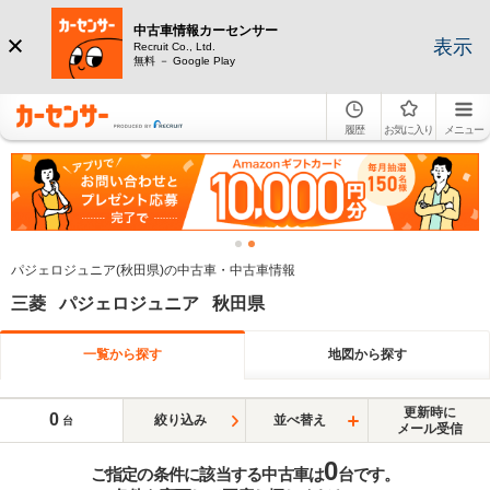
中古車情報カーセンサー
表示
Recruit Co., Ltd.
無料 － Google Play
履歴
お気に入り
メニュー
パジェロジュニア(秋田県)の中古車・中古車情報
三菱 パジェロジュニア 秋田県
一覧から探す
地図から探す
更新時に
0
絞り込み
並べ替え
台
メール受信
0
ご指定の条件に該当する中古車は
台です。