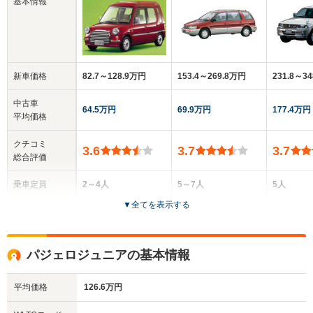
基本情報
新車価格
82.7～128.9万円
153.4～269.8万円
231.8～3
中古車
64.5万円
69.9万円
177.4万円
平均価格
クチコミ
3.6
3.7
3.7
総合評価
乗車定員
2～4人
5～7人
5人
▼
全てを表示する
ドア数
3～4ドア
5ドア
5ドア
全高
全高
全高
パジェロジュニアの基本情報
1.7m～1.73m
1.58m～1.69m
1.71m
平均価格
126.6万円
全幅
全幅
全幅