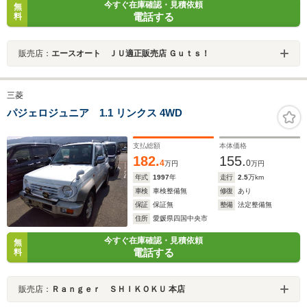
今すぐ在庫確認・見積依頼
無
電話する
料
販売店：
エースオート ＪＵ適正販売店 Ｇｕｔｓ！
三菱
パジェロジュニア 1.1 リンクス 4WD
支払総額
本体価格
182.
155.
4
0
万円
万円
年式
1997
年
走行
2.5
万km
車検
車検整備無
修復
あり
保証
保証無
整備
法定整備無
住所
愛媛県四国中央市
今すぐ在庫確認・見積依頼
無
電話する
料
販売店：
Ｒａｎｇｅｒ ＳＨＩＫＯＫＵ 本店