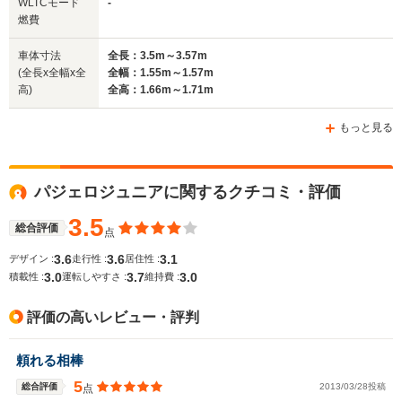
WLTCモード
-
サイズ
1.4m
1.7m
1.7m
燃費
全長
全長
(全長x全幅x全高)
3.3m
4.49m～4.56m
4.53m
車体寸法
全長：3.5m～3.57m
(全長x全幅x全
全幅：1.55m～1.57m
高)
全高：1.66m～1.71m
ホイールベース
ホイールベース
ホイー
-m
-m
もっと見る
パジェロジュニアに関するクチコミ・評価
WLTCモード
-
-
-
燃費
3.5
総合評価
点
3.6
3.6
3.1
デザイン :
走行性 :
居住性 :
3.0
3.7
3.0
積載性 :
運転しやすさ :
維持費 :
排気量
657～659cc
1997～2350cc
2476～34
評価の高いレビュー・評判
駆動方式
FF、4WD
FF、4WD
4WD
頼れる相棒
5
総合評価
2013/03/28投稿
点