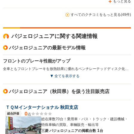
もっと見る
すべてのクチコミをもっと見る(49件)
パジェロジュニアに関する関連情報
パジェロジュニアの最新モデル情報
フロントのブレーキ性能がアップ
全車ともフロントブレーキを放熱効果に優れるベンチレーテッドディスク化。装備関係では運転席バニティミラーやアルミホイール、マルチメーター、15インチタイヤ、リアワイパー&ウォッシャーなどをグレードに応じて装備。(1997.1)
全てを表示する
パジェロジュニア（秋田県）を扱う注目販売店
ＴＱＭインターナショナル 秋田支店
0
総合評価
点
総在庫数70台！乗用車・バス・トラック・建設機械・
特殊車輌の買取、車輛販売・輸出等
1
三菱 パジェロジュニアの
掲載台数
台