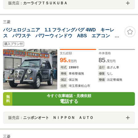
販売店：
カーライフＴＳＵＫＵＢＡ
三菱
パジェロジュニア 1.1 フライングパグ 4WD キーレ
ス パワステ パワーウィンドウ ABS エアコン エ
アバック 4WD車アルミホイール 運転席エアバッグフ
購入プラン付
ロントフォグランプ3
支払総額
本体価格
95.
85.
9
9
万円
万円
年式
1998
年
走行
改ざん車
車検
車検整備無
修復
なし
保証
保証無
整備
法定整備無
住所
埼玉県東松山市
今すぐ在庫確認・見積依頼
無
電話する
料
販売店：
ニッポンオート ＮＩＰＰＯＮ ＡＵＴＯ
三菱