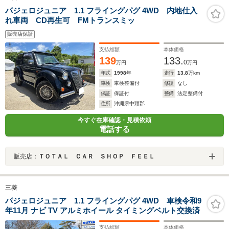
パジェロジュニア 1.1 フライングパグ 4WD 内地仕入
れ車両 CD再生可 FMトランスミッ
販売店保証
支払総額
本体価格
139
133.
0
万円
万円
年式
1998
年
走行
13.8
万km
車検
車検整備付
修復
なし
保証
保証付
整備
法定整備付
住所
沖縄県中頭郡
今すぐ在庫確認・見積依頼
電話する
販売店：
ＴＯＴＡＬ ＣＡＲ ＳＨＯＰ ＦＥＥＬ
三菱
パジェロジュニア 1.1 フライングパグ 4WD 車検令和9
年11月 ナビ TV アルミホイール タイミングベルト交換済
支払総額
本体価格