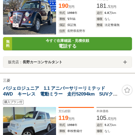
190
181.
5
万円
万円
年式
1998
年
走行
6.8
万km
車検
'27/11
修復
なし
保証
保証無
整備
法定整備無
住所
長野県長野市
今すぐ在庫確認・見積依頼
無
電話する
料
販売店：
長野カーコンサルタント
三菱
パジェロジュニア 1.1 アニバーサリーリミテッド
4WD キーレス 電動ミラー 走行52094km SUVクロ
スカントリー 記録簿 取扱説明書
購入プラン付
支払総額
本体価格
119
105.
0
万円
万円
年式
1998
年
走行
5.2
万km
車検
車検整備付
修復
なし