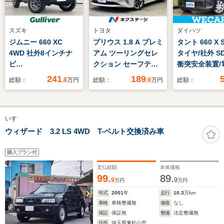
スズキ
トヨタ
ダイハツ
ジムニー 660 XC
プリウス 1.8 A プレミ
タント 660 X 
4WD 社外8インチナ
アム ツーリングセレ
タイヤ/社外 S
ビ
クション セーフティ
衝突安全装置/
(Bluetooth/AppleCarPlay/
センスP 純正9型ナ
ライドドア/ETC
241
189
総額：
.8
万円
総額：
.9
万円
総額：
フルセグ
ビ バックカメラ レ
付ABS/横滑
TV/SD/CD/DVD) バ
ーダークルーズ
置/アイドリン
ックカメラ ドラレコ
100V電源 BSM 禁
ップ/フルセグ
いすゞ
(前後) ABS LKA
煙車 シートヒータ
TV/DVD/エア
クルコン 横滑り防
ー ドラレコ ETC
運転席/エアバ
ウィザード 3.2 LS 4WD T-ベルト交換済み車
止 4WD ETC シ
コーナーセンサー ス
手席
ートヒーター
マートキー LEDヘッ
購入プラン付
ド オートハイビーム
支払総額
本体価格
99.
89.
9
9
万円
万円
年式
2001
年
走行
10.3
万km
車検
車検整備無
修復
なし
保証
保証無
整備
法定整備無
住所
埼玉県東松山市