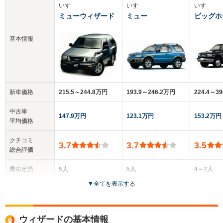
いすゞ
いすゞ
いすゞ
ミューウィザード
ミュー
ビッグホ
基本情報
新車価格
215.5～244.8万円
193.9～246.2万円
224.4～3
中古車
147.9万円
123.1万円
153.2万円
平均価格
クチコミ
3.7
3.7
3.5
総合評価
乗車定員
5人
5人
4～7人
▼
全てを表示する
ドア数
5ドア
3～5ドア
3～5ドア
全高
全高
全
ウィザードの基本情報
1.75m
1.7m～1.75m
1.