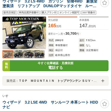
ウィザード 3.2 LS 4WD ガソリン 切替4WD 新規全
塗装済 リフトアップ DUNLOPマッドタイヤ ルーフ
レール パイオニアSDナビ ワンセグ LEDヘッドライ
販売店保証
車両品質評価書付
購入プラン付
オンライン相談可
360°画像付
ト ETC ダッシュマット Fフォグ タイミングベルト
交換済み
支払総額
本体価格
165
147.
0
万円
万円
30,700
通常ローン
月々
円
年式
2001
年
走行
7.5
万km
車検
車検整備付
修復
なし
保証
保証付
整備
法定整備付
住所
岐阜県山県市
今すぐ在庫確認・見積依頼
無
電話する
料
販売店：
ＴＯＰ ＭＯＵＮＴＡＩＮ トップマウンテン ＳＵＶ・クロカン・キャンピングカー専門店
いすゞ
ウィザード 3.2 LSE 4WD サンルーフ 本革シート HDD
ナビ