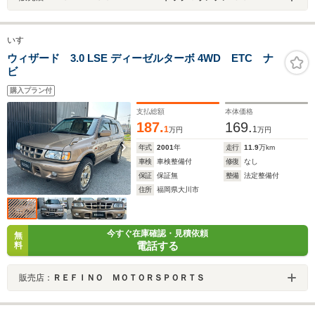
いすゞ
ウィザード 3.0 LSE ディーゼルターボ 4WD ETC ナ
ビ
購入プラン付
支払総額
本体価格
187.
169.
1
1
万円
万円
年式
2001
年
走行
11.9
万km
車検
車検整備付
修復
なし
保証
保証無
整備
法定整備付
住所
福岡県大川市
今すぐ在庫確認・見積依頼
無
電話する
料
販売店：
ＲＥＦＩＮＯ ＭＯＴＯＲＳＰＯＲＴＳ