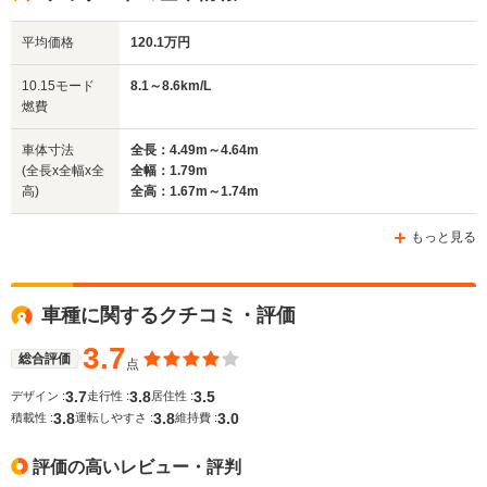
平均価格
120.1万円
全幅
全幅
全幅
10.15モード
8.1～8.6km/L
サイズ
1.77m
1.79m～1.82m
1.75m
燃費
全長
全長
(全長x全幅x全高)
4.59m
4.25m～4.31m
4.23m
車体寸法
全長：4.49m～4.64m
(全長x全幅x全
全幅：1.79m
高)
全高：1.67m～1.74m
ホイールベース
ホイールベース
ホイー
-m
-m
もっと見る
車種に関するクチコミ・評価
WLTCモード
-
-
-
燃費
3.7
総合評価
点
3.7
3.8
3.5
デザイン :
走行性 :
居住性 :
3.8
3.8
3.0
積載性 :
運転しやすさ :
維持費 :
排気量
3059cc
2999～3165cc
2999～34
評価の高いレビュー・評判
駆動方式
4WD
4WD
4WD