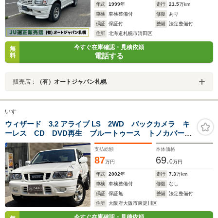
年式
1999
年
走行
21.5
万km
車検
車検整備付
修復
あり
保証
保証付
整備
法定整備付
住所
北海道札幌市清田区
今すぐ在庫確認・見積依頼
無
電話する
料
販売店：
（有）オートジャパン札幌
いすゞ
ウィザード 3.2 アライブ LS 2WD バックカメラ キ
ーレス CD DVD再生 ブルートゥース トノカバー
アルミホイール 運転席&助手席エアバッグ
支払総額
本体価格
87
69.
0
万円
万円
年式
2002
年
走行
7.3
万km
車検
車検整備付
修復
なし
保証
保証無
整備
法定整備付
住所
大阪府大阪市東淀川区
今すぐ在庫確認・見積依頼