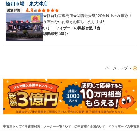
軽四市場 泉大津店
4.8
総合評価
点
★軽自動車専門店★関西最大級120台以上の在庫数！
在庫のないお車もお探しいたします!
1
いすゞ ウィザードの
掲載台数
台
30
総掲載数
台
ページトップへ
中古車トップ
中古車検索：メーカー一覧
いすゞの中古車
全国のいすゞ
ウィザードの中古車