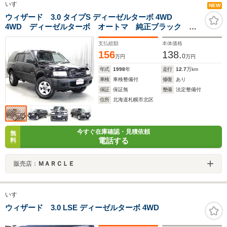
いすゞ
NEW
ウィザード 3.0 タイプS ディーゼルターボ 4WD
4WD ディーゼルターボ オートマ 純正ブラック
ETC コンポ 背面タイヤ 本州仕入 5人乗り
支払総額
本体価格
156
138.
0
万円
万円
年式
1998
年
走行
12.7
万km
車検
車検整備付
修復
あり
保証
保証無
整備
法定整備付
住所
北海道札幌市北区
今すぐ在庫確認・見積依頼
無
電話する
料
販売店：
ＭＡＲＣＬＥ
いすゞ
ウィザード 3.0 LSE ディーゼルターボ 4WD