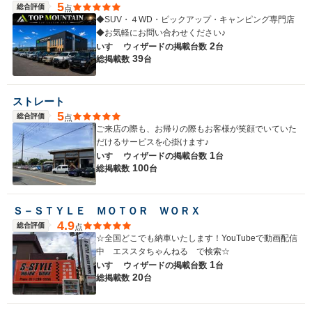
5
総合評価
点
◆SUV・４WD・ピックアップ・キャンピング専門店
◆お気軽にお問い合わせください♪
2
いすゞ ウィザードの
掲載台数
台
39
総掲載数
台
ストレート
5
総合評価
点
ご来店の際も、お帰りの際もお客様が笑顔でいていた
だけるサービスを心掛けます♪
1
いすゞ ウィザードの
掲載台数
台
100
総掲載数
台
Ｓ－ＳＴＹＬＥ ＭＯＴＯＲ ＷＯＲＸ
4.9
総合評価
点
☆全国どこでも納車いたします！YouTubeで動画配信
中 エススタちゃんねる で検索☆
1
いすゞ ウィザードの
掲載台数
台
20
総掲載数
台