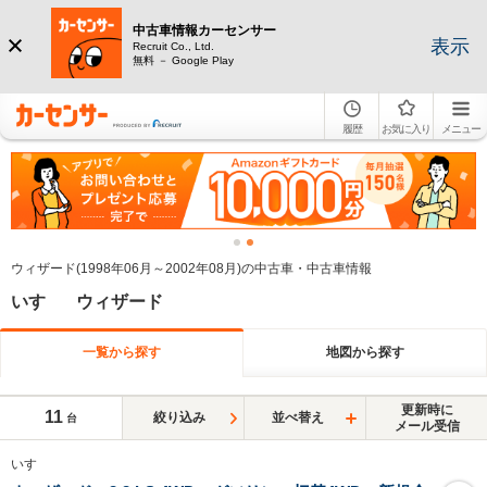
中古車情報カーセンサー
表示
Recruit Co., Ltd.
無料 － Google Play
履歴
お気に入り
メニュー
ウィザード(1998年06月～2002年08月)の中古車・中古車情報
いすゞ ウィザード
一覧から探す
地図から探す
更新時に
11
絞り込み
並べ替え
台
メール受信
いすゞ