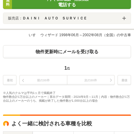
無
電話する
料
販売店：
ＤＡＩＮＩ ＡＵＴＯ ＳＵＲＶＩＣＥ
いすゞ ウィザード 1998年06月～2002年08月（全国）の中古車
物件更新時にメールを受け取る
1
/1
最初
前の30件
次の30件
最後
※人気のクルマは平均1ヶ月で掲載終了
物件数合計1万台以上のメーカー｜算出データ期間：2024年9月～11月｜内容：物件数合計1万
台以上のメーカーのうち、掲載が終了した物件数が1,000台以上の場合
よく一緒に検討される車種を比較