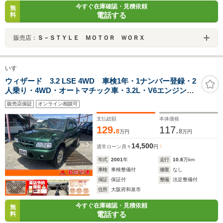
今すぐ在庫確認・見積依頼
無
電話する
料
販売店：
Ｓ－ＳＴＹＬＥ ＭＯＴＯＲ ＷＯＲＸ
いすゞ
ウィザード 3.2 LSE 4WD 車検1年・1ナンバー登録・2
人乗り・4WD・オートマチック車・3.2L・V6エンジン・
サンルーフ・本革シート・社外ナビ・バックカメラ・純
販売店保証
オンライン相談可
正16インチアルミホイール
支払総額
本体価格
129.
117.
8
8
万円
万円
14,500
通常ローン
月々
円
年式
2001
年
走行
10.8
万km
車検
車検整備付
修復
なし
保証
保証付
整備
法定整備付
住所
大阪府和泉市
今すぐ在庫確認・見積依頼
無
電話する
料