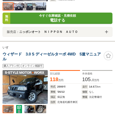
今すぐ在庫確認・見積依頼
無
電話する
料
販売店：
ニッポンオート ＮＩＰＰＯＮ ＡＵＴＯ
いすゞ
ウィザード 3.0 S ディーゼルターボ 4WD 5速マニュア
ル
購入プラン付
オンライン相談可
支払総額
本体価格
118
105.
0
万円
万円
年式
2000
年
走行
14.0
万km
車検
'26/12
修復
なし
保証
保証無
整備
法定整備付
住所
北海道札幌市東区