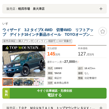
販売店：
軽四市場 泉大津店
いすゞ
ウィザード 3.2 タイプX 4WD 切替4WD リフトアッ
プ デイトナ16インチ新品ホイール TOYOオープンカ
ントリー新品タイヤ サンルーフ バグガード ETC
販売店保証
購入プラン付
オンライン相談可
360°画像付
支払総額
本体価格
145
127.
0
万円
万円
27,000
通常ローン
月々
円
年式
1999
年
走行
10.4
万km
車検
'26/10
修復
なし
保証
保証付
整備
法定整備付
住所
岐阜県山県市
今すぐ在庫確認・見積依頼
無
電話する
料
販売店：
ＴＯＰ ＭＯＵＮＴＡＩＮ トップマウンテン ＳＵＶ・クロカン・キャンピングカー専門店