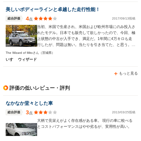
美しいボディーラインと卓越した走行性能！
4
総合評価
2017/09/13投稿
点
当初、米国で生産され、米国および欧州市場にのみ投入さ
れたモデル。日本でも販売して欲しかったので、今回、極
上状態の中古が入手でき、満足だ。1年間に4万キロも走
行したが、問題は無い。当たりを引き当てた、と思う。以
前のRVは２５年間所有し、４２万キロを走った。このウ
The Wizard of Mitoさん
（茨城県）
ィザードとも長い付き合になるだろう。
いすゞ ウィザード
もっと見る
評価の低いレビュー・評判
なかなか堂々とした車
3
総合評価
2013/03/25投稿
点
大柄で見栄えがよく存在感がある車。 現行の車に較べる
とコストパフォーマンスはやや劣るが、実用性が高い。