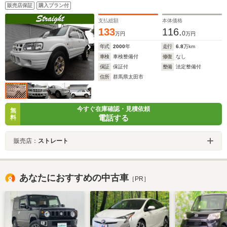
販売店保証
購入プラン付
支払総額
本体価格
133
116.
0
万円
万円
年式
2000
年
走行
6.8
万km
車検
車検整備付
修復
なし
保証
保証付
整備
法定整備付
住所
群馬県太田市
今すぐ在庫確認・見積依頼
無
電話する
料
販売店：
ストレート
あなたにおすすめの中古車
［PR］