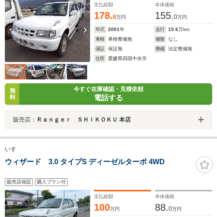
支払総額
本体価格
178.
155.
8
0
万円
万円
年式
2001
年
走行
15.6
万km
車検
車検整備無
修復
なし
保証
保証無
整備
法定整備無
住所
愛媛県四国中央市
今すぐ在庫確認・見積依頼
無
電話する
料
販売店：
Ｒａｎｇｅｒ ＳＨＩＫＯＫＵ 本店
いすゞ
ウィザード 3.0 タイプS ディーゼルターボ 4WD
販売店保証
購入プラン付
支払総額
本体価格
100
88.
0
万円
万円