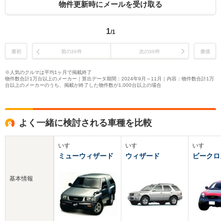
物件更新時にメールを受け取る
1
/1
最初
前の30件
次の30件
最後
※人気のクルマは平均1ヶ月で掲載終了
物件数合計1万台以上のメーカー｜算出データ期間：2024年9月～11月｜内容：物件数合計1万
台以上のメーカーのうち、掲載が終了した物件数が1,000台以上の場合
よく一緒に検討される車種を比較
いすゞ
いすゞ
いすゞ
ミューウィザード
ウィザード
ビークロ
基本情報