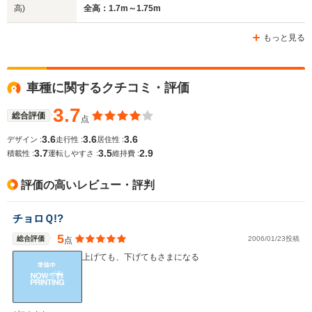
高)
全高：1.7m～1.75m
ホイールベース
ホイールベース
ホイー
-m
-m
もっと見る
車種に関するクチコミ・評価
WLTCモード
-
-
-
燃費
3.7
総合評価
点
3.6
3.6
3.6
デザイン :
走行性 :
居住性 :
3.7
3.5
2.9
積載性 :
運転しやすさ :
維持費 :
排気量
3059cc
2999～3165cc
3165cc
評価の高いレビュー・評判
駆動方式
4WD
4WD、FR
4WD
チョロＱ!?
5
総合評価
2006/01/23投稿
点
上げても、下げてもさまになる