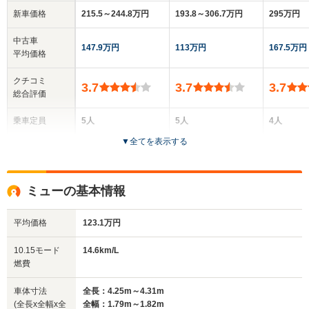
新車価格
215.5～244.8万円
193.8～306.7万円
295万円
中古車
147.9万円
113万円
167.5万円
平均価格
クチコミ
3.7
3.7
3.7
総合評価
乗車定員
5人
5人
4人
▼
全てを表示する
ドア数
5ドア
5ドア
3ドア
全高
全高
全
ミューの基本情報
1.75m
1.67m～1.74m
1.
平均価格
123.1万円
全幅
全幅
全
10.15モード
14.6km/L
サイズ
1.77m
1.79m
1.
燃費
全長
全長
(全長x全幅x全高)
4.59m
4.49m～4.64m
4.
車体寸法
全長：4.25m～4.31m
(全長x全幅x全
全幅：1.79m～1.82m