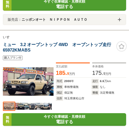
今すぐ在庫確認・見積依頼
無
電話する
料
販売店：
ニッポンオート ＮＩＰＰＯＮ ＡＵＴＯ
いすゞ
ミュー 3.2 オープントップ 4WD オープントップ走行
65972KMABS
購入プラン付
支払総額
本体価格
185.
175.
9
9
万円
万円
年式
2000
年
走行
6.6
万km
車検
車検整備無
修復
なし
保証
保証無
整備
法定整備無
住所
埼玉県東松山市
今すぐ在庫確認・見積依頼
無
電話する
料