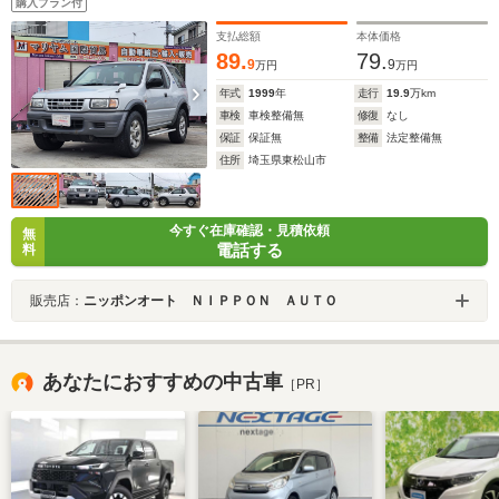
購入プラン付
支払総額
本体価格
89.
79.
9
9
万円
万円
年式
1999
年
走行
19.9
万km
車検
車検整備無
修復
なし
保証
保証無
整備
法定整備無
住所
埼玉県東松山市
今すぐ在庫確認・見積依頼
無
電話する
料
販売店：
ニッポンオート ＮＩＰＰＯＮ ＡＵＴＯ
あなたにおすすめの中古車
［PR］