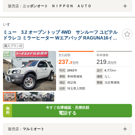
販売店：
ニッポンオート ＮＩＰＰＯＮ ＡＵＴＯ
いすゞ
ミュー 3.2 オープントップ 4WD サンルーフ ユピテル
ドラレコ ミラーヒーター Wエアバッグ RAGUNA16イン
チアルミ
購入プラン付
支払総額
本体価格
237.
219.
9
0
万円
万円
年式
2002
年
走行
6.7
万km
車検
車検整備無
修復
なし
保証
保証無
整備
法定整備無
住所
埼玉県入間郡
今すぐ在庫確認・見積依頼
無
電話する
料
販売店：
マルミオート