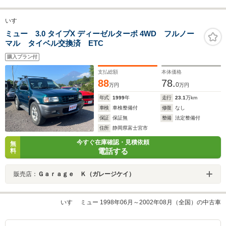
いすゞ
ミュー 3.0 タイプX ディーゼルターボ 4WD フルノー
マル タイベル交換済 ETC
購入プラン付
支払総額
本体価格
88
78.
0
万円
万円
年式
1999
年
走行
23.1
万km
車検
車検整備付
修復
なし
保証
保証無
整備
法定整備付
住所
静岡県富士宮市
今すぐ在庫確認・見積依頼
無
電話する
料
販売店：
Ｇａｒａｇｅ Ｋ（ガレージケイ）
いすゞ ミュー 1998年06月～2002年08月（全国）の中古車