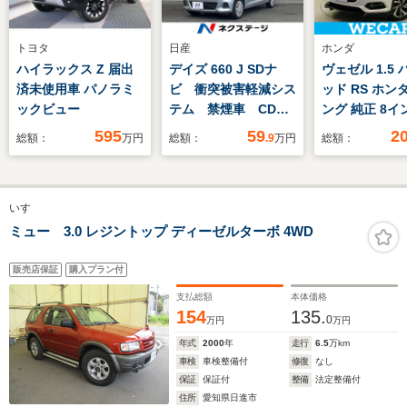
トヨタ
日産
ホンダ
ハイラックス Z 届出
デイズ 660 J SDナ
ヴェゼル 1.5
済未使用車 パノラミ
ビ 衝突被害軽減シス
ッド RS ホン
ックビュー
テム 禁煙車 CD
ング 純正 8イ
地デジ
ビ/ホンダセン
595
59
2
総額：
万円
総額：
.9
万円
総額：
シートヒーター
ト ハーフレザ
ドランプ
いすゞ
LED/Bluetoo
続/ETC/EBD付
ミュー 3.0 レジントップ ディーゼルターボ 4WD
滑り防止装置/
リングストッ
販売店保証
購入プラン付
支払総額
本体価格
154
135.
0
万円
万円
年式
2000
年
走行
6.5
万km
車検
車検整備付
修復
なし
保証
保証付
整備
法定整備付
住所
愛知県日進市