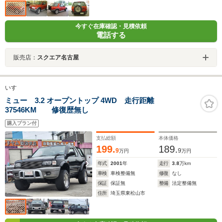
今すぐ在庫確認・見積依頼
電話する
販売店：
スクエア名古屋
いすゞ
ミュー 3.2 オープントップ 4WD 走行距離
37546KM 修復歴無し
購入プラン付
支払総額
本体価格
199.
189.
9
9
万円
万円
年式
2001
年
走行
3.8
万km
車検
車検整備無
修復
なし
保証
保証無
整備
法定整備無
住所
埼玉県東松山市