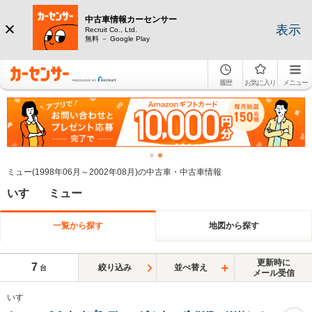
中古車情報カーセンサー
表示
Recruit Co., Ltd.
無料 － Google Play
履歴
お気に入り
メニュー
ミュー(1998年06月～2002年08月)の中古車・中古車情報
いすゞ ミュー
一覧から探す
地図から探す
更新時に
7
絞り込み
並べ替え
台
メール受信
いすゞ