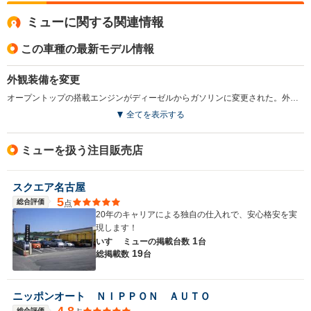
ミューに関する関連情報
この車種の最新モデル情報
外観装備を変更
オープントップの搭載エンジンがディーゼルからガソリンに変更された。外観ではバンパー形状とテールランプのデザインの変更やマルチリフレクターヘッドライトを採用。内装ではメーターを変更し、チタン調パネルを追加、シート形状を改めた。(2000.5)
全てを表示する
ミューを扱う注目販売店
スクエア名古屋
5
総合評価
点
20年のキャリアによる独自の仕入れで、安心格安を実
現します！
1
いすゞ ミューの
掲載台数
台
19
総掲載数
台
ニッポンオート ＮＩＰＰＯＮ ＡＵＴＯ
4.8
総合評価