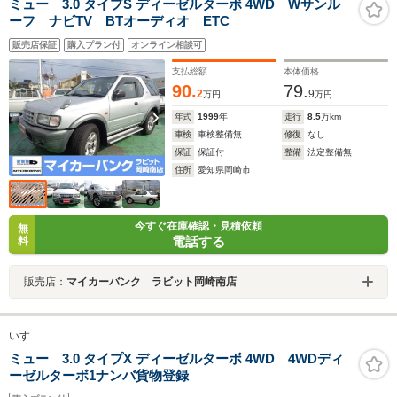
ミュー 3.0 タイプS ディーゼルターボ 4WD Wサンル
ーフ ナビTV BTオーディオ ETC
販売店保証
購入プラン付
オンライン相談可
支払総額
本体価格
90.
79.
2
9
万円
万円
年式
1999
年
走行
8.5
万km
車検
車検整備無
修復
なし
保証
保証付
整備
法定整備無
住所
愛知県岡崎市
今すぐ在庫確認・見積依頼
無
電話する
料
販売店：
マイカーバンク ラビット岡崎南店
いすゞ
ミュー 3.0 タイプX ディーゼルターボ 4WD 4WDディ
ーゼルターボ1ナンバ貨物登録