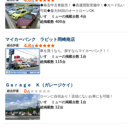
点
◆格安中古車販売！ ◆高価買取実施中！◆カード払い
可能◆最大84回のオートローンOK
4
いすゞ ミューの
掲載台数
台
400
総掲載数
台
マイカーバンク ラビット岡崎南店
4.8
総合評価
点
車を買うなら、探すならマイカーバンク！！
1
いすゞ ミューの
掲載台数
台
115
総掲載数
台
Ｇａｒａｇｅ Ｋ（ガレージケイ）
0
総合評価
点
ローンに自信あり！店頭にないお車にも可能！
1
いすゞ ミューの
掲載台数
台
12
総掲載数
台