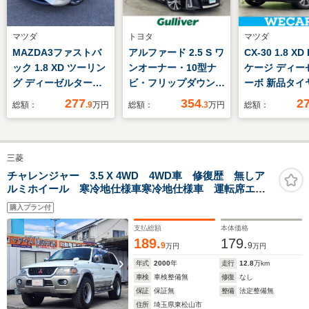
マツダ
トヨタ
マツダ
MAZDA3ファストバ
アルファード 2.5 S ワ
CX-30 1.8 X
ック 1.8 XD ツーリン
ンオーナー・10型ナ
ケージ ディー
グ ディーゼルターボ
ビ・フリップダウンモ
ーボ 新品タイ
エアバック ABS
ニター・ETC・両側パ
SDナビ/衝突安
277
354
2
総額：
.9
万円
総額：
.3
万円
総額：
マツダコネクト ナ
ワースライドドア・ト
シートヒーター
ビ フルセグTV
ヨタセーフティセン
逸脱防止支援
360°ビューモニタ
ス・クリアランスソナ
ム/シート フル
三菱
ー BOSEサウンド
ー・レーダークルーズ
電動バックドア
純正ドライブレコーダ
コントロール・前方ド
ドランプ
チャレンジャー 3.5 X 4WD 4WD車 修復歴 無しア
ルミホイール 寒冷地仕様車寒冷地仕様車 運転席エア
ー前後タイプ ETC
ライブレコーダー・
LED/ETC/EB
バッグ 助手席エアバッグ フロントフォグランプ
SiLK BLAZEフロント
横滑り防止装
購入プラン付
エアロ
支払総額
本体価格
189.
179.
9
9
万円
万円
年式
2000
年
走行
12.8
万km
車検
車検整備無
修復
なし
保証
保証無
整備
法定整備無
住所
埼玉県東松山市