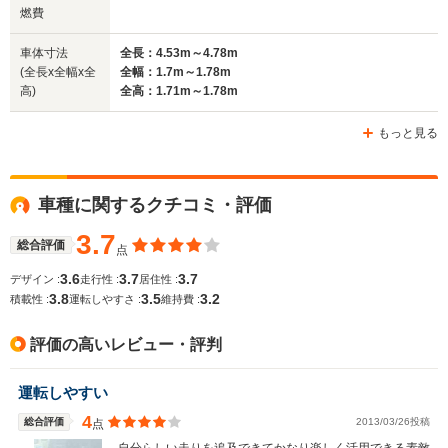
1.75m～1.78m
1.73m
1
燃費
全長
全長
(全長x全幅x全高)
4.41m～4.55m
4.63m～4.71m
4.53m
車体寸法
全長：4.53m～4.78m
(全長x全幅x全
全幅：1.7m～1.78m
高)
全高：1.71m～1.78m
ホイールベース
ホイールベース
ホイー
-m
-m
もっと見る
車種に関するクチコミ・評価
WLTCモード
-
-
-
燃費
3.7
総合評価
点
3.6
3.7
3.7
デザイン :
走行性 :
居住性 :
3.8
3.5
3.2
積載性 :
運転しやすさ :
維持費 :
排気量
1997～2378cc
1998cc
1755～19
評価の高いレビュー・評判
駆動方式
4WD、FF
4WD、FF
FF、4WD
運転しやすい
4
総合評価
2013/03/26投稿
点
自分らしい走りを追及できてかなり楽しく活用できる素敵