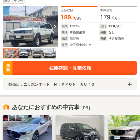
購入プラン付
アバッグ 助手席エアバッグ ナービ
支払総額
本体価格
189.
179.
9
9
万円
万円
年式
1997
年
走行
11.6
万km
車検
車検整備無
修復
なし
保証
保証無
整備
法定整備無
住所
埼玉県東松山市
無
在庫確認・見積依頼
料
販売店：
ニッポンオート ＮＩＰＰＯＮ ＡＵＴＯ
あなたにおすすめの中古車
［PR］