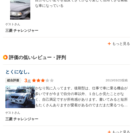
な車になっている
ゲストさん
三菱 チャレンジャー
もっと見る
評価の低いレビュー・評判
とくになし。
3
総合評価
2013/03/23投稿
点
かなり気に入ってます。後期型は、仕事で車に乗る機会が
多いですが今まで自分の車以外、１台しか見たことがな
く、自己満足ですが所有感があります。書いてみると短所
もたくさんありますが愛着があるのでまだまだ乗るつもり
です。エコな時代に反しているような車ですが大切にした
ゲストさん
いです。海外では新型が出てますが、日本でも復活してほ
三菱 チャレンジャー
しい。
もっと見る