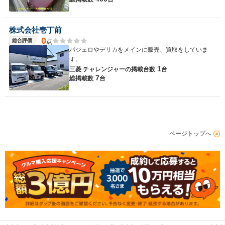
株式会社壱丁前
0
総合評価
点
パジェロやデリカをメインに販売、買取をしていま
す。
1
三菱 チャレンジャーの
掲載台数
台
7
総掲載数
台
ページトップへ