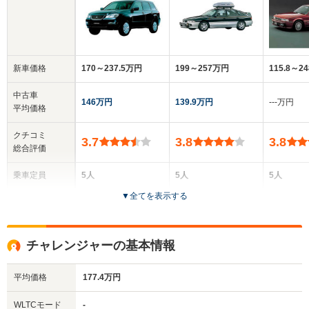
新車価格
170～237.5万円
199～257万円
115.8～2
中古車
146万円
139.9万円
‐‐‐万円
平均価格
クチコミ
3.7
3.8
3.8
総合評価
乗車定員
5人
5人
5人
▼
全てを表示する
ドア数
5ドア
5ドア
4ドア
全高
全高
全高
チャレンジャーの基本情報
1.54m～1.69m
1.44m～1.46m
1.4m
平均価格
177.4万円
全幅
全幅
全
WLTCモード
-
サイズ