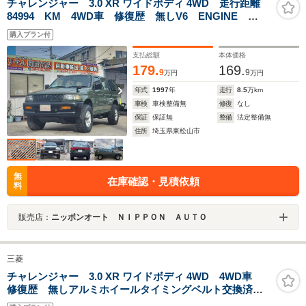
チャレンジャー 3.0 XR ワイドボディ 4WD 走行距離
84994 KM 4WD車 修復歴 無しV6 ENGINE
WIDE BODYアルミホイール 寒冷地仕様車 寒冷地仕
購入プラン付
様車 運転席エアバッグ 助手席エアバッグ
支払総額
本体価格
179.
169.
9
9
万円
万円
年式
1997
年
走行
8.5
万km
車検
車検整備無
修復
なし
保証
保証無
整備
法定整備無
住所
埼玉県東松山市
無
在庫確認・見積依頼
料
販売店：
ニッポンオート ＮＩＰＰＯＮ ＡＵＴＯ
三菱
チャレンジャー 3.0 XR ワイドボディ 4WD 4WD車
修復歴 無しアルミホイールタイミングベルト交換済み
ステッカー有 寒冷地仕様車寒冷地仕様車 運転席エ