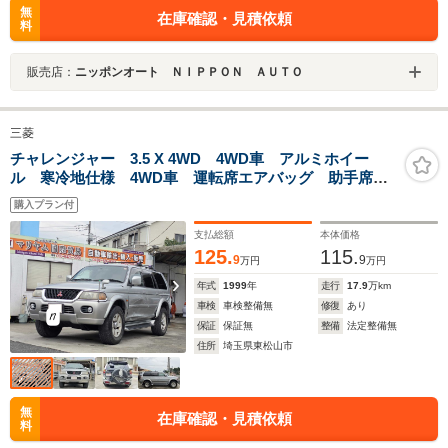
無
在庫確認・見積依頼
料
販売店：
ニッポンオート ＮＩＰＰＯＮ ＡＵＴＯ
三菱
チャレンジャー 3.5 X 4WD 4WD車 アルミホイー
ル 寒冷地仕様 4WD車 運転席エアバッグ 助手席エ
アバッグ フロントフォグランプ フルフラットリアス
購入プラン付
ポイラー排気3500CC
支払総額
本体価格
125.
115.
9
9
万円
万円
年式
1999
年
走行
17.9
万km
車検
車検整備無
修復
あり
保証
保証無
整備
法定整備無
住所
埼玉県東松山市
無
在庫確認・見積依頼
料