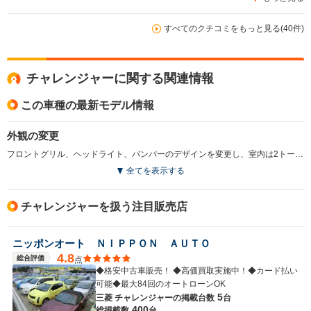
すべてのクチコミをもっと見る(40件)
チャレンジャーに関する関連情報
この車種の最新モデル情報
外観の変更
フロントグリル、ヘッドライト、バンパーのデザインを変更し、室内は2トーンカラー化。4WDシステムをスーパーセレクト式からセンターデフ付きフルタイム式に変更している。(1999.6)
全てを表示する
チャレンジャーを扱う注目販売店
ニッポンオート ＮＩＰＰＯＮ ＡＵＴＯ
4.8
総合評価
点
◆格安中古車販売！ ◆高価買取実施中！◆カード払い
可能◆最大84回のオートローンOK
5
三菱 チャレンジャーの
掲載台数
台
400
総掲載数
台