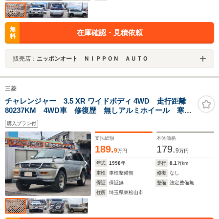
無
在庫確認・見積依頼
料
販売店：
ニッポンオート ＮＩＰＰＯＮ ＡＵＴＯ
三菱
チャレンジャー 3.5 XR ワイドボディ 4WD 走行距離
80237KM 4WD車 修復歴 無しアルミホイール 寒冷
地仕様車寒冷地仕様車 運転席エアバッグ 助手席エア
購入プラン付
バッグ ナービ
支払総額
本体価格
189.
179.
9
9
万円
万円
年式
1998
年
走行
8.1
万km
車検
車検整備無
修復
なし
保証
保証無
整備
法定整備無
住所
埼玉県東松山市