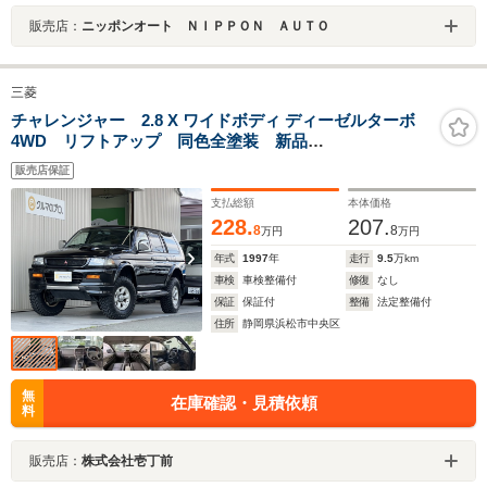
販売店：
ニッポンオート ＮＩＰＰＯＮ ＡＵＴＯ
三菱
チャレンジャー 2.8 X ワイドボディ ディーゼルターボ
4WD リフトアップ 同色全塗装 新品
OPENCOUNTRY M/Tタイヤ 本革シート シートヒータ
販売店保証
ー 純正15インチアルミホイール リアスポイラー サ
イドステップ ウッドパネル オートエアコン パワー
支払総額
本体価格
ウインド 助手席SRS
228.
207.
8
8
万円
万円
年式
1997
年
走行
9.5
万km
車検
車検整備付
修復
なし
保証
保証付
整備
法定整備付
住所
静岡県浜松市中央区
無
在庫確認・見積依頼
料
販売店：
株式会社壱丁前