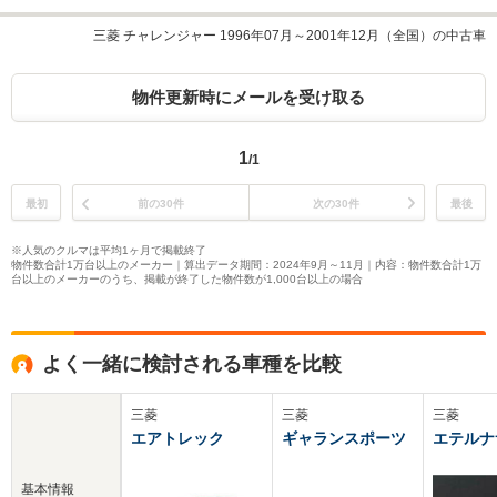
三菱 チャレンジャー 1996年07月～2001年12月（全国）の中古車
物件更新時にメールを受け取る
1
/1
最初
前の30件
次の30件
最後
※人気のクルマは平均1ヶ月で掲載終了
物件数合計1万台以上のメーカー｜算出データ期間：2024年9月～11月｜内容：物件数合計1万
台以上のメーカーのうち、掲載が終了した物件数が1,000台以上の場合
よく一緒に検討される車種を比較
三菱
三菱
三菱
エアトレック
ギャランスポーツ
エテルナ
基本情報