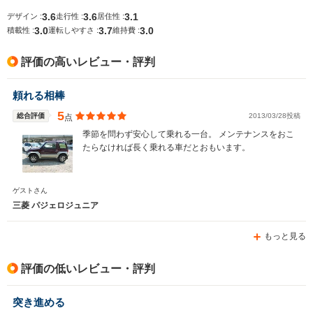
3.6
3.6
3.1
デザイン :
走行性 :
居住性 :
3.0
3.7
3.0
積載性 :
運転しやすさ :
維持費 :
排気量
657～659cc
1997～2350cc
2476～34
評価の高いレビュー・評判
駆動方式
FF、4WD
FF、4WD
4WD
頼れる相棒
5
総合評価
2013/03/28投稿
点
季節を問わず安心して乗れる一台。 メンテナンスをおこ
たらなければ長く乗れる車だとおもいます。
ゲストさん
三菱 パジェロジュニア
もっと見る
評価の低いレビュー・評判
突き進める