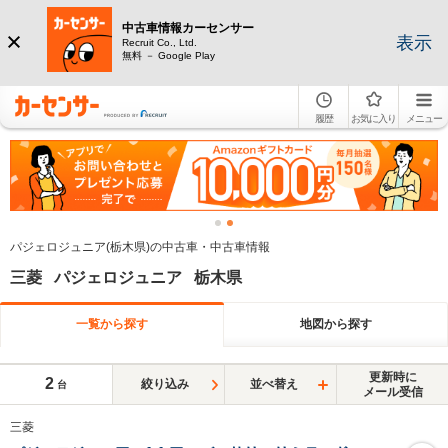
中古車情報カーセンサー
表示
Recruit Co., Ltd.
無料 － Google Play
履歴
お気に入り
メニュー
パジェロジュニア(栃木県)の中古車・中古車情報
三菱 パジェロジュニア 栃木県
一覧から探す
地図から探す
更新時に
2
絞り込み
並べ替え
台
メール受信
三菱