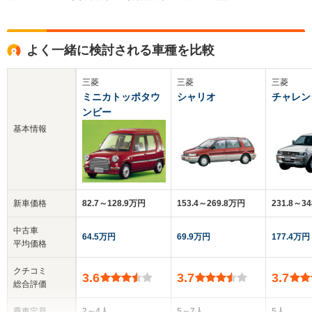
よく一緒に検討される車種を比較
三菱
三菱
三菱
ミニカトッポタウ
シャリオ
チャレン
ンビー
基本情報
新車価格
82.7～128.9万円
153.4～269.8万円
231.8～3
中古車
64.5万円
69.9万円
177.4万円
平均価格
クチコミ
3.6
3.7
3.7
総合評価
乗車定員
2～4人
5～7人
5人