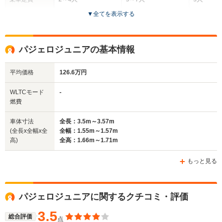
▼
全てを表示する
ドア数
3～4ドア
5ドア
5ドア
全高
全高
全高
パジェロジュニアの基本情報
1.7m～1.73m
1.58m～1.69m
1.71m
平均価格
126.6万円
全幅
全幅
全幅
WLTCモード
-
サイズ
1.4m
1.7m
1.7m
燃費
全長
全長
(全長x全幅x全高)
3.3m
4.49m～4.56m
4.53m
車体寸法
全長：3.5m～3.57m
(全長x全幅x全
全幅：1.55m～1.57m
高)
全高：1.66m～1.71m
ホイールベース
ホイールベース
ホイー
-m
-m
もっと見る
パジェロジュニアに関するクチコミ・評価
WLTCモード
-
-
-
燃費
3.5
総合評価
点