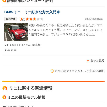
評価の低いレビュー・評判
BMWミニ ミニ好きな方の入門車
3
総合評価
2025/11/10投稿
点
可愛い外観のミニを一度は経験したく買いましたが、マニ
ュアルシフトがとても悪いフィーリング、ぎくしゃくして
２週間で手放し、プジョー２０７に買い換えました。
Ｃｈａｍｅｌｅｏｎさん
（東京都）
ミニ ミニ
もっと見る
すべてのクチコミをもっと見る(200件)
ミニに関する関連情報
ミニの最新モデル情報