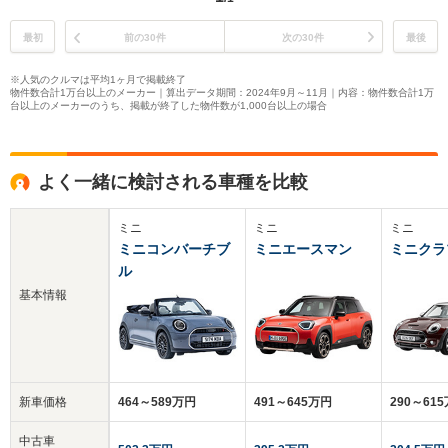
最初
前の30件
次の30件
最後
※人気のクルマは平均1ヶ月で掲載終了
物件数合計1万台以上のメーカー｜算出データ期間：2024年9月～11月｜内容：物件数合計1万
台以上のメーカーのうち、掲載が終了した物件数が1,000台以上の場合
よく一緒に検討される車種を比較
ミニ
ミニ
ミニ
ミニコンバーチブ
ミニエースマン
ミニクラ
ル
基本情報
新車価格
464～589万円
491～645万円
290～61
中古車