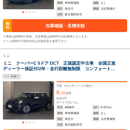
車検
車検整備無
修復
なし
14.0～14.6km/L
11.7～17.
保証
保証付
整備
法定整備付
└市街地:10.2～
└市街地:8
住所
東京都町田市
10.4km/L
14.7km/L
WLTCモード
└郊外:14.3～
-
└郊外:11.
無
在庫確認・見積依頼
燃費
料
15.1km/L
16.5km/L
└高速道路:16.4～
└高速道路:
※車検は納車時の車検、法定整備は納車時の法定整備となります。
17.2km/L
19.7km/L
リース期間中の契約内容は詳細画面を参照下さい。
排気量
1998cc
-
1498～19
ミニ
駆動方式
FF
FF
FF、4WD
ミニ クーパーC 5ドア DCT 正規認定中古車 全国正規
ディーラー保証付/2年・走行距離無制限 コンフォートア
クセス アップルカープレイ アンドロイドオート シ
360°画像付
ートヒーター ステアリングヒーター ワイヤレス充
電 ワンオーナー
月額（
60
ヵ月リースの場合）
6.
46
万円
頭金
0
円
ボーナス払いなし
年式
2026
年
走行
0.3
万km
車検
車検整備無
修復
なし
保証
保証付
整備
法定整備無
住所
東京都町田市