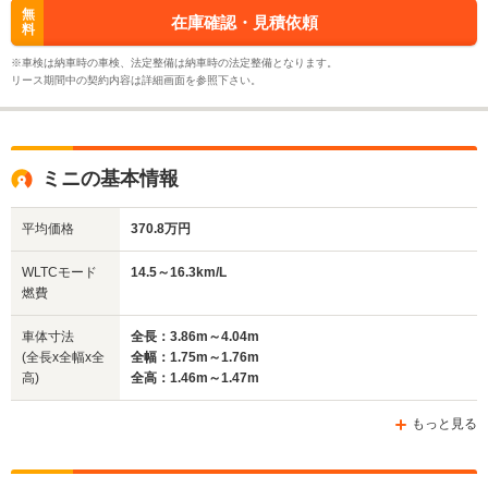
無
在庫確認・見積依頼
料
※車検は納車時の車検、法定整備は納車時の法定整備となります。
リース期間中の契約内容は詳細画面を参照下さい。
ミニの基本情報
平均価格
370.8万円
WLTCモード
14.5～16.3km/L
燃費
車体寸法
全長：3.86m～4.04m
(全長x全幅x全
全幅：1.75m～1.76m
高)
全高：1.46m～1.47m
もっと見る