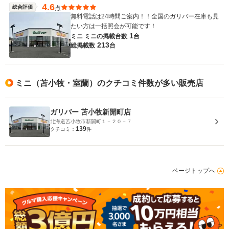
4.6
総合評価
点
無料電話は24時間ご案内！！全国のガリバー在庫も見
たい方は一括照会が可能です！
1
ミニ ミニの
掲載台数
台
213
総掲載数
台
ミニ（苫小牧・室蘭）のクチコミ件数が多い販売店
ガリバー 苫小牧新開町店
北海道苫小牧市新開町１－２０－７
139
クチコミ：
件
ページトップへ