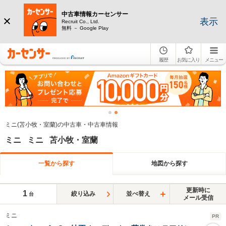
中古車情報カーセンサー
表示
Recruit Co., Ltd.
無料 － Google Play
履歴
お気に入り
メニュー
ミニ(苫小牧・室蘭)の中古車・中古車情報
ミニ ミニ 苫小牧・室蘭
一覧から探す
地図から探す
更新時に
1
絞り込み
並べ替え
台
メール受信
ミニ
PR