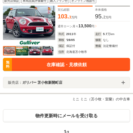
販売店保証
車両品質評価書付
購入プラン付
オンライン相談可
ンプ 社外フロアマット
支払総額
本体価格
103.
95.
3
2
万円
万円
13,500
通常ローン
月々
円
年式
2011
年
走行
5.7
万km
車検
'28/05
修復
なし
保証
保証付
整備
法定整備付
住所
北海道苫小牧市
無
在庫確認・見積依頼
料
販売店：
ガリバー 苫小牧新開町店
ミニ ミニ（苫小牧・室蘭）の中古車
物件更新時にメールを受け取る
1
/1