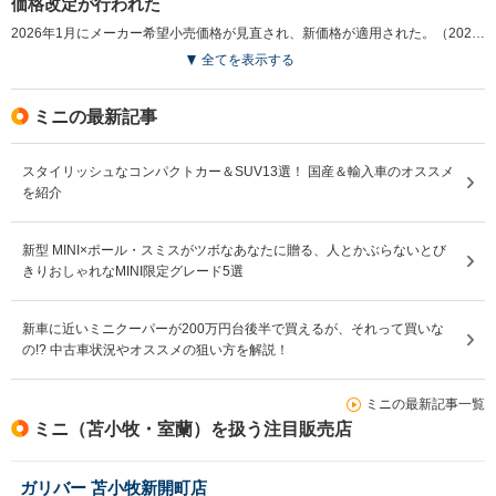
価格改定が行われた
2026年1月にメーカー希望小売価格が見直され、新価格が適用された。（2026.1）
全てを表示する
ミニの最新記事
スタイリッシュなコンパクトカー＆SUV13選！ 国産＆輸入車のオススメ
を紹介
新型 MINI×ポール・スミスがツボなあなたに贈る、人とかぶらないとび
きりおしゃれなMINI限定グレード5選
新車に近いミニクーパーが200万円台後半で買えるが、それって買いな
の!? 中古車状況やオススメの狙い方を解説！
ミニの最新記事一覧
ミニ（苫小牧・室蘭）を扱う注目販売店
ガリバー 苫小牧新開町店