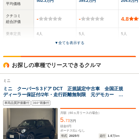
502.3万円
395.2万円
204.5万円
平均価格
クチコミ
-
-
4.8
総合評価
乗車定員
4人
5人
5人
▼
全てを表示する
ドア数
2ドア
5ドア
5ドア
全高
全高
全
お探しの車種でリースできるクルマ
1.44m
1.52m
1.
ミニ
ミニ クーパーS 3ドア DCT 正規認定中古車 全国正規
全幅
全幅
全
サイズ
ディーラー保証付/2年・走行距離無制限 元デモカー 1
1.75m
1.76m
1
全長
全長
(全長x全幅x全高)
オーナー フェイバードトリム 紺革電動シート シー
3.88m
4.08m
4.27m
車両品質評価書付
360°画像付
トヒーター ハーマンカードン アップルカープレイ
アンドロイドオート
月額（
60
ヵ月リースの場合）
5.
73
万円
ホイールベース
ホイールベース
ホイー
頭金
0
円
-m
-m
ボーナス払いなし
年式
2025
年
走行
1.0
万km