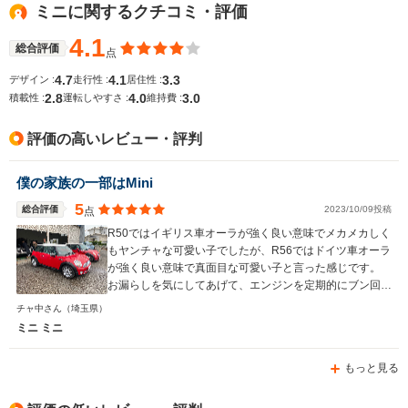
ミニに関するクチコミ・評価
4.1
総合評価
点
4.7
4.1
3.3
デザイン :
走行性 :
居住性 :
2.8
4.0
3.0
積載性 :
運転しやすさ :
維持費 :
評価の高いレビュー・評判
僕の家族の一部はMini
5
総合評価
2023/10/09投稿
点
R50ではイギリス車オーラが強く良い意味でメカメカしく
もヤンチャな可愛い子でしたが、R56ではドイツ車オーラ
が強く良い意味で真面目な可愛い子と言った感じです。
お漏らしを気にしてあげて、エンジンを定期的にブン回せ
る方ならば楽しめる良い家族になってくれると思います。
チャ中さん
（埼玉県）
ミニ ミニ
もっと見る