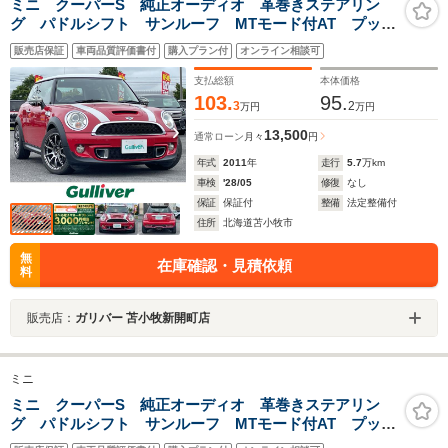
ミニ クーパーS 純正オーディオ 革巻きステアリン
グ パドルシフト サンルーフ MTモード付AT プッシ
ュスタート スマートキー HIDヘッドライト フォグラ
販売店保証
車両品質評価書付
購入プラン付
オンライン相談可
ンプ 社外フロアマット
支払総額
本体価格
103.
95.
3
2
万円
万円
13,500
通常ローン
月々
円
年式
2011
年
走行
5.7
万km
車検
'28/05
修復
なし
保証
保証付
整備
法定整備付
住所
北海道苫小牧市
無
在庫確認・見積依頼
料
販売店：
ガリバー 苫小牧新開町店
ミニ
ミニ クーパーS 純正オーディオ 革巻きステアリン
グ パドルシフト サンルーフ MTモード付AT プッシ
ュスタート スマートキー HIDヘッドライト フォグラ