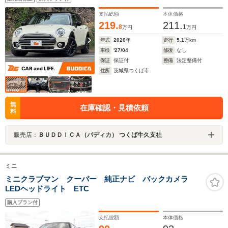
ートリフター ステリモ マット 電格ミラー USBポート
支払総額
本体価格
219.
211.
8
1
万円
万円
年式
2020
年
走行
5.1
万km
車検
'27/04
修復
なし
保証
保証付
整備
法定整備付
住所
茨城県つくば市
無
在庫確認・見積依頼
料
販売店：
ＢＵＤＤＩＣＡ（バディカ） つくば牛久支社
ミニ
ミニクラブマン クーパー 純正ナビ バックカメラ
LEDヘッドライト ETC
購入プラン付
支払総額
本体価格