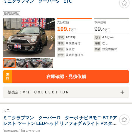
ミニクラブマン クーパーS ETC
販売店保証
支払総額
本体価格
109.
99.
7
0
万円
万円
年式
2012
年
走行
4.0
万km
車検
車検整備付
修復
なし
保証
保証付
整備
法定整備付
住所
茨城県那珂市
無
在庫確認・見積依頼
料
販売店：
Ｍ’ｓ ＣＯＬＬＥＣＴＩＯＮ
ミニ
ミニクラブマン クーパー D ターボ ナビ Bモニ BT Pア
シスト ツートン LEDヘッド リアフォグ Aライト Pスタ
スマキー Cセンサー 前後ドラレコ ETC 追従クルコン シ
販売店保証
購入プラン付