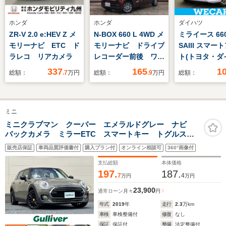
ホンダ
ホンダ
ダイハツ
ZR-V 2.0 e:HEV Z メ
N-BOX 660 L 4WD メ
ミライース 660
モリーナビ ETC ド
モリーナビ ドライブ
SAIII スマー
ラレコ リアカメラ
レコーダー前後 ワン
ト(トヨタ・ダイ
オーナー 夏冬タイ
ヘッドランプ
337
165
1
総額：
.7
万円
総額：
.9
万円
総額：
ヤ LED リアカメ
LED/EBD付A
ラ 電動スライドドア
り防止装置/ア
ングストップ/
ミニ
エアバッグ 運
アバッグ 助手
ミニクラブマン クーパー エメラルドグレー ナビ
バックカメラ ミラーETC スマートキー トグルスイ
ーウインドウ
ッチ クルコン SPORTボタン USB オートライト
販売店保証
車両品質評価書付
購入プラン付
オンライン相談可
360°画像付
オートワイパー LEDライト 17インチブラックAW バ
ックソナー
支払総額
本体価格
197.
187.
7
4
万円
万円
23,900
通常ローン
月々
円
年式
2019
年
走行
2.3
万km
車検
車検整備付
修復
なし
保証
保証付
整備
法定整備付