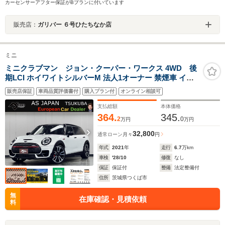
カーセンサーアフター保証がBプランに付いています
販売店：
ガリバー ６号ひたちなか店
ミニ
ミニクラブマン ジョン・クーパー・ワークス 4WD 後
期LCI ホイワイトシルバーM 法人1オーナー 禁煙車 イン
テリS ピアノブラックエクステリア MINIエキサイトメン
販売店保証
車両品質評価書付
購入プラン付
オンライン相談可
トPKG JCWスポーツシート&スポーツサス&19AW 地デ
ジ 純正ナビ Bカメラ ACC ETC2.0 R4.5.6ディーラー
支払総額
本体価格
364.
345.
2
0
万円
万円
32,800
通常ローン
月々
円
年式
2021
年
走行
6.7
万km
車検
'28/10
修復
なし
保証
保証付
整備
法定整備付
住所
茨城県つくば市
無
在庫確認・見積依頼
料