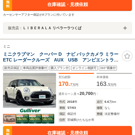
無
在庫確認・見積依頼
料
カーセンサーアフター保証がAプランに付いています
販売店：
ＬＩＢＥＲＡＬＡ リベラーラつくば
ミニ
ミニクラブマン クーパー D ナビ バックカメラ ミラー
ETC レーダークルーズ AUX USB アンビエントライ
ト LEDライト オートライト オートワイパー フォ
販売店保証
車両品質評価書付
購入プラン付
オンライン相談可
360°画像付
グライト 17インチブラックAW ペッパーホワイトツー
トンカラー
支払総額
本体価格
170.
163.
7
5
万円
万円
20,700
通常ローン
月々
円
年式
2018
年
走行
6.6
万km
車検
'27/03
修復
なし
保証
保証付
整備
法定整備付
住所
茨城県ひたちなか市
無
在庫確認・見積依頼
料