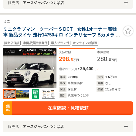
販売店：
アースジャパン つくば店
ミニ
ミニクラブマン クーパー S DCT 女性1オーナー 禁煙
車 新品タイヤ 走行14750キロ インテリセーフ Bカメラ レ
ーダークルーズ LEDオートライト MINIドライビングモー
販売店保証
車両品質評価書付
購入プラン付
オンライン相談可
ド UJテールランプ&ミラーカバー 純正ナビ BT&USB音
楽再生 スマキー2個
支払総額
本体価格
298.
280.
5
0
万円
万円
25,400
通常ローン
月々
円
年式
2019
年
走行
1.5
万km
車検
車検整備付
修復
なし
保証
保証付
整備
法定整備付
住所
茨城県つくば市
無
在庫確認・見積依頼
料
販売店：
アースジャパン つくば店