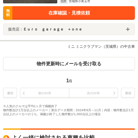
住所
茨城県小美玉市
無
在庫確認・見積依頼
料
販売店：
Ｅｕｒｏ ｇａｒａｇｅ ＋ｏｎｅ
ミニ ミニクラブマン（茨城県）の中古車
物件更新時にメールを受け取る
1
/1
最初
前の30件
次の30件
最後
※人気のクルマは平均1ヶ月で掲載終了
物件数合計1万台以上のメーカー｜算出データ期間：2024年9月～11月｜内容：物件数合計1万
台以上のメーカーのうち、掲載が終了した物件数が1,000台以上の場合
よく一緒に検討される車種を比較