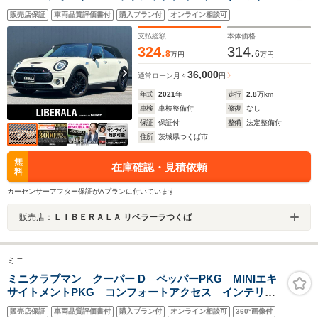
ィブクルーズコントロール ドライビングアシスト
販売店保証
車両品質評価書付
購入プラン付
オンライン相談可
PKG 純正ナビ バックカメラ ETC 純正17インチ
AW LEDヘッドライト Aライト 純正17インチAW
支払総額
本体価格
324.
314.
8
6
万円
万円
36,000
通常ローン
月々
円
年式
2021
年
走行
2.8
万km
車検
車検整備付
修復
なし
保証
保証付
整備
法定整備付
住所
茨城県つくば市
無
在庫確認・見積依頼
料
カーセンサーアフター保証がAプランに付いています
販売店：
ＬＩＢＥＲＡＬＡ リベラーラつくば
ミニ
ミニクラブマン クーパー D ペッパーPKG MINIエキ
サイトメントPKG コンフォートアクセス インテリジ
ェントセーフティ ACC 純正ナビ リアビューカメ
販売店保証
車両品質評価書付
購入プラン付
オンライン相談可
360°画像付