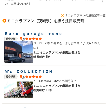
の中古車はいかが？
ミニクラブマンの最新記事一覧
ミニクラブマン（茨城県）を扱う注目販売店
Ｅｕｒｏ ｇａｒａｇｅ ＋ｏｎｅ
5
総合評価
点
ヨーロッパ社の魅力を、よりお手軽により多くの人
に！
2
ミニ ミニクラブマンの
掲載台数
台
5
総掲載数
台
Ｍ’ｓ ＣＯＬＬＥＣＴＩＯＮ
5
総合評価
点
＊ Classic＆BMWミニ専門店 ＊
1
ミニ ミニクラブマンの
掲載台数
台
19
総掲載数
台