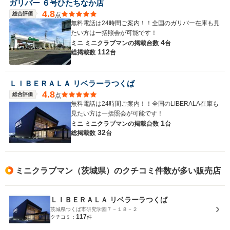
ガリバー ６号ひたちなか店
4.8
総合評価
点
無料電話は24時間ご案内！！全国のガリバー在庫も見
たい方は一括照会が可能です！
4
ミニ ミニクラブマンの
掲載台数
台
112
総掲載数
台
ＬＩＢＥＲＡＬＡ リベラーラつくば
4.8
総合評価
点
無料電話は24時間ご案内！！全国のLIBERALA在庫も
見たい方は一括照会が可能です！
1
ミニ ミニクラブマンの
掲載台数
台
32
総掲載数
台
ミニクラブマン（茨城県）のクチコミ件数が多い販売店
ＬＩＢＥＲＡＬＡ リベラーラつくば
茨城県つくば市研究学園７－１８－２
117
クチコミ：
件