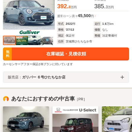
392.
385.
8
3
万円
万円
45,500
通常ローン
月々
円
年式
2022
年
走行
1.6
万km
車検
'27/12
修復
なし
保証
保証付
整備
法定整備付
住所
茨城県ひたちなか市
無
在庫確認・見積依頼
料
カーセンサーアフター保証がBプランに付いています
販売店：
ガリバー ６号ひたちなか店
あなたにおすすめの中古車
［PR］