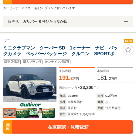
カーセンサーアフター保証がBプランに付いています
販売店：
ガリバー ６号ひたちなか店
ミニ
NEW
ミニクラブマン クーパー SD 1オーナー ナビ バッ
クカメラ ペッパーパッケージ クルコン SPORTボタ
ン USB ドラレコ コンフォートアクセス LEDライ
販売店保証
購入プラン付
オンライン相談可
ト オートライト オートワイパー LEDフォグ 17イ
ンチブラックAW
支払総額
本体価格
191.
181.
8
2
万円
万円
23,200
通常ローン
月々
円
年式
2019
年
走行
6.2
万km
車検
車検整備付
修復
なし
保証
保証付
整備
法定整備付
住所
茨城県ひたちなか市
無
在庫確認・見積依頼
料