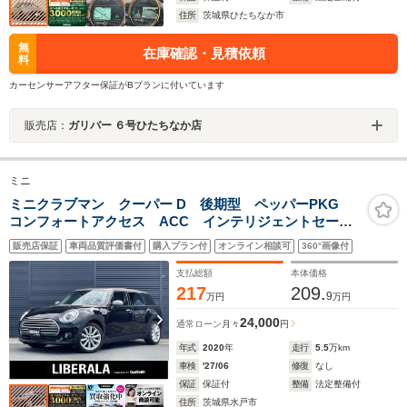
住所
茨城県ひたちなか市
無
在庫確認・見積依頼
料
カーセンサーアフター保証がBプランに付いています
販売店：
ガリバー ６号ひたちなか店
ミニ
ミニクラブマン クーパー D 後期型 ペッパーPKG
コンフォートアクセス ACC インテリジェントセーフ
ティ 純正ナビ リアビューカメラ パークディスタン
販売店保証
車両品質評価書付
購入プラン付
オンライン相談可
360°画像付
ス LEDヘッドライト オートライト ミラー型ETC
ドラレコ 純正17インチAW 禁煙車
支払総額
本体価格
217
209.
9
万円
万円
24,000
通常ローン
月々
円
年式
2020
年
走行
5.5
万km
車検
'27/06
修復
なし
保証
保証付
整備
法定整備付
住所
茨城県水戸市