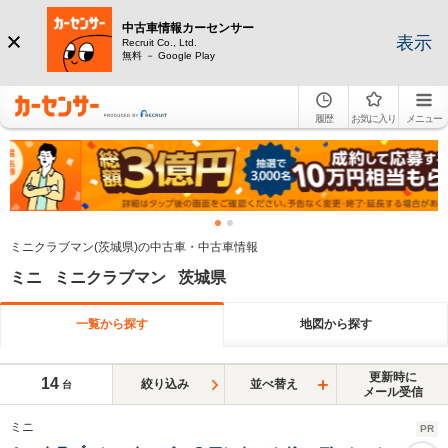
中古車情報カーセンサー
表示
Recruit Co., Ltd.
無料 － Google Play
履歴
お気に入り
メニュー
ミニクラブマン(茨城県)の中古車・中古車情報
ミニ ミニクラブマン 茨城県
一覧から探す
地図から探す
更新時に
14
絞り込み
並べ替え
台
メール受信
ミニ
PR