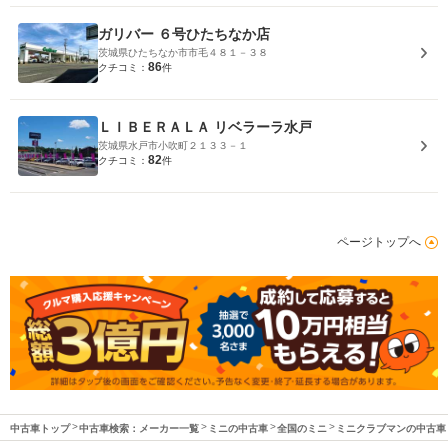
ガリバー ６号ひたちなか店
茨城県ひたちなか市市毛４８１－３８
86
クチコミ：
件
ＬＩＢＥＲＡＬＡ リベラーラ水戸
茨城県水戸市小吹町２１３３－１
82
クチコミ：
件
ページトップへ
中古車トップ
中古車検索：メーカー一覧
ミニの中古車
全国のミニ
ミニクラブマンの中古車