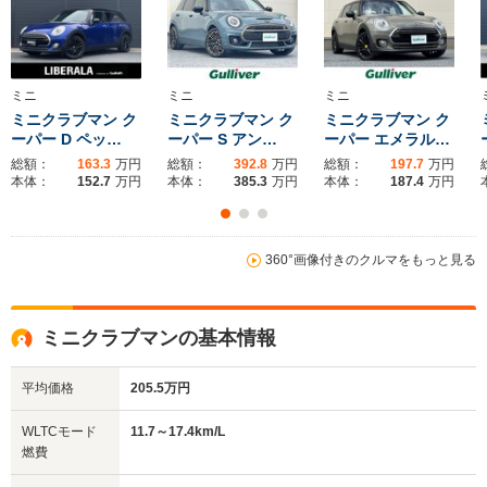
ミニ
ミニ
ミニ
ミニクラブマン ク
ミニクラブマン ク
ミニクラブマン ク
ーパー D ペッ…
ーパー S アン…
ーパー エメラル…
総額：
163.3
万円
総額：
392.8
万円
総額：
197.7
万円
本体：
152.7
万円
本体：
385.3
万円
本体：
187.4
万円
360°画像付きのクルマをもっと見る
ミニクラブマンの基本情報
平均価格
205.5万円
WLTCモード
11.7～17.4km/L
燃費