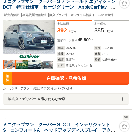
ミニクラブマン クーパー S アントールド エディション
DCT 特別仕様車 セージグリーン AppleCarPlay バ
ックカメラ ミラーETC 置く充電 MINI Yoursレザ
販売店保証
車両品質評価書付
購入プラン付
オンライン相談可
360°画像付
ー・ラウンジ セージ・グリーン シートヒーター ド
ラレコ LEDライト オートライト
支払総額
本体価格
392.
385.
8
3
万円
万円
45,500
通常ローン
月々
円
年式
2022
年
走行
1.6
万km
車検
'27/12
修復
なし
保証
保証付
整備
法定整備付
住所
茨城県ひたちなか市
無
在庫確認・見積依頼
料
カーセンサーアフター保証がBプランに付いています
販売店：
ガリバー ６号ひたちなか店
ミニ
PR
ミニクラブマン クーパー S DCT インテリジェント
S コンフォートA ヘッドアップディスプレイ アクテ