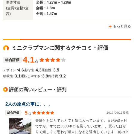
車体寸法
全長：4.27m～4.28m
(全長x全幅x全
全幅：1.8m
高)
全高：1.47m
もっと見る
ミニクラブマンに関するクチコミ・評価
4.1
総合評価
点
4.6
4.3
3.5
デザイン :
走行性 :
居住性 :
3.1
3.9
3.2
積載性 :
運転しやすさ :
維持費 :
評価の高いレビュー・評判
2人の原点の車に、、、
5
総合評価
2017/09/15投稿
点
夫婦ともにとてもとても気に入っています。まだ約3ヶ月
ですが、すでに3600キロも乗っています、、買ったばか
りで嬉しくて思わず週末になると遠出しています！前のク