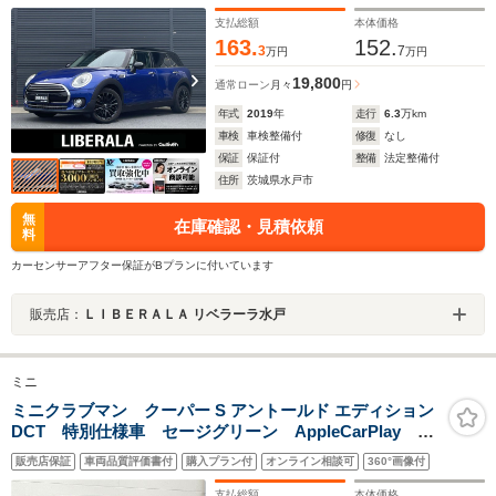
ラ PDC LEDヘッドライト LEDフォグ OP17インチ
アルミホイール ミラー型ETC 禁煙車
支払総額
本体価格
163.
152.
3
7
万円
万円
19,800
通常ローン
月々
円
年式
2019
年
走行
6.3
万km
車検
車検整備付
修復
なし
保証
保証付
整備
法定整備付
住所
茨城県水戸市
無
在庫確認・見積依頼
料
カーセンサーアフター保証がBプランに付いています
販売店：
ＬＩＢＥＲＡＬＡ リベラーラ水戸
ミニ
ミニクラブマン クーパー S アントールド エディション
DCT 特別仕様車 セージグリーン AppleCarPlay バ
ックカメラ ミラーETC 置く充電 MINI Yoursレザ
販売店保証
車両品質評価書付
購入プラン付
オンライン相談可
360°画像付
ー・ラウンジ セージ・グリーン シートヒーター ド
ラレコ LEDライト オートライト
支払総額
本体価格