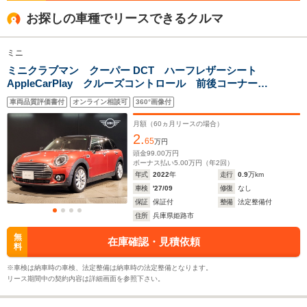
全高
全高
全高
お探しの車種でリースできるクルマ
1.6m
1.46m～1.47m
1.52m
ミニ
ミニクラブマン クーパー DCT ハーフレザーシート
全幅
全幅
全
サイズ
AppleCarPlay クルーズコントロール 前後コーナーセ
1.82m
1.75m～1.76m
1.
全長
全長
(全長x全幅x全高)
ンサー スマートキ― ワイヤレス充電器 17インチア
4.32m
3.86m～4.04m
4.12m
車両品質評価書付
オンライン相談可
360°画像付
ルミホイール シートヒーター バックカメラ デジタ
ルメーター
月額（
60
ヵ月リースの場合）
2.
65
万円
ホイールベース
ホイールベース
ホイー
頭金
99.00
万円
-m
-m
ボーナス払い
5.00
万円（年
2
回）
年式
2022
年
走行
0.9
万km
車検
'27/09
修復
なし
11.3～16.9km/L
14.5～16.3km/L
保証
保証付
整備
法定整備付
└市街地:8.5～
└市街地:10.5～
住所
兵庫県姫路市
14.5km/L
11.4km/L
WLTCモード
└郊外:11.5～
└郊外:14.8～
-
無
在庫確認・見積依頼
燃費
料
15.9km/L
17.0km/L
└高速道路:13.0～
└高速道路:17.1～
※車検は納車時の車検、法定整備は納車時の法定整備となります。
19.0km/L
19.4km/L
リース期間中の契約内容は詳細画面を参照下さい。
排気量
1498～1998cc
0～1998cc
1598～19