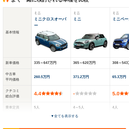
ミニ
ミニ
ミニ
ミニクロスオーバ
ミニ
ミニペー
ー
基本情報
新車価格
335～647万円
365～620万円
308～54
中古車
260.5万円
371.2万円
65.3万円
平均価格
クチコミ
4.4
-
5.0
総合評価
乗車定員
5人
4～5人
4人
▼
全てを表示する
ドア数
5ドア
3～5ドア
3ドア