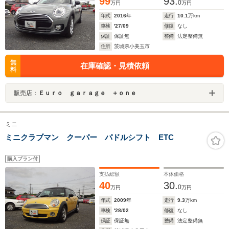
99
93.
0
万円
万円
年式
2016
年
走行
10.1
万km
車検
'27/09
修復
なし
保証
保証無
整備
法定整備無
住所
茨城県小美玉市
無
在庫確認・見積依頼
料
販売店：
Ｅｕｒｏ ｇａｒａｇｅ ＋ｏｎｅ
ミニ
ミニクラブマン クーパー パドルシフト ETC
購入プラン付
支払総額
本体価格
40
30.
0
万円
万円
年式
2009
年
走行
9.3
万km
車検
'28/02
修復
なし
保証
保証無
整備
法定整備無