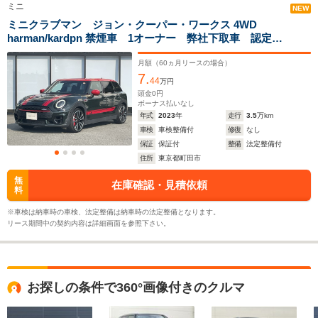
ミニ
NEW
駆動方式
FF、4WD
FF
FF、4WD
ミニクラブマン ジョン・クーパー・ワークス 4WD
harman/kardpn 禁煙車 1オーナー 弊社下取車 認定中
古車 全国正規ディーラー保証/2年・走行距離無制限
ACC バックカメラ シートヒーター HUD 前後
月額（
60
ヵ月リースの場合）
7.
PDC ETC2.0 ハーフレザーシート オットマン Pア
44
万円
シスト
頭金
0
円
ボーナス払いなし
年式
2023
年
走行
3.5
万km
車検
車検整備付
修復
なし
保証
保証付
整備
法定整備付
住所
東京都町田市
無
在庫確認・見積依頼
料
※車検は納車時の車検、法定整備は納車時の法定整備となります。
リース期間中の契約内容は詳細画面を参照下さい。
お探しの条件で360°画像付きのクルマ