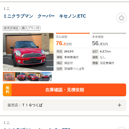
ミニ
ミニクラブマン クーパー キセノン.ETC
販売店保証
購入プラン付
支払総額
本体価格
76.
56.
6
8
万円
万円
年式
2013
年
走行
4.2
万km
車検
車検整備付
修復
なし
保証
保証付
整備
法定整備付
住所
茨城県つくば市
無
在庫確認・見積依頼
料
販売店：
ＴＩＧつくば
ミニ