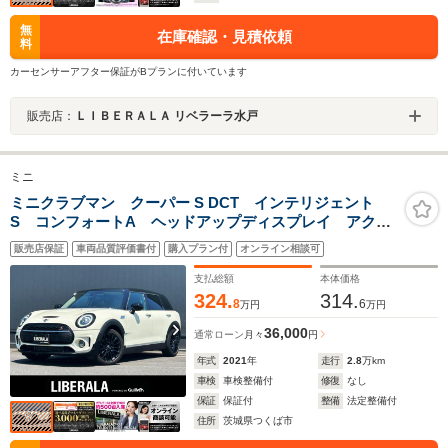
無
在庫確認・見積依頼
料
カーセンサーアフター保証がBプランに付いています
販売店：
ＬＩＢＥＲＡＬＡ リベラーラ水戸
ミニ
ミニクラブマン クーパー S DCT インテリジェント
S コンフォートA ヘッドアップディスプレイ アクテ
ィブクルーズコントロール ドライビングアシスト
販売店保証
車両品質評価書付
購入プラン付
オンライン相談可
PKG 純正ナビ バックカメラ ETC 純正17インチ
AW LEDヘッドライト Aライト 純正17インチAW
支払総額
本体価格
324.
314.
8
6
万円
万円
36,000
通常ローン
月々
円
年式
2021
年
走行
2.8
万km
車検
車検整備付
修復
なし
保証
保証付
整備
法定整備付
住所
茨城県つくば市