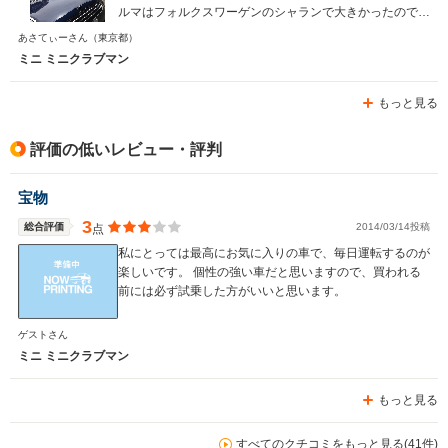
ルマはフォルクスワーゲンのシャランで大きかったので、
コンパクトになって本当に気軽に乗れて、快適に運転して
あさてぃーさん
（東京都）
います。主人とは中学生からの同級生で、結婚しました
ミニ ミニクラブマン
が、彼が18で初めて乗った車がミニクーパーでした。ク
ラシックなタイプで、マニアルで冷房もなく、それぞれの
もっと見る
席にうちわが備えつけられているミニクーパーでした。あ
れから約25年ほど経って、また乗りたくなったみたいで
した。彼はクラシックなミニが欲しそうでしたが、私がク
評価の低いレビュー・評判
ラブマンを押しました。結果、彼もクラブマンにして良か
ったと本当に思っています。
宝物
3
総合評価
2014/03/14投稿
点
私にとっては最高にお気に入りの車で、毎日運転するのが
楽しいです。 個性の強い車だと思いますので、買われる
前には必ず試乗した方がいいと思います。
ゲストさん
ミニ ミニクラブマン
もっと見る
すべてのクチコミをもっと見る(41件)