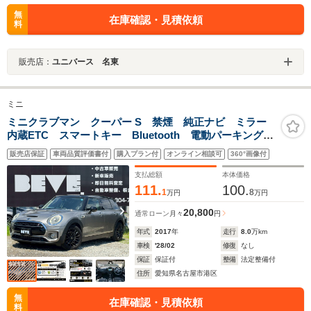
無
在庫確認・見積依頼
料
販売店：
ユニバース 名東
ミニ
ミニクラブマン クーパー S 禁煙 純正ナビ ミラー
内蔵ETC スマートキー Bluetooth 電動パーキングブ
レーキ 純正17インチアルミホイール アイドリングス
販売店保証
車両品質評価書付
購入プラン付
オンライン相談可
360°画像付
トップ オートワイパー オートエアコン
支払総額
本体価格
111.
100.
1
8
万円
万円
20,800
通常ローン
月々
円
年式
2017
年
走行
8.0
万km
車検
'28/02
修復
なし
保証
保証付
整備
法定整備付
住所
愛知県名古屋市港区
無
在庫確認・見積依頼
料