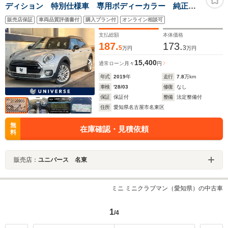
ディション 特別仕様車 専用ボディーカラー 純正ナ
ビ Bluetooth バックカメラ レーダークルーズコント
販売店保証
車両品質評価書付
購入プラン付
オンライン相談可
ロール シートヒーター LEDヘッドライト オートラ
イト ETC デュアルオートエアコン
支払総額
本体価格
187.
173.
5
3
万円
万円
15,400
通常ローン
月々
円
年式
2019
年
走行
7.8
万km
車検
'28/03
修復
なし
保証
保証付
整備
法定整備付
住所
愛知県名古屋市名東区
無
在庫確認・見積依頼
料
販売店：
ユニバース 名東
ミニ ミニクラブマン（愛知県）の中古車
1
/4