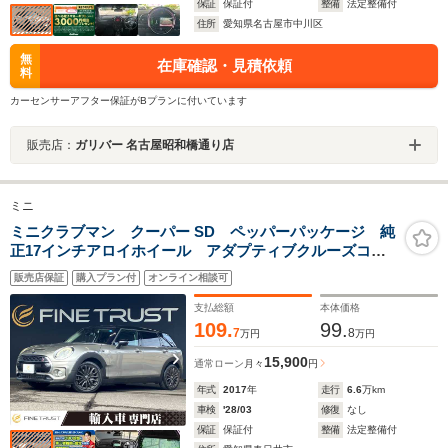
保証
保証付
整備
法定整備付
住所
愛知県名古屋市中川区
無
在庫確認・見積依頼
料
カーセンサーアフター保証がBプランに付いています
販売店：
ガリバー 名古屋昭和橋通り店
ミニ
ミニクラブマン クーパー SD ペッパーパッケージ 純
正17インチアロイホイール アダプティブクルーズコン
トロール コンフォートアクセス 6ヶ月走行距離無制限
販売店保証
購入プラン付
オンライン相談可
保証付 禁煙車 LEDヘッドライト 純正HDDナビ バ
ックカメラ Bluetooth
支払総額
本体価格
109.
99.
7
8
万円
万円
15,900
通常ローン
月々
円
年式
2017
年
走行
6.6
万km
車検
'28/03
修復
なし
保証
保証付
整備
法定整備付