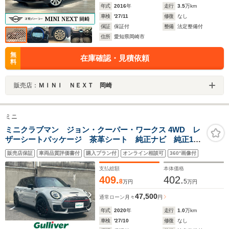
年式
2016
年
走行
3.5
万km
車検
'27/11
修復
なし
保証
保証付
整備
法定整備付
住所
愛知県岡崎市
無
在庫確認・見積依頼
料
販売店：
ＭＩＮＩ ＮＥＸＴ 岡崎
ミニ
ミニクラブマン ジョン・クーパー・ワークス 4WD レ
ザーシートパッケージ 茶革シート 純正ナビ 純正18
インチAW AppleCarPlay 前後ドライブレコーダー
販売店保証
車両品質評価書付
購入プラン付
オンライン相談可
360°画像付
ミラー一体型ETC ワイヤレスチャージング ヘッドア
ップディスプレイ パドルシフト
支払総額
本体価格
409.
402.
8
5
万円
万円
47,500
通常ローン
月々
円
年式
2020
年
走行
1.0
万km
車検
'27/10
修復
なし