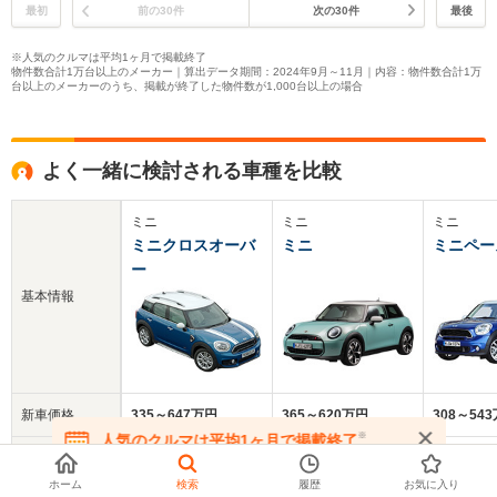
最初
前の30件
次の30件
最後
※人気のクルマは平均1ヶ月で掲載終了
物件数合計1万台以上のメーカー｜算出データ期間：2024年9月～11月｜内容：物件数合計1万
台以上のメーカーのうち、掲載が終了した物件数が1,000台以上の場合
よく一緒に検討される車種を比較
ミニ
ミニ
ミニ
ミニクロスオーバ
ミニ
ミニペー
ー
基本情報
新車価格
335～647万円
365～620万円
308～54
※
人気のクルマは平均1ヶ月で掲載終了
在庫が無くなる前にお問い合わせください
中古車
260.7万円
371万円
64.4万円
平均価格
ホーム
検索
履歴
お気に入り