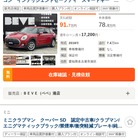
コン インテリジェントセーフティ スマートキー
LEDヘッド ETC カーテンエアバッグ 電子サイドブ
販売店保証
車両品質評価書付
購入プラン付
オンライン相談可
360°画像付
レーキ オートライト 16インチアルミ
支払総額
本体価格
91.
78.
7
8
万円
万円
17,200
通常ローン
月々
円
年式
2018
年
走行
7.4
万km
車検
車検整備付
修復
なし
保証
保証付
整備
法定整備付
住所
愛知県名古屋市港区
無
在庫確認・見積依頼
料
販売店：
ＢＥＶＥ（ベベ）港店
ミニ
ミニクラブマン クーパー SD 認定中古車/クラブマン/
エニグマティックブラック/禁煙車/衝突軽減ブレーキ/純正
ナビゲーション/純正バックカメラ/ETC/LEDヘッドライ
ディーラー保証
車両品質評価書付
購入プラン付
オンライン相談可
360°画像付
ト/フォグランプ/AUTOライト/コンフォートアクセス/オ