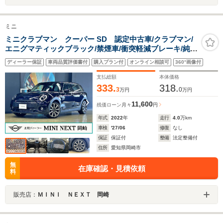
ミニ
ミニクラブマン クーパー SD 認定中古車/クラブマン/
エニグマティックブラック/禁煙車/衝突軽減ブレーキ/純正
ナビゲーション/純正バックカメラ/パドルシフト付/コンフ
ディーラー保証
車両品質評価書付
購入プラン付
オンライン相談可
360°画像付
ォートアクセス/ETC/オットマン/LEDヘッドライ
ト/AUTOライト/AUTOワイパー
支払総額
本体価格
333.
318.
3
0
万円
万円
11,600
残価ローン
月々
円
年式
2022
年
走行
4.0
万km
車検
'27/06
修復
なし
保証
保証付
整備
法定整備付
住所
愛知県岡崎市
無
在庫確認・見積依頼
料
販売店：
ＭＩＮＩ ＮＥＸＴ 岡崎