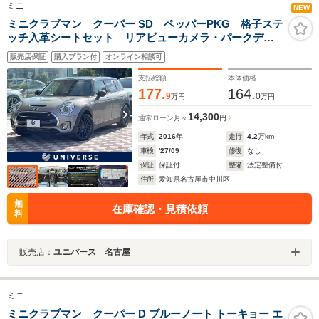
ミニ
NEW
ミニクラブマン クーパー SD ペッパーPKG 格子ステ
ッチ入革シートセット リアビューカメラ・パークディ
スタンスコントロール 純正ナビ クルーズコントロー
販売店保証
購入プラン付
オンライン相談可
ル 革シート シートヒーター パワーシート LEDヘ
ッドライト ETC 禁煙
支払総額
本体価格
177.
164.
9
0
万円
万円
14,300
通常ローン
月々
円
年式
2016
年
走行
4.2
万km
車検
'27/09
修復
なし
保証
保証付
整備
法定整備付
住所
愛知県名古屋市中川区
無
在庫確認・見積依頼
料
販売店：
ユニバース 名古屋
ミニ
ミニクラブマン クーパー D ブルーノート トーキョー エ