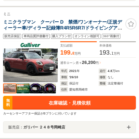
ミニ
ミニクラブマン クーパー D 禁煙/ワンオーナー/正規デ
ィーラー車/ディラー記録簿R4R5R6R7/ドライビングアシ
ストPKGプラス/パーキングアシストPKG/純正ナ
販売店保証
車両品質評価書付
購入プラン付
オンライン相談可
360°画像付
ビ/USB/FM/AM/Bluetooth/純正ドラレコ
支払総額
本体価格
199.
193.
8
1
万円
万円
26,200
通常ローン
月々
円
年式
2021
年
走行
4.8
万km
車検
'26/10
修復
なし
保証
保証付
整備
法定整備付
住所
愛知県岡崎市
無
在庫確認・見積依頼
料
カーセンサーアフター保証がBプランに付いています
販売店：
ガリバー ２４８号岡崎店