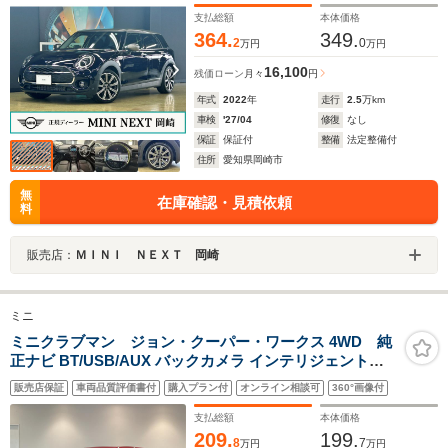
ットマン
支払総額
本体価格
364.
349.
2
0
万円
万円
16,100
残価ローン
月々
円
年式
2022
年
走行
2.5
万km
車検
'27/04
修復
なし
保証
保証付
整備
法定整備付
住所
愛知県岡崎市
無
在庫確認・見積依頼
料
販売店：
ＭＩＮＩ ＮＥＸＴ 岡崎
ミニ
ミニクラブマン ジョン・クーパー・ワークス 4WD 純
正ナビ BT/USB/AUX バックカメラ インテリジェントセ
ーフティー ACC HUD ハーフレザーシート 前席シートヒ
販売店保証
車両品質評価書付
購入プラン付
オンライン相談可
360°画像付
ーター パドルシフト 純正19インチAW 電動パーキング
LED AUTOヘッドライト コンフォートアクセス
支払総額
本体価格
209.
199.
8
7
万円
万円