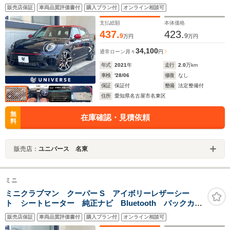
カメラ レーダークルーズコントロール 前席シートヒ
販売店保証
車両品質評価書付
購入プラン付
オンライン相談可
ーター 前席パワーシート LEDヘッドライト 衝突軽
減システム ETC車載器 コーナーセンサー
支払総額
本体価格
437.
423.
9
9
万円
万円
34,100
通常ローン
月々
円
年式
2021
年
走行
2.0
万km
車検
'28/06
修復
なし
保証
保証付
整備
法定整備付
住所
愛知県名古屋市名東区
無
在庫確認・見積依頼
料
販売店：
ユニバース 名東
ミニ
ミニクラブマン クーパー S アイボリーレザーシー
ト シートヒーター 純正ナビ Bluetooth バックカメ
ラ レーダークルーズコントロール コンフォートアク
販売店保証
車両品質評価書付
購入プラン付
オンライン相談可
セス アイドリングストップ ETC 純正17インチアル