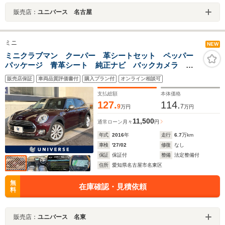
販売店：
ユニバース 名古屋
ミニ
NEW
ミニクラブマン クーパー 革シートセット ペッパー
パッケージ 青革シート 純正ナビ バックカメラ 前
席パワーシート 前席シートヒーター リアコーナーセ
販売店保証
車両品質評価書付
購入プラン付
オンライン相談可
ンサー LEDヘッドライト クルーズコントロール コ
ンフォートアクセス 禁煙
支払総額
本体価格
127.
114.
9
7
万円
万円
11,500
通常ローン
月々
円
年式
2016
年
走行
6.7
万km
車検
'27/02
修復
なし
保証
保証付
整備
法定整備付
住所
愛知県名古屋市名東区
無
在庫確認・見積依頼
料
販売店：
ユニバース 名東