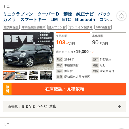
ミニ
ミニクラブマン クーパー D 禁煙 純正ナビ バック
カメラ スマートキー LIM ETC Bluetooth コンフ
ォートアクセス 電動パーキング オートエアコン ア
販売店保証
車両品質評価書付
購入プラン付
オンライン相談可
360°画像付
イドリングストップ オートライト フォグランプ ス
テアリングスイッチ
支払総額
本体価格
103.
90.
2
8
万円
万円
19,300
通常ローン
月々
円
年式
2016
年
走行
7.5
万km
車検
車検整備付
修復
なし
保証
保証付
整備
法定整備付
住所
愛知県名古屋市港区
無
在庫確認・見積依頼
料
販売店：
ＢＥＶＥ（ベベ）港店
ミニ