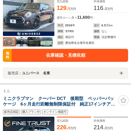
ミホイール 禁煙
支払総額
本体価格
129.
116.
5
0
万円
万円
11,600
通常ローン
月々
円
年式
2016
年
走行
6.5
万km
車検
'27/03
修復
なし
保証
保証付
整備
法定整備付
住所
愛知県名古屋市名東区
無
在庫確認・見積依頼
料
販売店：
ユニバース 名東
ミニ
ミニクラブマン クーパー DCT 後期型 ペッパーパッ
ケージ 6ヶ月走行距離無制限保証付 純正17インチアロ
イホイール LEDヘッドライト 禁煙車 純正HDDナ
販売店保証
購入プラン付
オンライン相談可
ビ アダプティブクルーズコントロール ETC バック
カメラ コンフォートアクセス
支払総額
本体価格
226.
214.
9
0
万円
万円