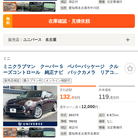
保証
保証付
整備
法定整備付
住所
愛知県名古屋市中川区
無
在庫確認・見積依頼
料
販売店：
ユニバース 名古屋
ミニ
ミニクラブマン クーパー S ペパーパッケージ クル
ーズコントロール 純正ナビ バックカメラ リアコー
ナーセンサー LEDヘッドライト ETC車載器 コンフ
販売店保証
購入プラン付
オンライン相談可
ォートアクセス デュアルオートエアコン 禁煙車
支払総額
本体価格
132.
119.
9
6
万円
万円
12,000
通常ローン
月々
円
年式
2017
年
走行
6.9
万km
車検
'26/11
修復
なし
保証
保証付
整備
法定整備付
住所
愛知県名古屋市名東区