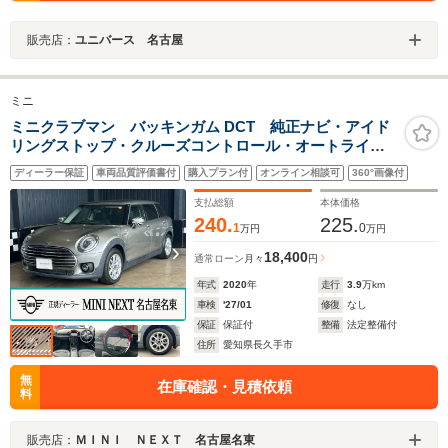
販売店：
ユニバース 名古屋
ミニ
ミニクラブマン バッキンガム DCT 純正ナビ・アイド
リングストップ・クルーズコントロール・オートライ
ト・オートレインセンサー・フォグランプ・
ディーラー保証
車両品質評価書付
購入プラン付
オンライン相談可
360°画像付
支払総額
本体価格
240.
225.
1
0
万円
万円
18,400
通常ローン
月々
円
年式
2020
年
走行
3.9
万km
車検
'27/01
修復
なし
保証
保証付
整備
法定整備付
住所
愛知県長久手市
無
在庫確認・見積依頼
料
販売店：
ＭＩＮＩ ＮＥＸＴ 名古屋名東