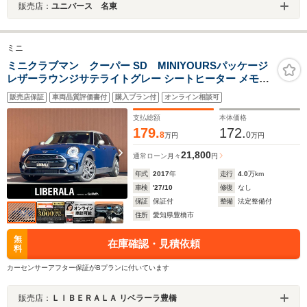
販売店：
ユニバース 名東
ミニ
ミニクラブマン クーパー SD MINIYOURSパッケージ
レザーラウンジサテライトグレー シートヒーター メモリ
ー付パワーシート 純正HDDナビ Bluetooth バックカメラ
販売店保証
車両品質評価書付
購入プラン付
オンライン相談可
インテリジェントセーフティ ACC LEDヘッドライト ド
ライブレコーダー前後 ETC
支払総額
本体価格
179.
172.
8
0
万円
万円
21,800
通常ローン
月々
円
年式
2017
年
走行
4.0
万km
車検
'27/10
修復
なし
保証
保証付
整備
法定整備付
住所
愛知県豊橋市
無
在庫確認・見積依頼
料
カーセンサーアフター保証がBプランに付いています
販売店：
ＬＩＢＥＲＡＬＡ リベラーラ豊橋