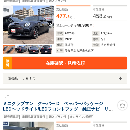
販売店保証
車両品質評価書付
購入プラン付
ダイナミカレザーJCWスポーツシート スマートフォン
インテグレーション ドライビングアシスト
支払総額
本体価格
477.
458.
5
0
万円
万円
46,900
通常ローン
月々
円
年式
2023
年
走行
1.9
万km
車検
'26/11
修復
なし
保証
保証付
整備
法定整備付
住所
愛知県名古屋市名東区
無
在庫確認・見積依頼
料
販売店：
Ｌｕｆｔ
ミニ
ミニクラブマン クーパー D ペッパーパッケージ
LEDヘッドライト/LEDフロントフォグ 純正ナビ リア
ビューカメラ クルーズコントロール Bluetooth 走行
販売店保証
車両品質評価書付
購入プラン付
オンライン相談可
モードセレクト 禁煙車 ETC内蔵ルームミラー
支払総額
本体価格