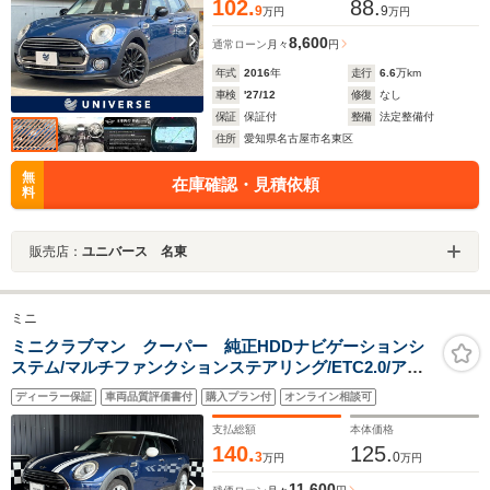
102.
88.
9
9
万円
万円
8,600
通常ローン
月々
円
年式
2016
年
走行
6.6
万km
車検
'27/12
修復
なし
保証
保証付
整備
法定整備付
住所
愛知県名古屋市名東区
無
在庫確認・見積依頼
料
販売店：
ユニバース 名東
ミニ
ミニクラブマン クーパー 純正HDDナビゲーションシ
ステム/マルチファンクションステアリング/ETC2.0/アナ
ログメーター/アクティブクルーズコントロール/純正バッ
ディーラー保証
車両品質評価書付
購入プラン付
オンライン相談可
クカメラ
支払総額
本体価格
140.
125.
3
0
万円
万円
11,600