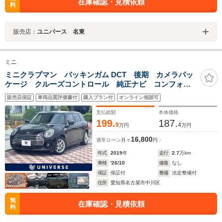
在庫確認・見積依頼
料
販売店：
ユニバース 名東
ミニ
ミニクラブマン バッキンガム DCT 後期 カメラパッ
ケージ クルーズコントロール 純正ナビ コンフォー
トアクセス インテリジェントセーフティ LEDヘッ
販売店保証
車両品質評価書付
購入プラン付
オンライン相談可
ド ユニオンジャックデザインテールランプ 純正16イ
ンチアルミ 禁煙車 ETC
支払総額
本体価格
199.
187.
9
4
万円
万円
16,800
通常ローン
月々
円
年式
2019
年
走行
2.7
万km
車検
'26/10
修復
なし
保証
保証付
整備
法定整備付
住所
愛知県名古屋市中川区
無
在庫確認・見積依頼
料