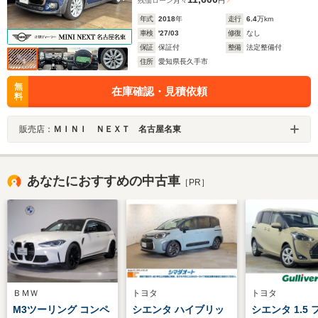
残価ローン
月々
円
年式
2018
年
走行
6.4
万km
車検
'27/03
修復
なし
保証
保証付
整備
法定整備付
住所
愛知県長久手市
無
在庫確認・見積依頼
料
販売店：
ＭＩＮＩ ＮＥＸＴ 名古屋名東
あなたにおすすめの中古車
［PR］
ＢＭＷ
トヨタ
トヨタ
M3ツーリング コンペ
シエンタ ハイブリッ
シエンタ 1.5