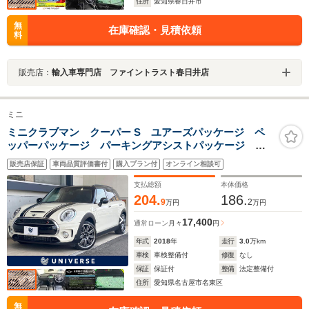
住所
愛知県春日井市
無
在庫確認・見積依頼
料
販売店：
輸入車専門店 ファイントラスト春日井店
ミニ
ミニクラブマン クーパー S ユアーズパッケージ ペ
ッパーパッケージ パーキングアシストパッケージ 黒
革シート レーダークルーズ バックカメラ 純正ナ
販売店保証
車両品質評価書付
購入プラン付
オンライン相談可
ビ 前席シートヒーター メモリー付パワーシート
LEDヘッドライト 禁煙車
支払総額
本体価格
204.
186.
9
2
万円
万円
17,400
通常ローン
月々
円
年式
2018
年
走行
3.0
万km
車検
車検整備付
修復
なし
保証
保証付
整備
法定整備付
住所
愛知県名古屋市名東区
無