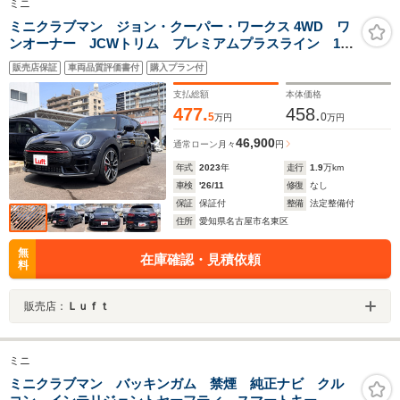
ミニ
ミニクラブマン ジョン・クーパー・ワークス 4WD ワ
ンオーナー JCWトリム プレミアムプラスライン 19
インチアロイホイール ピアノブラックエクステリア
販売店保証
車両品質評価書付
購入プラン付
ダイナミカレザーJCWスポーツシート スマートフォン
インテグレーション ドライビングアシスト
支払総額
本体価格
477.
458.
5
0
万円
万円
46,900
通常ローン
月々
円
年式
2023
年
走行
1.9
万km
車検
'26/11
修復
なし
保証
保証付
整備
法定整備付
住所
愛知県名古屋市名東区
無
在庫確認・見積依頼
料
販売店：
Ｌｕｆｔ
ミニ
ミニクラブマン バッキンガム 禁煙 純正ナビ クル