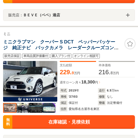
販売店：
ＢＥＶＥ（ベベ）港店
ミニ
ミニクラブマン クーパー S DCT ペッパーパッケー
ジ 純正ナビ バックカメラ レーダークルーズコント
ロール 前後コーナーセンサー LEDヘッド インテリ
販売店保証
車両品質評価書付
購入プラン付
オンライン相談可
ジェントセーフティ ETC車載器 デュアルオートエア
コン bluetooh 禁煙車
支払総額
本体価格
229.
216.
9
8
万円
万円
18,300
通常ローン
月々
円
年式
2019
年
走行
6.9
万km
車検
'27/03
修復
なし
保証
保証付
整備
法定整備付
住所
愛知県名古屋市名東区
無
在庫確認・見積依頼
料