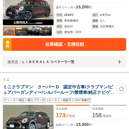
23,200
通常ローン
月々
円
年式
2018
年
走行
4.9
万km
車検
車検整備付
修復
なし
保証
保証付
整備
法定整備付
住所
愛知県一宮市
無
在庫確認・見積依頼
料
販売店：
ＬＩＢＥＲＡＬＡ リベラーラ一宮
ミニ
ミニクラブマン クーパー D 認定中古車/クラブマン/ピ
ュアバーガンディー/シルバールーフ/禁煙車/純正ナビゲー
ション/純正バックカメラ/ETC/コンフォートアクセ
ディーラー保証
購入プラン付
オンライン相談可
360°画像付
ス/LEDヘッドライト/フォグランプ/AUTOライト/AUTOワ
イパー
支払総額
本体価格
173.
158.
7
0
万円
万円
15,300
残価ローン
月々
円