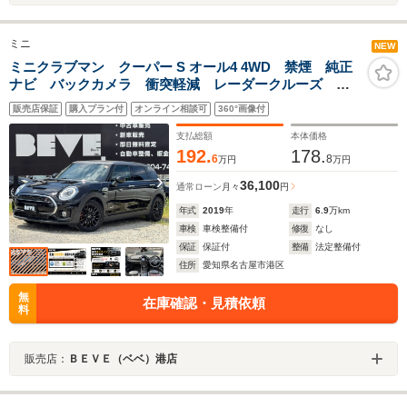
ミニ
NEW
ミニクラブマン クーパー S オール4 4WD 禁煙 純正
ナビ バックカメラ 衝突軽減 レーダークルーズ シ
ートヒーター ブラックコンビレザー ETC 電動パー
販売店保証
購入プラン付
オンライン相談可
360°画像付
キング スマートキー スマートエントリー
支払総額
本体価格
192.
178.
6
8
万円
万円
36,100
通常ローン
月々
円
年式
2019
年
走行
6.9
万km
車検
車検整備付
修復
なし
保証
保証付
整備
法定整備付
住所
愛知県名古屋市港区
無
在庫確認・見積依頼
料
販売店：
ＢＥＶＥ（ベベ）港店