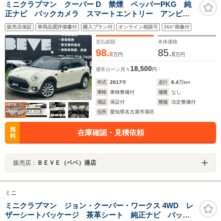
ミニクラブマン クーパー D 禁煙 ペッパーPKG 純
正ナビ バックカメラ スマートエントリー アンビエ
ントライト 電動パーキング 障害物センサー
販売店保証
車両品質評価書付
購入プラン付
オンライン相談可
360°画像付
Bluetooth ETC LED 純正17インチアルミホイール
ディーゼルターボ オートワイパー
支払総額
本体価格
98.
85.
8
8
万円
万円
18,500
通常ローン
月々
円
年式
2017
年
走行
8.4
万km
車検
車検整備付
修復
なし
保証
保証付
整備
法定整備付
住所
愛知県名古屋市港区
無
在庫確認・見積依頼
料
販売店：
ＢＥＶＥ（ベベ）港店
ミニ
ミニクラブマン ジョン・クーパー・ワークス 4WD レ
ザーシートパッケージ 茶革シート 純正ナビ バック