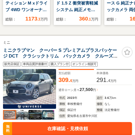
ティション M xドライ
ド 1.5 Z 衝突被害軽減
ース G 純正ナ
ブ 4WD ワンオーナ
システム 純正メモリ
ックカメラ 両
ー フロントベンチレ
ーナビ 7人乗アダプテ
ースライドドア
1173
360
1
総額：
.3
万円
総額：
.1
万円
総額：
ーションシート Mカ
ィブクルーズコントロ
軽減ブレーキ 
ーボンファイバートリ
ール LEDヘッドライ
アシスト オー
ム シートヒーター
ト クリアランスソナ
ビーム オート
ミニ
アコースティックガラ
ー Bカメラ シートヒ
LEDヘッドラ
ス ハーマンカードン
ーター レーンアシス
マートキー プ
ミニクラブマン クーパー S プレミアムプラスパッケー
ジ DCT クラシックトリム バックカメラ クルーズコ
スピーカー 電動リア
ト 両側電動スライド
スタート ドラ
ントロール 衝突軽減装置 シートヒーター
ゲート ヘッドアップ
ドア ETC2.0 フルセ
コーダー ETC
販売店保証
車両品質評価書付
購入プラン付
オンライン相談可
AppleCarPlay Bluetooth接続 純正18インチAW LED
ディスプレイ シート
グTV AW
ヘッドランプ コンフォートアクセス
支払総額
本体価格
ヒーター
309.
291.
6
4
万円
万円
27,500
通常ローン
月々
円
年式
2023
年
走行
3.6
万km
車検
車検整備付
修復
なし
保証
保証付
整備
法定整備付
住所
愛知県名古屋市中川区
無
在庫確認・見積依頼
料