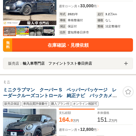
33,000
通常ローン
月々
円
年式
2021
年
走行
3.2
万km
車検
車検整備付
修復
なし
保証
保証付
整備
法定整備付
住所
愛知県春日井市
無
在庫確認・見積依頼
料
販売店：
輸入車専門店 ファイントラスト春日井店
ミニ
ミニクラブマン クーパー S ペッパーパッケージ レ
ーダークルーズコントロール 純正ナビ バックカメ
ラ リアコーナーセンサー ドライビングモード LED
販売店保証
車両品質評価書付
購入プラン付
オンライン相談可
ヘッドライト ETC車載器 コンフォートアクセス デ
ュアルオートエアコン 禁煙
支払総額
本体価格
164.
151.
9
2
万円
万円
12,800
通常ローン
月々
円