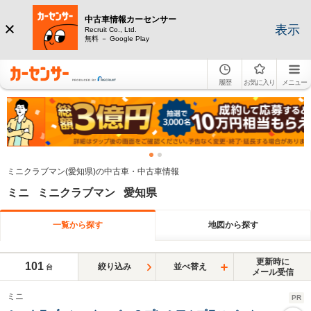
中古車情報カーセンサー
表示
Recruit Co., Ltd.
無料 － Google Play
履歴
お気に入り
メニュー
ミニクラブマン(愛知県)の中古車・中古車情報
ミニ ミニクラブマン 愛知県
一覧から探す
地図から探す
更新時に
101
絞り込み
並べ替え
台
メール受信
ミニ
PR