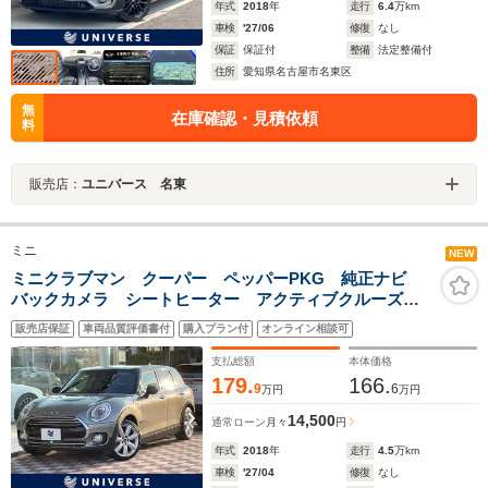
年式
2018
年
走行
6.4
万km
車検
'27/06
修復
なし
保証
保証付
整備
法定整備付
住所
愛知県名古屋市名東区
無
在庫確認・見積依頼
料
販売店：
ユニバース 名東
ミニ
NEW
ミニクラブマン クーパー ペッパーPKG 純正ナビ
バックカメラ シートヒーター アクティブクルーズ
LEDヘッドランプ Bluetooth接続 18インチAW コン
販売店保証
車両品質評価書付
購入プラン付
オンライン相談可
フォートアクセス ETC車載器 オートエアコン 禁煙
車
支払総額
本体価格
179.
166.
9
6
万円
万円
14,500
通常ローン
月々
円
年式
2018
年
走行
4.5
万km
車検
'27/04
修復
なし