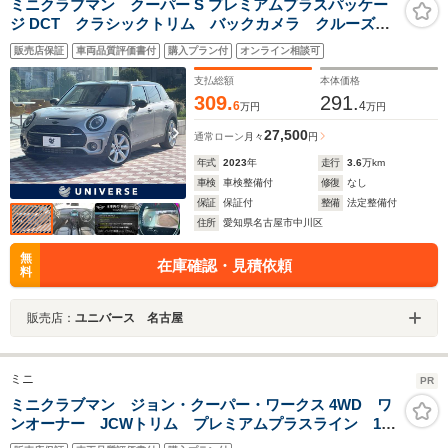
ミニクラブマン クーパー S プレミアムプラスパッケー
ジ DCT クラシックトリム バックカメラ クルーズコ
ントロール 衝突軽減装置 シートヒーター
販売店保証
車両品質評価書付
購入プラン付
オンライン相談可
AppleCarPlay Bluetooth接続 純正18インチAW LED
ヘッドランプ コンフォートアクセス
支払総額
本体価格
309.
291.
6
4
万円
万円
27,500
通常ローン
月々
円
年式
2023
年
走行
3.6
万km
車検
車検整備付
修復
なし
保証
保証付
整備
法定整備付
住所
愛知県名古屋市中川区
無
在庫確認・見積依頼
料
販売店：
ユニバース 名古屋
ミニ
PR
ミニクラブマン ジョン・クーパー・ワークス 4WD ワ
ンオーナー JCWトリム プレミアムプラスライン 19
インチアロイホイール ピアノブラックエクステリア