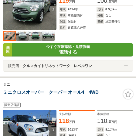
119
100.
0
万円
万円
年式
2014
年
走行
8.9
万km
車検
車検整備付
修復
なし
保証
保証付
整備
法定整備付
住所
青森県八戸市
今すぐ在庫確認・見積依頼
無
電話する
料
販売店：
クルマカイトリネットワーク レベルワン
ミニ
ミニクロスオーバー クーパー オール4 4WD
販売店保証
支払総額
本体価格
118
110.
0
万円
万円
年式
2013
年
走行
8.1
万km
車検
'26/11
修復
なし