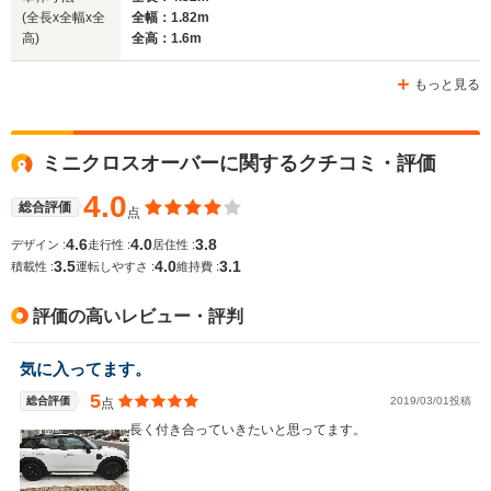
(全長x全幅x全
全幅：1.82m
高)
全高：1.6m
もっと見る
ミニクロスオーバーに関するクチコミ・評価
4.0
総合評価
点
4.6
4.0
3.8
デザイン :
走行性 :
居住性 :
3.5
4.0
3.1
積載性 :
運転しやすさ :
維持費 :
評価の高いレビュー・評判
気に入ってます。
5
総合評価
2019/03/01投稿
点
長く付き合っていきたいと思ってます。