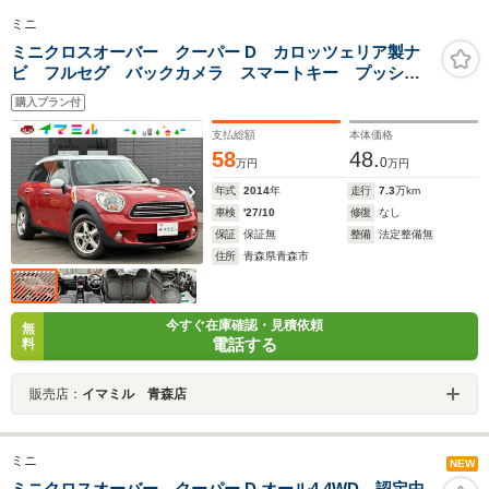
ミニ
ミニクロスオーバー クーパー D カロッツェリア製ナ
ビ フルセグ バックカメラ スマートキー プッシュ
スタート ETC 横滑り防止装置
購入プラン付
支払総額
本体価格
58
48.
0
万円
万円
年式
2014
年
走行
7.3
万km
車検
'27/10
修復
なし
保証
保証無
整備
法定整備無
住所
青森県青森市
今すぐ在庫確認・見積依頼
無
電話する
料
販売店：
イマミル 青森店
ミニ
NEW
ミニクロスオーバー クーパー D オール4 4WD 認定中