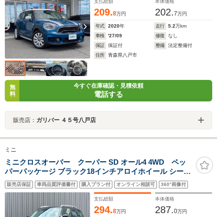
支払総額
本体価格
209.
202.
8
7
万円
万円
年式
2020
年
走行
5.2
万km
車検
'27/09
修復
なし
保証
保証付
整備
法定整備付
住所
青森県八戸市
今すぐ在庫確認・見積依頼
無
電話する
料
販売店：
ガリバー ４５号八戸店
ミニ
ミニクロスオーバー クーパー SD オール4 4WD ペッ
パーパッケージ ブラック18インチアロイホイール シート
ヒーター インテリジェントセーフティ アダプティブクル
販売店保証
車両品質評価書付
購入プラン付
オンライン相談可
360°画像付
ーズコントロール 純正ナビ バックカメラ ETC ドライブ
レコーダー パワーバックドア
支払総額
本体価格
294.
287.
8
0
万円
万円