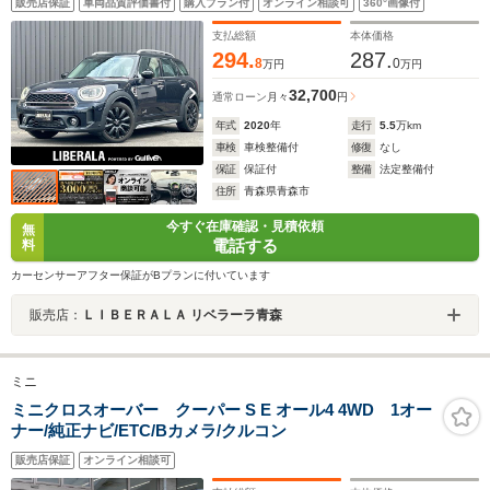
販売店保証
車両品質評価書付
購入プラン付
オンライン相談可
360°画像付
ーズコントロール 純正ナビ バックカメラ ETC ドライブ
レコーダー パワーバックドア
支払総額
本体価格
294.
287.
8
0
万円
万円
32,700
通常ローン
月々
円
年式
2020
年
走行
5.5
万km
車検
車検整備付
修復
なし
保証
保証付
整備
法定整備付
住所
青森県青森市
今すぐ在庫確認・見積依頼
無
電話する
料
カーセンサーアフター保証がBプランに付いています
販売店：
ＬＩＢＥＲＡＬＡ リベラーラ青森
ミニ
ミニクロスオーバー クーパー S E オール4 4WD 1オー
ナー/純正ナビ/ETC/Bカメラ/クルコン
販売店保証
オンライン相談可