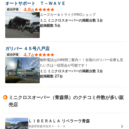
オートサポート Ｔ－ＷＡＶＥ
4.8
総合評価
点
ユーズカー＆トライクPROショップ
1
ミニ ミニクロスオーバーの
掲載台数
台
5
総掲載数
台
ガリバー ４５号八戸店
4.7
総合評価
点
無料電話は24時間ご案内！！全国のガリバー在庫も見
たい方は一括照会が可能です！
1
ミニ ミニクロスオーバーの
掲載台数
台
27
総掲載数
台
ミニクロスオーバー（青森県）のクチコミ件数が多い販
売店
ＬＩＢＥＲＡＬＡ リベラーラ青森
青森県青森市桂木４－５－６