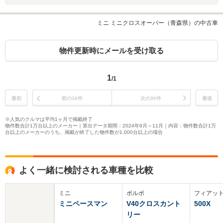
ミニ ミニクロスオーバー（青森県）の中古車
物件更新時にメールを受け取る
1
/1
最初
前の30件
次の30件
最後
※人気のクルマは平均1ヶ月で掲載終了
物件数合計1万台以上のメーカー｜算出データ期間：2024年9月～11月｜内容：物件数合計1万
台以上のメーカーのうち、掲載が終了した物件数が1,000台以上の場合
よく一緒に検討される車種を比較
ミニ
ボルボ
フィアッ
ミニペースマン
V40クロスカント
500X
リー