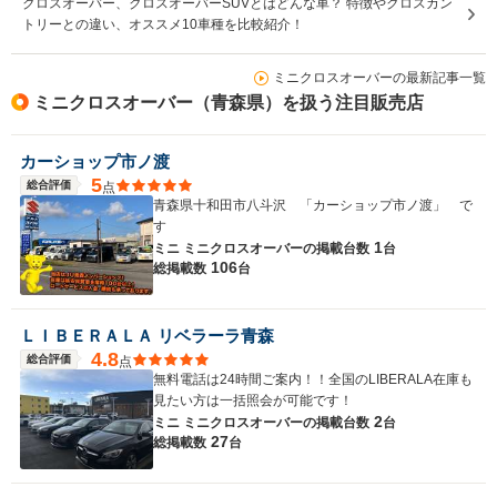
クロスオーバー、クロスオーバーSUVとはどんな車？ 特徴やクロスカン
トリーとの違い、オススメ10車種を比較紹介！
ミニクロスオーバーの最新記事一覧
ミニクロスオーバー（青森県）を扱う注目販売店
カーショップ市ノ渡
5
総合評価
点
青森県十和田市八斗沢 「カーショップ市ノ渡」 で
す
1
ミニ ミニクロスオーバーの
掲載台数
台
106
総掲載数
台
ＬＩＢＥＲＡＬＡ リベラーラ青森
4.8
総合評価
点
無料電話は24時間ご案内！！全国のLIBERALA在庫も
見たい方は一括照会が可能です！
2
ミニ ミニクロスオーバーの
掲載台数
台
27
総掲載数
台