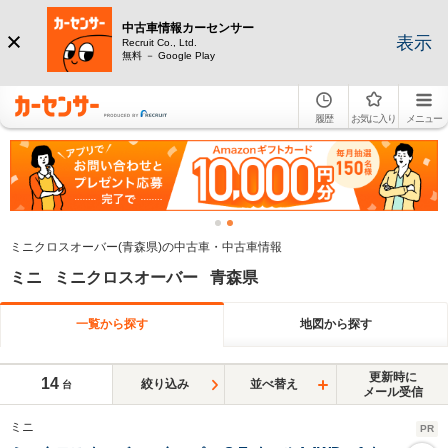
中古車情報カーセンサー
表示
Recruit Co., Ltd.
無料 － Google Play
履歴
お気に入り
メニュー
ミニクロスオーバー(青森県)の中古車・中古車情報
ミニ ミニクロスオーバー 青森県
一覧から探す
地図から探す
更新時に
14
絞り込み
並べ替え
台
メール受信
ミニ
PR