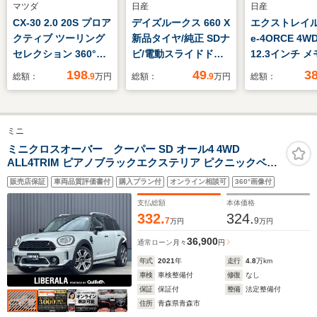
マツダ
日産
日産
CX-30 2.0 20S プロア
デイズルークス 660 X
エクストレイル 
クティブ ツーリング
新品タイヤ/純正 SDナ
e-4ORCE 4W
セレクション 360°ビ
ビ/電動スライドドア/
12.3インチ 
ュー・モニター アク
アラウンドビューモニ
ナビ/インテリ
198
49
3
総額：
.9
万円
総額：
.9
万円
総額：
ティブ・ドライビン
ター/Bluetooth接
トルームミラー
グ・ディスプレイ パ
続/ETC/ABS/アイドリ
ージェンシー
ワーバックドア 純正
ングストップ/DVD/エ
キ/シートヒー
ミニ
SDナビ 地デジTV
ンジンスタートボタ
席/アラウンド
DVD CD Bluetooth
ン/キーレスエントリ
モニター/車線
ミニクロスオーバー クーパー SD オール4 4WD
ALL4TRIM ピアノブラックエクステリア ピクニックベン
ドライブレコーダー
ー/オートエアコン
止支援システム
チ 純正19インチホイール ALL4エクステリア モルトブラ
運転席パワーシート
パイロット
販売店保証
車両品質評価書付
購入プラン付
オンライン相談可
360°画像付
ウンレザーシート シートヒーター MINIドライビングモー
ETC LEDヘッドライ
ド ミラーETC ドライブレコーダー
支払総額
本体価格
ト コーナーセンサー
332.
324.
7
9
万円
万円
36,900
通常ローン
月々
円
年式
2021
年
走行
4.8
万km
車検
車検整備付
修復
なし
保証
保証付
整備
法定整備付
住所
青森県青森市