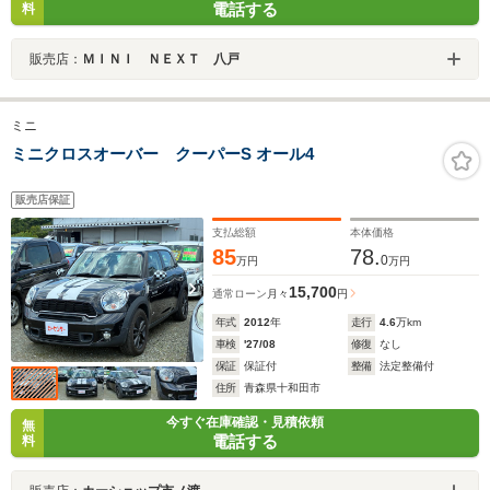
電話する
料
販売店：
ＭＩＮＩ ＮＥＸＴ 八戸
ミニ
ミニクロスオーバー クーパーS オール4
販売店保証
支払総額
本体価格
85
78.
0
万円
万円
15,700
通常ローン
月々
円
年式
2012
年
走行
4.6
万km
車検
'27/08
修復
なし
保証
保証付
整備
法定整備付
住所
青森県十和田市
今すぐ在庫確認・見積依頼
無
電話する
料