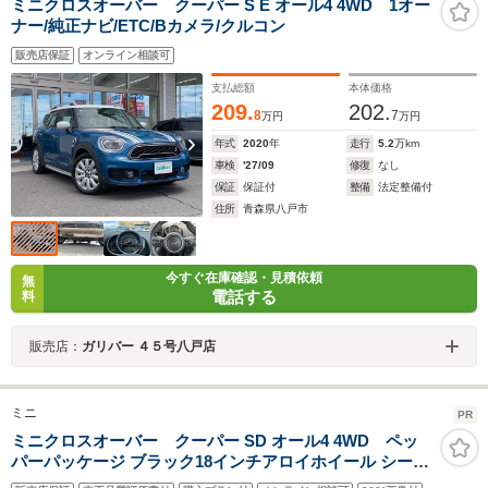
ミニクロスオーバー クーパー S E オール4 4WD 1オー
ナー/純正ナビ/ETC/Bカメラ/クルコン
販売店保証
オンライン相談可
支払総額
本体価格
209.
202.
8
7
万円
万円
年式
2020
年
走行
5.2
万km
車検
'27/09
修復
なし
保証
保証付
整備
法定整備付
住所
青森県八戸市
今すぐ在庫確認・見積依頼
無
電話する
料
販売店：
ガリバー ４５号八戸店
ミニ
PR
ミニクロスオーバー クーパー SD オール4 4WD ペッ
パーパッケージ ブラック18インチアロイホイール シート
ヒーター インテリジェントセーフティ アダプティブクル