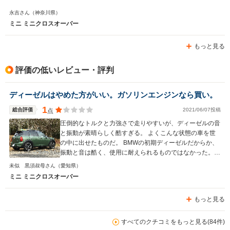
永吉さん
（神奈川県）
ミニ ミニクロスオーバー
もっと見る
評価の低いレビュー・評判
ディーゼルはやめた方がいい。ガソリンエンジンなら買い。
1
総合評価
2021/06/07投稿
点
圧倒的なトルクと力強さで走りやすいが、ディーゼルの音
と振動が素晴らしく酷すぎる。 よくこんな状態の車を世
の中に出せたものだ。 BMWの初期ディーゼルだからか、
振動と音は酷く、使用に耐えられるものではなかった。
デザインと色味は大好きだったが、運転することが苦痛で
未似 黒須叔母さん
（愛知県）
残念ながら一年で売却した。
ミニ ミニクロスオーバー
もっと見る
すべてのクチコミをもっと見る(84件)