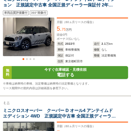
全幅
全幅
全
サイズ
ョン 正規認定中古車 全国正規ディーラー保証付 2年走
1.79m
1.8m
1
全長
全長
(全長x全幅x全高)
行距離無制限 1オーナー 緑革シート 電動トランク ア
4.12m～4.14m
4.37m
4.25
車両品質評価書付
360°画像付
ップルカープレイ 前後ドラレコ パーキングアシス
ト ACC 禁煙 コンフォートアクセス
月額（
60
ヵ月リースの場合）
5.
75
万円
ホイールベース
ホイールベース
ホイー
頭金
0
円
-m
-m
ボーナス払いなし
年式
2022
年
走行
2.1
万km
車検
車検整備無
修復
なし
13.4～13.
保証
保証付
整備
法定整備無
└市街地:1
住所
東京都町田市
10.4km/L
WLTCモード
今すぐ在庫確認・見積依頼
-
-
└郊外:13.
無
燃費
電話する
料
13.9km/L
└高速道路:
※車検は納車時の車検、法定整備は納車時の法定整備となります。
15.4km/L
リース期間中の契約内容は詳細画面を参照下さい。
排気量
1598～1995cc
1497～1983cc
1331～13
ミニ
駆動方式
FF、4WD
4WD、FF
FF、4WD
ミニクロスオーバー クーパー D オール4 アンテイムド
エディション 4WD 正規認定中古車 全国正規ディーラー
保証付/2年・走行距離無制限 18AW シートヒーター ワ
イヤレスチャージャー 緑革スポーツシート 純正前後ド
月額（
60
ヵ月リースの場合）