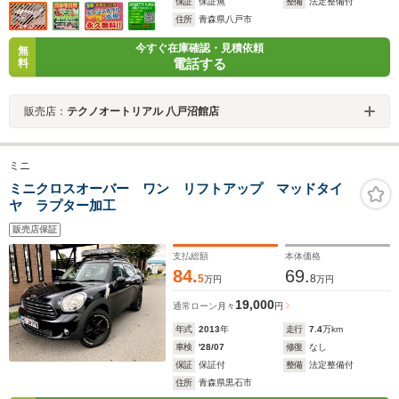
保証
保証無
整備
法定整備付
住所
青森県八戸市
今すぐ在庫確認・見積依頼
無
電話する
料
販売店：
テクノオートリアル 八戸沼館店
ミニ
ミニクロスオーバー ワン リフトアップ マッドタイ
ヤ ラプター加工
販売店保証
支払総額
本体価格
84.
69.
5
8
万円
万円
19,000
通常ローン
月々
円
年式
2013
年
走行
7.4
万km
車検
'28/07
修復
なし
保証
保証付
整備
法定整備付
住所
青森県黒石市