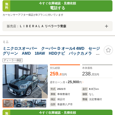
今すぐ在庫確認・見積依頼
無
電話する
料
カーセンサーアフター保証がBプランに付いています
販売店：
ＬＩＢＥＲＡＬＡ リベラーラ青森
ミニ
ミニクロスオーバー クーパー D オール4 4WD セージ
グリーン AMD 18AW HDDナビ バックカメラ 前
後障害物センサー シートヒーター テールゲートオペ
ディーラー保証
レーション ACC コンフォートアクセス ALL4 禁
煙 ワンオーナー (セージグリーン)
支払総額
本体価格
259.
238.
9
0
万円
万円
25,900
通常ローン
月々
円
年式
2021
年
走行
8.0
万km
車検
車検整備付
修復
なし
保証
保証付
整備
法定整備付
住所
青森県八戸市
今すぐ在庫確認・見積依頼
無