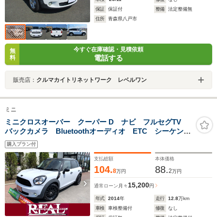
保証
保証付
整備
法定整備無
住所
青森県八戸市
今すぐ在庫確認・見積依頼
無
電話する
料
販売店：
クルマカイトリネットワーク レベルワン
ミニ
ミニクロスオーバー クーパー D ナビ フルセグTV
バックカメラ Bluetoothオーディオ ETC シーケンシ
ャルサイドマーカー ドラレコ シートカバー ルーフ
購入プラン付
レール レインセンサー デフロスター HIDライト
LEDフォグ
支払総額
本体価格
104.
88.
8
2
万円
万円
15,200
通常ローン
月々
円
年式
2014
年
走行
12.8
万km
車検
車検整備付
修復
なし