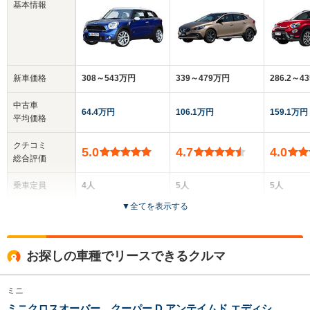
基本情報
新車価格
308～543万円
339～479万円
286.2～4
中古車
64.4万円
106.1万円
159.1万円
平均価格
クチコミ
5.0
4.7
4.0
総合評価
乗車定員
4人
5人
5人
▼
全てを表示する
ドア数
3ドア
5ドア
5ドア
全高
全高
全高
お探しの車種でリースできるクルマ
1.52m～1.53m
1.47m
1.61m
ミニ
ミニクロスオーバー クーパー D アンテイムド エディシ