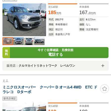
支払総額
本体価格
185
167.
0
万円
万円
年式
2017
年
走行
8.1
万km
車検
車検整備付
修復
なし
保証
保証付
整備
法定整備付
住所
青森県八戸市
今すぐ在庫確認・見積依頼
無
電話する
料
販売店：
クルマカイトリネットワーク レベルワン
ミニ
ミニクロスオーバー クーパー D オール4 4WD ETC ド
ラレコ Dターボ
販売店保証
支払総額
本体価格