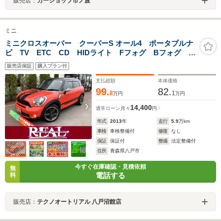
販売店：
カーショップ市ノ渡
ミニ
ミニクロスオーバー クーパーS オール4 ポータブルナ
ビ TV ETC CD HIDライト Fフォグ Bフォグ パ
ドルシフト ワイパーデアイサー レインセンサー 電
販売店保証
購入プラン付
動格納ミラー オートライト 横滑り防止 純正18イン
チアルミ
支払総額
本体価格
99.
82.
8
1
万円
万円
14,400
通常ローン
月々
円
年式
2013
年
走行
5.9
万km
車検
車検整備付
修復
なし
保証
保証付
整備
法定整備付
住所
青森県八戸市
今すぐ在庫確認・見積依頼
無
電話する
料
販売店：
テクノオートリアル 八戸沼館店