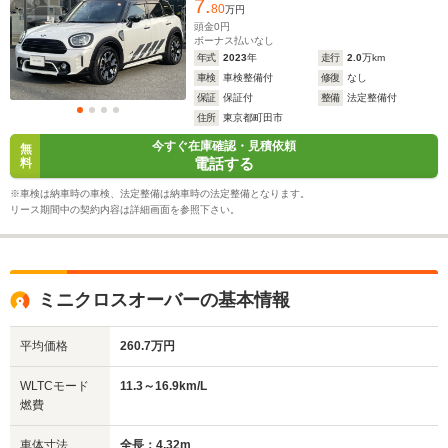
7.
ラレコ ワンオーナー 禁煙車 ACC USB 前後
80
万円
PDC Bluetooth
頭金
0
円
ボーナス払いなし
年式
2023
年
走行
2.0
万km
車検
車検整備付
修復
なし
保証
保証付
整備
法定整備付
住所
東京都町田市
今すぐ在庫確認・見積依頼
無
電話する
料
※車検は納車時の車検、法定整備は納車時の法定整備となります。
リース期間中の契約内容は詳細画面を参照下さい。
ミニクロスオーバーの基本情報
平均価格
260.7万円
WLTCモード
11.3～16.9km/L
燃費
車体寸法
全長：4.32m