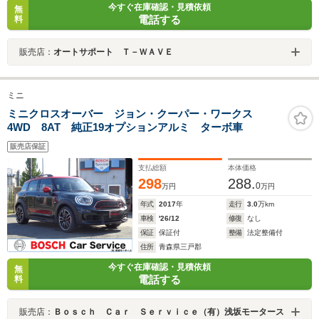
今すぐ在庫確認・見積依頼
無
電話する
料
販売店：
オートサポート Ｔ－ＷＡＶＥ
ミニ
ミニクロスオーバー ジョン・クーパー・ワークス
4WD 8AT 純正19オプションアルミ ターボ車
販売店保証
支払総額
本体価格
298
288.
0
万円
万円
年式
2017
年
走行
3.0
万km
車検
'26/12
修復
なし
保証
保証付
整備
法定整備付
住所
青森県三戸郡
今すぐ在庫確認・見積依頼
無
電話する
料
販売店：
Ｂｏｓｃｈ Ｃａｒ Ｓｅｒｖｉｃｅ（有）浅坂モータース