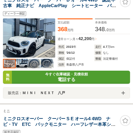
古車 純正ナビ AppleCarPlay シートヒーター バッ
クカメラ 18インチホイール アクティブクルーズコン
ディーラー保証
トロール ワイヤレス充電
支払総額
本体価格
368
348.
0
万円
万円
42,200
通常ローン
月々
円
年式
2023
年
走行
4.7
万km
車検
'26/12
修復
なし
保証
保証付
整備
法定整備付
住所
青森県八戸市
今すぐ在庫確認・見積依頼
無
電話する
料
販売店：
ＭＩＮＩ ＮＥＸＴ 八戸
ミニ
ミニクロスオーバー クーパー S E オール4 4WD ナ
ビ・TV ETC バックモニター ハーフレザー本革シー
ト 禁煙車
販売店保証