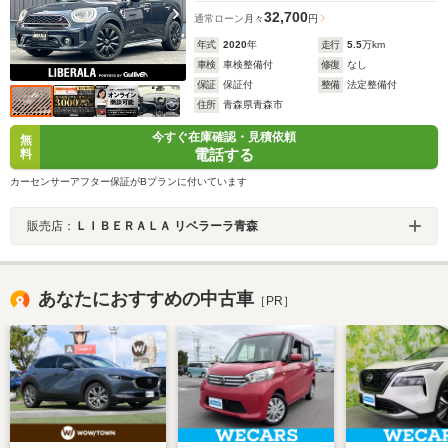
32,700
通常ローン
月々
円
年式
2020
年
走行
5.5
万km
車検
車検整備付
修復
なし
保証
保証付
整備
法定整備付
住所
青森県青森市
今すぐ在庫確認・見積依頼
無
電話する
料
カーセンサーアフター保証がBプランに付いています
販売店：
ＬＩＢＥＲＡＬＡ リベラーラ青森
あなたにおすすめの中古車
［PR］