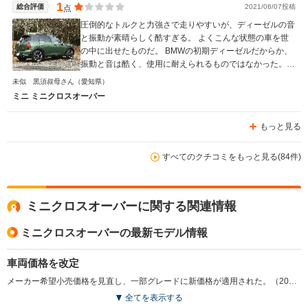
1
総合評価
2021/06/07投稿
点
圧倒的なトルクと力強さで走りやすいが、ディーゼルの音
と振動が素晴らしく酷すぎる。 よくこんな状態の車を世
の中に出せたものだ。 BMWの初期ディーゼルだからか、
振動と音は酷く、使用に耐えられるものではなかった。
デザインと色味は大好きだったが、運転することが苦痛で
未似 黒須叔母さん
（愛知県）
残念ながら一年で売却した。
ミニ ミニクロスオーバー
もっと見る
すべてのクチコミをもっと見る(84件)
ミニクロスオーバーに関する関連情報
ミニクロスオーバーの最新モデル情報
車両価格を改定
メーカー希望小売価格を見直し、一部グレードに新価格が適用された。（2022.6）
全てを表示する