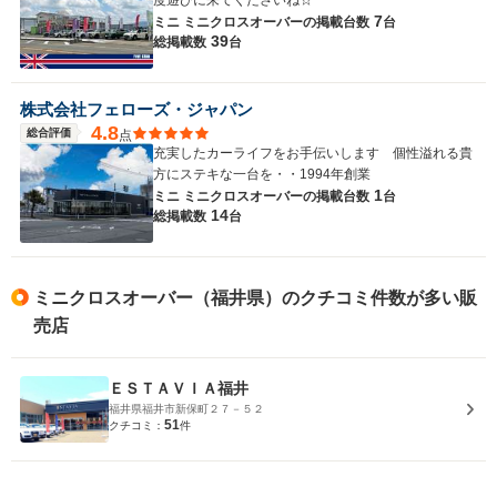
度遊びに来てくださいね☆
7
ミニ ミニクロスオーバーの
掲載台数
台
39
総掲載数
台
株式会社フェローズ・ジャパン
4.8
総合評価
点
充実したカーライフをお手伝いします 個性溢れる貴
方にステキな一台を・・1994年創業
1
ミニ ミニクロスオーバーの
掲載台数
台
14
総掲載数
台
ミニクロスオーバー（福井県）のクチコミ件数が多い販
売店
ＥＳＴＡＶＩＡ福井
福井県福井市新保町２７－５２
51
クチコミ：
件