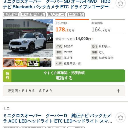
ミニクロスオーバー クーパー SD オール4 4WD HDD
ナビ Bluetooth バックカメラ ETC ドライブレコーダー
電動シート 電動リアゲート
販売店保証
車両品質評価書付
購入プラン付
360°画像付
支払総額
本体価格
178.
164.
1
7
万円
万円
14,000
通常ローン
月々
円
年式
2020
年
走行
8.9
万km
車検
'27/02
修復
なし
保証
保証付
整備
法定整備付
住所
福井県福井市
今すぐ在庫確認・見積依頼
無
電話する
料
販売店：
ＦＩＶＥ ＳＴＡＲ
ミニ
ミニクロスオーバー クーパー D 純正ナビ バックカメ
ラ ACC LEDヘッドライト ETC LEDヘッドライト スマー
トキー プッシュスタートエンジン 電動リアゲート