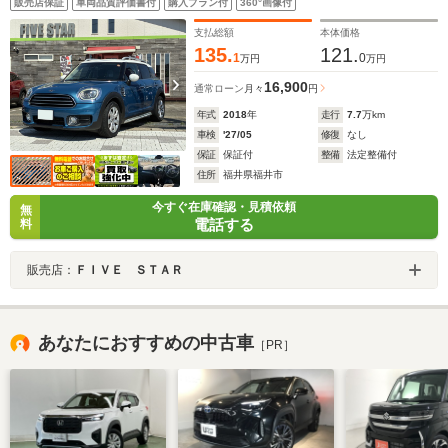
販売店保証
車両品質評価書付
購入プラン付
360°画像付
Bluetooth
支払総額
本体価格
135.
121.
1
0
万円
万円
16,900
通常ローン
月々
円
年式
2018
年
走行
7.7
万km
車検
'27/05
修復
なし
保証
保証付
整備
法定整備付
住所
福井県福井市
今すぐ在庫確認・見積依頼
無
電話する
料
販売店：
ＦＩＶＥ ＳＴＡＲ
あなたにおすすめの中古車
［PR］