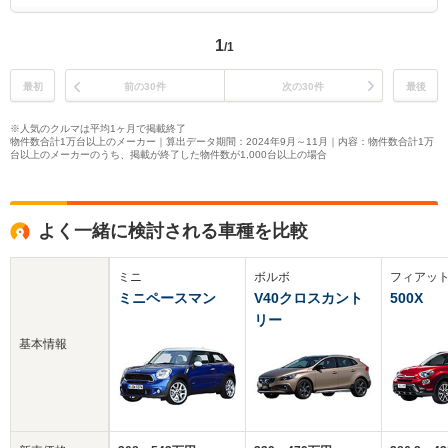
1
/1
最初
前の30件
次の30件
最後
※人気のクルマは平均1ヶ月で掲載終了
物件数合計1万台以上のメーカー｜算出データ期間：2024年9月～11月｜内容：物件数合計1万
台以上のメーカーのうち、掲載が終了した物件数が1,000台以上の場合
よく一緒に検討される車種を比較
ミニ
ボルボ
フィアッ
ミニペースマン
V40クロスカント
500X
リー
基本情報