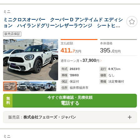
ミニ
ミニクロスオーバー クーパー D アンテイムド エディシ
ョン ハイランドグリーンレザーラウンジ シートヒー
ター コンフォートアクセス 純正ナビゲーション
販売店保証
AppleCarPlay アクティブクルーズコントロール LED
ヘッドランプLEDフォグ パワーバックドア パーキン
支払総額
本体価格
グアシスト
411.
395.
7
0
万円
万円
37,900
通常ローン
月々
円
年式
2023
年
走行
0.9
万km
車検
'28/03
修復
なし
保証
保証付
整備
法定整備付
住所
福井県福井市
今すぐ在庫確認・見積依頼
無
電話する
料
販売店：
株式会社フェローズ・ジャパン
ミニ