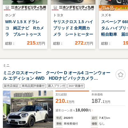
ホンダ
トヨタ
スズキ
WR-V 1.5 X ドラレ
ヤリスクロス 1.5 ハイ
スペーシア 66
コ 純正ナビ Rカメ
ブリッド Z 全周囲カ
タム ハイブリッ
ラ ブルートゥース
メラ シートヒーター
軽自動車 届
用車 衝突被
215
272
1
総額：
.3
万円
総額：
.2
万円
総額：
レーキ アイ
ストップシス
ダプティブク
ミニ
ントロール 
ーター オッ
ミニクロスオーバー クーパー D オール4 コーンウォー
ル エディション 4WD HDDナビ バックカメラ
両側電動スラ
Bluetooth ETC ドライブレコーダー 電動リアゲート
ア スマート
販売店保証
車両品質評価書付
購入プラン付
360°画像付
ルフラットシ
支払総額
本体価格
210.
187.
1
1
万円
万円
18,000
通常ローン
月々
円
年式
2020
年
走行
7.8
万km
車検
車検整備付
修復
なし