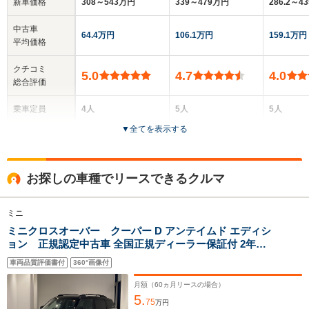
新車価格
308～543万円
339～479万円
286.2～4
中古車
64.4万円
106.1万円
159.1万円
平均価格
クチコミ
5.0
4.7
4.0
総合評価
乗車定員
4人
5人
5人
▼
全てを表示する
ドア数
3ドア
5ドア
5ドア
全高
全高
全高
お探しの車種でリースできるクルマ
1.52m～1.53m
1.47m
1.61m
ミニ
ミニクロスオーバー クーパー D アンテイムド エディシ
全幅
全幅
全
サイズ
ョン 正規認定中古車 全国正規ディーラー保証付 2年走
1.79m
1.8m
1
全長
全長
(全長x全幅x全高)
行距離無制限 1オーナー 緑革シート 電動トランク ア
4.12m～4.14m
4.37m
4.25
車両品質評価書付
360°画像付
ップルカープレイ 前後ドラレコ パーキングアシス
ト ACC 禁煙 コンフォートアクセス
月額（
60
ヵ月リースの場合）
5.
75
万円