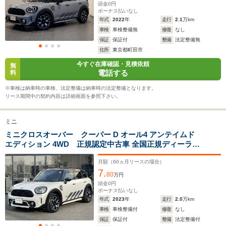
ホイールベース
ホイールベース
ホイー
頭金
0
円
-m
-m
ボーナス払いなし
年式
2022
年
走行
2.1
万km
車検
車検整備無
修復
なし
13.4～13.
保証
保証付
整備
法定整備無
└市街地:1
住所
東京都町田市
10.4km/L
WLTCモード
今すぐ在庫確認・見積依頼
-
-
└郊外:13.
無
燃費
電話する
料
13.9km/L
└高速道路:
※車検は納車時の車検、法定整備は納車時の法定整備となります。
15.4km/L
リース期間中の契約内容は詳細画面を参照下さい。
排気量
1598～1995cc
1497～1983cc
1331～13
ミニ
駆動方式
FF、4WD
4WD、FF
FF、4WD
ミニクロスオーバー クーパー D オール4 アンテイムド
エディション 4WD 正規認定中古車 全国正規ディーラー
保証付/2年・走行距離無制限 18AW シートヒーター ワ
イヤレスチャージャー 緑革スポーツシート 純正前後ド
月額（
60
ヵ月リースの場合）
7.
ラレコ ワンオーナー 禁煙車 ACC USB 前後
80
万円
PDC Bluetooth
頭金
0
円
ボーナス払いなし
年式
2023
年
走行
2.0
万km
車検
車検整備付
修復
なし
保証
保証付
整備
法定整備付