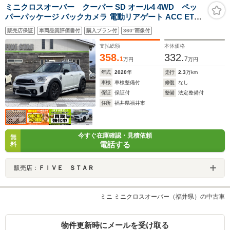
ミニクロスオーバー クーパー SD オール4 4WD ペッ
パーパッケージ バックカメラ 電動リアゲート ACC ETC
MINIコネクト Bluetooth インテリジェントセーフティ パ
販売店保証
車両品質評価書付
購入プラン付
360°画像付
ークディスタンスコントロール
支払総額
本体価格
358.
332.
1
7
万円
万円
年式
2020
年
走行
2.3
万km
車検
車検整備付
修復
なし
保証
保証付
整備
法定整備付
住所
福井県福井市
今すぐ在庫確認・見積依頼
無
電話する
料
販売店：
ＦＩＶＥ ＳＴＡＲ
ミニ ミニクロスオーバー（福井県）の中古車
物件更新時にメールを受け取る