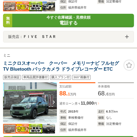
保証
保証付
整備
法定整備付
住所
福井県福井市
今すぐ在庫確認・見積依頼
無
電話する
料
販売店：
ＦＩＶＥ ＳＴＡＲ
ミニ
ミニクロスオーバー クーパー メモリーナビ フルセグ
TV Bluetooth バックカメラ ドライブレコーダー ETC
販売店保証
車両品質評価書付
購入プラン付
360°画像付
支払総額
本体価格
88.
68.
1
6
万円
万円
11,000
通常ローン
月々
円
年式
2015
年
走行
6.5
万km
車検
車検整備付
修復
なし
保証
保証付
整備
法定整備付
住所
福井県福井市