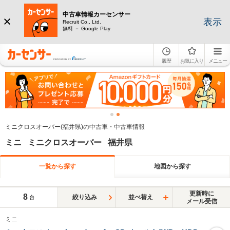
中古車情報カーセンサー
表示
Recruit Co., Ltd.
無料 － Google Play
履歴
お気に入り
メニュー
ミニクロスオーバー(福井県)の中古車・中古車情報
ミニ ミニクロスオーバー 福井県
一覧から探す
地図から探す
更新時に
8
絞り込み
並べ替え
台
メール受信
ミニ