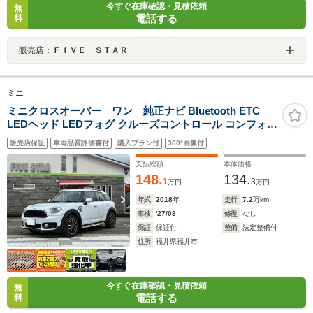
今すぐ在庫確認・見積依頼
無
電話する
料
販売店：
ＦＩＶＥ ＳＴＡＲ
ミニ
ミニクロスオーバー ワン 純正ナビ Bluetooth ETC
LEDヘッド LEDフォグ クルーズコントロール コンフォー
トアクセス 社外アルミ
販売店保証
車両品質評価書付
購入プラン付
360°画像付
支払総額
本体価格
148.
134.
1
3
万円
万円
年式
2018
年
走行
7.2
万km
車検
'27/08
修復
なし
保証
保証付
整備
法定整備付
住所
福井県福井市
今すぐ在庫確認・見積依頼
無
電話する
料