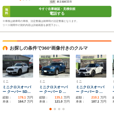
住所
東京都町田市
今すぐ在庫確認・見積依頼
無
電話する
料
※車検は納車時の車検、法定整備は納車時の法定整備となります。
リース期間中の契約内容は詳細画面を参照下さい。
お探しの条件で360°画像付きのクルマ
ミニ
ミニ
ミニ
ミニクロスオーバ
ミニクロスオーバ
ミニクロスオーバ
ー クーパー SD…
ー クーパー D …
ー クーパー D …
総額：
178.1
万円
総額：
135.1
万円
総額：
210.1
万円
本体：
164.7
万円
本体：
121.0
万円
本体：
187.1
万円