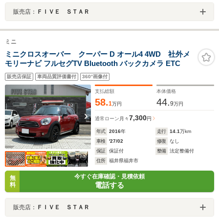
販売店：
ＦＩＶＥ ＳＴＡＲ
ミニ
ミニクロスオーバー クーパー D オール4 4WD 社外メ
モリーナビ フルセグTV Bluetooth バックカメラ ETC
販売店保証
車両品質評価書付
360°画像付
支払総額
本体価格
58.
44.
1
9
万円
万円
7,300
通常ローン
月々
円
年式
2016
年
走行
14.1
万km
車検
'27/02
修復
なし
保証
保証付
整備
法定整備付
住所
福井県福井市
今すぐ在庫確認・見積依頼
無
電話する
料
販売店：
ＦＩＶＥ ＳＴＡＲ