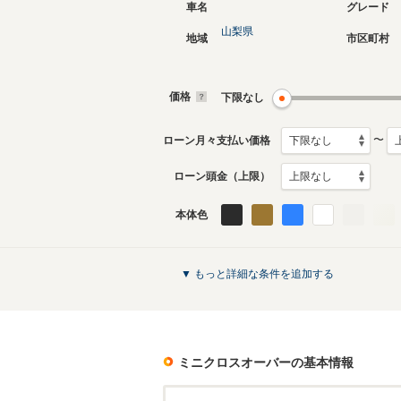
車名
グレード
山梨県
地域
市区町村
2代目
初代
2017年2月～2024年5月
2011年1
生産モデル
生産モデ
価格
下限なし
ミニクロスオーバーのカタログを見る
〜
ローン月々支払い価格
ローン頭金（上限）
本体色
▼ もっと詳細な条件を追加する
ミニクロスオーバー
の基本情報