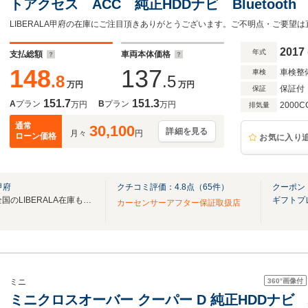
トアクセス ACC 純正HDDナビ Bluetoo
電動テールゲート LEDヘッドライト 純正17
ETC アンビエントライト
2017
年式
支払総額
車両本体価格
148
137
車検整
車検
.8
.5
万円
万円
保証付
保証
151.7
151.3
A
プラン
B
プラン
万円
万円
2000C
排気量
通常
30,100
詳細を見る
月々
円
ローン価格
お気に入り
甲府
クチコミ評価：
4.8
点（
65
件）
クーポン
無料電話は24時間ご案内！！全国のLIBERALA在庫も見たい方は一括照会が可能です！
ギフトプ
カーセンサーアフター保証取扱店
360°
画像付
ミニ
ミニクロスオーバー クーパー D 純正HDDナ