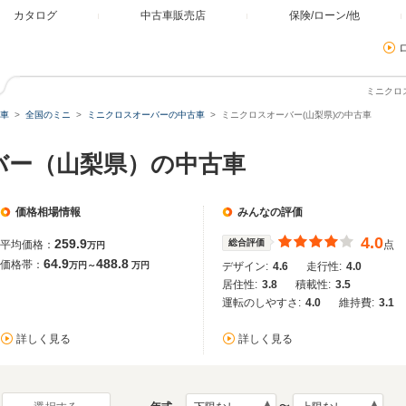
カタログ
中古車販売店
保険/ローン/他
ミニクロ
車
全国のミニ
ミニクロスオーバーの中古車
ミニクロスオーバー(山梨県)の中古車
バー（山梨県）の中古車
価格相場情報
みんなの評価
4.0
259.9
総合評価
平均価格：
点
万円
64.9
488.8
価格帯：
万円～
万円
デザイン:
4.6
走行性:
4.0
居住性:
3.8
積載性:
3.5
運転のしやすさ:
4.0
維持費:
3.1
詳しく見る
詳しく見る