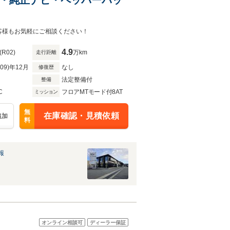
客様もお気軽にご相談ください！
4.9
(R02)
万km
走行距離
R09)年12月
なし
修復歴
法定整備付
整備
C
フロアMTモード付8AT
ミッション
無
在庫確認・見積依頼
追加
料
報
オンライン相談可
ディーラー保証