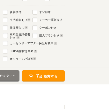
新着物件
未登録車
支払総額あり
メーカー系販売店
修復歴なし
クーポン付き
車両品質評価書
購入プラン付き
付き
カーセンサーアフター保証対象車
360
°画像付き車両
オンライン相談可
7
条件をクリア
台 検索する