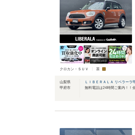
クロカン・ＳＵＶ
茶
山梨県
ＬＩＢＥＲＡＬＡ リベラーラ
甲府市