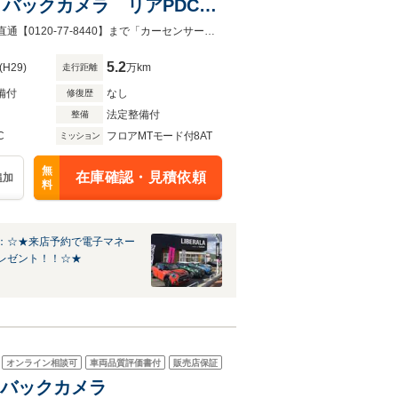
th バックカメラ リアPDC
インチAW ミラー一体型
LIBERALA甲府の在庫にご注目頂きありがとうございます。ご不明点・ご要望は直通【0120-77-8440】まで「カーセンサーを見て電話しました」とご連絡ください。
5.2
(H29)
万km
走行距離
備付
なし
修復歴
法定整備付
整備
C
フロアMTモード付8AT
ミッション
無
在庫確認・見積依頼
追加
料
：☆★来店予約で電子マネー
レゼント！！☆★
オンライン相談可
車両品質評価書付
販売店保証
ビ バックカメラ