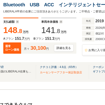
Bluetooth USB ACC インテリジェン
クセス LEDヘッドライト オートライト ア
ンチAW ミラー型ETC 前後ドラレコ
2019
年式
支払総額
車両本体価格
148
141
2026(
車検
.8
.8
万円
万円
保証付
保証
151.7
151.3
A
プラン
B
プラン
万円
万円
2000C
排気量
通常
30,100
詳細を見る
月々
円
ローン価格
お気に入り
甲府
クチコミ評価：
4.8
点（
65
件）
クーポン
無料電話は24時間ご案内！！全国のLIBERALA在庫も見たい方は一括照会が可能です！
ギフトプ
カーセンサーアフター保証取扱店
スできるクルマ