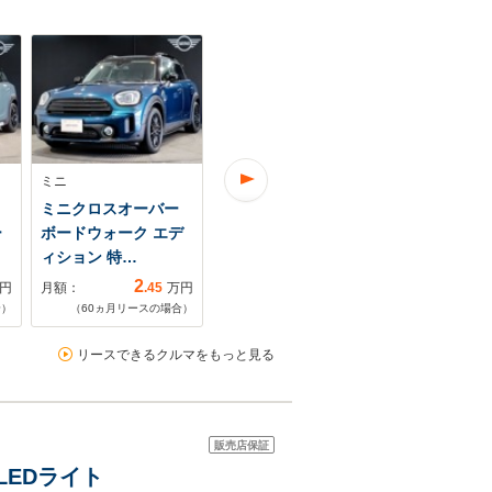
ミニ
ミニ
ミニ
ミニクロスオーバー
ミニクロスオーバー
ミニクロス
ー
ボードウォーク エデ
クーパー SD オール4
クーパー D
ィション 特…
4WD デジタ…
ド エディシ
2
3
円
月額：
.45
万円
月額：
.10
万円
月額：
合）
（
60
ヵ月リースの場合）
（
60
ヵ月リースの場合）
（
60
ヵ月リ
リースできるクルマをもっと見る
販売店保証
LEDライト