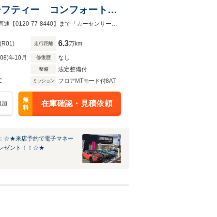
トセーフティー コンフォートア
ンビエントライト 純正18イ
LIBERALA甲府の在庫にご注目頂きありがとうございます。ご不明点・ご要望は直通【0120-77-8440】まで「カーセンサーを見て電話しました」とご連絡ください。
6.3
(R01)
万km
走行距離
R08)年10月
なし
修復歴
法定整備付
整備
C
フロアMTモード付8AT
ミッション
無
在庫確認・見積依頼
追加
料
：☆★来店予約で電子マネー
レゼント！！☆★