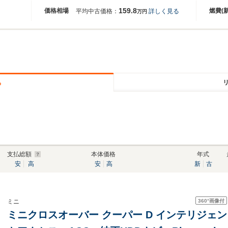
159.8
価格相場
燃費(
平均中古価格：
詳しく見る
万円
る
支払総額
本体価格
年式
安
高
安
高
新
古
360°
画像付
ミニ
ミニクロスオーバー クーパー D インテリジェ