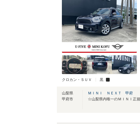
クロカン・ＳＵＶ
黒
山梨県
ＭＩＮＩ ＮＥＸＴ 甲府
甲府市