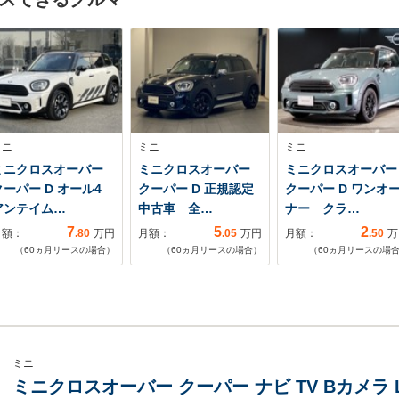
ミニ
ミニ
ミニ
ミニクロスオーバー
ミニクロスオーバー
ミニクロスオーバー
クーパー D オール4
クーパー D 正規認定
クーパー D ワンオ
アンテイム…
中古車 全…
ナー クラ…
7
5
2
月額：
.80
万円
月額：
.05
万円
月額：
.50
万
（
60
ヵ月リースの場合）
（
60
ヵ月リースの場合）
（
60
ヵ月リースの場
ミニ
ミニクロスオーバー クーパー ナビ TV Bカメラ 