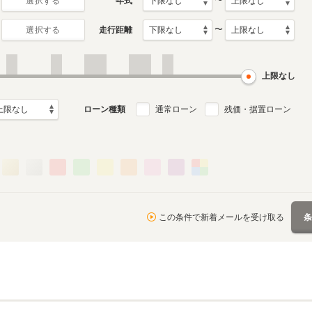
〜
年式
選択する
〜
走行距離
選択する
月～2017年1月
ル
上限なし
ローン種類
通常ローン
残価・据置ローン
この条件で新着メールを受け取る