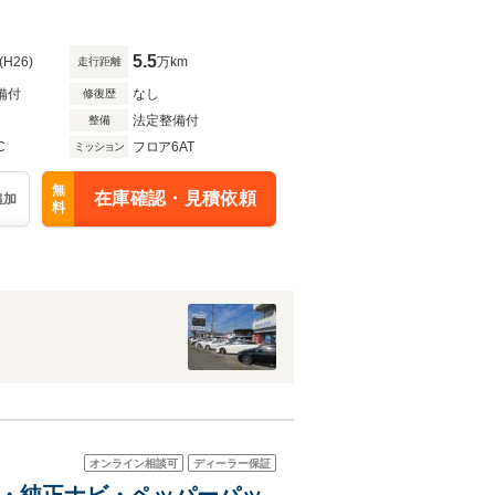
5.5
(H26)
万km
走行距離
備付
なし
修復歴
法定整備付
整備
C
フロア6AT
ミッション
無
在庫確認・見積依頼
追加
料
オンライン相談可
ディーラー保証
フ・純正ナビ・ペッパーパッ