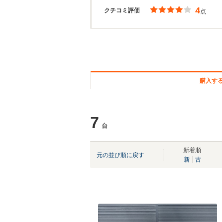
4
クチコミ評価
点
購入す
7
台
新着順
元の並び順に戻す
新
古