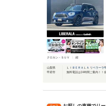
クロカン・ＳＵＶ
紺
山梨県
ＬＩＢＥＲＡＬＡ リベラーラ
甲府市
お探しの車種でリー