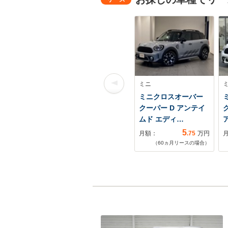
ミニ
ミニクロスオーバー
クーパー D アンテイ
ムド エディ…
5
月額：
.75
万円
（
60
ヵ月リースの場合）