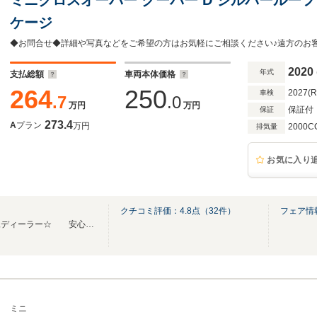
ケージ
◆お問合せ◆詳細や写真などをご希望の方はお気軽にご相談ください♪遠方のお
2020
年式
支払総額
車両本体価格
264
250
2027(
車検
.7
.0
万円
万円
保証付
保証
273.4
A
プラン
万円
2000C
排気量
お気に入り
クチコミ評価：
4.8
点（
32
件）
フェア情
☆山梨県内唯一のＭＩＮＩ正規ディーラー☆ 安心の認定中古車をこの機会に是非！！
ミニ