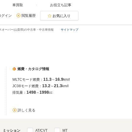
車買取
お役立ち記事
ログイン
閲覧履歴
お気に入り
スオーバー(山梨県)の中古車・中古車情報
サイトマップ
燃費・カタログ情報
11.3
16.9
WLTCモード燃費：
～
km/l
13.2
21.3
JC08モード燃費：
～
km/l
1498
1998
排気量：
～
cc
詳しく見る
ミッション
AT/CVT
MT