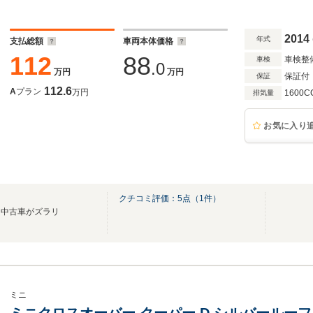
2014
年式
支払総額
車両本体価格
112
88
車検整
車検
.0
万円
万円
保証付
保証
112.6
A
プラン
万円
1600C
排気量
お気に入り
クチコミ評価：
5
点（
1
件）
な中古車がズラリ
ミニ
ミニクロスオーバー クーパー D シルバールー