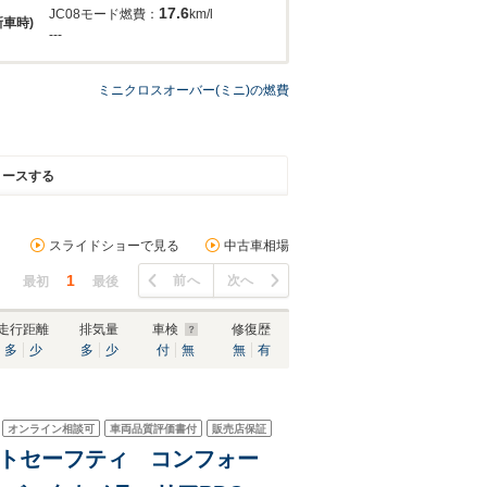
17.6
JC08モード燃費：
km/l
新車時)
---
ミニクロスオーバー(ミニ)の燃費
リースする
スライドショーで見る
中古車相場
1
前へ
次へ
最初
最後
走行距離
排気量
車検
修復歴
多
少
多
少
付
無
無
有
オンライン相談可
車両品質評価書付
販売店保証
ントセーフティ コンフォー