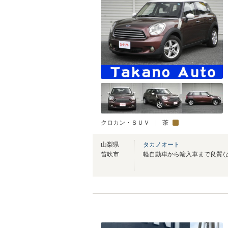
クロカン・ＳＵＶ
茶
山梨県
タカノオート
笛吹市
軽自動車から輸入車まで良質