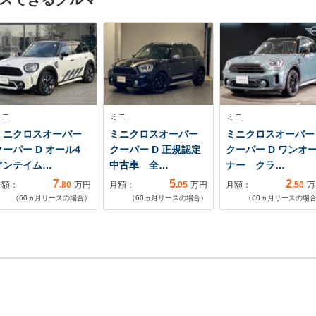
ミニ
ミニ
ミニ
ミニクロスオーバー
ミニクロスオーバー
ミニクロスオーバー
クーパー D オール4
クーパー D 正規認定
クーパー D ワンオ
アンテイム…
中古車 全…
ナー クラ…
7
5
2
月額：
.80
万円
月額：
.05
万円
月額：
.50
万
（
60
ヵ月リースの場合）
（
60
ヵ月リースの場合）
（
60
ヵ月リースの場