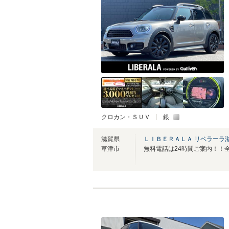
クロカン・ＳＵＶ
銀
滋賀県
ＬＩＢＥＲＡＬＡ リベラーラ
草津市