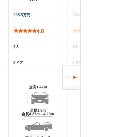
205.5万円
266.9万円
83
4.8
5.0
5人
5人
5
5ドア
5ドア
5
全高
1.47m
全高
1.64m～1.67m
全幅
1.8m
全幅
1.81m
全長
4.27m～4.28m
全長
4.4m～4.42m