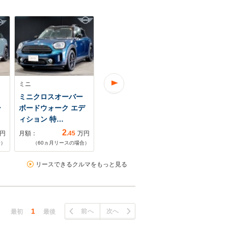
ミニ
ミニ
ミニ
ミニクロスオーバー
ミニクロスオーバー
ミニクロス
ー
ボードウォーク エデ
クーパー SD オール4
クーパー D
ィション 特…
4WD デジタ…
ド エディシ
2
3
円
月額：
.45
万円
月額：
.10
万円
月額：
合）
（
60
ヵ月リースの場合）
（
60
ヵ月リースの場合）
（
60
ヵ月リ
リースできるクルマをもっと見る
1
前へ
次へ
最初
最後