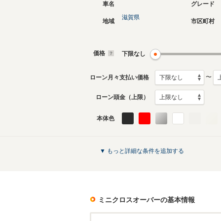
車名
グレード
滋賀県
地域
市区町村
2代目
初代
2017年2月～2024年5月
2011年1
生産モデル
生産モデ
価格
下限なし
ミニクロスオーバーのカタログを見る
〜
ローン月々支払い価格
ローン頭金（上限）
本体色
▼ もっと詳細な条件を追加する
ミニクロスオーバー
の基本情報