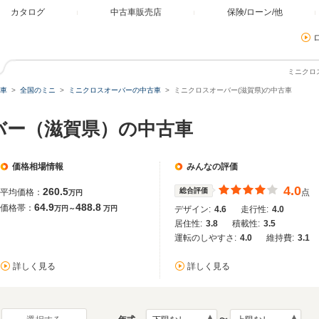
カタログ
中古車販売店
保険/ローン/他
ミニクロ
車
全国のミニ
ミニクロスオーバーの中古車
ミニクロスオーバー(滋賀県)の中古車
バー（滋賀県）の中古車
価格相場情報
みんなの評価
4.0
260.5
総合評価
平均価格：
点
万円
64.9
488.8
価格帯：
万円～
万円
デザイン:
4.6
走行性:
4.0
居住性:
3.8
積載性:
3.5
運転のしやすさ:
4.0
維持費:
3.1
詳しく見る
詳しく見る