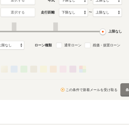
〜
年式
選択する
〜
走行距離
選択する
月～2017年1月
ル
上限なし
ローン種類
通常ローン
残価・据置ローン
この条件で新着メールを受け取る