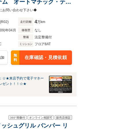
テム オートマチック・テー
ート アクティブ・クルー
軽にお問い合わせ下さい◆
4
(R02)
万km
走行距離
R09)年04月
なし
修復歴
法定整備付
整備
C
フロア8AT
ミッション
無
在庫確認・見積依頼
追加
料
：☆★来店予約で電子マネー
レゼント！！☆★
360°
画像付
オンライン相談可
販売店保証
メッシュグリル バンパー リ