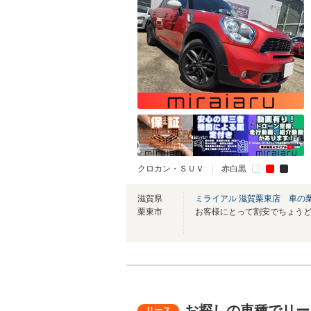
クロカン・ＳＵＶ
赤白黒
滋賀県
ミライアル 滋賀栗東店 車の
栗東市
お探しの車種でリー