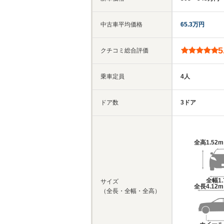
中古車平均価格
65.3万円
5
クチコミ総合評価
乗車定員
4人
ドア数
3ドア
全高
1.52
全幅
1
サイズ
全長
4.12
（全長・全幅・全高）