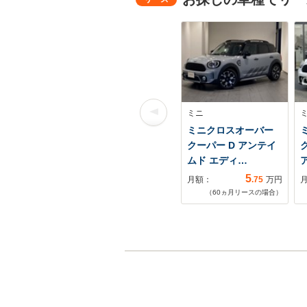
ミニ
ミニクロスオーバー
クーパー D アンテイ
ムド エディ…
5
月額：
.75
万円
（
60
ヵ月リースの場合）