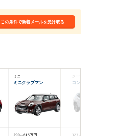
この条件で新着メールを受け取る
ミニ
ジープ
プ
ミニクラブマン
コンパス
20
290～615万円
323～568万円
24