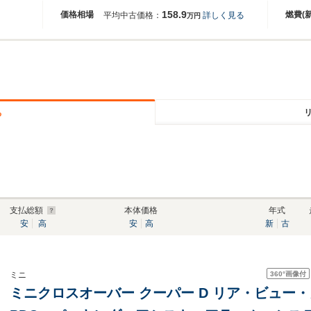
158.9
価格相場
燃費(
平均中古価格：
詳しく見る
万円
る
支払総額
本体価格
年式
安
高
安
高
新
古
360°
画像付
ミニ
ミニクロスオーバー クーパー D リア・ビュー