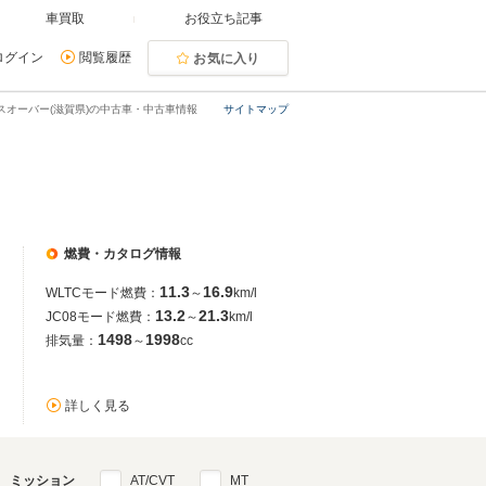
車買取
お役立ち記事
ログイン
閲覧履歴
お気に入り
スオーバー(滋賀県)の中古車・中古車情報
サイトマップ
燃費・カタログ情報
11.3
16.9
WLTCモード燃費：
～
km/l
13.2
21.3
JC08モード燃費：
～
km/l
1498
1998
排気量：
～
cc
詳しく見る
ミッション
AT/CVT
MT