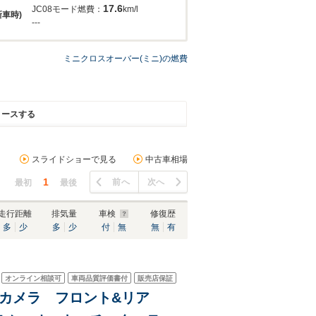
17.6
JC08モード燃費：
km/l
新車時)
---
ミニクロスオーバー(ミニ)の燃費
リースする
スライドショーで見る
中古車相場
1
前へ
次へ
最初
最後
走行距離
排気量
車検
修復歴
多
少
多
少
付
無
無
有
オンライン相談可
車両品質評価書付
販売店保証
・カメラ フロント&リア