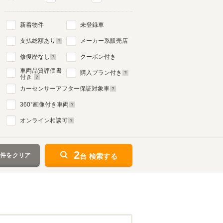
新着物件
未登録車
支払総額あり
メーカー系販売店
修復歴なし
クーポン付き
車両品質評価書
購入プラン付き
付き
カーセンサーアフター保証対象車
360
°画像付き車両
オンライン相談可
2
条件をクリア
台 検索する