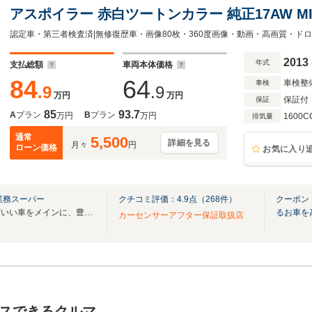
アスポイラー 赤白ツートンカラー 純正17AW M
HIDライト リアフォグ CD AUX シートリフター ブレイジングレッド R60系
1600ccターボ 車検 2年付
2013
年式
支払総額
車両本体価格
84
64
車検整
車検
.9
.9
万円
万円
保証付
保証
85
93.7
A
プラン
B
プラン
万円
万円
1600C
排気量
通常
5,500
詳細を見る
月々
円
ローン価格
お気に入り
業務スーパー
クチコミ評価：
4.9
点（
268
件）
クーポン
お客様にとって割安でちょうどいい車をメインに、豊富な車両をご用意しております！
るお車を
カーセンサーアフター保証取扱店
スできるクルマ