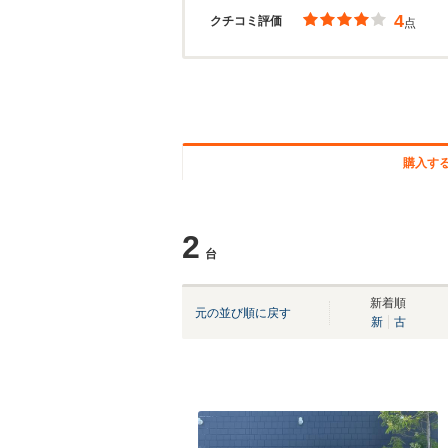
4
クチコミ評価
点
購入す
2
台
新着順
元の並び順に戻す
新
古