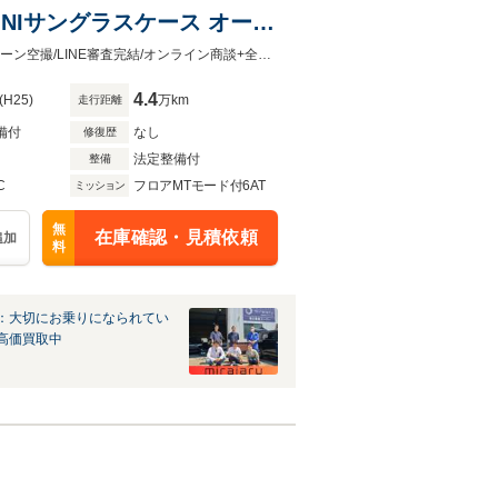
INIサングラスケース オート
認定車・第三者検査済|無修復歴車・画像80枚・360度画像・動画・高画質・ドローン空撮/LINE審査完結/オンライン商談+全国対応|OBD2診断|クオリティチェック済/割安でチョウドイイ車/
4.4
(H25)
万km
走行距離
備付
なし
修復歴
法定整備付
整備
C
フロアMTモード付6AT
ミッション
無
在庫確認・見積依頼
追加
料
：大切にお乗りになられてい
高価買取中