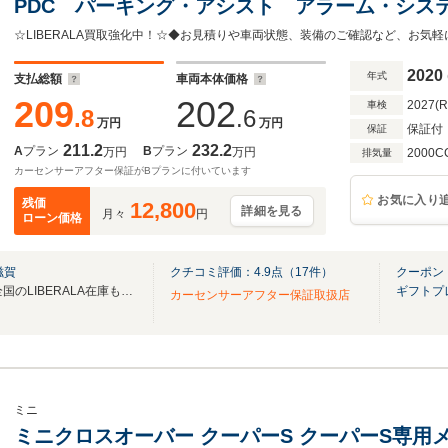
PDC パーキング・アシスト アラーム・シス
ルゲート・オペレーション 電動フロント・シ
☆LIBERALA買取強化中！☆◆お見積りや車両状態、装備のご確認など、お気
ズ・コントロール
2020
年式
支払総額
車両本体価格
209
202
2027(
車検
.8
.6
万円
万円
保証付
保証
211.2
232.2
A
プラン
B
プラン
万円
万円
2000C
排気量
カーセンサーアフター保証がBプランに付いています
お気に入り
残価
12,800
詳細を見る
月々
円
ローン価格
滋賀
クチコミ評価：
4.9
点（
17
件）
クーポン
無料電話は24時間ご案内！！全国のLIBERALA在庫も見たい方は一括照会が可能です！
ギフトプ
カーセンサーアフター保証取扱店
ミニ
ミニクロスオーバー クーパーS クーパーS専用