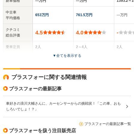
新車価格
‐‐‐万円
‐‐‐万円
1393.2～
中古車
653万円
761.5万円
‐‐‐万円
平均価格
クチコミ
4.5
4.0
-
総合評価
乗車定員
2人
2～4人
2人
▼
全てを表示する
ドア数
2ドア
2ドア
2ドア
全高
全高
全
プラスフォーに関する関連情報
1.22m
1.22m～1.32m
1.
プラスフォーの最新記事
全幅
全幅
全
車好きの浪川大輔さんに、カーセンサーからの挑戦状！「この車、おも
サイズ
1.63m
1.61m
1.
しろいでしょ！？」
全長
全長
(全長x全幅x全高)
4.01m
4.01m～4.02m
3.
プラスフォーの最新記事一覧
プラスフォーを扱う注目販売店