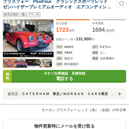
プラスフォー PlusFour クラシックスポーツレッド
ゼンハイザープレミアムオーディオ エアコンディショ
ニング ヒーティッドシート
販売店保証
購入プラン付
支払総額
本体価格
1723
1694.
0
万円
万円
131,900
残価ローン
月々
円
年式
2026
年
走行
0.2
万km
車検
'29/01
修復
なし
保証
保証付
整備
法定整備付
住所
東京都港区
今すぐ在庫確認・見積依頼
無
電話する
料
販売店：
ＣＡＴＥＲＨＡＭ 東京／ＭＯＲＧＡＮ ＣＡＲＳ東京 青山ショールーム
モーガン プラスフォー レッド［赤］（全国）の中古車
物件更新時にメールを受け取る