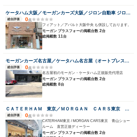
ホイールベース
ホイールベース
ホイー
-m
-m
ケータハム大阪／モーガンカーズ大阪／ジロン自動車 ジロン自動車（株）
0
総合評価
点
フィアット／アバルト大阪中央 も併設しております。
2
モーガン プラスフォーの
掲載台数
台
11
WLTCモード
総掲載数
台
-
-
-
燃費
モーガンカーズ名古屋／ケータハム名古屋（オートプレステージ名古屋店）
0
総合評価
点
排気量
1798cc
1999cc
2997cc
名古屋初のモーガン・ケータハム正規販売代理店
2
モーガン プラスフォーの
掲載台数
台
駆動方式
FR
FR
FR
8
総掲載数
台
ＣＡＴＥＲＨＡＭ 東京／ＭＯＲＧＡＮ ＣＡＲＳ東京 青山ショールーム
0
総合評価
点
CATERHAM東京 / MORGAN CARS東京 青山ショー
ルーム 直営正規ディーラー
2
モーガン プラスフォーの
掲載台数
台