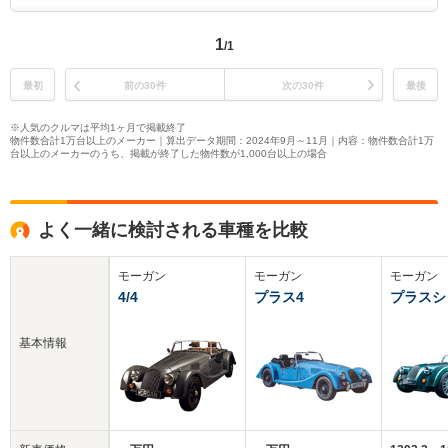
1
/1
最初
前の30件
次の30件
最後
※人気のクルマは平均1ヶ月で掲載終了
物件数合計1万台以上のメーカー｜算出データ期間：2024年9月～11月｜内容：物件数合計1万
台以上のメーカーのうち、掲載が終了した物件数が1,000台以上の場合
よく一緒に検討される車種を比較
モーガン
モーガン
モーガン
4/4
プラス4
プラスシ
基本情報