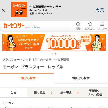
中古車情報カーセンサー
表示
Recruit Co., Ltd.
無料 － Google Play
履歴
お気に入り
メニュー
プラスフォー・レッド［赤］の中古車・中古車情報
モーガン プラスフォー レッド系
一覧から探す
地図から探す
更新時に
1
絞り込み
並べ替え
台
メール受信
モーガン