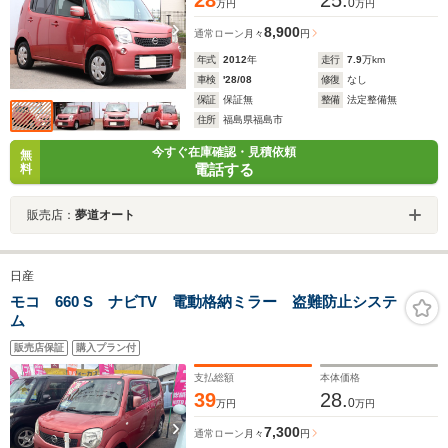
28
25.
0
万円
万円
8,900
通常ローン
月々
円
年式
2012
年
走行
7.9
万km
車検
'28/08
修復
なし
保証
保証無
整備
法定整備無
住所
福島県福島市
今すぐ在庫確認・見積依頼
無
電話する
料
販売店：
夢道オート
日産
モコ 660 S ナビTV 電動格納ミラー 盗難防止システ
ム
販売店保証
購入プラン付
支払総額
本体価格
39
28.
0
万円
万円
7,300
通常ローン
月々
円