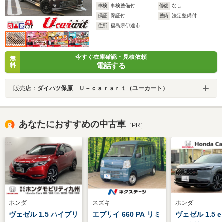
車検
車検整備付
修復
なし
保証
保証付
整備
法定整備付
住所
福島県伊達市
今すぐ在庫確認・見積依頼
無
電話する
料
販売店：
ダイハツ保原 Ｕ－ｃａｒａｒｔ（ユーカート）
あなたにおすすめの中古車
［PR］
ホンダ
スズキ
ホンダ
ヴェゼル 1.5 ハイブリ
エブリイ 660 PA リミ
ヴェゼル 1.5 e