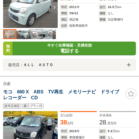
年式
2011
年
走行
16.0
万km
車検
'26/12
修復
なし
保証
保証無
整備
法定整備付
住所
福島県福島市
今すぐ在庫確認・見積依頼
無
電話する
料
販売店：
ＡＬＬ ＡＵＴＯ
日産
モコ 660 X ABS TV再生 メモリーナビ ドライブ
レコーダー CD
販売店保証
購入プラン付
支払総額
本体価格
38
28.
0
万円
万円
年式
2015
年
走行
9.4
万km
車検
車検整備付
修復
なし