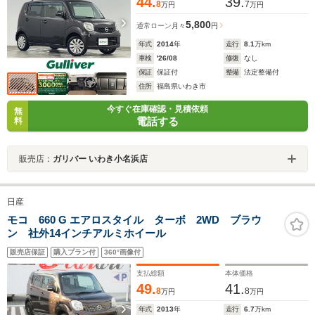
44.
39.
8
7
万円
万円
5,800
通常ローン
月々
円
年式
2014
年
走行
8.1
万km
車検
'26/08
修復
なし
保証
保証付
整備
法定整備付
住所
福島県いわき市
今すぐ在庫確認・見積依頼
無
電話する
料
販売店：
ガリバー いわき小名浜店
日産
モコ 660 G エアロスタイル ターボ 2WD ブラウ
ン 社外14インチアルミホイール
販売店保証
購入プラン付
360°画像付
支払総額
本体価格
49.
41.
8
8
万円
万円
年式
2013
年
走行
6.7
万km