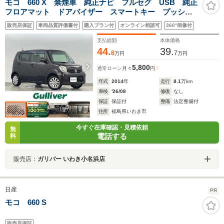
モコ 660 X 禁煙車 純正ナビ フルセグ USB 純正
フロアマット ドアバイザー スマートキー プッシュ
スタート 電動格納ミラー オートエアコン
販売店保証
車両品質評価書付
購入プラン付
オンライン相談可
360°画像付
支払総額
本体価格
44.
39.
8
7
万円
万円
5,800
通常ローン
月々
円
年式
2014
年
走行
8.1
万km
車検
'26/08
修復
なし
保証
保証付
整備
法定整備付
住所
福島県いわき市
今すぐ在庫確認・見積依頼
無
電話する
料
販売店：
ガリバー いわき小名浜店
日産
PR
モコ 660 S
販売店保証