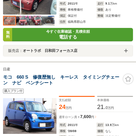
年式
2011
年
走行
9.1
万km
車検
車検整備付
修復
あり
保証
保証付
整備
法定整備付
住所
福島県郡山市
今すぐ在庫確認・見積依頼
無
電話する
料
販売店：
オートラボ 日和田フォーカス店
日産
モコ 660 S 修復歴無し キーレス タイミングチェー
ン ナビ ベンチシート
購入プラン付
支払総額
本体価格
24
21.
0
万円
万円
7,600
通常ローン
月々
円
年式
2011
年
走行
13.9
万km
車検
'28/08
修復
なし