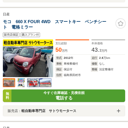
日産
モコ 660 X FOUR 4WD スマートキー ベンチシー
ト 電格ミラー
販売店保証
購入プラン付
支払総額
本体価格
50
43.
3
万円
万円
年式
2012
年
走行
2.8
万km
車検
車検整備付
修復
なし
保証
保証付
整備
法定整備付
住所
福島県田村市
今すぐ在庫確認・見積依頼
無
電話する
料
販売店：
軽自動車専門店 サトウモータース