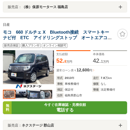
販売店：
（株）保原モータース 福島店
日産
モコ 660 ドルチェ X Bluetooth接続 スマートキー
ナビ付 ETC アイドリングストップ オートエアコ
ン オートライト HIDヘッドライト プライバシーガラ
販売店保証
購入プラン付
オンライン相談可
ス
支払総額
本体価格
52.
42.
8
1
万円
万円
12,600
通常ローン
月々
円
年式
2013
年
走行
7.8
万km
車検
車検整備付
修復
なし
保証
保証付
整備
法定整備付
住所
福島県郡山市
今すぐ在庫確認・見積依頼
無
電話する
料
販売店：
ネクステージ 郡山店