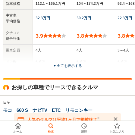
新車価格
112.1～165.1万円
104～174.2万円
92.4～16
中古車
32.3万円
30.2万円
22.3万円
平均価格
クチコミ
3.9
3.8
3.8
総合評価
乗車定員
4人
4人
3～4人
ドア数
5ドア
5ドア
5ドア
▼
全てを表示する
全高
全高
全高
1.63m
1.64m～1.66m
1.66m
お探しの車種でリースできるクルマ
日産
全幅
全幅
全
サイズ
1.48m
1.48m
1.
モコ 660 S ナビTV ETC リモコンキー
全長
全長
(全長x全幅x全高)
3.4m
3.4m
3
※
人気のクルマは平均1ヶ月で掲載終了
車両品質評価書付
在庫が無くなる前にお問い合わせください
ホーム
検索
履歴
お気に入り
月額（
60
ヵ月リースの場合）