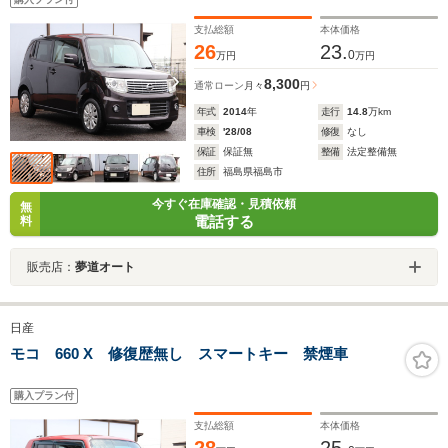
インチアルミホイール HIDヘッドライト ベンチシー
ト 禁煙車
支払総額
本体価格
26
23.
0
万円
万円
8,300
通常ローン
月々
円
年式
2014
年
走行
14.8
万km
車検
'28/08
修復
なし
保証
保証無
整備
法定整備無
住所
福島県福島市
今すぐ在庫確認・見積依頼
無
電話する
料
販売店：
夢道オート
日産
モコ 660 X 修復歴無し スマートキー 禁煙車
購入プラン付
支払総額
本体価格