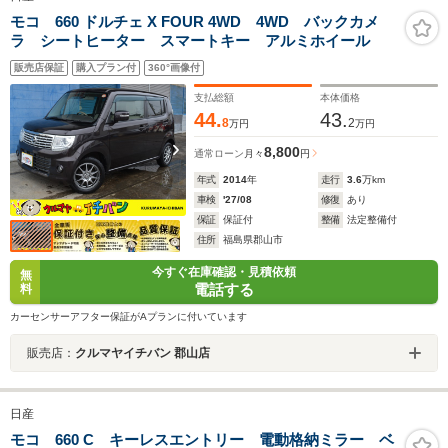
モコ 660 ドルチェ X FOUR 4WD 4WD バックカメ
ラ シートヒーター スマートキー アルミホイール
販売店保証
購入プラン付
360°画像付
支払総額
本体価格
44.
43.
8
2
万円
万円
8,800
通常ローン
月々
円
年式
2014
年
走行
3.6
万km
車検
'27/08
修復
あり
保証
保証付
整備
法定整備付
住所
福島県郡山市
今すぐ在庫確認・見積依頼
無
電話する
料
カーセンサーアフター保証がAプランに付いています
販売店：
クルマヤイチバン 郡山店
日産
モコ 660 C キーレスエントリー 電動格納ミラー ベ