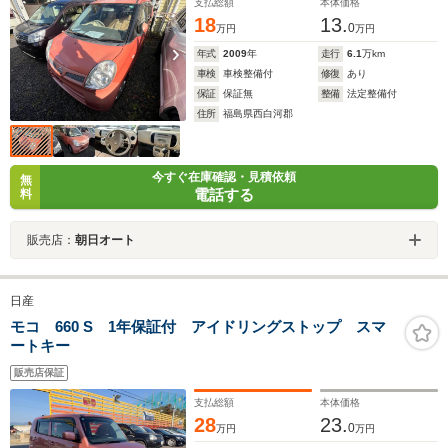
支払総額
本体価格
18
13.
0
万円
万円
年式
2009
年
走行
6.1
万km
車検
車検整備付
修復
あり
保証
保証無
整備
法定整備付
住所
福島県西白河郡
今すぐ在庫確認・見積依頼
無
電話する
料
販売店：
朝日オート
日産
モコ 660 S 1年保証付 アイドリングストップ スマ
ートキー
販売店保証
支払総額
本体価格
28
23.
0
万円
万円