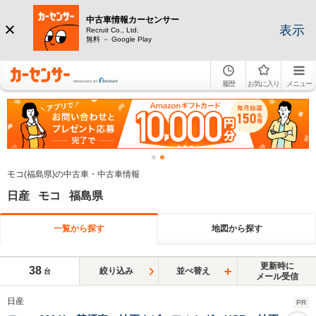
中古車情報カーセンサー
表示
Recruit Co., Ltd.
無料 － Google Play
履歴
お気に入り
メニュー
モコ(福島県)の中古車・中古車情報
日産 モコ 福島県
一覧から探す
地図から探す
更新時に
38
絞り込み
並べ替え
台
メール受信
日産
PR