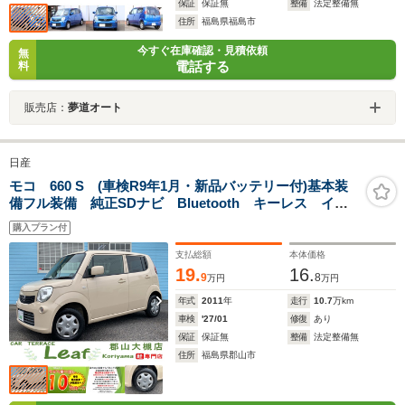
保証
保証無
整備
法定整備無
住所
福島県福島市
今すぐ在庫確認・見積依頼
無
電話する
料
販売店：
夢道オート
日産
モコ 660 S (車検R9年1月・新品バッテリー付)基本装
備フル装備 純正SDナビ Bluetooth キーレス イン
パネCVT 電格ミラー ABS 13インチホイールスタ
購入プラン付
ッドレスタイヤ装着済
支払総額
本体価格
19.
16.
9
8
万円
万円
年式
2011
年
走行
10.7
万km
車検
'27/01
修復
あり
保証
保証無
整備
法定整備無
住所
福島県郡山市