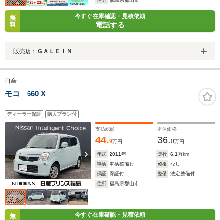
住所
福島県郡山市
今すぐ在庫確認・見積依頼
無
電話する
料
販売店：
ＧＡＬＥＩＮ
日産
モコ 660 X
ディーラー保証
購入プラン付
支払総額
本体価格
44.
36.
9
0
万円
万円
年式
2011
年
走行
6.1
万km
車検
車検整備付
修復
なし
保証
保証付
整備
法定整備付
住所
福島県郡山市
今すぐ在庫確認・見積依頼
無