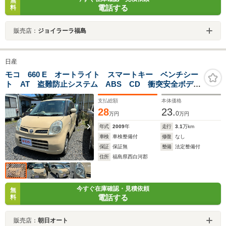
無
電話する
料
販売店：
ジョイラーラ福島
日産
モコ 660 E オートライト スマートキー ベンチシー
ト AT 盗難防止システム ABS CD 衝突安全ボデ
ィ エアコン パワーステアリング パワーウィンドウ
支払総額
本体価格
28
23.
0
万円
万円
年式
2009
年
走行
3.1
万km
車検
車検整備付
修復
なし
保証
保証無
整備
法定整備付
住所
福島県西白河郡
今すぐ在庫確認・見積依頼
無
電話する
料
販売店：
朝日オート