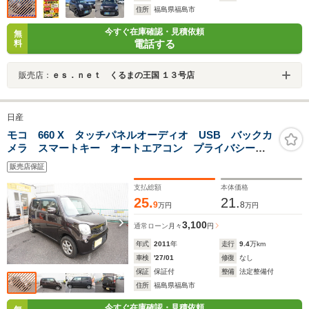
住所
福島県福島市
今すぐ在庫確認・見積依頼
無
電話する
料
販売店：
ｅｓ．ｎｅｔ くるまの王国 １３号店
日産
モコ 660 X タッチパネルオーディオ USB バックカ
メラ スマートキー オートエアコン プライバシーガ
ラス 禁煙車 1年保証・整備付
販売店保証
支払総額
本体価格
25.
21.
9
8
万円
万円
3,100
通常ローン
月々
円
年式
2011
年
走行
9.4
万km
車検
'27/01
修復
なし
保証
保証付
整備
法定整備付
住所
福島県福島市
今すぐ在庫確認・見積依頼