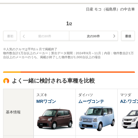
日産 モコ（福島県）の中古車
1
/2
最初
前の30件
次の30件
最後
※人気のクルマは平均1ヶ月で掲載終了
物件数合計1万台以上のメーカー｜算出データ期間：2024年9月～11月｜内容：物件数合計1万
台以上のメーカーのうち、掲載が終了した物件数が1,000台以上の場合
よく一緒に検討される車種を比較
スズキ
ダイハツ
マツダ
MRワゴン
ムーヴコンテ
AZ-ワゴ
基本情報