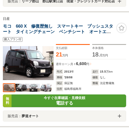
販売店：
リーフ郡山 郡山駅東口店 現金・クレジットカード対応店
日産
モコ 660 X 修復歴無し スマートキー プッシュスタ
ート タイミングチェーン ベンチシート オートエア
コン 禁煙車
購入プラン付
支払総額
本体価格
21
18.
0
万円
万円
6,600
通常ローン
月々
円
年式
2013
年
走行
15.5
万km
車検
'28/08
修復
なし
保証
保証無
整備
法定整備無
住所
福島県福島市
今すぐ在庫確認・見積依頼
無
電話する
料
販売店：
夢道オート