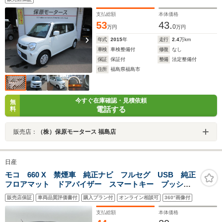
支払総額
本体価格
53
43.
0
万円
万円
年式
2015
年
走行
2.4
万km
車検
車検整備付
修復
なし
保証
保証付
整備
法定整備付
住所
福島県福島市
今すぐ在庫確認・見積依頼
無
電話する
料
販売店：
（株）保原モータース 福島店
日産
モコ 660 X 禁煙車 純正ナビ フルセグ USB 純正
フロアマット ドアバイザー スマートキー プッシュ
スタート 電動格納ミラー オートエアコン
販売店保証
車両品質評価書付
購入プラン付
オンライン相談可
360°画像付
支払総額
本体価格