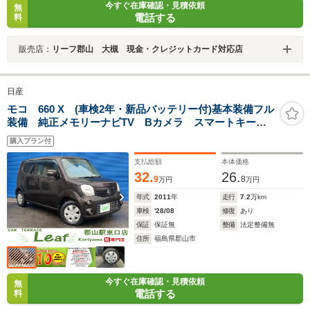
今すぐ在庫確認・見積依頼
無
電話する
料
販売店：
リーフ郡山 大槻 現金・クレジットカード対応店
日産
モコ 660 X (車検2年・新品バッテリー付)基本装備フル
装備 純正メモリーナビTV Bカメラ スマートキー
プッシュスタート 電格ミラー インパネCVT ABS
購入プラン付
タイミングチェーンエンジン
支払総額
本体価格
32.
26.
9
8
万円
万円
年式
2011
年
走行
7.2
万km
車検
'28/08
修復
あり
保証
保証無
整備
法定整備無
住所
福島県郡山市
今すぐ在庫確認・見積依頼
無
電話する
料