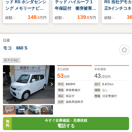
ッド RS ホンダセンシ
テッド ハイルーフ 1
RS 当社デモ
ング メモリーナビ
年保証付 衝突被害軽
正9インチコネ
リアカメラ ETC ド
減システム SDナ
ビTV・マルチ
148
139
3
総額：
.4
万円
総額：
.9
万円
総額：
ラレコ オートライト
ビ 禁煙車 ドライブ
カメラ・前後
レコーダー コーナー
レコーダー・
センサー ETC オー
ールゲート・
日産
トライト
Bluetooth
Bluetooth CD
ナー車
モコ 660 S
DVD再生 フルセグ
TV アイドリングス
販売店保証
トップ
支払総額
本体価格
53
43.
0
万円
万円
年式
2015
年
走行
2.4
万km
車検
車検整備付
修復
なし
保証
保証付
整備
法定整備付
住所
福島県福島市
今すぐ在庫確認・見積依頼
無
電話する
料