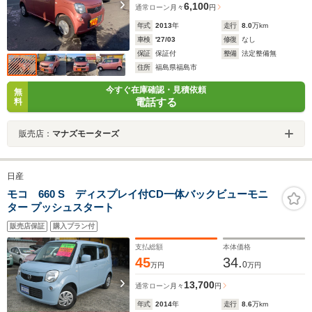
6,100
通常ローン
月々
円
年式
2013
年
走行
8.0
万km
車検
'27/03
修復
なし
保証
保証付
整備
法定整備無
住所
福島県福島市
今すぐ在庫確認・見積依頼
無
電話する
料
販売店：
マナズモーターズ
日産
モコ 660 S ディスプレイ付CD一体バックビューモニ
ター プッシュスタート
販売店保証
購入プラン付
支払総額
本体価格
45
34.
0
万円
万円
13,700
通常ローン
月々
円
年式
2014
年
走行
8.6
万km