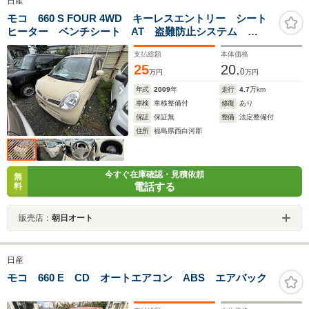
日産
モコ 660 S FOUR 4WD キーレスエントリー シート
ヒーター ベンチシート AT 盗難防止システム
ABS CD 衝突安全ボディ エアコン パワーステアリ
支払総額
本体価格
ング パワーウィンドウ
25
20.
0
万円
万円
年式
2009
年
走行
4.7
万km
車検
車検整備付
修復
あり
保証
保証無
整備
法定整備付
住所
福島県西白河郡
今すぐ在庫確認・見積依頼
無
電話する
料
販売店：
朝日オート
日産
モコ 660 E CD オートエアコン ABS エアバック