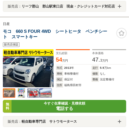
販売店：
リーフ郡山 郡山駅東口店 現金・クレジットカード対応店
日産
モコ 660 S FOUR 4WD シートヒータ ベンチシー
ト スマートキー
販売店保証
支払総額
本体価格
54
47.
3
万円
万円
年式
2013
年
走行
5.9
万km
車検
車検整備付
修復
なし
保証
保証付
整備
法定整備付
住所
福島県田村市
今すぐ在庫確認・見積依頼
無
電話する
料
販売店：
軽自動車専門店 サトウモータース