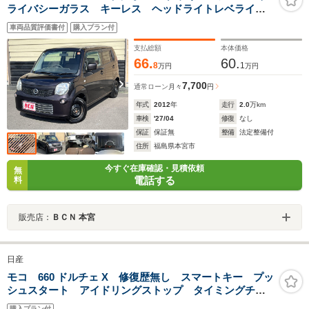
ライバシーガラス キーレス ヘッドライトレベライザ
ー 電動格納ミラー ドアバイザー 純正フロアマッ
車両品質評価書付
購入プラン付
ト パワーウィンドウ パワーロック パワーステアリ
ング
支払総額
本体価格
66.
60.
8
1
万円
万円
7,700
通常ローン
月々
円
年式
2012
年
走行
2.0
万km
車検
'27/04
修復
なし
保証
保証無
整備
法定整備付
住所
福島県本宮市
今すぐ在庫確認・見積依頼
無
電話する
料
販売店：
ＢＣＮ 本宮
日産
モコ 660 ドルチェ X 修復歴無し スマートキー プッ
シュスタート アイドリングストップ タイミングチェ
ーン ディスプレイオーディオ バックカメラ 純正14
購入プラン付