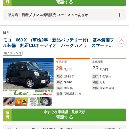
電話する
料
販売店：
日産プリンス福島販売 ユー・ｃｏｍあさか
日産
モコ 660 X (車検2年・新品バッテリー付) 基本装備フ
ル装備 純正CDオーディオ バックカメラ スマートキ
ー 電格ミラー インパネCVT ハロゲン ABS 純正
購入プラン付
13インチホイール タイミングチェーンエンジン
支払総額
本体価格
29.
23.
9
8
万円
万円
年式
2011
年
走行
7.0
万km
車検
'28/08
修復
なし
保証
保証無
整備
法定整備無
住所
福島県郡山市
今すぐ在庫確認・見積依頼
無
電話する
料