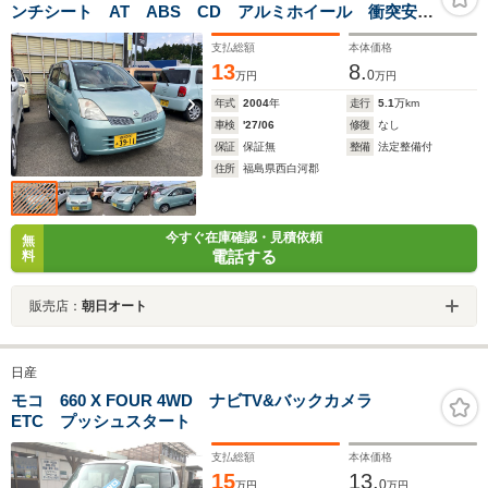
ンチシート AT ABS CD アルミホイール 衝突安全
ボディ エアコン パワーステアリング パワーウィン
支払総額
本体価格
ドウ
13
8.
0
万円
万円
年式
2004
年
走行
5.1
万km
車検
'27/06
修復
なし
保証
保証無
整備
法定整備付
住所
福島県西白河郡
今すぐ在庫確認・見積依頼
無
電話する
料
販売店：
朝日オート
日産
モコ 660 X FOUR 4WD ナビTV&バックカメラ
ETC プッシュスタート
支払総額
本体価格
15
13.
0
万円
万円