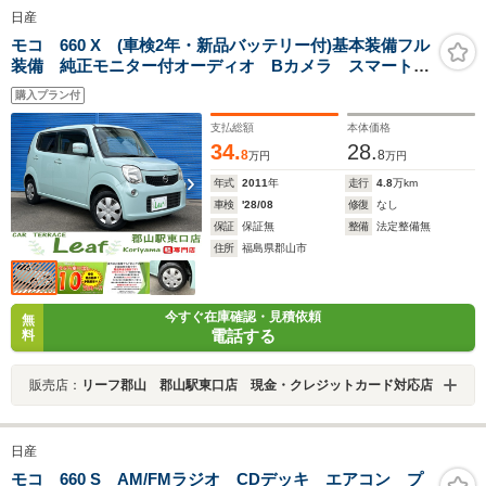
日産
モコ 660 X (車検2年・新品バッテリー付)基本装備フル
装備 純正モニター付オーディオ Bカメラ スマートキ
ー プッシュスタート インパネCVT ABS 13インチ
購入プラン付
ホイール タイミングチェーンエンジン
支払総額
本体価格
34.
28.
8
8
万円
万円
年式
2011
年
走行
4.8
万km
車検
'28/08
修復
なし
保証
保証無
整備
法定整備無
住所
福島県郡山市
今すぐ在庫確認・見積依頼
無
電話する
料
販売店：
リーフ郡山 郡山駅東口店 現金・クレジットカード対応店
日産
モコ 660 S AM/FMラジオ CDデッキ エアコン プ