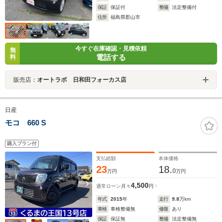
保証
保証付
整備
法定整備付
住所
福島県郡山市
今すぐ在庫確認・見積依頼
無
電話する
料
販売店：
オートラボ 日和田フォーカス店
日産
モコ 660 S
購入プラン付
支払総額
本体価格
23
18.
0
万円
万円
4,500
通常ローン
月々
円
年式
2015
年
走行
9.8
万km
車検
車検整備無
修復
あり
保証
保証無
整備
法定整備無