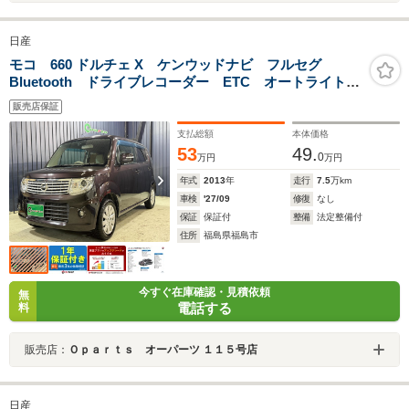
日産
モコ 660 ドルチェ X ケンウッドナビ フルセグ
Bluetooth ドライブレコーダー ETC オートライト
HID スマートキー アイドリングストップ 電動格納ミ
販売店保証
ラー ベンチシート CVT 盗難防止システム フォグ
ランプ
支払総額
本体価格
53
49.
0
万円
万円
年式
2013
年
走行
7.5
万km
車検
'27/09
修復
なし
保証
保証付
整備
法定整備付
住所
福島県福島市
今すぐ在庫確認・見積依頼
無
電話する
料
販売店：
Ｏｐａｒｔｓ オーパーツ １１５号店
日産