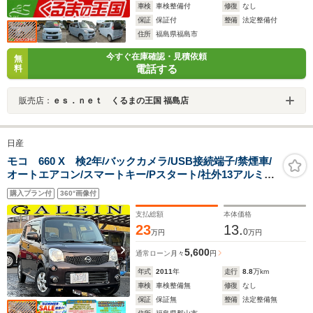
車検
車検整備付
修復
なし
保証
保証付
整備
法定整備付
住所
福島県福島市
今すぐ在庫確認・見積依頼
無
電話する
料
販売店：
ｅｓ．ｎｅｔ くるまの王国 福島店
日産
モコ 660 X 検2年/バックカメラ/USB接続端子/禁煙車/
オートエアコン/スマートキー/Pスタート/社外13アルミホ
イール/タイミングチェーン/ドアバイザー/フォグランプ/
購入プラン付
360°画像付
ドアミラーウィンカー/CD/ラジオオーディオ
支払総額
本体価格
23
13.
0
万円
万円
5,600
通常ローン
月々
円
年式
2011
年
走行
8.8
万km
車検
車検整備無
修復
なし
保証
保証無
整備
法定整備無