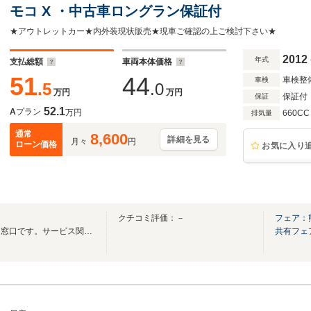
モコ X ・中古車ロングラン保証付
★アウトレットカー★内外装現状販売★現車ご確認の上ご検討下さい★
2012
年式
支払総額
車両本体価格
51
44
車検整
車検
.5
.0
万円
万円
保証付
保証
52.1
A
プラン
万円
660CC
排気量
通常
8,600
詳細を見る
月々
円
ローン価格
お気に入り
クチコミ評価：－
フェア：
こちらはお車のご購入相談専用窓口です。サービス関連は当店代表番号へお願いします。
共有フェ