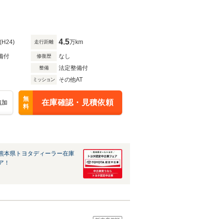
4.5
(H24)
万km
走行距離
備付
なし
修復歴
法定整備付
整備
その他AT
ミッション
無
在庫確認・見積依頼
追加
料
熊本県トヨタディーラー在庫
ア！