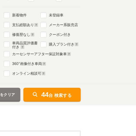
新着物件
未登録車
支払総額あり
メーカー系販売店
修復歴なし
クーポン付き
車両品質評価書
購入プラン付き
付き
カーセンサーアフター保証対象車
360
°画像付き車両
オンライン相談可
44
件をクリア
台 検索する