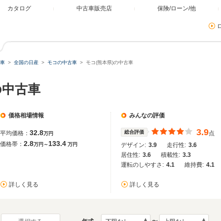
カタログ
中古車販売店
保険/ローン/他
車
全国の日産
モコの中古車
モコ(熊本県)の中古車
の中古車
価格相場情報
みんなの評価
3.9
32.8
総合評価
平均価格：
点
万円
2.8
133.4
価格帯：
万円～
万円
デザイン:
3.9
走行性:
3.6
居住性:
3.6
積載性:
3.3
運転のしやすさ:
4.1
維持費:
4.1
詳しく見る
詳しく見る