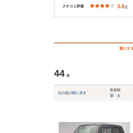
3.9
クチコミ評価
点
購入す
44
台
新着順
元の並び順に戻す
新
古