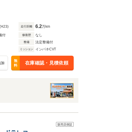
6.2
(H23)
万km
走行距離
備付
なし
修復歴
法定整備付
整備
インパネCVT
ミッション
無
在庫確認・見積依頼
追加
料
販売店保証