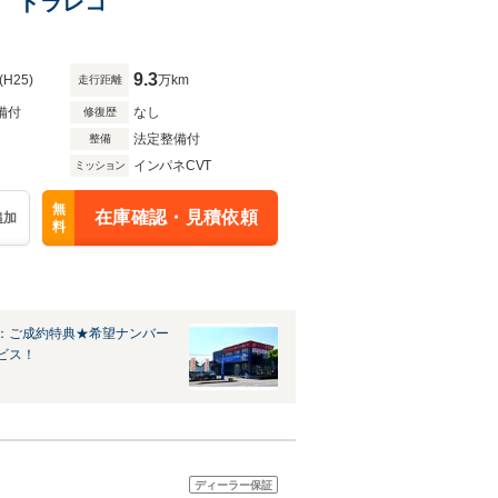
ラ ドラレコ
9.3
(H25)
万km
走行距離
備付
なし
修復歴
法定整備付
整備
インパネCVT
ミッション
無
在庫確認・見積依頼
追加
料
：ご成約特典★希望ナンバー
ビス！
ディーラー保証