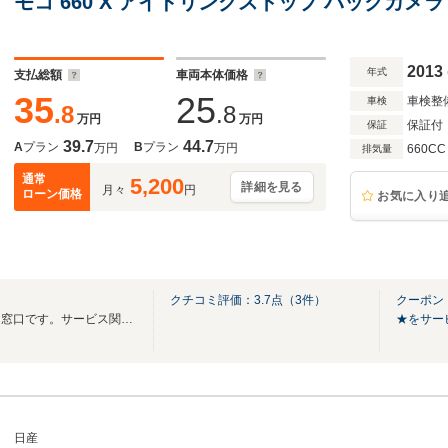
モコ 660 X アイドリングストップ バックカメ
2013
年式
支払総額
車両本体価格
35
25
車検整
車検
.8
.8
万円
万円
保証付
保証
39.7
44.7
A
プラン
B
プラン
万円
万円
660CC
排気量
通常
5,200
詳細を見る
月々
円
ローン価格
お気に入り
クチコミ評価：
3.7
点（
3
件）
クーポン
こちらはお車のご購入相談専用窓口です。サービス関連は当店代表番号へお願いします☆
★をサー
日産