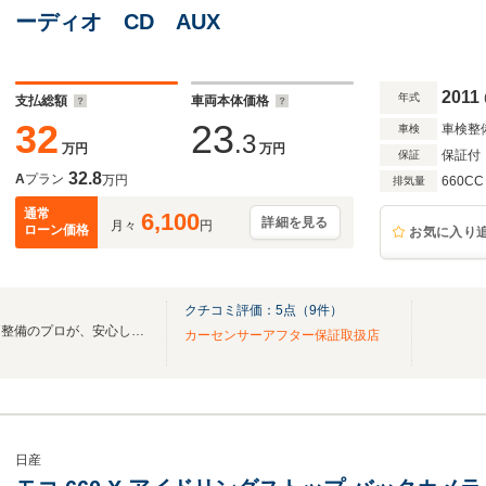
ーディオ CD AUX
2011
年式
支払総額
車両本体価格
32
23
車検整
車検
.3
万円
万円
保証付
保証
32.8
A
プラン
万円
660CC
排気量
通常
6,100
詳細を見る
月々
円
ローン価格
お気に入り
クチコミ評価：
5
点（
9
件）
当店は保証付き中古車専門店。整備のプロが、安心して選べる中古車をご用意します！！
カーセンサーアフター保証取扱店
日産