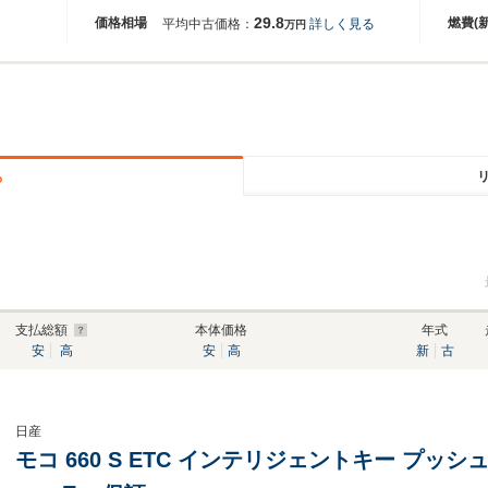
29.8
価格相場
燃費(
平均中古価格：
詳しく見る
万円
る
支払総額
本体価格
年式
安
高
安
高
新
古
日産
モコ 660 S ETC インテリジェントキー プッ