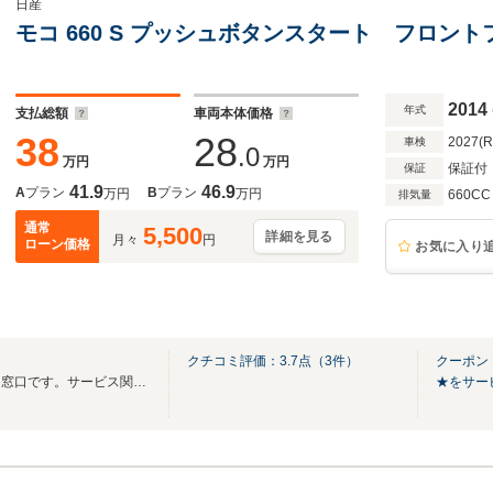
日産
モコ 660 S プッシュボタンスタート フロン
2014
年式
支払総額
車両本体価格
38
28
2027(
車検
.0
万円
万円
保証付
保証
41.9
46.9
A
プラン
B
プラン
万円
万円
660CC
排気量
通常
5,500
詳細を見る
月々
円
ローン価格
お気に入り
クチコミ評価：
3.7
点（
3
件）
クーポン
こちらはお車のご購入相談専用窓口です。サービス関連は当店代表番号へお願いします☆
★をサー