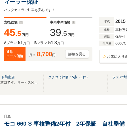
ィーラー保証
バックカメラで駐車も安心です！
2015
年式
支払総額
車両本体価格
45
39
車検整
車検
.5
.5
万円
万円
保証付
保証
51
51.3
A
プラン
B
プラン
万円
万円
660CC
排気量
通常
8,700
詳細を見る
月々
円
ローン価格
お気に入り
ンド菊南店
クチコミ評価：
5
点（
1
件）
フェア情
こちらはお車のご購入相談専用窓口です。サービス関連は当店代表番号へお願いします。
日産
モコ 660 S 車検整備2年付 2年保証 自社