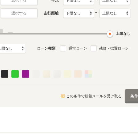
〜
年式
選択する
〜
走行距離
選択する
初代
月～2011年1月
2002年4月～2006年1月
ル
生産モデル
上限なし
ローン種類
通常ローン
残価・据置ローン
この条件で新着メールを受け取る
条