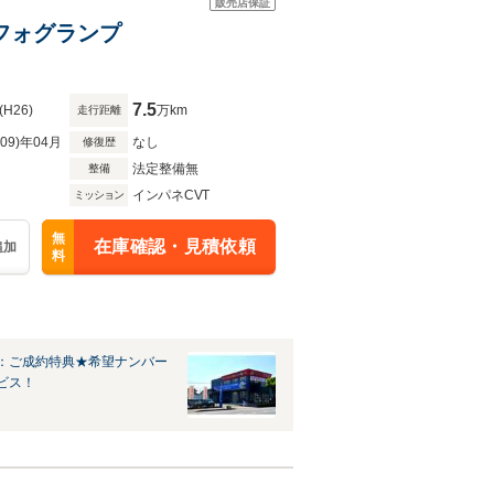
販売店保証
トフォグランプ
7.5
(H26)
万km
走行距離
R09)年04月
なし
修復歴
法定整備無
整備
インパネCVT
ミッション
無
在庫確認・見積依頼
追加
料
：ご成約特典★希望ナンバー
ビス！