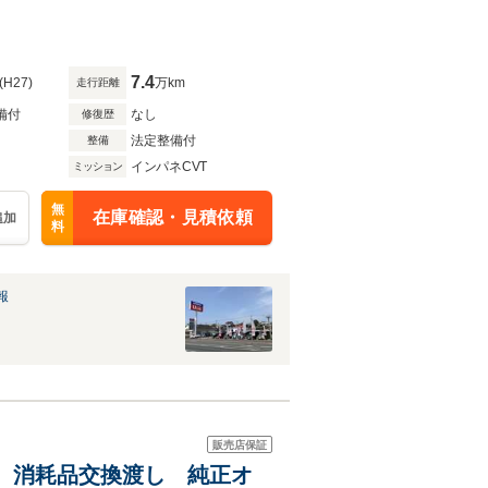
7.4
(H27)
万km
走行距離
備付
なし
修復歴
法定整備付
整備
インパネCVT
ミッション
無
在庫確認・見積依頼
追加
料
報
販売店保証
整備 消耗品交換渡し 純正オ