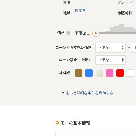
車名
グレード
熊本県
地域
市区町村
3代目
2代目
2011年2月～2016年5月
2006年2
生産モデル
生産モデ
価格
下限なし
モコのカタログを見る
〜
ローン月々支払い価格
ローン頭金（上限）
本体色
▼ もっと詳細な条件を追加する
モコ
の基本情報