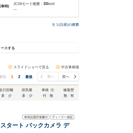
30
JC08モード燃費：
km/l
新車時)
---
モコ(日産)の燃費
リースする
スライドショーで見る
中古車相場
1
2
前へ
次へ
最初
最後
走行距離
排気量
車検
修復歴
多
少
多
少
付
無
無
有
車両品質評価書付
ディーラー保証
シュスタート バックカメラ デ