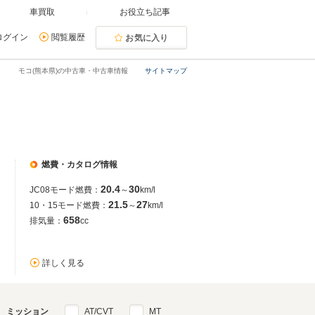
車買取
お役立ち記事
ログイン
閲覧履歴
お気に入り
モコ(熊本県)の中古車・中古車情報
サイトマップ
燃費・カタログ情報
20.4
30
JC08モード燃費：
～
km/l
21.5
27
10・15モード燃費：
～
km/l
658
排気量：
cc
詳しく見る
ミッション
AT/CVT
MT