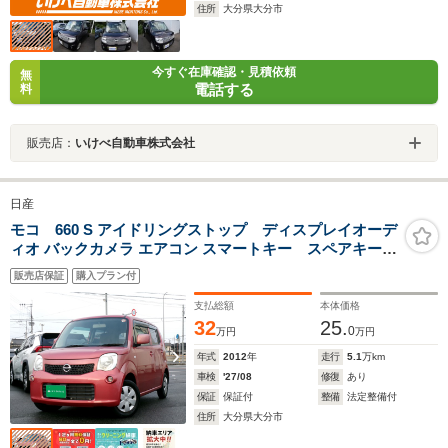
住所
大分県大分市
今すぐ在庫確認・見積依頼
無
電話する
料
販売店：
いけべ自動車株式会社
日産
モコ 660 S アイドリングストップ ディスプレイオーデ
ィオ バックカメラ エアコン スマートキー スペアキー
電動格納ミラー
販売店保証
購入プラン付
支払総額
本体価格
32
25.
0
万円
万円
年式
2012
年
走行
5.1
万km
車検
'27/08
修復
あり
保証
保証付
整備
法定整備付
住所
大分県大分市