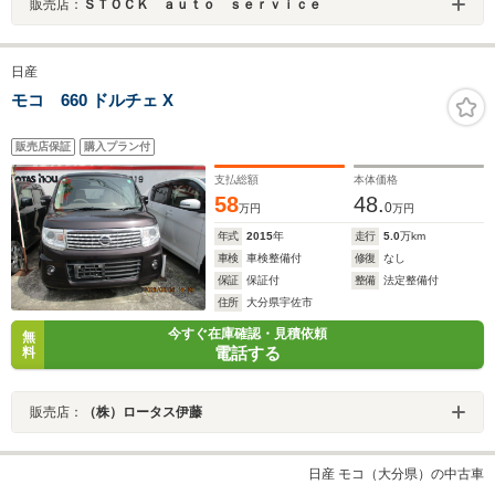
販売店：
ＳＴＯＣＫ ａｕｔｏ ｓｅｒｖｉｃｅ
日産
モコ 660 ドルチェ X
販売店保証
購入プラン付
支払総額
本体価格
58
48.
0
万円
万円
年式
2015
年
走行
5.0
万km
車検
車検整備付
修復
なし
保証
保証付
整備
法定整備付
住所
大分県宇佐市
今すぐ在庫確認・見積依頼
無
電話する
料
販売店：
（株）ロータス伊藤
日産 モコ（大分県）の中古車