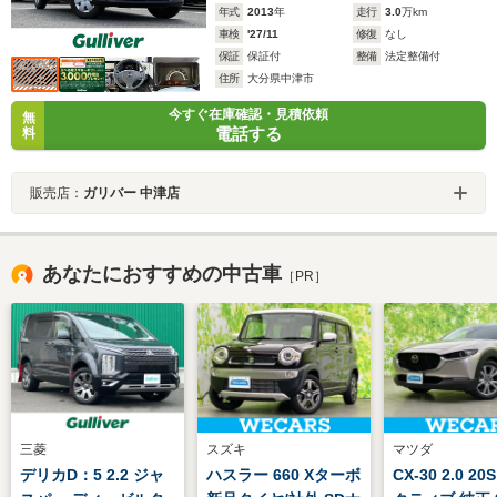
年式
2013
年
走行
3.0
万km
車検
'27/11
修復
なし
保証
保証付
整備
法定整備付
住所
大分県中津市
今すぐ在庫確認・見積依頼
無
電話する
料
販売店：
ガリバー 中津店
あなたにおすすめの中古車
［PR］
三菱
スズキ
マツダ
デリカD：5 2.2 ジャ
ハスラー 660 Xターボ
CX-30 2.0 2