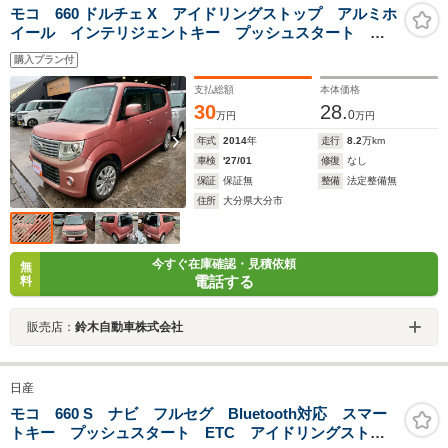
モコ 660 ドルチェ X アイドリングストップ アルミホ
イール インテリジェントキー プッシュスタート ス
テアリングスイッチ ベンチシート CD/MD Wエアバ
購入プラン付
ッグ
支払総額
本体価格
30
28.
0
万円
万円
年式
2014
年
走行
8.2
万km
車検
'27/01
修復
なし
保証
保証無
整備
法定整備無
住所
大分県大分市
今すぐ在庫確認・見積依頼
無
電話する
料
販売店：
鈴木自動車株式会社
日産
モコ 660 S ナビ フルセグ Bluetooth対応 スマー
トキー プッシュスタート ETC アイドリングストッ