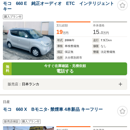
モコ 660 E 純正オーディオ ETC インテリジェント
キー
購入プラン付
支払総額
本体価格
19
15.
0
万円
万円
年式
2006
年
走行
7.5
万km
車検
車検整備無
修復
なし
保証
保証無
整備
法定整備無
住所
大分県別府市
今すぐ在庫確認・見積依頼
無
電話する
料
販売店：
日本ランカ
日産
モコ 660 X Bモニタ- 禁煙車 4本新品 キーフリー
販売店保証
購入プラン付