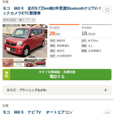
日産
モコ 660 X 走行9.7万km検2年受渡BluetoothナビTVバ
ックカメラETC禁煙車
販売店保証
購入プラン付
支払総額
本体価格
28
18.
0
万円
万円
年式
2011
年
走行
9.7
万km
車検
車検整備付
修復
なし
保証
保証付
整備
法定整備付
住所
大分県別府市
今すぐ在庫確認・見積依頼
無
電話する
料
販売店：
プランニングおがわ
日産
モコ 660 X ナビ TV オートエアコン