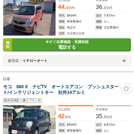
支払総額
本体価格
44.
36.
8
0
万円
万円
年式
2014
年
走行
7.9
万km
車検
車検整備付
修復
なし
保証
保証付
整備
法定整備付
住所
大分県大分市
今すぐ在庫確認・見積依頼
無
電話する
料
販売店：
イチローオート
日産
モコ 660 X ナビTV オートエアコン プッシュスター
ト/インテリジェントキー 社外14アルミ
販売店保証
購入プラン付
支払総額
本体価格
42
35.
0
万円
万円
年式
2013
年
走行
4.6
万km
車検
車検整備付
修復
なし