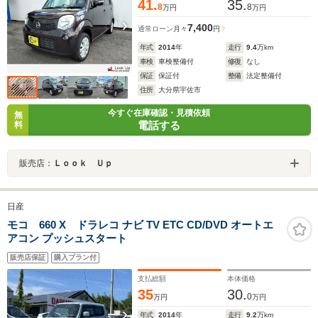
41.
35.
8
8
万円
万円
7,400
通常ローン
月々
円
年式
2014
年
走行
9.4
万km
車検
車検整備付
修復
なし
保証
保証付
整備
法定整備付
住所
大分県宇佐市
今すぐ在庫確認・見積依頼
無
電話する
料
販売店：
Ｌｏｏｋ Ｕｐ
日産
モコ 660 X ドラレコ ナビ TV ETC CD/DVD オートエ
アコン プッシュスタート
販売店保証
購入プラン付
支払総額
本体価格
35
30.
0
万円
万円
年式
2014
年
走行
9.2
万km