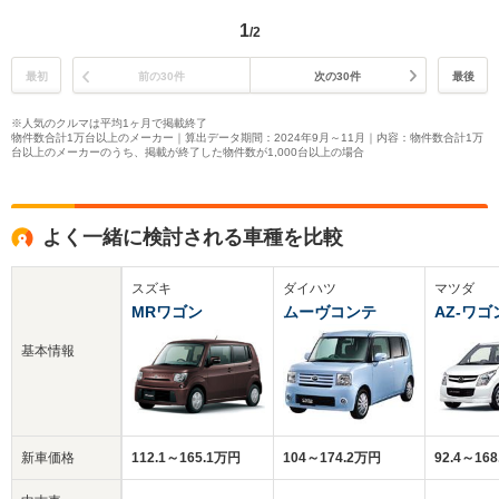
1
/2
最初
前の30件
次の30件
最後
※人気のクルマは平均1ヶ月で掲載終了
物件数合計1万台以上のメーカー｜算出データ期間：2024年9月～11月｜内容：物件数合計1万
台以上のメーカーのうち、掲載が終了した物件数が1,000台以上の場合
よく一緒に検討される車種を比較
スズキ
ダイハツ
マツダ
MRワゴン
ムーヴコンテ
AZ-ワゴ
基本情報
新車価格
112.1～165.1万円
104～174.2万円
92.4～16