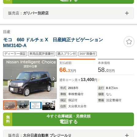
販売店：
ガリバー別府店
日産
モコ 660 ドルチェ X 日産純正ナビゲーション
MM314D-A
ディーラー保証
車両品質評価書付
購入プラン付
360°画像付
支払総額
本体価格
66.
58.
3
0
万円
万円
13,400
通常ローン
月々
円
年式
2015
年
走行
8.0
万km
車検
車検整備付
修復
なし
保証
保証付
整備
法定整備付
住所
大分県大分市
今すぐ在庫確認・見積依頼
無
電話する
料
販売店：
大分日産自動車 プレジールＵ