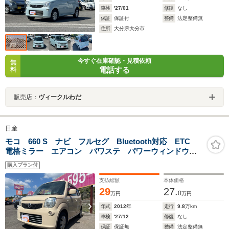
車検
'27/01
修復
なし
保証
保証付
整備
法定整備無
住所
大分県大分市
今すぐ在庫確認・見積依頼
無
電話する
料
販売店：
ヴィークルわだ
日産
モコ 660 S ナビ フルセグ Bluetooth対応 ETC
電格ミラー エアコン パワステ パワーウィンドウ
Wエアバッグ ベンチシート
購入プラン付
支払総額
本体価格
29
27.
0
万円
万円
年式
2012
年
走行
9.8
万km
車検
'27/12
修復
なし
保証
保証無
整備
法定整備無