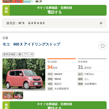
今すぐ在庫確認・見積依頼
無
電話する
料
販売店：
Ｍ’Ｓ ＧＡＲＡＧＥ
日産
モコ 660 X アイドリングストップ
販売店保証
購入プラン付
支払総額
本体価格
34
31.
0
万円
万円
年式
2013
年
走行
7.9
万km
車検
'26/11
修復
なし
保証
保証付
整備
法定整備付
住所
大分県別府市
今すぐ在庫確認・見積依頼
無
電話する
料