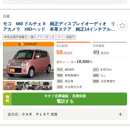
日産
モコ 660 ドルチェ X 純正ディスプレイオーディオ リ
アカメラ HIDヘッド 本革ステア 純正14インチアルミ
ホイール ETC スマートキー
車両品質評価書付
購入プラン付
オンライン相談可
支払総額
本体価格
59.
49.
8
9
万円
万円
18,500
通常ローン
月々
円
年式
2015
年
走行
6.5
万km
車検
車検整備付
修復
なし
保証
保証無
整備
法定整備付
住所
大分県大分市
今すぐ在庫確認・見積依頼
無
電話する
料
販売店：
ＣＡＲ ＰＬＡＴ 大分