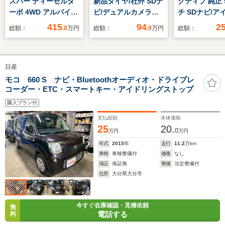
スパー ディーゼルタ
新品タイヤ/社外 SDナ
クティブ 純正 
ーボ 4WD アルパイン
ビ/デュアルカメラブ
チ SDナビ/ア
11インチナビ/マルチ
レーキサポート(スズ
ィブセンス(マツ
415
94
2
総額：
.8
万円
総額：
.9
万円
総額：
アラウンドモニター/
キ)/シートヒーター 前
線逸脱防止支
前後ドライブレコーダ
席/車線逸脱防止支援
ム/電動バック
ー/ETC/両側パワース
システム/ドライブレ
ライブレコーダ
日産
ライドドア/e-Assist/
コーダー 前後/ヘッド
後/ヘッドラン
レーダークルーズコン
ランプ HID
LED/Bluetoo
モコ 660 S ナビ・Bluetoothオーディオ・ドライブレ
コーダー・ETC・スマートキー・アイドリングストップ
トロール/BSM/JAOS
続/ETC
マッドフラップ/純正
購入プラン付
18インチAW/禁煙車
支払総額
本体価格
25
20.
0
万円
万円
年式
2015
年
走行
11.2
万km
車検
車検整備付
修復
なし
保証
保証無
整備
法定整備付
住所
大分県大分市
今すぐ在庫確認・見積依頼
無
電話する
料