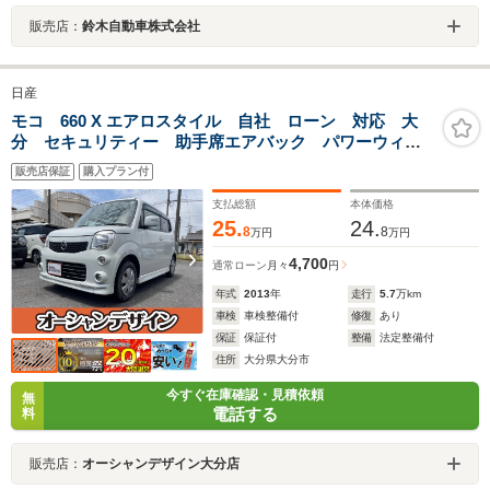
販売店：
鈴木自動車株式会社
日産
モコ 660 X エアロスタイル 自社 ローン 対応 大
分 セキュリティー 助手席エアバック パワーウィン
ドウ パワステ キーフリー オートエアコン 運転席
販売店保証
購入プラン付
エアバッグ ベンチシート アイドリングストップ 衝
突安全ボディ ABS
支払総額
本体価格
25.
24.
8
8
万円
万円
4,700
通常ローン
月々
円
年式
2013
年
走行
5.7
万km
車検
車検整備付
修復
あり
保証
保証付
整備
法定整備付
住所
大分県大分市
今すぐ在庫確認・見積依頼
無
電話する
料
販売店：
オーシャンデザイン大分店