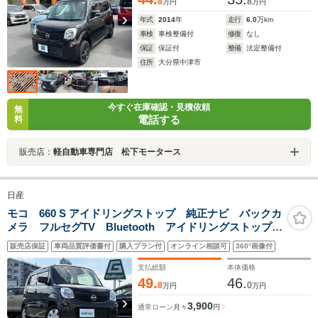
8
8
万円
万円
年式
2014
年
走行
6.0
万km
車検
車検整備付
修復
なし
保証
保証付
整備
法定整備付
住所
大分県中津市
今すぐ在庫確認・見積依頼
無
電話する
料
販売店：
軽自動車専門店 松下モータース
日産
モコ 660 S アイドリングストップ 純正ナビ バックカ
メラ フルセグTV Bluetooth アイドリングストップ
スマートキー プッシュスタート ドアバイザー 純正
販売店保証
車両品質評価書付
購入プラン付
オンライン相談可
360°画像付
フロアマット ベンチシート パワーステアリング ダ
ブルエアバック スマートキー
支払総額
本体価格
49.
46.
8
0
万円
万円
3,900
通常ローン
月々
円