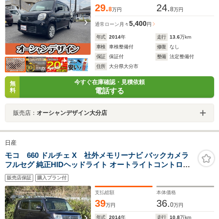
29.
24.
8
8
万円
万円
5,400
通常ローン
月々
円
年式
2014
年
走行
13.6
万km
車検
車検整備付
修復
なし
保証
保証付
整備
法定整備付
住所
大分県大分市
今すぐ在庫確認・見積依頼
無
電話する
料
販売店：
オーシャンデザイン大分店
日産
モコ 660 ドルチェ X 社外メモリーナビ バックカメラ
フルセグ 純正HIDヘッドライト オートライトコントロー
ル スマートキー エンジンプッシュスタート ETC
販売店保証
購入プラン付
支払総額
本体価格
39
36.
0
万円
万円
年式
2014
年
走行
10.8
万km