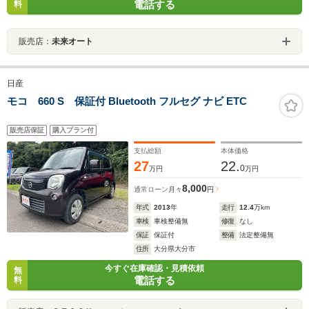
電話する
料
販売店：
未来オート
日産
モコ 660 S 保証付 Bluetooth フルセグ ナビ ETC
販売店保証
購入プラン付
支払総額
本体価格
27
22.
0
万円
万円
8,000
通常ローン
月々
円
年式
2013
年
走行
12.4
万km
車検
車検整備無
修復
なし
保証
保証付
整備
法定整備無
住所
大分県大分市
今すぐ在庫確認・見積依頼
無
電話する
料