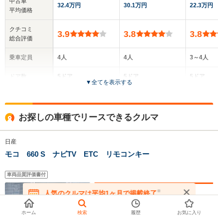
中古車
32.4万円
30.1万円
22.3万円
平均価格
クチコミ
3.9
3.8
3.8
総合評価
乗車定員
4人
4人
3～4人
ドア数
5ドア
5ドア
5ドア
▼
全てを表示する
全高
全高
全高
1.63m
1.64m～1.66m
1.66m
お探しの車種でリースできるクルマ
日産
全幅
全幅
全
サイズ
1.48m
1.48m
1.
モコ 660 S ナビTV ETC リモコンキー
全長
全長
(全長x全幅x全高)
3.4m
3.4m
3
車両品質評価書付
月額（
60
ヵ月リースの場合）
※
人気のクルマは平均1ヶ月で掲載終了
0.
在庫が無くなる前にお問い合わせください
96
ホイールベース
ホイールベース
ホイー
万円
-m
-m
頭金
0
円
ホーム
検索
履歴
お気に入り
ボーナス払いなし