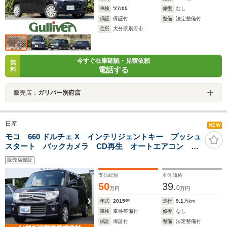
車検
'27/05
修復
なし
保証
保証付
整備
法定整備付
住所
大分県別府市
今すぐ在庫確認・見積依頼
無
電話する
料
販売店：
ガリバー別府店
日産
NEW
モコ 660 ドルチェ X インテリジェントキー プッシュ
スタート バックカメラ CD再生 オートエアコン ア
イドリングストップ レザー調シート 電格ミラー
販売店保証
支払総額
本体価格
50
39.
0
万円
万円
年式
2015
年
走行
9.1
万km
車検
車検整備付
修復
なし
保証
保証付
整備
法定整備付