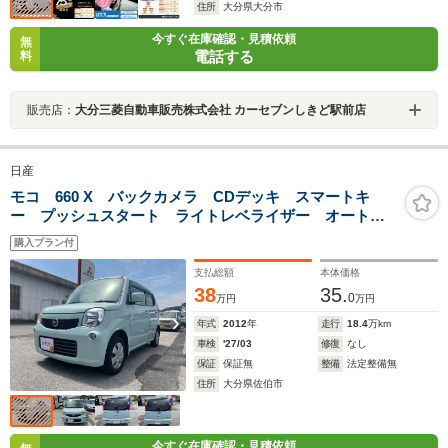
住所
大分県大分市
今すぐ在庫確認・見積依頼
無
電話する
料
販売店：
大分三菱自動車販売株式会社 カーセブンしきど駅前店
日産
モコ 660 X バックカメラ CDデッキ スマートキ
ー プッシュスタート ライトレベライザー オートエ
アコン
購入プラン付
支払総額
本体価格
38
35.
0
万円
万円
年式
2012
年
走行
18.4
万km
車検
'27/03
修復
なし
保証
保証無
整備
法定整備無
住所
大分県佐伯市
今すぐ在庫確認・見積依頼