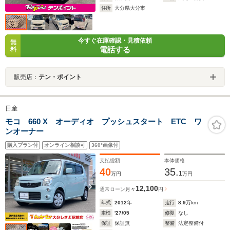
住所
大分県大分市
今すぐ在庫確認・見積依頼
無
電話する
料
販売店：
テン・ポイント
日産
モコ 660 X オーディオ プッシュスタート ETC ワ
ンオーナー
購入プラン付
オンライン相談可
360°画像付
支払総額
本体価格
40
35.
1
万円
万円
12,100
通常ローン
月々
円
年式
2012
年
走行
8.9
万km
車検
'27/05
修復
なし
保証
保証無
整備
法定整備付