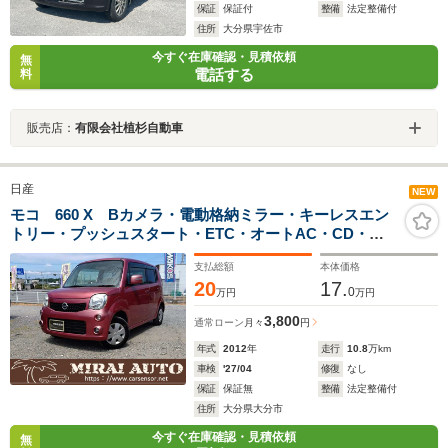
保証
保証付
整備
法定整備付
住所
大分県宇佐市
今すぐ在庫確認・見積依頼
無
電話する
料
販売店：
有限会社植杉自動車
日産
NEW
モコ 660 X Bカメラ・電動格納ミラー・キーレスエン
トリー・プッシュスタート・ETC・オートAC・CD・
USBポート・ライトレベライザー・盗難防止装置
支払総額
本体価格
20
17.
0
万円
万円
3,800
通常ローン
月々
円
年式
2012
年
走行
10.8
万km
車検
'27/04
修復
なし
保証
保証無
整備
法定整備付
住所
大分県大分市
今すぐ在庫確認・見積依頼
無