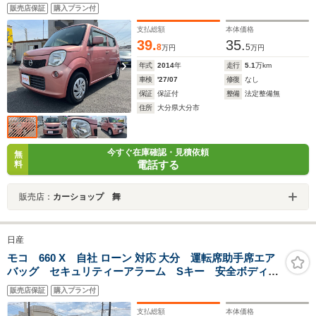
プ ライトレベライザー ベンチシート
販売店保証
購入プラン付
支払総額
本体価格
39.
35.
8
5
万円
万円
年式
2014
年
走行
5.1
万km
車検
'27/07
修復
なし
保証
保証付
整備
法定整備無
住所
大分県大分市
今すぐ在庫確認・見積依頼
無
電話する
料
販売店：
カーショップ 舞
日産
モコ 660 X 自社 ローン 対応 大分 運転席助手席エア
バッグ セキュリティーアラーム Sキー 安全ボディ
キーレスキー i-stop ベンチ フルオートエアコン パ
販売店保証
購入プラン付
ワーステアリング ABS エアB パワーウィンドー
支払総額
本体価格