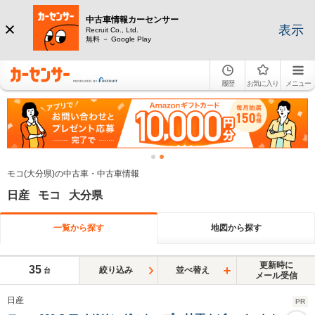
中古車情報カーセンサー
表示
Recruit Co., Ltd.
無料 － Google Play
履歴
お気に入り
メニュー
モコ(大分県)の中古車・中古車情報
日産 モコ 大分県
一覧から探す
地図から探す
更新時に
35
絞り込み
並べ替え
台
メール受信
日産
PR