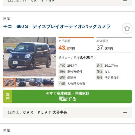
販売店：
ＨＩＲＡ ｌｉｎｋ
日産
モコ 660 S ディスプレイオーディオ/バックカメラ
支払総額
本体価格
43.
37.
8
0
万円
万円
8,400
通常ローン
月々
円
年式
2014
年
走行
10.1
万km
車検
車検整備付
修復
なし
保証
保証無
整備
法定整備付
住所
大分県大分市
今すぐ在庫確認・見積依頼
無
電話する
料
販売店：
ＣＡＲ ＰＬＡＴ 大分中央
日産