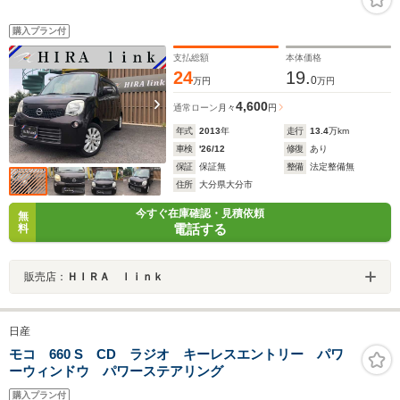
購入プラン付
支払総額
本体価格
24
19.
0
万円
万円
4,600
通常ローン
月々
円
年式
2013
年
走行
13.4
万km
車検
'26/12
修復
あり
保証
保証無
整備
法定整備無
住所
大分県大分市
今すぐ在庫確認・見積依頼
無
電話する
料
販売店：
ＨＩＲＡ ｌｉｎｋ
日産
モコ 660 S CD ラジオ キーレスエントリー パワ
ーウィンドウ パワーステアリング
購入プラン付