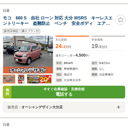
日産
モコ 660 S 自社 ローン 対応 大分 WSRS キーレスエ
ントリーキー 盗難防止 ベンチ 安全ボディ エアコ
ン パワーウィンドウ アイドリングストップ 運転席
販売店保証
購入プラン付
エアバック ABS パワステ スマートエントリー
支払総額
本体価格
24.
19.
8
8
万円
万円
4,500
通常ローン
月々
円
年式
2014
年
走行
9.8
万km
車検
車検整備付
修復
なし
保証
保証付
整備
法定整備付
住所
大分県大分市
今すぐ在庫確認・見積依頼
無
電話する
料
販売店：
オーシャンデザイン大分店
日産