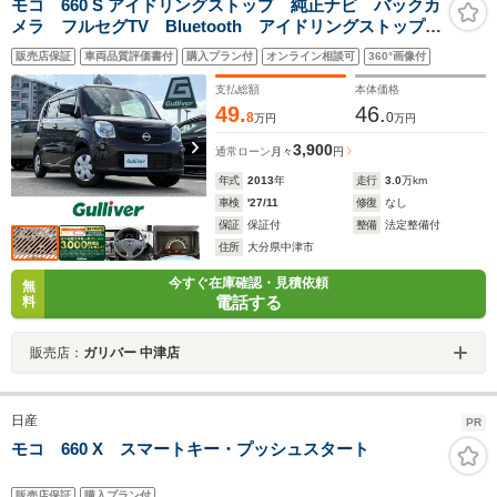
モコ 660 S アイドリングストップ 純正ナビ バックカ
メラ フルセグTV Bluetooth アイドリングストップ
スマートキー プッシュスタート ドアバイザー 純正
販売店保証
車両品質評価書付
購入プラン付
オンライン相談可
360°画像付
フロアマット ベンチシート パワーステアリング ダ
ブルエアバック スマートキー
支払総額
本体価格
49.
46.
8
0
万円
万円
3,900
通常ローン
月々
円
年式
2013
年
走行
3.0
万km
車検
'27/11
修復
なし
保証
保証付
整備
法定整備付
住所
大分県中津市
今すぐ在庫確認・見積依頼
無
電話する
料
販売店：
ガリバー 中津店
日産
PR
モコ 660 X スマートキー・プッシュスタート
販売店保証
購入プラン付