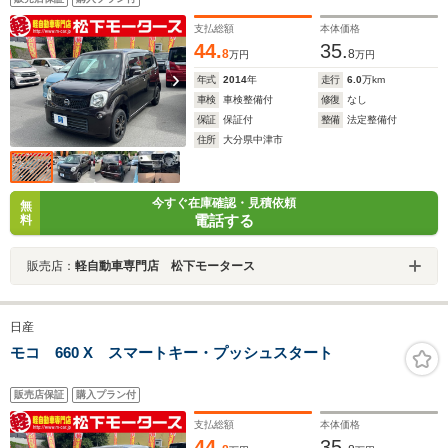
支払総額
本体価格
44.
35.
8
8
万円
万円
年式
2014
年
走行
6.0
万km
車検
車検整備付
修復
なし
保証
保証付
整備
法定整備付
住所
大分県中津市
今すぐ在庫確認・見積依頼
無
電話する
料
販売店：
軽自動車専門店 松下モータース
日産
モコ 660 X スマートキー・プッシュスタート
販売店保証
購入プラン付
支払総額
本体価格
44.
35.