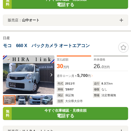
無
電話する
料
販売店：
山中オート
日産
モコ 660 X バックカメラ オートエアコン
支払総額
本体価格
30
26.
0
万円
万円
5,700
通常ローン
月々
円
年式
2011
年
走行
8.3
万km
車検
'28/07
修復
なし
保証
保証無
整備
法定整備無
住所
大分県大分市
今すぐ在庫確認・見積依頼
無
電話する
料