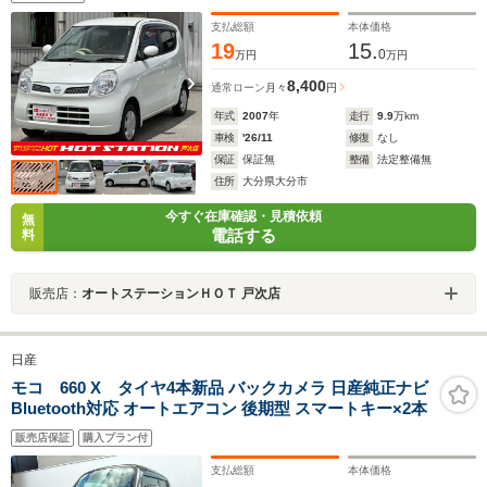
支払総額
本体価格
19
15.
0
万円
万円
8,400
通常ローン
月々
円
年式
2007
年
走行
9.9
万km
車検
'26/11
修復
なし
保証
保証無
整備
法定整備無
住所
大分県大分市
今すぐ在庫確認・見積依頼
無
電話する
料
販売店：
オートステーションＨＯＴ 戸次店
日産
モコ 660 X タイヤ4本新品 バックカメラ 日産純正ナビ
Bluetooth対応 オートエアコン 後期型 スマートキー×2本
販売店保証
購入プラン付
支払総額
本体価格