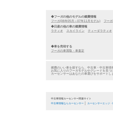
◆フーガの他のモデルの燃費情報
フーガ(06年05月～07年11月モデル)
フーガ
◆日産の他の車の燃費情報
ラティオ
スカイライン
ティーダラティオ
◆車を売却する
フーガの車買取・車査定
燃費のいい車を探すなら、中古車・中古車情報の
お気に入りのフーガモデルやグレードを見つけた
カーセンサーはあなたの車選びをサポートし
中古車情報カーセンサー関連サイト
中古車情報ならカーセンサー
カーセンサーエッジ・