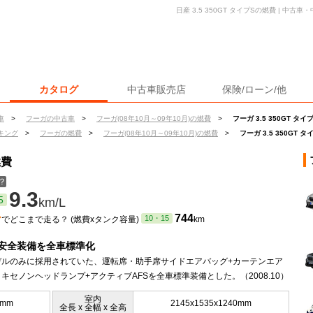
日産 3.5 350GT タイプSの燃費 | 中
カタログ
中古車販売店
保険/ローン/他
車
>
フーガの中古車
>
フーガ(08年10月～09年10月)の燃費
>
フーガ 3.5 350GT タ
キング
>
フーガの燃費
>
フーガ(08年10月～09年10月)の燃費
>
フーガ 3.5 350GT 
燃費
？
9.3
5
km/L
ン
744
10・15
でどこまで走る？ (燃費xタンク容量)
km
安全装備を全車標準化
デルのみに採用されていた、運転席・助手席サイドエアバッグ+カーテンエア
キセノンヘッドランプ+アクティブAFSを全車標準装備とした。（2008.10）
室内
0mm
2145x1535x1240mm
全長 x 全幅 x 全高