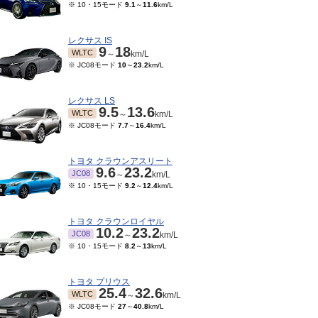
※ 10・15モード
9.1
～
11.6
km/L
レクサス IS
9
18
WLTC
～
km/L
※ JC08モード
10
～
23.2
km/L
レクサス LS
9.5
13.6
WLTC
～
km/L
※ JC08モード
7.7
～
16.4
km/L
トヨタ クラウンアスリート
9.6
23.2
JC08
～
km/L
※ 10・15モード
9.2
～
12.4
km/L
トヨタ クラウンロイヤル
10.2
23.2
JC08
～
km/L
※ 10・15モード
8.2
～
13
km/L
トヨタ プリウス
25.4
32.6
WLTC
～
km/L
※ JC08モード
27
～
40.8
km/L