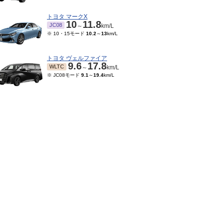
トヨタ マークX
10
11.8
JC08
～
km/L
※ 10・15モード
10.2
～
13
km/L
トヨタ ヴェルファイア
9.6
17.8
WLTC
～
km/L
※ JC08モード
9.1
～
19.4
km/L