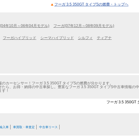
フーガ 3.5 350GT タイプSの燃費・トップヘ
(04年10月～06年04月モデル)
フーガ(07年12月～08年09月モデル)
フーガハイブリッド
シーマハイブリッド
シルフィ
ティアナ
カーセンサー！フーガ 3.5 350GT タイプSの燃費が分かります。
ら、お得・納得の中古車探し。豊富なフーガ 3.5 350GT タイプS中古車情報
ます！
フーガ 3.5 350
輸入車
車買取・車査定
中古車リース