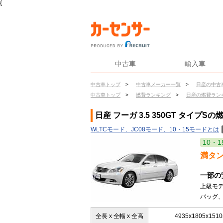
{
中古車
輸入車
中古車トップ
>
中古車メーカー一覧
>
日産の中古
中古車トップ
>
燃費ランキング
>
日産の燃費ラン
日産 フーガ 3.5 350GT タイプSの
WLTCモード、JC08モード、10・15モードとは
10・1
満タ
一部の
上級モ
バッグ、
全長 x 全幅 x 全高
4935x1805x151