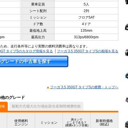
乗車定員
5人
シート配列
2列
ミッション
フロア5AT
ドア数
4ドア
最低地上高
135mm
rpm
最高出力
313ps/6800rpm
のため、走行条件等により実際の燃料消費率は異なります。
350GT タイプSのカタログ情報を見る
フーガ 3.5 350GT タイプSの相場を見る
のグレードの中古車を探す
フーガ 3.5 350GT タイプSの燃費・トップヘ
）の他のグレード
価格
駆動方式/最大出力/過給器/生産期間/燃費性能
満タンで
使用燃料
新車時価格
ミッション
どこまで走る？
エンジン
(税込)
(燃費xタンク容量)