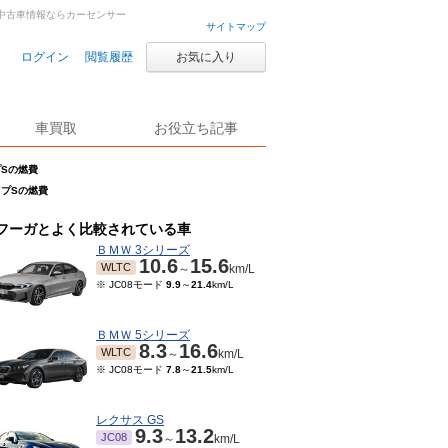
古車・中古車情報ならカーセンサー
サイトマップ
ログイン
閲覧履歴
お気に入り
車買取
お役立ち記事
イプSの燃費
タイプSの燃費
フーガとよく比較されている車
ＢＭＷ 3シリーズ
10.6
15.6
WLTC
～
km/L
※ JC08モード
9.9
～
21.4
km/L
ＢＭＷ 5シリーズ
8.3
16.6
WLTC
～
km/L
※ JC08モード
7.8
～
21.5
km/L
レクサス GS
9.3
13.2
JC08
～
km/L