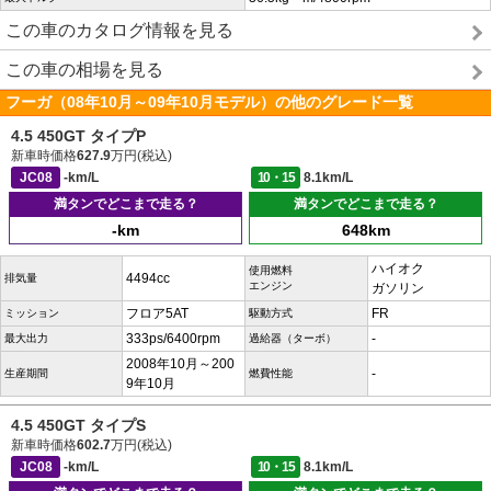
この車のカタログ情報を見る
この車の相場を見る
フーガ（08年10月～09年10月モデル）の他のグレード一覧
4.5 450GT タイプP
新車時価格
627.9
万円(税込)
JC08
-km/L
10・15
8.1km/L
満タンでどこまで走る？
満タンでどこまで走る？
-km
648km
ハイオク
使用燃料
4494cc
排気量
エンジン
ガソリン
フロア5AT
FR
ミッション
駆動方式
333ps/6400rpm
-
最大出力
過給器（ターボ）
2008年10月～200
-
生産期間
燃費性能
9年10月
4.5 450GT タイプS
新車時価格
602.7
万円(税込)
JC08
-km/L
10・15
8.1km/L