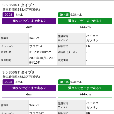
3.5 350GT タイプP
新車時価格
533.4
万円(税込)
JC08
-km/L
10・15
9.3km/L
満タンでどこまで走る？
満タンでどこまで走る？
-km
744km
ハイオク
使用燃料
3498cc
排気量
エンジン
ガソリン
フロア5AT
FR
ミッション
駆動方式
313ps/6800rpm
-
最大出力
過給器（ターボ）
2008年10月～200
-
生産期間
燃費性能
9年10月
3.5 350GT タイプS
新車時価格
468.3
万円(税込)
JC08
-km/L
10・15
9.3km/L
満タンでどこまで走る？
満タンでどこまで走る？
-km
744km
ハイオク
使用燃料
3498cc
排気量
エンジン
ガソリン
フロア5AT
FR
ミッション
駆動方式