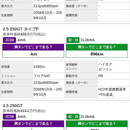
313ps/6800rpm
-
最大出力
過給器（ターボ）
2008年10月～200
-
生産期間
燃費性能
9年10月
2.5 250GT タイプP
新車時価格
428.4
万円(税込)
JC08
-km/L
10・15
11.2km/L
満タンでどこまで走る？
満タンでどこまで走る？
-km
896km
ハイオク
使用燃料
2495cc
排気量
エンジン
ガソリン
フロア5AT
FR
ミッション
駆動方式
223ps/6800rpm
-
最大出力
過給器（ターボ）
2008年10月～200
H22年度燃費基準
生産期間
燃費性能
9年10月
+5%達成
2.5 250GT
新車時価格
414.2
万円(税込)
JC08
-km/L
10・15
11.2km/L
満タンでどこまで走る？
満タンでどこまで走る？