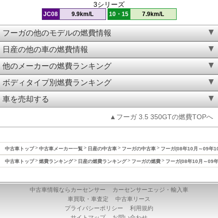
3シリーズ
JC08
9.9km/L
10・15
7.9km/L
フーガの他のモデルの燃費情報
日産の他の車の燃費情報
他のメーカーの燃費ランキング
ボディタイプ別燃費ランキング
車を売却する
▲フーガ 3.5 350GTの燃費TOPへ
中古車トップ
中古車メーカー一覧
日産の中古車
フーガの中古車
フーガ(08年10月～09年1
中古車トップ
燃費ランキング
日産の燃費ランキング
フーガの燃費
フーガ(08年10月～09
中古車情報ならカーセンサー
カーセンサーエッジ・輸入車
車買取・車査定
中古車リース
プライバシーポリシー
利用規約
サイトマップ
お問い合わせ