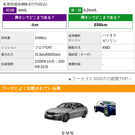
新車時価格
468.3
万円(税込)
JC08
-km/L
10・15
8.2km/L
満タンでどこまで走る？
満タンでどこまで走る？
-km
656km
ハイオク
使用燃料
3498cc
排気量
エンジン
ガソリン
フロア5AT
4WD
ミッション
駆動方式
313ps/6800rpm
-
最大出力
過給器（ターボ）
2008年10月～200
-
生産期間
燃費性能
9年10月
▲フーガ 3.5 350GTの燃費TOPへ
フーガとよく比較されている車
ＢＭＷ