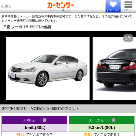
戻る
お気に入り
メニュー
新車時価格はメーカー発表当時の車両本体価格です。また基本情報など、その他の項目について
もメーカー発表時の情報に基いています。
日産 フーガ 3.5 350GTの燃費
1/5
07年(H19)12月、MC時の4.5 450GTのフロント
JC08モード
10・15モード
-km/L(80L)
9.3km/L(80L)
満タン
でどこまで走る？
満タン
でどこまで走る？