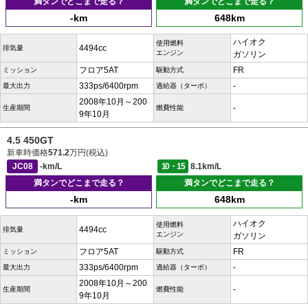
満タンでどこまで走る？
満タンでどこまで走る？
-km
648km
ハイオク
使用燃料
4494cc
排気量
エンジン
ガソリン
フロア5AT
FR
ミッション
駆動方式
333ps/6400rpm
-
最大出力
過給器（ターボ）
2008年10月～200
-
生産期間
燃費性能
9年10月
4.5 450GT
新車時価格
571.2
万円(税込)
JC08
-km/L
10・15
8.1km/L
満タンでどこまで走る？
満タンでどこまで走る？
-km
648km
ハイオク
使用燃料
4494cc
排気量
エンジン
ガソリン
フロア5AT
FR
ミッション
駆動方式
333ps/6400rpm
-
最大出力
過給器（ターボ）
2008年10月～200
-
生産期間
燃費性能
9年10月