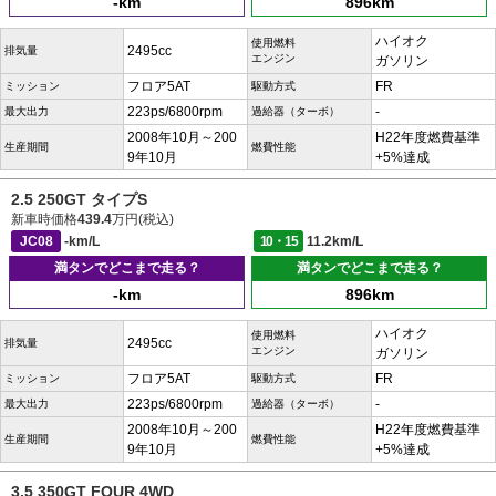
-km
896km
ハイオク
使用燃料
2495cc
排気量
エンジン
ガソリン
フロア5AT
FR
ミッション
駆動方式
223ps/6800rpm
-
最大出力
過給器（ターボ）
2008年10月～200
H22年度燃費基準
生産期間
燃費性能
9年10月
+5%達成
2.5 250GT タイプS
新車時価格
439.4
万円(税込)
JC08
-km/L
10・15
11.2km/L
満タンでどこまで走る？
満タンでどこまで走る？
-km
896km
ハイオク
使用燃料
2495cc
排気量
エンジン
ガソリン
フロア5AT
FR
ミッション
駆動方式
223ps/6800rpm
-
最大出力
過給器（ターボ）
2008年10月～200
H22年度燃費基準
生産期間
燃費性能
9年10月
+5%達成
3.5 350GT FOUR 4WD