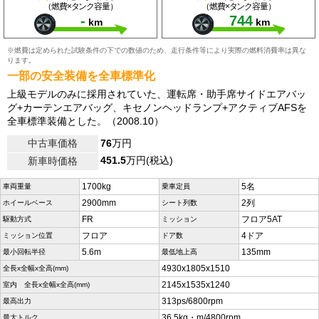
（燃費×タンク容量）
（燃費×タンク容量）
-
744
km
km
※燃費は定められた試験条件の下での数値のため、走行条件等により実際の燃料消費率は異な
ります。
一部の安全装備を全車標準化
上級モデルのみに採用されていた、運転席・助手席サイドエアバッ
グ+カーテンエアバッグ、キセノンヘッドランプ+アクティブAFSを
全車標準装備とした。（2008.10）
中古車価格
76
万円
451.5
万円(税込)
新車時価格
1700kg
5名
車両重量
乗車定員
2900mm
2列
ホイールベース
シート列数
FR
フロア5AT
駆動方式
ミッション
フロア
4ドア
ミッション位置
ドア数
5.6m
135mm
最小回転半径
最低地上高
4930x1805x1510
全長x全幅x全高(mm)
2145x1535x1240
室内 全長x全幅x全高(mm)
313ps/6800rpm
最高出力
36.5kg・m/4800rpm
最大トルク