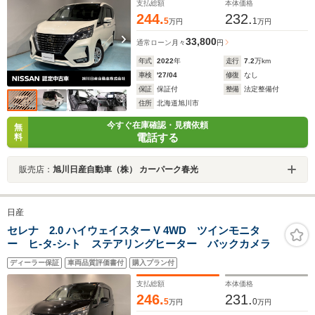
支払総額
本体価格
244.
232.
5
1
万円
万円
33,800
通常ローン
月々
円
年式
2022
年
走行
7.2
万km
車検
'27/04
修復
なし
保証
保証付
整備
法定整備付
住所
北海道旭川市
今すぐ在庫確認・見積依頼
無
電話する
料
販売店：
旭川日産自動車（株） カーパーク春光
日産
セレナ 2.0 ハイウェイスター V 4WD ツインモニタ
ー ヒ-タ-シ-ト ステアリングヒーター バックカメラ
ディーラー保証
車両品質評価書付
購入プラン付
支払総額
本体価格
246.
231.
5
0
万円
万円