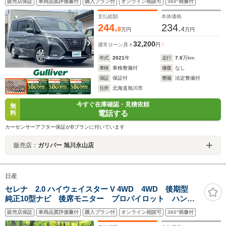
販売店保証
車両品質評価書付
購入プラン付
オンライン相談可
360°画像付
ーキ/クリアランスソナー/プロパイロット/ACC
支払総額
本体価格
244.
234.
8
4
万円
万円
32,200
通常ローン
月々
円
年式
2021
年
走行
7.0
万km
車検
車検整備付
修復
なし
保証
保証付
整備
法定整備付
住所
北海道旭川市
今すぐ在庫確認・見積依頼
無
電話する
料
カーセンサーアフター保証がBプランに付いています
販売店：
ガリバー 旭川永山店
日産
セレナ 2.0 ハイウェイスター V 4WD 4WD 後期型
純正10型ナビ 後席モニター プロパイロット ハンズ
フリー両側電動ドア 全周囲カメラ 衝突軽減 デジタ
販売店保証
車両品質評価書付
購入プラン付
オンライン相談可
360°画像付
ルインナーミラー 純正16インチAW CD DVD