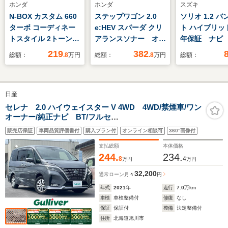
ホンダ
ホンダ
スズキ
N-BOX カスタム 660
ステップワゴン 2.0
ソリオ 1.2 
ターボ コーディネー
e:HEV スパーダ クリ
ト ハイブリッド
トスタイル 2トーン
アランスソナー オー
年保証 ナビ
バックカメラ 両側電
トクルーズコントロー
Rカメラ BT
219
382
総額：
.8
万円
総額：
.8
万円
総額：
動スライドドア クリ
ル レーンアシスト
オ DVD ET
アランスソナー オー
衝突被害軽減システ
滑り防止 シ-
トクルーズコントロー
ム 両側電動スライド
タ- アルミ 
日産
ル レーンアシスト
ドア オートライト
キ- スペアキ
衝突被害軽減システ
LEDヘッドランプ 電
記録簿 ドア
セレナ 2.0 ハイウェイスター V 4WD 4WD/禁煙車/ワン
オーナー/純正ナビ BT/フルセ
ム オートライト
動リアゲート スマー
ザ- AAC 
グ/CD/DVD/SD/LDW/LDP/BSW/BSI/エマージェンシブレ
LEDヘッドランプ ス
トキー 電動格納ミラ
ッグ
販売店保証
車両品質評価書付
購入プラン付
オンライン相談可
360°画像付
ーキ/クリアランスソナー/プロパイロット/ACC
マートキー アイドリ
ー
支払総額
本体価格
ングストップ
244.
234.
8
4
万円
万円
32,200
通常ローン
月々
円
年式
2021
年
走行
7.0
万km
車検
車検整備付
修復
なし
保証
保証付
整備
法定整備付
住所
北海道旭川市