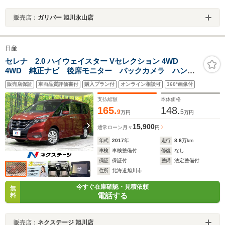
販売店：
ガリバー 旭川永山店
日産
セレナ 2.0 ハイウェイスター Vセレクション 4WD
4WD 純正ナビ 後席モニター バックカメラ ハンズ
フリー両側電動ドア 寒冷地仕様 衝突軽減 禁煙車
販売店保証
車両品質評価書付
購入プラン付
オンライン相談可
360°画像付
クルコン ETC ドラレコ Bluetooth CD/DVD 純正
15インチAW
支払総額
本体価格
165.
148.
9
5
万円
万円
15,900
通常ローン
月々
円
年式
2017
年
走行
8.8
万km
車検
車検整備付
修復
なし
保証
保証付
整備
法定整備付
住所
北海道旭川市
今すぐ在庫確認・見積依頼
無
電話する
料
販売店：
ネクステージ 旭川店