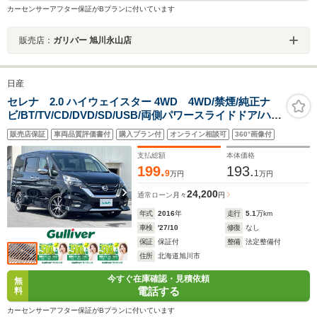
カーセンサーアフター保証がBプランに付いています
販売店：
ガリバー 旭川永山店
日産
セレナ 2.0 ハイウェイスター 4WD 4WD/禁煙/純正ナ
ビ/BT/TV/CD/DVD/SD/USB/両側パワースライドドア/ハン
ズフリースライドドア/リアエアコン/前席シートヒーター/
販売店保証
車両品質評価書付
購入プラン付
オンライン相談可
360°画像付
純正17アルミホイール付き冬タイヤ積込
支払総額
本体価格
199.
193.
9
1
万円
万円
24,200
通常ローン
月々
円
年式
2016
年
走行
5.1
万km
車検
'27/10
修復
なし
保証
保証付
整備
法定整備付
住所
北海道旭川市
今すぐ在庫確認・見積依頼
無
電話する
料
カーセンサーアフター保証がBプランに付いています