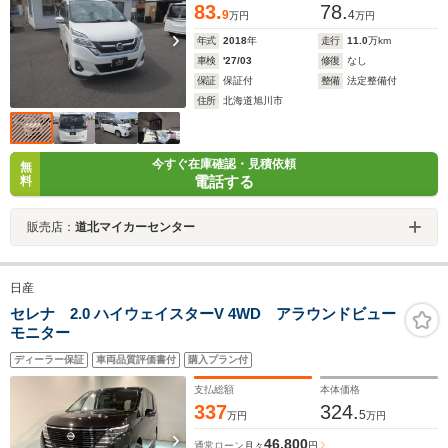
83.
78.
9
4
万円
万円
年式
2018
年
走行
11.0
万km
車検
'27/03
修復
なし
保証
保証付
整備
法定整備付
住所
北海道旭川市
今すぐ在庫確認・見積依頼
無
電話する
料
販売店：
道北マイカーセンター
日産
セレナ 2.0 ハイウェイスターV 4WD アラウンドビュー
モニター
ディーラー保証
車両品質評価書付
購入プラン付
支払総額
本体価格
337
324.
5
万円
万円
46,800
通常ローン
月々
円