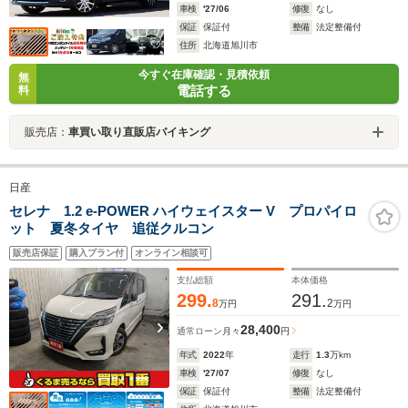
車検
'27/06
修復
なし
保証
保証付
整備
法定整備付
住所
北海道旭川市
今すぐ在庫確認・見積依頼
無
電話する
料
販売店：
車買い取り直販店バイキング
日産
セレナ 1.2 e-POWER ハイウェイスター V プロパイロ
ット 夏冬タイヤ 追従クルコン
販売店保証
購入プラン付
オンライン相談可
支払総額
本体価格
299.
291.
8
2
万円
万円
28,400
通常ローン
月々
円
年式
2022
年
走行
1.3
万km
車検
'27/07
修復
なし
保証
保証付
整備
法定整備付