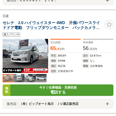
販売店：
Ｃｏｎｎｅｃｔ Ｌｔｄ．
日産
セレナ 2.0 ハイウェイスター 4WD 片側パワースライ
ドドア電動 フリップダウンモニター バックカメラ
クルーズコントロール ルーフキャリア HIDヘッドライ
購入プラン付
ト フォグランプ
支払総額
本体価格
65.
56.
6
0
万円
万円
年式
2013
年
走行
12.9
万km
車検
'27/06
修復
なし
保証
保証無
整備
法定整備無
住所
北海道旭川市
今すぐ在庫確認・見積依頼
無
電話する
料
販売店：
（有）ビップオート旭川 ＪＵ適正販売店