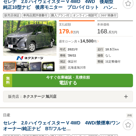
セレナ 2.0 ハイウェイスター V 4WD 4WD 後期型
純正10型ナビ 後席モニター プロパイロット ハンズ
フリー両側電動ドア 全周囲カメラ 衝突軽減 デジタ
販売店保証
車両品質評価書付
購入プラン付
オンライン相談可
360°画像付
ルインナーミラー 純正16インチAW CD DVD
Bluetooth
支払総額
本体価格
179.
168.
9
6
万円
万円
14,500
通常ローン
月々
円
年式
2021
年
走行
10.5
万km
車検
'26/11
修復
なし
保証
保証付
整備
法定整備付
住所
北海道旭川市
今すぐ在庫確認・見積依頼
無
電話する
料
販売店：
ネクステージ 旭川店
日産
PR
セレナ 2.0 ハイウェイスター V 4WD 4WD/禁煙車/ワン
オーナー/純正ナビ BT/フルセ
グ/CD/DVD/SD/LDW/LDP/BSW/BSI/エマージェンシブレ