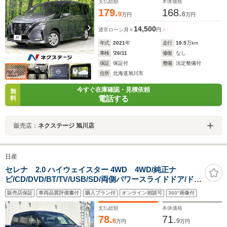
Bluetooth
支払総額
本体価格
179.
168.
9
6
万円
万円
14,500
通常ローン
月々
円
年式
2021
年
走行
10.5
万km
車検
'26/11
修復
なし
保証
保証付
整備
法定整備付
住所
北海道旭川市
今すぐ在庫確認・見積依頼
無
電話する
料
販売店：
ネクステージ 旭川店
日産
セレナ 2.0 ハイウェイスター 4WD 4WD/純正ナ
ビ/CD/DVD/BT/TV/USB/SD/両側パワースライドドア/ドラ
イブレコーダー/エマージェンシーブレーキ/踏み間違い防
販売店保証
車両品質評価書付
購入プラン付
オンライン相談可
360°画像付
止機能/革巻きステアリング/ステアリングスイッチ
支払総額
本体価格
78.
71.
8
9
万円
万円