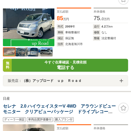
支払総額
本体価格
85
75.
0
万円
万円
年式
2009
年
走行
4.2
万km
車検
車検整備付
修復
なし
保証
保証無
整備
法定整備付
住所
北海道旭川市
今すぐ在庫確認・見積依頼
無
電話する
料
販売店：
（株）アップロード ｕｐ Ｒｏａｄ
日産
セレナ 2.0 ハイウェイスターV 4WD アラウンドビュー
モニター クリアビューパッケージ ドライブレコーダ
ー LEDヘッドランプ NCナビ ETC SOSコ-ル
ディーラー保証
車両品質評価書付
購入プラン付
支払総額
本体価格