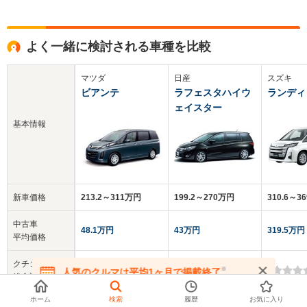
よく一緒に検討される車種を比較
マツダ
日産
スズキ
ビアンテ
ラフェスタハイウ
ランディ
ェイスター
基本情報
新車価格
213.2～311万円
199.2～270万円
310.6～3
中古車
48.1万円
43万円
319.5万円
平均価格
クチコミ
3.7
3.9
-
※
人気のクルマは平均1ヶ月で掲載終了
総合評価
在庫が無くなる前にお問い合わせください
ホーム
検索
履歴
お気に入り
乗車定員
7～8人
7人
7～8人