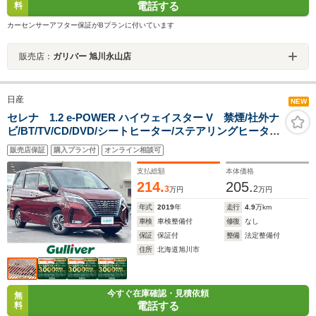
電話する
料
カーセンサーアフター保証がBプランに付いています
販売店：
ガリバー 旭川永山店
日産
NEW
セレナ 1.2 e-POWER ハイウェイスター V 禁煙/社外ナ
ビ/BT/TV/CD/DVD/シートヒーター/ステアリングヒータ
ー/アラウンドビューモニター/純正アルミホイール付き冬
販売店保証
購入プラン付
オンライン相談可
タイヤ積込/パーキングアシスト/プロパイロット
支払総額
本体価格
214.
205.
3
2
万円
万円
年式
2019
年
走行
4.9
万km
車検
車検整備付
修復
なし
保証
保証付
整備
法定整備付
住所
北海道旭川市
今すぐ在庫確認・見積依頼
無
電話する
料