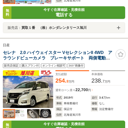
住所
北海道旭川市
今すぐ在庫確認・見積依頼
無
電話する
料
販売店：
買取１番 （株）ホンダレンタリース旭川
日産
セレナ 2.0 ハイウェイスター VセレクションII 4WD ア
ラウンドビューカメラ ブレーキサポート 両側電動ス
ライドD クリアランスソナー フルタイム4WD オー
販売店保証
購入プラン付
オンライン相談可
360°画像付
トクルーズコントロール Bluetooth キーレスキー サ
イドカメラ
支払総額
本体価格
254.
238.
9
7
万円
万円
22,700
通常ローン
月々
円
年式
2019
年
走行
3.6
万km
車検
車検整備付
修復
なし
保証
保証付
整備
法定整備付
住所
北海道旭川市
今すぐ在庫確認・見積依頼
無