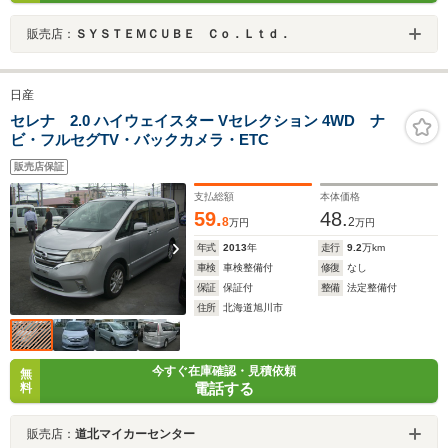
販売店：
ＳＹＳＴＥＭＣＵＢＥ Ｃｏ．Ｌｔｄ．
日産
セレナ 2.0 ハイウェイスター Vセレクション 4WD ナ
ビ・フルセグTV・バックカメラ・ETC
販売店保証
支払総額
本体価格
59.
48.
8
2
万円
万円
年式
2013
年
走行
9.2
万km
車検
車検整備付
修復
なし
保証
保証付
整備
法定整備付
住所
北海道旭川市
今すぐ在庫確認・見積依頼
無
電話する
料
販売店：
道北マイカーセンター