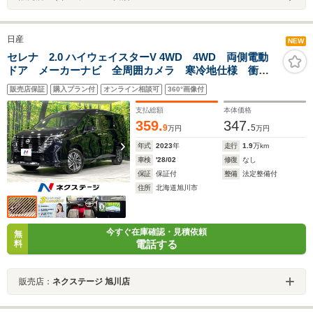
日産
NEW
セレナ 2.0 ハイウェイスターV 4WD 4WD 両側電動
ドア メーカーナビ 全周囲カメラ 寒冷地仕様 衝突
軽減 禁煙車 レーダークルーズ BSM パドルシフ
販売店保証
購入プラン付
オンライン相談可
360°画像付
ト シートヒーター コーナーセンサー スマートキ
ー LEDヘッド ETC
支払総額
本体価格
359.
347.
9
5
万円
万円
年式
2023
年
走行
1.9
万km
車検
'28/02
修復
なし
保証
保証付
整備
法定整備付
住所
北海道旭川市
今すぐ在庫確認・見積依頼
無
電話する
料
販売店：
ネクステージ 旭川店