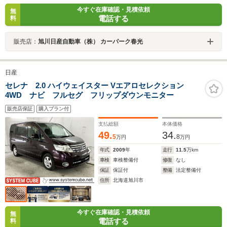
今すぐ在庫確認・見積依頼
無
電話する
料
販売店：
旭川日産自動車（株） カーパーク春光
日産
セレナ 2.0 ハイウェイスター Vエアロセレクション
4WD ナビ フルセグ フリップダウンモニター
販売店保証
購入プラン付
支払総額
本体価格
49.
34.
5
8
万円
万円
年式
2009
年
走行
11.5
万km
車検
車検整備付
修復
なし
保証
保証付
整備
法定整備付
住所
北海道旭川市
今すぐ在庫確認・見積依頼
無
電話する
料