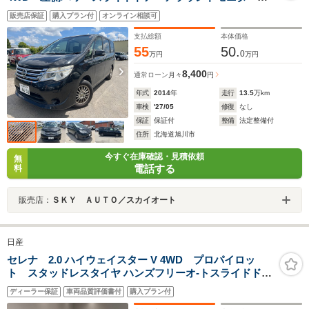
アイドリングストップ・エマージェンシーブレーキ・レ
販売店保証
購入プラン付
オンライン相談可
ーンキープ装置・エコモード・ETC・
支払総額
本体価格
55
50.
0
万円
万円
8,400
通常ローン
月々
円
年式
2014
年
走行
13.5
万km
車検
'27/05
修復
なし
保証
保証付
整備
法定整備付
住所
北海道旭川市
今すぐ在庫確認・見積依頼
無
電話する
料
販売店：
ＳＫＹ ＡＵＴＯ／スカイオート
日産
セレナ 2.0 ハイウェイスター V 4WD プロパイロッ
ト スタッドレスタイヤ ハンズフリーオ-トスライドド
ア バックカメラ
ディーラー保証
車両品質評価書付
購入プラン付