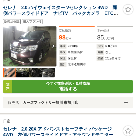
セレナ 2.0 ハイウェイスター Vセレクション 4WD 両
側パワースライドドア ナビTV バックカメラ ETC
エンジンスターター フリップダウンモニター 夏冬タ
販売店保証
購入プラン付
イヤ付
支払総額
本体価格
98
85.
0
万円
万円
年式
2013
年
走行
5.8
万km
車検
車検整備付
修復
なし
保証
保証付
整備
法定整備付
住所
北海道旭川市
今すぐ在庫確認・見積依頼
無
電話する
料
販売店：
カーズファクトリー旭川 東旭川店
日産
セレナ 2.0 20X アドバンストセーフティ パッケージ
4WD 左側パワースライドドア・アラウンドモニター・