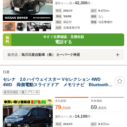
42,300
通常ローン
月々
円
年式
2021
年
走行
6.4
万km
車検
'26/08
修復
なし
保証
保証付
整備
法定整備付
住所
北海道旭川市
今すぐ在庫確認・見積依頼
無
電話する
料
販売店：
旭川日産自動車（株） カーパーク神居
日産
セレナ 2.0 ハイウェイスター Vセレクション 4WD
4WD 両側電動スライドドア メモリナビ Bluetooth
CDDVD バックカメラ 2024年製夏タイヤ HIDヘッ
販売店保証
購入プラン付
ドライト エンジンスターター ETC HIDヘッドライ
ト オートライト
支払総額
本体価格
79.
69.
5
8
万円
万円
14,100
通常ローン
月々
円
年式
2012
年
走行
8.9
万km