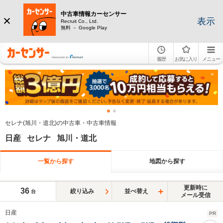
中古車情報カーセンサー
表示
Recruit Co., Ltd.
無料 － Google Play
履歴
お気に入り
メニュー
セレナ(旭川・道北)の中古車・中古車情報
日産 セレナ 旭川・道北
一覧から探す
地図から探す
更新時に
36
絞り込み
並べ替え
台
メール受信
日産
PR