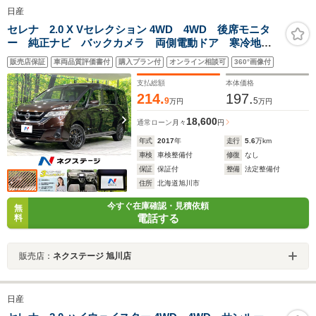
日産
セレナ 2.0 X Vセレクション 4WD 4WD 後席モニタ
ー 純正ナビ バックカメラ 両側電動ドア 寒冷地仕
様 衝突軽減 禁煙車 ドラレコ ETC レーダークル
販売店保証
車両品質評価書付
購入プラン付
オンライン相談可
360°画像付
ーズ スマートキー 純正16インチアルミ オートライ
ト オートエアコン
支払総額
本体価格
214.
197.
9
5
万円
万円
18,600
通常ローン
月々
円
年式
2017
年
走行
5.6
万km
車検
車検整備付
修復
なし
保証
保証付
整備
法定整備付
住所
北海道旭川市
今すぐ在庫確認・見積依頼
無
電話する
料
販売店：
ネクステージ 旭川店
日産