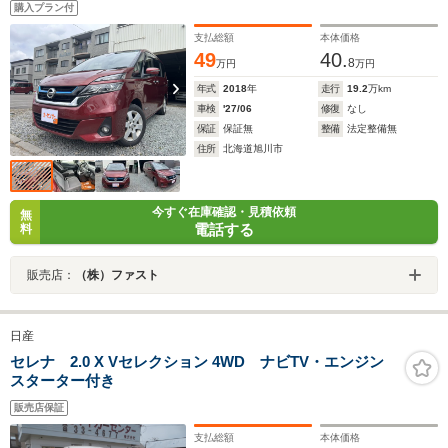
購入プラン付
クルーズコントロール ETC ドライブレコーダー LEDヘッ
ドライト
支払総額
本体価格
49
40.
8
万円
万円
年式
2018
年
走行
19.2
万km
車検
'27/06
修復
なし
保証
保証無
整備
法定整備無
住所
北海道旭川市
今すぐ在庫確認・見積依頼
無
電話する
料
販売店：
（株）ファスト
日産
セレナ 2.0 X Vセレクション 4WD ナビTV・エンジン
スターター付き
販売店保証
支払総額
本体価格