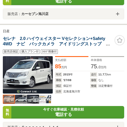
電話する
料
販売店：
カーセブン旭川店
日産
セレナ 2.0 ハイウェイスター Vセレクション+Safety
4WD ナビ バックカメラ アイドリングストップ レ
ーンキープアシスト 横滑り防止装置 盗難防止装置 3
販売店保証
購入プラン付
360°画像付
列シート ウォークスルー フロントフォグランプ 両
側電動スライドドア アルミホイール キーレス
支払総額
本体価格
85
75.
0
万円
万円
年式
2015
年
走行
11.7
万km
車検
'27/08
修復
なし
保証
保証付
整備
法定整備付
住所
北海道旭川市
今すぐ在庫確認・見積依頼
無
電話する
料