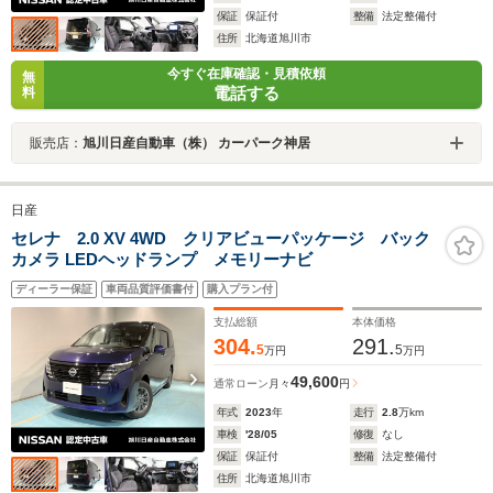
保証
保証付
整備
法定整備付
住所
北海道旭川市
今すぐ在庫確認・見積依頼
無
電話する
料
販売店：
旭川日産自動車（株） カーパーク神居
日産
セレナ 2.0 XV 4WD クリアビューパッケージ バック
カメラ LEDヘッドランプ メモリーナビ
ディーラー保証
車両品質評価書付
購入プラン付
支払総額
本体価格
304.
291.
5
5
万円
万円
49,600
通常ローン
月々
円
年式
2023
年
走行
2.8
万km
車検
'28/05
修復
なし
保証
保証付
整備
法定整備付
住所
北海道旭川市