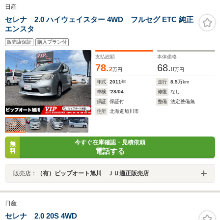
日産
セレナ 2.0 ハイウェイスター 4WD フルセグ ETC 純正
エンスタ
販売店保証
購入プラン付
支払総額
本体価格
78.
68.
2
0
万円
万円
年式
2011
年
走行
8.5
万km
車検
'28/04
修復
なし
保証
保証付
整備
法定整備無
住所
北海道旭川市
今すぐ在庫確認・見積依頼
無
電話する
料
販売店：
（有）ビップオート旭川 ＪＵ適正販売店
日産
セレナ 2.0 20S 4WD