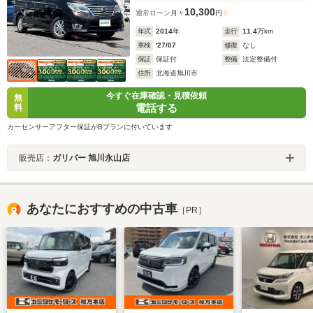
10,300
通常ローン
月々
円
年式
2014
年
走行
11.4
万km
車検
'27/07
修復
なし
保証
保証付
整備
法定整備付
住所
北海道旭川市
今すぐ在庫確認・見積依頼
無
電話する
料
カーセンサーアフター保証がBプランに付いています
販売店：
ガリバー 旭川永山店
あなたにおすすめの中古車
［PR］