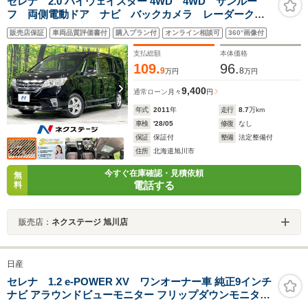
セレナ 2.0 ハイウェイスター 4WD 4WD サンルー
フ 両側電動ドア ナビ バックカメラ レーダークル
ーズ ETC HIDヘッド スマートキー オートエアコ
販売店保証
車両品質評価書付
購入プラン付
オンライン相談可
360°画像付
ン オートライト アイドリングストップ 横滑り防止
装置 シートバックテーブル
支払総額
本体価格
109.
96.
9
8
万円
万円
9,400
通常ローン
月々
円
年式
2011
年
走行
8.7
万km
車検
'28/05
修復
なし
保証
保証付
整備
法定整備付
住所
北海道旭川市
今すぐ在庫確認・見積依頼
無
電話する
料
販売店：
ネクステージ 旭川店
日産
セレナ 1.2 e-POWER XV ワンオーナー車 純正9インチ
ナビ アラウンドビューモニター フリップダウンモニター
両側パワースライドドア ステアリング&シートヒーター