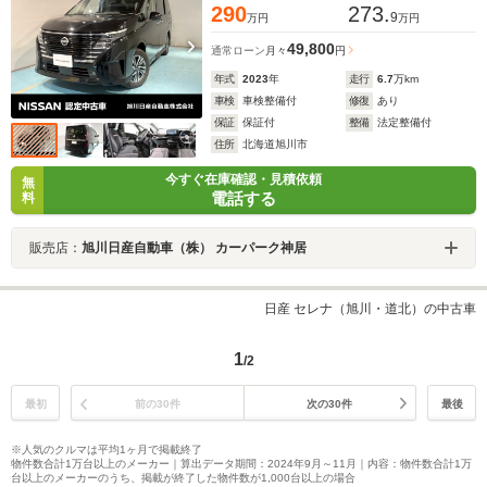
290
273.
9
万円
万円
49,800
通常ローン
月々
円
年式
2023
年
走行
6.7
万km
車検
車検整備付
修復
あり
保証
保証付
整備
法定整備付
住所
北海道旭川市
今すぐ在庫確認・見積依頼
無
電話する
料
販売店：
旭川日産自動車（株） カーパーク神居
日産 セレナ（旭川・道北）の中古車
1
/2
最初
前の30件
次の30件
最後
※人気のクルマは平均1ヶ月で掲載終了
物件数合計1万台以上のメーカー｜算出データ期間：2024年9月～11月｜内容：物件数合計1万
台以上のメーカーのうち、掲載が終了した物件数が1,000台以上の場合