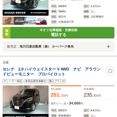
年式
2025
年
走行
1.2
万km
車検
'28/01
修復
なし
保証
保証付
整備
法定整備付
住所
北海道旭川市
今すぐ在庫確認・見積依頼
無
電話する
料
販売店：
旭川日産自動車（株） カーパーク春光
日産
セレナ 2.0 ハイウェイスター V 4WD ナビ アラウン
ドビューモニター プロパイロット
ディーラー保証
車両品質評価書付
購入プラン付
支払総額
本体価格
251.
235.
3
8
万円
万円
34,600
通常ローン
月々
円
年式
2021
年
走行
5.6
万km
車検
車検整備付
修復
なし