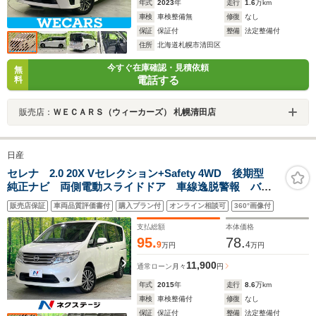
年式
2023
年
走行
1.6
万km
車検
車検整備無
修復
なし
保証
保証付
整備
法定整備付
住所
北海道札幌市清田区
今すぐ在庫確認・見積依頼
無
電話する
料
販売店：
ＷＥＣＡＲＳ（ウィーカーズ） 札幌清田店
日産
セレナ 2.0 20X Vセレクション+Safety 4WD 後期型
純正ナビ 両側電動スライドドア 車線逸脱警報 バッ
クカメラ セカンドシートテーブル アイドリングスト
販売店保証
車両品質評価書付
購入プラン付
オンライン相談可
360°画像付
ップ クルーズコントロール スマートキー キーレ
ス オートエアコン ETC オートライト
支払総額
本体価格
95.
78.
9
4
万円
万円
11,900
通常ローン
月々
円
年式
2015
年
走行
8.6
万km
車検
車検整備付
修復
なし
保証
保証付
整備
法定整備付