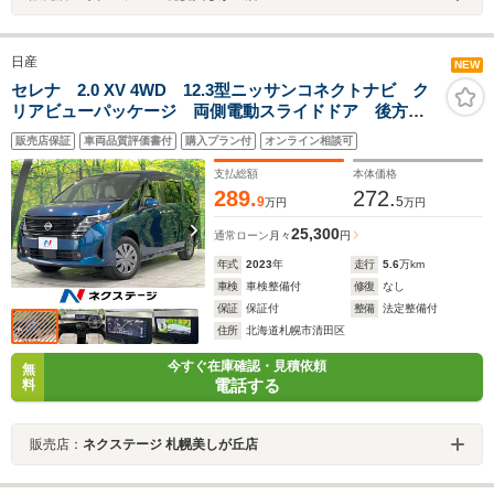
日産
NEW
セレナ 2.0 XV 4WD 12.3型ニッサンコネクトナビ ク
リアビューパッケージ 両側電動スライドドア 後方車
輌検知 全周囲カメラ プロパイロット 衝突被害軽減
販売店保証
車両品質評価書付
購入プラン付
オンライン相談可
システム レーダークルーズ 禁煙車 LEDヘッド
ETC2.0
支払総額
本体価格
289.
272.
9
5
万円
万円
25,300
通常ローン
月々
円
年式
2023
年
走行
5.6
万km
車検
車検整備付
修復
なし
保証
保証付
整備
法定整備付
住所
北海道札幌市清田区
今すぐ在庫確認・見積依頼
無
電話する
料
販売店：
ネクステージ 札幌美しが丘店