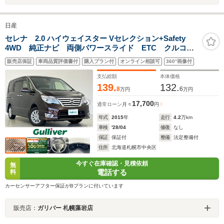
日産
セレナ 2.0 ハイウェイスター Vセレクション+Safety
4WD 純正ナビ 両側パワースライド ETC クルコ
ン レーンキープ アイドリングストップ 横滑防止
販売店保証
車両品質評価書付
購入プラン付
オンライン相談可
360°画像付
LEDヘッドライト 電格ミラー ウィンカーミラー ス
マートキー プッシュスタート オートエアコン
支払総額
本体価格
139.
132.
8
6
万円
万円
17,700
通常ローン
月々
円
年式
2015
年
走行
4.2
万km
車検
'28/04
修復
なし
保証
保証付
整備
法定整備付
住所
北海道札幌市中央区
今すぐ在庫確認・見積依頼
無
電話する
料
カーセンサーアフター保証がBプランに付いています
販売店：
ガリバー 札幌藻岩店