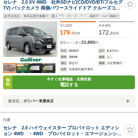
セレナ 2.0 XV 4WD 社外SDナビ(CD/DVD/BT/フルセグ
TV) バックカメラ 両側パワースライドドア クルーズコン
トロール 冬タイヤアルミ付き積込 ETC スペアキー
販売店保証
車両品質評価書付
購入プラン付
オンライン相談可
360°画像付
支払総額
本体価格
179.
172.
9
8
万円
万円
21,800
通常ローン
月々
円
年式
2020
年
走行
8.4
万km
車検
'28/06
修復
なし
保証
保証付
整備
法定整備付
住所
北海道札幌市東区
今すぐ在庫確認・見積依頼
無
電話する
料
販売店：
ガリバー 東雁来店
日産
セレナ 2.0 ハイウェイスター プロパイロット エディシ
ョン 4WD ・4WD プロパイロット・エマージェンシー