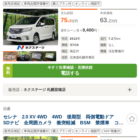
ドア アイドリングストップ コーナーセンサー スマ
販売店保証
車両品質評価書付
購入プラン付
オンライン相談可
ートキー HID ETC オートライト オートエアコン
リアエアコン
支払総額
本体価格
75.
63.
9
2
万円
万円
9,400
通常ローン
月々
円
年式
2012
年
走行
7.2
万km
車検
'27/10
修復
なし
保証
保証付
整備
法定整備付
住所
北海道札幌市東区
今すぐ在庫確認・見積依頼
無
電話する
料
販売店：
ネクステージ 札幌苗穂店
日産
セレナ 2.0 XV 4WD 4WD 後期型 両側電動ドア
SDナビ 全周囲カメラ 衝突軽減 BSM 禁煙車 コー
ナーセンサー スマートキー ETC クルコン 純正15
販売店保証
車両品質評価書付
購入プラン付
オンライン相談可
360°画像付
インチアルミ オートライト オートエアコン