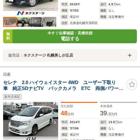
年式
2018
年
走行
4.9
万km
車検
'27/02
修復
なし
保証
保証付
整備
法定整備付
住所
北海道札幌市清田区
今すぐ在庫確認・見積依頼
無
電話する
料
販売店：
ネクステージ 札幌美しが丘店
日産
セレナ 2.0 ハイウェイスター 4WD ユーザー下取り
車 純正SDナビTV バックカメラ ETC 両側パワース
ライドドア 前後ドライブレコーダー エンジンスター
販売店保証
ター アイドリングストップ LEDヘッドライト
支払総額
本体価格
48
39.
0
万円
万円
年式
2014
年
走行
13.8
万km
車検
'27/06
修復
なし
保証
保証付
整備
法定整備付