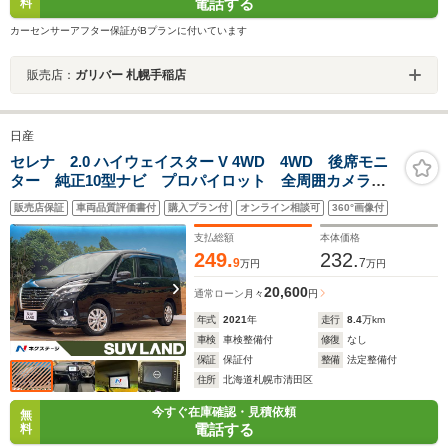
電話する
料
カーセンサーアフター保証がBプランに付いています
販売店：
ガリバー 札幌手稲店
日産
セレナ 2.0 ハイウェイスター V 4WD 4WD 後席モニ
ター 純正10型ナビ プロパイロット 全周囲カメラ
ブラインドスポットモニター デジタルインナーミラ
販売店保証
車両品質評価書付
購入プラン付
オンライン相談可
360°画像付
ー 両側電動ドア LEDヘッドライト 禁煙車 フルセ
グ ETC スマートキー
支払総額
本体価格
249.
232.
9
7
万円
万円
20,600
通常ローン
月々
円
年式
2021
年
走行
8.4
万km
車検
車検整備付
修復
なし
保証
保証付
整備
法定整備付
住所
北海道札幌市清田区
今すぐ在庫確認・見積依頼
無
電話する
料