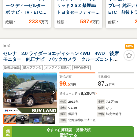
ージ ディーゼルター
リッド 2.5 Z 禁煙車/
プレイ 純正
ボ ナビ・TV・ETC・
トヨタセーフティーセ
ETC 前後
全方位モニター・リア
ンス/左右独立ムーン
LED アルミ
233
587
総額：
.5
万円
総額：
.6
万円
総額：
シートモニター
ルーフ/純正フリップ
ル ワンオー
ダウンモニター/純正
14インチSDナビ/両側
日産
パワースライドドア/
NEW
レーダークルーズコン
セレナ 2.0 ライダー Sエディション 4WD 4WD 後席
モニター 純正ナビ バックカメラ クルーズコントロ
トロール/シートヒー
ール 電動スライドドア リアオートエアコン オート
ター&ベンチレーショ
販売店保証
購入プラン付
オンライン相談可
360°画像付
ライト 純正15インチアルミホイール オートエアコ
ン/100V充電/ETC2.0
ン ETC スマートキー
支払総額
本体価格
99.
87.
5
2
万円
万円
8,200
通常ローン
月々
円
年式
2016
年
走行
7.6
万km
車検
'27/10
修復
なし
保証
保証付
整備
法定整備付
住所
北海道札幌市清田区
今すぐ在庫確認・見積依頼
無
電話する
料