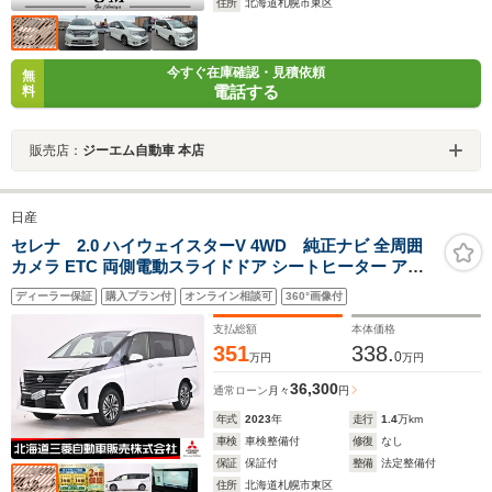
住所
北海道札幌市東区
今すぐ在庫確認・見積依頼
無
電話する
料
販売店：
ジーエム自動車 本店
日産
セレナ 2.0 ハイウェイスターV 4WD 純正ナビ 全周囲
カメラ ETC 両側電動スライドドア シートヒーター アダ
プティブクルーズコントロール レーンキープアシスト
ディーラー保証
購入プラン付
オンライン相談可
360°画像付
支払総額
本体価格
351
338.
0
万円
万円
36,300
通常ローン
月々
円
年式
2023
年
走行
1.4
万km
車検
車検整備付
修復
なし
保証
保証付
整備
法定整備付
住所
北海道札幌市東区