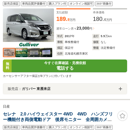
ブレーキ・純正ディーラーOPナビ・DVD.CD.SD.BT.フル
販売店保証
車両品質評価書付
購入プラン付
オンライン相談可
360°画像付
セグ・バックカメラ・両側パワースライドドア・ビルト
インETC・クルーズコントロー
支払総額
本体価格
189.
180.
9
6
万円
万円
23,000
通常ローン
月々
円
年式
2017
年
走行
5.9
万km
車検
車検整備付
修復
なし
保証
保証付
整備
法定整備付
住所
北海道札幌市東区
今すぐ在庫確認・見積依頼
無
電話する
料
カーセンサーアフター保証がBプランに付いています
販売店：
ガリバー 東雁来店
日産
セレナ 2.0 ハイウェイスター 4WD 4WD ハンズフリ
ー機能付き両側電動ドア 後席モニター 全周囲カメ
ラ 禁煙車 純正8型ナビ パーキングアシスト エマー
販売店保証
車両品質評価書付
購入プラン付
オンライン相談可
360°画像付