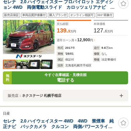
セレナ 2.0 ハイウェイスター プロパイロット エディシ
ョン 4WD 両側電動スライド カロッツェリアナビ バ
ックカメラ 衝突被害軽減システム 車線逸脱警報 プ
販売店保証
車両品質評価書付
購入プラン付
オンライン相談可
360°画像付
ロパイロット アイドリングストップ LEDヘッド オ
ートライト コーナーセンサー ETC
支払総額
本体価格
139.
127.
9
6
万円
万円
12,900
通常ローン
月々
円
年式
2017
年
走行
9.8
万km
車検
'28/01
修復
なし
保証
保証付
整備
法定整備付
住所
北海道札幌市手稲区
今すぐ在庫確認・見積依頼
無
電話する
料
販売店：
ネクステージ 札幌手稲店
日産
セレナ 2.0 ハイウェイスター 4WD 4WD 禁煙車 純
正ナビ バックカメラ クルコン 両側パワースライド