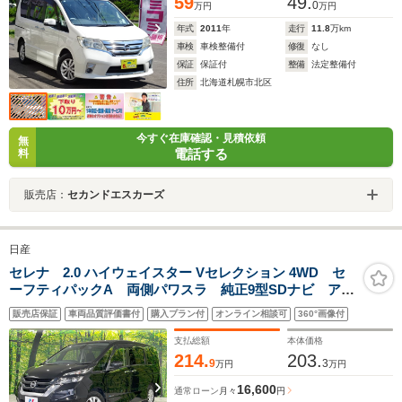
59
49.
0
万円
万円
年式
2011
年
走行
11.8
万km
車検
車検整備付
修復
なし
保証
保証付
整備
法定整備付
住所
北海道札幌市北区
今すぐ在庫確認・見積依頼
無
電話する
料
販売店：
セカンドエスカーズ
日産
セレナ 2.0 ハイウェイスター Vセレクション 4WD セ
ーフティパックA 両側パワスラ 純正9型SDナビ アラ
ウンドビューモニター 後席モニター 衝突被害軽減シ
販売店保証
車両品質評価書付
購入プラン付
オンライン相談可
360°画像付
ステム コーナーセンサー スマートキー LEDヘッ
ド クルコン 純正15インチアルミ
支払総額
本体価格
214.
203.
9
3
万円
万円
16,600
通常ローン
月々
円