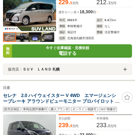
229.
212.
5
3
万円
万円
18,300
通常ローン
月々
円
年式
2021
年
走行
6.4
万km
車検
車検整備付
修復
なし
保証
保証付
整備
法定整備付
住所
北海道札幌市清田区
今すぐ在庫確認・見積依頼
無
電話する
料
販売店：
ＳＵＶ ＬＡＮＤ 札幌
日産
セレナ 2.0 ハイウェイスター V 4WD エマージェンシ
ーブレーキ アラウンドビューモニター プロパイロット レ
ーダークルーズコントロール レーンキープアシスト 両側
販売店保証
車両品質評価書付
購入プラン付
オンライン相談可
360°画像付
パワースライドドア AUX/USB 前後コーナーセンサー
LEDライト オートライト
支払総額
本体価格
239.
233.
9
0
万円
万円
22,400