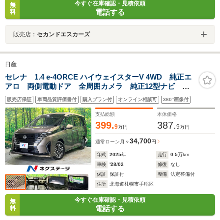
今すぐ在庫確認・見積依頼
無
電話する
料
販売店：
セカンドエスカーズ
日産
セレナ 1.4 e-4ORCE ハイウェイスターV 4WD 純正エ
アロ 両側電動ドア 全周囲カメラ 純正12型ナビ 衝
突被害軽減 プロパイロット コーナーセンサー ブラ
販売店保証
車両品質評価書付
購入プラン付
オンライン相談可
360°画像付
インドスポット シートヒーター 100V電源 LEDヘッ
ド オートハイビーム オートライト
支払総額
本体価格
399.
387.
9
9
万円
万円
34,700
通常ローン
月々
円
年式
2025
年
走行
0.5
万km
車検
'28/02
修復
なし
保証
保証付
整備
法定整備付
住所
北海道札幌市手稲区
今すぐ在庫確認・見積依頼
無
電話する
料