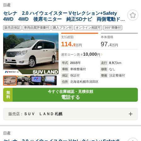
日産
セレナ 2.0 ハイウェイスター Vセレクション+Safety
4WD 4WD 後席モニター 純正SDナビ 両側電動ド
ア クルーズコントロール バックカメラ 禁煙車 フ
販売店保証
車両品質評価書付
購入プラン付
オンライン相談可
360°画像付
ルセグ ETC オートライト オートエアコン 衝突軽
減装置 スマートキー 横滑り防止装置
支払総額
本体価格
114.
97.
9
4
万円
万円
10,000
通常ローン
月々
円
年式
2015
年
走行
8.9
万km
車検
車検整備付
修復
なし
保証
保証付
整備
法定整備付
住所
北海道札幌市清田区
今すぐ在庫確認・見積依頼
無
電話する
料
販売店：
ＳＵＶ ＬＡＮＤ 札幌
日産