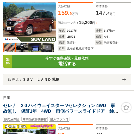
ジェンシーブレーキ クルーズコントロール 純正15イ
ンチアルミ
支払総額
本体価格
159.
147.
9
6
万円
万円
15,200
通常ローン
月々
円
年式
2017
年
走行
9.4
万km
車検
'28/01
修復
なし
保証
保証付
整備
法定整備付
住所
北海道札幌市清田区
今すぐ在庫確認・見積依頼
無
電話する
料
販売店：
ＳＵＶ ＬＡＮＤ 札幌
日産
セレナ 2.0 ハイウェイスター Vセレクション 4WD 事
故無し 保証1年 4WD 両側パワースライドドア 純正
ナビ フリップダウンモニター クルーズコントロー
販売店保証
車両品質評価書付
購入プラン付
ル プッシュスタート インテリジェントキー アイド
リングストップ ETC 純正HID シートカバー
支払総額
本体価格