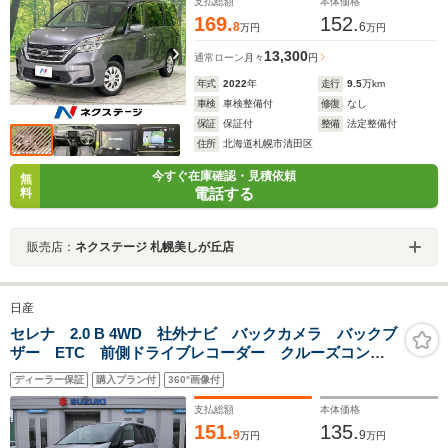
Bluetooth
支払総額
本体価格
169.
152.
8
6
万円
万円
13,300
通常ローン
月々
円
年式
2022
年
走行
9.5
万km
車検
車検整備付
修復
なし
保証
保証付
整備
法定整備付
住所
北海道札幌市清田区
今すぐ在庫確認・見積依頼
無
電話する
料
販売店：
ネクステージ 札幌美しが丘店
日産
セレナ 2.0 B 4WD 社外ナビ バックカメラ バックブ
ザー ETC 前側ドライブレコーダー クルーズコント
ロール オートライト フォグランプ
ディーラー保証
購入プラン付
360°画像付
支払総額
本体価格
151.
135.
9
9
万円
万円