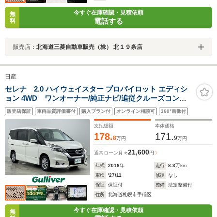
今すぐ在庫確認・見積依頼
無
電話する
料
販売店：
北海道三菱自動車販売（株） 北１９条店
日産
セレナ 2.0 ハイウェイスター プロパイロット エディシ
ョン 4WD ワンオーナー/純正ナビ/追従クルーズコント
ロール/レーンキープアシスト/両側パワースライドドア/プ
販売店保証
車両品質評価書付
購入プラン付
オンライン相談可
360°画像付
ロパイロット/フリップダウン/オートライト/オートブレー
キホールド/ETC/LEDヘッドライト
支払総額
本体価格
178.
171.
8
9
万円
万円
21,600
通常ローン
月々
円
年式
2016
年
走行
8.3
万km
車検
'27/11
修復
なし
保証
保証付
整備
法定整備付
住所
北海道札幌市手稲区
今すぐ在庫確認・見積依頼
無