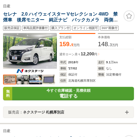
日産
セレナ 2.0 ハイウェイスター Vセレクション 4WD 禁
煙車 後席モニター 純正ナビ バックカメラ 両側電
動ドア ETC LEDヘッド クルーズコントロール 衝
販売店保証
車両品質評価書付
購入プラン付
オンライン相談可
360°画像付
突軽減 ステアリングスイッチ 純正15AW オートエア
コン フォグライト 横滑り防止
支払総額
本体価格
159.
148.
9
3
万円
万円
12,200
通常ローン
月々
円
年式
2018
年
走行
9.1
万km
車検
'27/02
修復
なし
保証
保証付
整備
法定整備付
住所
北海道札幌市厚別区
今すぐ在庫確認・見積依頼
無
電話する
料
販売店：
ネクステージ 札幌厚別店
日産