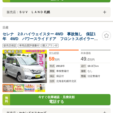
販売店：
ＳＵＶ ＬＡＮＤ 札幌
日産
セレナ 2.0 ハイウェイスター 4WD 事故無し 保証1
年 4WD パワースライドドア フロントスポイラー
リヤスポイラー 純正ナビ 地デジ Bluetooth接続 バ
販売店保証
車両品質評価書付
購入プラン付
ックカメラ ETC アイドリングストップ クルーズ
コントロール インテリジェントキー
支払総額
本体価格
59
49.
0
万円
万円
年式
2013
年
走行
10.3
万km
車検
車検整備付
修復
なし
保証
保証付
整備
法定整備付
住所
北海道札幌市北区
今すぐ在庫確認・見積依頼
無
電話する
料
販売店：
セカンドエスカーズ