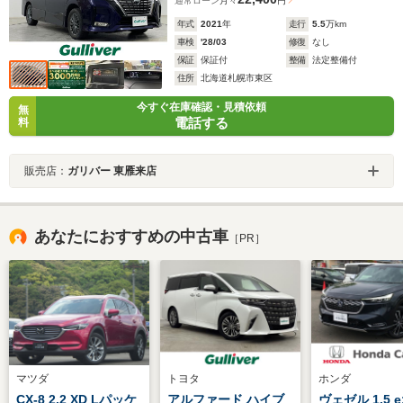
通常ローン
月々
円
年式
2021
年
走行
5.5
万km
車検
'28/03
修復
なし
保証
保証付
整備
法定整備付
住所
北海道札幌市東区
今すぐ在庫確認・見積依頼
無
電話する
料
販売店：
ガリバー 東雁来店
あなたにおすすめの中古車
［PR］
マツダ
トヨタ
ホンダ
CX-8 2.2 XD Lパッケ
アルファード ハイブ
ヴェゼル 1.5 e