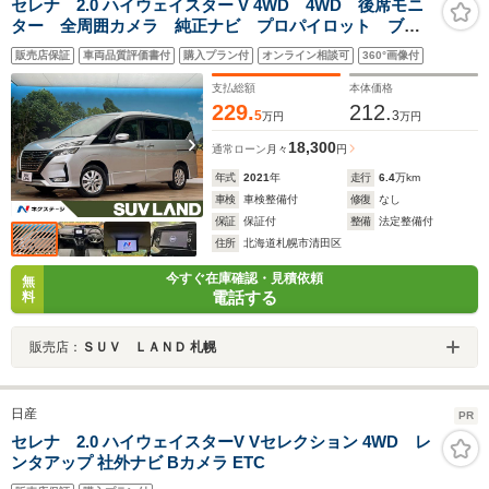
セレナ 2.0 ハイウェイスター V 4WD 4WD 後席モニ
ター 全周囲カメラ 純正ナビ プロパイロット ブラ
インドスポットモニター 両側電動スライドドア デジ
販売店保証
車両品質評価書付
購入プラン付
オンライン相談可
360°画像付
タルインナーミラー LEDヘッドライト オートライ
ト ETC 純正15インチアルミ
支払総額
本体価格
229.
212.
5
3
万円
万円
18,300
通常ローン
月々
円
年式
2021
年
走行
6.4
万km
車検
車検整備付
修復
なし
保証
保証付
整備
法定整備付
住所
北海道札幌市清田区
今すぐ在庫確認・見積依頼
無
電話する
料
販売店：
ＳＵＶ ＬＡＮＤ 札幌
日産
PR
セレナ 2.0 ハイウェイスターV Vセレクション 4WD レ
ンタアップ 社外ナビ Bカメラ ETC