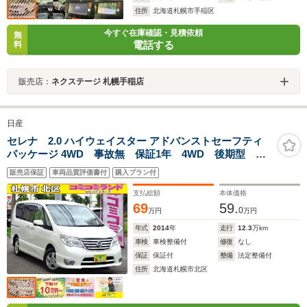
住所
北海道札幌市手稲区
今すぐ在庫確認・見積依頼
無
電話する
料
販売店：
ネクステージ 札幌手稲店
日産
セレナ 2.0 ハイウェイスター アドバンストセーフティ
パッケージ 4WD 事故無 保証1年 4WD 後期型 衝
突軽減ブレーキシステム レーンキープアシスト 両側
販売店保証
車両品質評価書付
購入プラン付
パワースライドドア 純正8型ナビ 地デジ 全方位カメ
ラ フリップダウンモニター ETC 中古冬タイヤ&アル
支払総額
本体価格
ミホイール付
69
59.
0
万円
万円
年式
2014
年
走行
12.3
万km
車検
車検整備付
修復
なし
保証
保証付
整備
法定整備付
住所
北海道札幌市北区