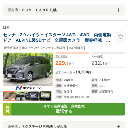
販売店：
ＳＵＶ ＬＡＮＤ 札幌
日産
セレナ 2.0 ハイウェイスター V 4WD 4WD 両側電動
ドア ALPINE製SDナビ 全周囲カメラ 衝突軽減
ALPINEフリップダウンモニター 禁煙車 ハーフレザー
販売店保証
購入プラン付
オンライン相談可
360°画像付
シート コーナーセンサー スマートキー LEDヘッ
ド 純正15インチアルミ
支払総額
本体価格
229.
212.
9
7
万円
万円
18,300
通常ローン
月々
円
年式
2021
年
走行
7.4
万km
車検
車検整備付
修復
なし
保証
保証付
整備
法定整備付
住所
北海道札幌市清田区
今すぐ在庫確認・見積依頼
無
電話する
料
販売店：
ネクステージ 札幌美しが丘店