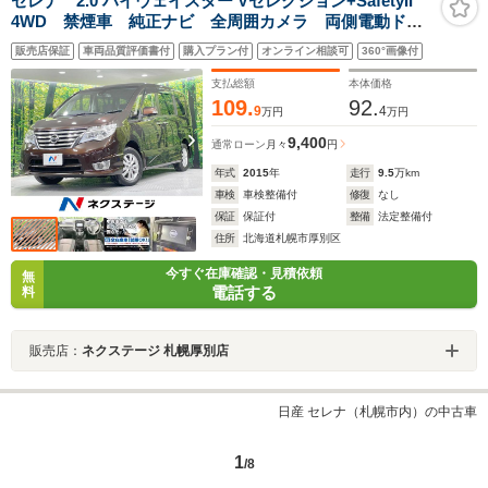
セレナ 2.0 ハイウェイスター Vセレクション+SafetyII
4WD 禁煙車 純正ナビ 全周囲カメラ 両側電動ド
ア リアオートエアコン クルーズコントロール 衝突
販売店保証
車両品質評価書付
購入プラン付
オンライン相談可
360°画像付
軽減 ETC スマートキー 純正15AW LEDヘッド ス
テアリングスイッチ フォグライト オートエアコン
支払総額
本体価格
109.
92.
9
4
万円
万円
9,400
通常ローン
月々
円
年式
2015
年
走行
9.5
万km
車検
車検整備付
修復
なし
保証
保証付
整備
法定整備付
住所
北海道札幌市厚別区
今すぐ在庫確認・見積依頼
無
電話する
料
販売店：
ネクステージ 札幌厚別店
日産 セレナ（札幌市内）の中古車
1
/8