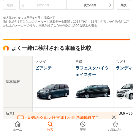
最初
前の30件
次の30件
最後
※人気のクルマは平均1ヶ月で掲載終了
物件数合計1万台以上のメーカー｜算出データ期間：2024年9月～11月｜内容：物件数合計1万
台以上のメーカーのうち、掲載が終了した物件数が1,000台以上の場合
よく一緒に検討される車種を比較
マツダ
日産
スズキ
ビアンテ
ラフェスタハイウ
ランディ
ェイスター
基本情報
新車価格
213.2～311万円
199.2～270万円
310.6～3
※
人気のクルマは平均1ヶ月で掲載終了
在庫が無くなる前にお問い合わせください
中古車
48.1万円
43万円
319.5万円
ホーム
検索
履歴
お気に入り
平均価格