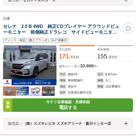
日産
セレナ 2.0 B 4WD 純正CDプレイヤー アラウンドビュ
ーモニター 前側純正ドラレコ サイドビューモニタ
ー エマージェンシーブレーキ 車線逸脱警報 ミラー
ディーラー保証
購入プラン付
360°画像付
ヒーター
支払総額
本体価格
171.
155.
9
9
万円
万円
33,900
通常ローン
月々
円
年式
2021
年
走行
5.5
万km
車検
車検整備付
修復
なし
保証
保証付
整備
法定整備付
住所
北海道札幌市北区
今すぐ在庫確認・見積依頼
無
電話する
料
販売店：
（株）スズキレピオ スズキアリーナ 新川インター店