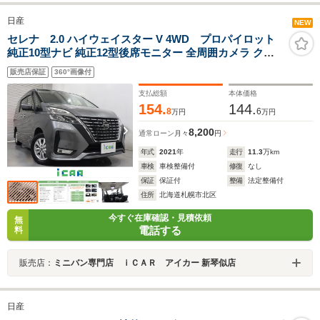
日産
NEW
セレナ 2.0 ハイウェイスター V 4WD プロパイロット
純正10型ナビ 純正12型後席モニター 全周囲カメラ クル
ーズコントロール 衝突軽減ブレーキ 両側電動スライドド
販売店保証
360°画像付
ア ハンズフリーオートスライドドア 純正エンジンスター
ター 純正15AW USB端子
支払総額
本体価格
154.
144.
8
6
万円
万円
8,200
通常ローン
月々
円
年式
2021
年
走行
11.3
万km
車検
車検整備付
修復
なし
保証
保証付
整備
法定整備付
住所
北海道札幌市北区
今すぐ在庫確認・見積依頼
無
電話する
料
販売店：
ミニバン専門店 ｉＣＡＲ アイカー 新琴似店
日産