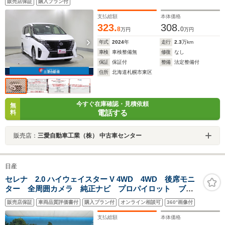
販売店保証
購入プラン付
支払総額
本体価格
323.
308.
8
0
万円
万円
年式
2024
年
走行
2.3
万km
車検
車検整備無
修復
なし
保証
保証付
整備
法定整備付
住所
北海道札幌市東区
今すぐ在庫確認・見積依頼
無
電話する
料
販売店：
三愛自動車工業（株） 中古車センター
日産
セレナ 2.0 ハイウェイスター V 4WD 4WD 後席モニ
ター 全周囲カメラ 純正ナビ プロパイロット ブラ
インドスポットモニター 両側電動スライドドア デジ
販売店保証
車両品質評価書付
購入プラン付
オンライン相談可
360°画像付
タルインナーミラー LEDヘッドライト オートライ
ト ETC 純正15インチアルミ
支払総額
本体価格