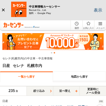
中古車情報カーセンサー
表示
Recruit Co., Ltd.
無料 － Google Play
履歴
お気に入り
メニュー
セレナ(札幌市内)の中古車・中古車情報
日産 セレナ 札幌市内
一覧から探す
地図から探す
更新時に
235
絞り込み
並べ替え
台
メール受信
日産
PR