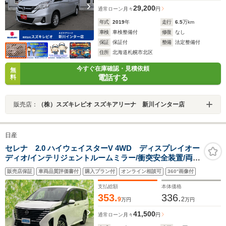
29,200
通常ローン
月々
円
年式
2019
年
走行
6.5
万km
車検
車検整備付
修復
なし
保証
保証付
整備
法定整備付
住所
北海道札幌市北区
今すぐ在庫確認・見積依頼
無
電話する
料
販売店：
（株）スズキレピオ スズキアリーナ 新川インター店
日産
セレナ 2.0 ハイウェイスターV 4WD ディスプレイオー
ディオ/インテリジェントルームミラー/衝突安全装置/両側
電動スライドドア/シートヒーター/アラウンドビューモニ
販売店保証
車両品質評価書付
購入プラン付
オンライン相談可
360°画像付
ター/車線逸脱防止支援システム/プロパイロット
支払総額
本体価格
353.
336.
9
2
万円
万円
41,500
通常ローン
月々
円