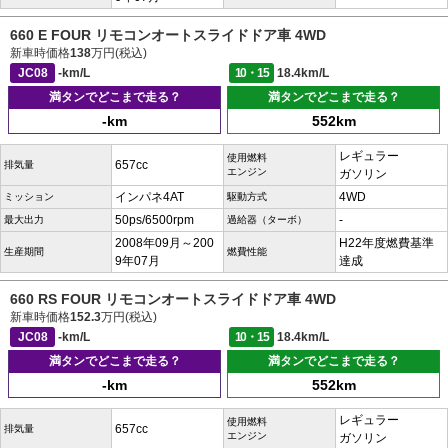
660 E FOUR リモコンオートスライドドア車 4WD
新車時価格
138
万円(税込)
JC08
-km/L
10・15
18.4km/L
満タンでどこまで走る？
満タンでどこまで走る？
-km
552km
レギュラー
使用燃料
657cc
排気量
エンジン
ガソリン
インパネ4AT
4WD
ミッション
駆動方式
50ps/6500rpm
-
最大出力
過給器（ターボ）
2008年09月～200
H22年度燃費基準
生産期間
燃費性能
9年07月
達成
660 RS FOUR リモコンオートスライドドア車 4WD
新車時価格
152.3
万円(税込)
JC08
-km/L
10・15
18.4km/L
満タンでどこまで走る？
満タンでどこまで走る？
-km
552km
レギュラー
使用燃料
657cc
排気量
エンジン
ガソリン