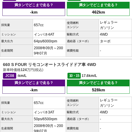
満タンでどこまで走る？
満タンでどこまで走る？
-km
462km
レギュラー
使用燃料
657cc
排気量
エンジン
ガソリン
インパネ4AT
4WD
ミッション
駆動方式
64ps/6000rpm
ターボ
最大出力
過給器（ターボ）
2008年09月～200
-
生産期間
燃費性能
9年07月
660 S FOUR リモコンオートスライドドア車 4WD
新車時価格
124
万円(税込)
JC08
-km/L
10・15
17.6km/L
満タンでどこまで走る？
満タンでどこまで走る？
-km
528km
レギュラー
使用燃料
657cc
排気量
エンジン
ガソリン
インパネ3AT
4WD
ミッション
駆動方式
50ps/6500rpm
-
最大出力
過給器（ターボ）
2008年09月～200
-
生産期間
燃費性能
9年07月