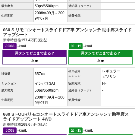
50ps/6500rpm
-
最大出力
過給器（ターボ）
2008年09月～200
-
生産期間
燃費性能
9年07月
660 S リモコンオートスライドドア車 アンシャンテ 助手席スライド
アップシート
新車時価格
157.4
万円(税込)
JC08
-km/L
10・15
-km/L
満タンでどこまで走る？
満タンでどこまで走る？
-km
-km
レギュラー
使用燃料
657cc
排気量
エンジン
ガソリン
インパネ3AT
FF
ミッション
駆動方式
50ps/6500rpm
-
最大出力
過給器（ターボ）
2008年09月～200
-
生産期間
燃費性能
9年07月
660 S FOURリモコンオートスライドドア車アンシャンテ助手席ス
ライドアップシート 4WD
新車時価格
168.6
万円(税込)
JC08
-km/L
10・15
-km/L