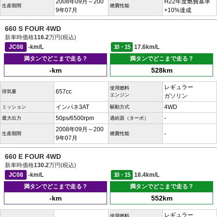
2008年09月～200
H22年度燃費基準
生産期間
燃費性能
9年07月
+10%達成
660 S FOUR 4WD
新車時価格
116.2
万円(税込)
JC08
-km/L
10・15
17.6km/L
満タンでどこまで走る？
満タンでどこまで走る？
-km
528km
レギュラー
使用燃料
657cc
排気量
エンジン
ガソリン
インパネ3AT
4WD
ミッション
駆動方式
50ps/6500rpm
-
最大出力
過給器（ターボ）
2008年09月～200
-
生産期間
燃費性能
9年07月
660 E FOUR 4WD
新車時価格
130.2
万円(税込)
JC08
-km/L
10・15
18.4km/L
満タンでどこまで走る？
満タンでどこまで走る？
-km
552km
レギュラー
使用燃料