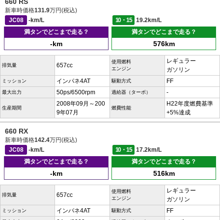
660 RS
新車時価格
131.9
万円(税込)
JC08
-km/L
10・15
19.2km/L
満タンでどこまで走る？
満タンでどこまで走る？
-km
576km
レギュラー
使用燃料
657cc
排気量
エンジン
ガソリン
インパネ4AT
FF
ミッション
駆動方式
50ps/6500rpm
-
最大出力
過給器（ターボ）
2008年09月～200
H22年度燃費基準
生産期間
燃費性能
9年07月
+5%達成
660 RX
新車時価格
142.4
万円(税込)
JC08
-km/L
10・15
17.2km/L
満タンでどこまで走る？
満タンでどこまで走る？
-km
516km
レギュラー
使用燃料
657cc
排気量
エンジン
ガソリン
インパネ4AT
FF
ミッション
駆動方式