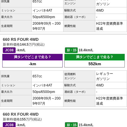
657cc
排気量
エンジン
ガソリン
インパネ4AT
4WD
ミッション
駆動方式
50ps/6500rpm
-
最大出力
過給器（ターボ）
2008年09月～200
H22年度燃費基準
生産期間
燃費性能
9年07月
達成
660 RS FOUR 4WD
新車時価格
144.5
万円(税込)
JC08
-km/L
10・15
18.4km/L
満タンでどこまで走る？
満タンでどこまで走る？
-km
552km
レギュラー
使用燃料
657cc
排気量
エンジン
ガソリン
インパネ4AT
4WD
ミッション
駆動方式
50ps/6500rpm
-
最大出力
過給器（ターボ）
2008年09月～200
H22年度燃費基準
生産期間
燃費性能
9年07月
達成
660 RX FOUR 4WD
新車時価格
155
万円(税込)
JC08
-km/L
10・15
15.4km/L