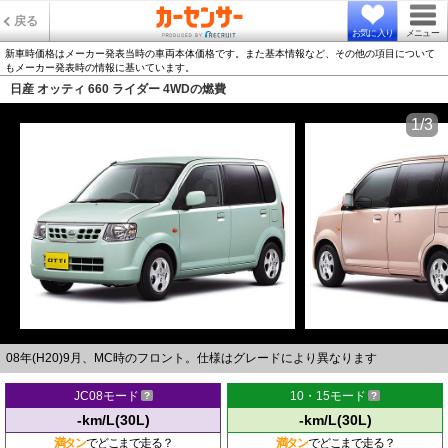
戻る
お気に入り
メニュー
新車時価格はメーカー発表当時の車両本体価格です。また基本情報など、その他の項目について
もメーカー発表時の情報に基いています。
日産 オッティ 660 ライダー 4WDの燃費
1/3
08年(H20)9月、MC時のフロント。仕様はグレードにより異なります
JC08モード
10・15モード
-km/L(30L)
-km/L(30L)
満タン
でどこまで走る？
満タン
でどこまで走る？