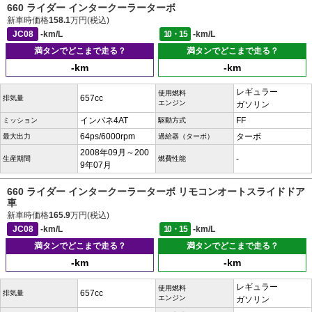
660 ライダー インタークーラーターボ
新車時価格
158.1
万円(税込)
JC08
-km/L
10・15
-km/L
満タンでどこまで走る？
満タンでどこまで走る？
-km
-km
レギュラー
使用燃料
657cc
排気量
エンジン
ガソリン
インパネ4AT
FF
ミッション
駆動方式
64ps/6000rpm
ターボ
最大出力
過給器（ターボ）
2008年09月～200
-
生産期間
燃費性能
9年07月
660 ライダー インタークーラーターボ リモコンオートスライドドア
車
新車時価格
165.9
万円(税込)
JC08
-km/L
10・15
-km/L
満タンでどこまで走る？
満タンでどこまで走る？
-km
-km
レギュラー
使用燃料
657cc
排気量
エンジン
ガソリン