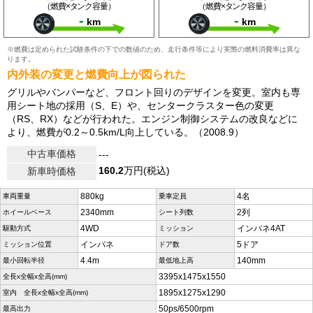
（燃費×タンク容量）
（燃費×タンク容量）
-
-
km
km
※燃費は定められた試験条件の下での数値のため、走行条件等により実際の燃料消費率は異な
ります。
内外装の変更と燃費向上が図られた
グリルやバンパーなど、フロント回りのデザインを変更。室内も専
用シート地の採用（S、E）や、センタークラスター色の変更
（RS、RX）などが行われた。エンジン制御システムの改良などに
より、燃費が0.2～0.5km/L向上している。（2008.9）
中古車価格
---
160.2
万円(税込)
新車時価格
880kg
4名
車両重量
乗車定員
2340mm
2列
ホイールベース
シート列数
4WD
インパネ4AT
駆動方式
ミッション
インパネ
5ドア
ミッション位置
ドア数
4.4m
140mm
最小回転半径
最低地上高
3395x1475x1550
全長x全幅x全高(mm)
1895x1275x1290
室内 全長x全幅x全高(mm)
50ps/6500rpm
最高出力