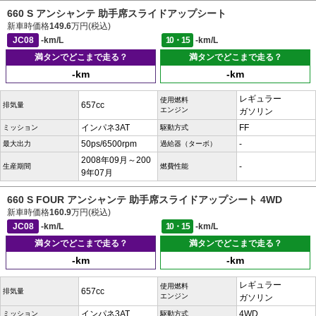
660 S アンシャンテ 助手席スライドアップシート
新車時価格
149.6
万円(税込)
JC08
-km/L
10・15
-km/L
満タンでどこまで走る？
満タンでどこまで走る？
-km
-km
レギュラー
使用燃料
657cc
排気量
エンジン
ガソリン
インパネ3AT
FF
ミッション
駆動方式
50ps/6500rpm
-
最大出力
過給器（ターボ）
2008年09月～200
-
生産期間
燃費性能
9年07月
660 S FOUR アンシャンテ 助手席スライドアップシート 4WD
新車時価格
160.9
万円(税込)
JC08
-km/L
10・15
-km/L
満タンでどこまで走る？
満タンでどこまで走る？
-km
-km
レギュラー
使用燃料
657cc
排気量
エンジン
ガソリン
インパネ3AT
4WD
ミッション
駆動方式