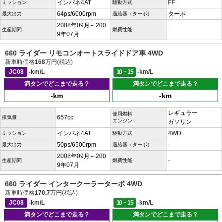
インパネ4AT
FF
ミッション
駆動方式
64ps/6000rpm
ターボ
最大出力
過給器（ターボ）
2008年09月～200
-
生産期間
燃費性能
9年07月
660 ライダー リモコンオートスライドドア車 4WD
新車時価格
168
万円(税込)
JC08
-km/L
10・15
-km/L
満タンでどこまで走る？
満タンでどこまで走る？
-km
-km
レギュラー
使用燃料
657cc
排気量
エンジン
ガソリン
インパネ4AT
4WD
ミッション
駆動方式
50ps/6500rpm
-
最大出力
過給器（ターボ）
2008年09月～200
-
生産期間
燃費性能
9年07月
660 ライダー インタークーラーターボ 4WD
新車時価格
170.7
万円(税込)
JC08
-km/L
10・15
-km/L
満タンでどこまで走る？
満タンでどこまで走る？