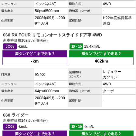
インパネ4AT
4WD
ミッション
駆動方式
50ps/6500rpm
-
最大出力
過給器（ターボ）
2008年09月～200
H22年度燃費基準
生産期間
燃費性能
9年07月
達成
660 RX FOUR リモコンオートスライドドア車 4WD
新車時価格
162.8
万円(税込)
JC08
-km/L
10・15
15.4km/L
満タンでどこまで走る？
満タンでどこまで走る？
-km
462km
レギュラー
使用燃料
657cc
排気量
エンジン
ガソリン
インパネ4AT
4WD
ミッション
駆動方式
64ps/6000rpm
ターボ
最大出力
過給器（ターボ）
2008年09月～200
-
生産期間
燃費性能
9年07月
660 ライダー
新車時価格
147.6
万円(税込)
JC08
-km/L
10・15
-km/L
満タンでどこまで走る？
満タンでどこまで走る？