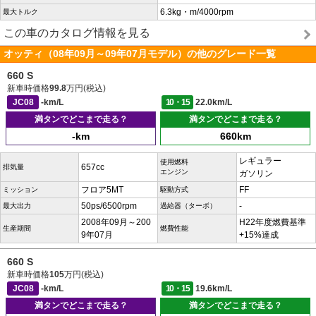
6.3kg・m/4000rpm
最大トルク
この車のカタログ情報を見る
オッティ（08年09月～09年07月モデル）の他のグレード一覧
660 S
新車時価格
99.8
万円(税込)
JC08
-km/L
10・15
22.0km/L
満タンでどこまで走る？
満タンでどこまで走る？
-km
660km
レギュラー
使用燃料
657cc
排気量
エンジン
ガソリン
フロア5MT
FF
ミッション
駆動方式
50ps/6500rpm
-
最大出力
過給器（ターボ）
2008年09月～200
H22年度燃費基準
生産期間
燃費性能
9年07月
+15%達成
660 S
新車時価格
105
万円(税込)
JC08
-km/L
10・15
19.6km/L
満タンでどこまで走る？
満タンでどこまで走る？