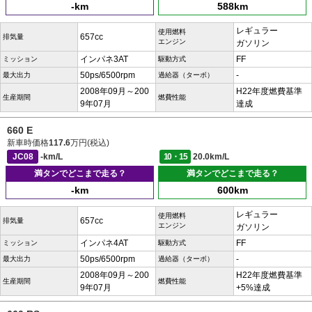
-km
588km
レギュラー
使用燃料
657cc
排気量
エンジン
ガソリン
インパネ3AT
FF
ミッション
駆動方式
50ps/6500rpm
-
最大出力
過給器（ターボ）
2008年09月～200
H22年度燃費基準
生産期間
燃費性能
9年07月
達成
660 E
新車時価格
117.6
万円(税込)
JC08
-km/L
10・15
20.0km/L
満タンでどこまで走る？
満タンでどこまで走る？
-km
600km
レギュラー
使用燃料
657cc
排気量
エンジン
ガソリン
インパネ4AT
FF
ミッション
駆動方式
50ps/6500rpm
-
最大出力
過給器（ターボ）
2008年09月～200
H22年度燃費基準
生産期間
燃費性能
9年07月
+5%達成