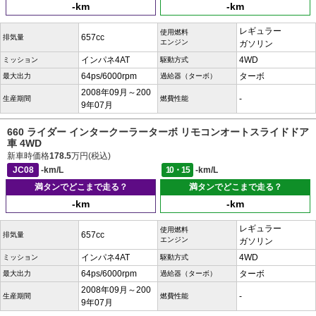
-km
-km
レギュラー
使用燃料
657cc
排気量
エンジン
ガソリン
インパネ4AT
4WD
ミッション
駆動方式
64ps/6000rpm
ターボ
最大出力
過給器（ターボ）
2008年09月～200
-
生産期間
燃費性能
9年07月
660 ライダー インタークーラーターボ リモコンオートスライドドア
車 4WD
新車時価格
178.5
万円(税込)
JC08
-km/L
10・15
-km/L
満タンでどこまで走る？
満タンでどこまで走る？
-km
-km
レギュラー
使用燃料
657cc
排気量
エンジン
ガソリン
インパネ4AT
4WD
ミッション
駆動方式
64ps/6000rpm
ターボ
最大出力
過給器（ターボ）
2008年09月～200
-
生産期間
燃費性能
9年07月