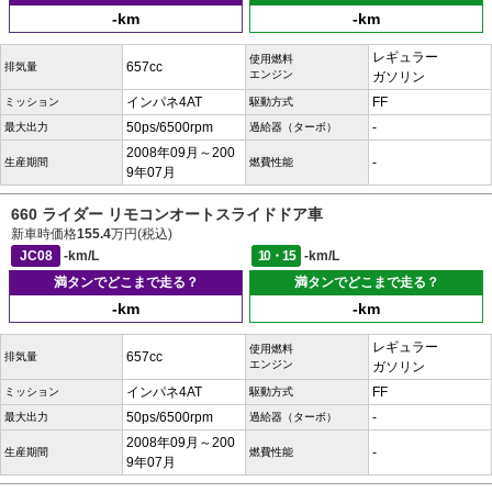
-km
-km
レギュラー
使用燃料
657cc
排気量
エンジン
ガソリン
インパネ4AT
FF
ミッション
駆動方式
50ps/6500rpm
-
最大出力
過給器（ターボ）
2008年09月～200
-
生産期間
燃費性能
9年07月
660 ライダー リモコンオートスライドドア車
新車時価格
155.4
万円(税込)
JC08
-km/L
10・15
-km/L
満タンでどこまで走る？
満タンでどこまで走る？
-km
-km
レギュラー
使用燃料
657cc
排気量
エンジン
ガソリン
インパネ4AT
FF
ミッション
駆動方式
50ps/6500rpm
-
最大出力
過給器（ターボ）
2008年09月～200
-
生産期間
燃費性能
9年07月