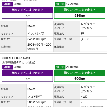
JC08
-km/L
10・15
17.2km/L
満タンでどこまで走る？
満タンでどこまで走る？
-km
516km
レギュラー
使用燃料
657cc
排気量
エンジン
ガソリン
インパネ4AT
FF
ミッション
駆動方式
64ps/6000rpm
ターボ
最大出力
過給器（ターボ）
2008年09月～200
-
生産期間
燃費性能
9年07月
660 S FOUR 4WD
新車時価格
111
万円(税込)
JC08
-km/L
10・15
20.0km/L
満タンでどこまで走る？
満タンでどこまで走る？
-km
600km
レギュラー
使用燃料
657cc
排気量
エンジン
ガソリン
フロア5MT
4WD
ミッション
駆動方式
50ps/6500rpm
-
最大出力
過給器（ターボ）