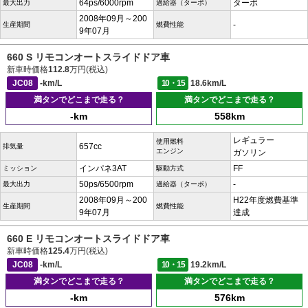
64ps/6000rpm
ターボ
最大出力
過給器（ターボ）
2008年09月～200
-
生産期間
燃費性能
9年07月
660 S リモコンオートスライドドア車
新車時価格
112.8
万円(税込)
JC08
-km/L
10・15
18.6km/L
満タンでどこまで走る？
満タンでどこまで走る？
-km
558km
レギュラー
使用燃料
657cc
排気量
エンジン
ガソリン
インパネ3AT
FF
ミッション
駆動方式
50ps/6500rpm
-
最大出力
過給器（ターボ）
2008年09月～200
H22年度燃費基準
生産期間
燃費性能
9年07月
達成
660 E リモコンオートスライドドア車
新車時価格
125.4
万円(税込)
JC08
-km/L
10・15
19.2km/L
満タンでどこまで走る？
満タンでどこまで走る？
-km
576km