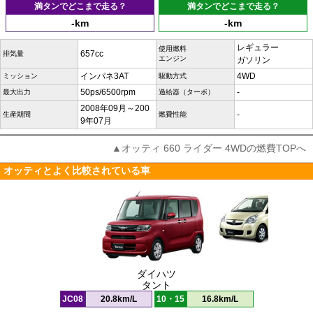
満タンでどこまで走る？
満タンでどこまで走る？
-km
-km
レギュラー
使用燃料
657cc
排気量
エンジン
ガソリン
インパネ3AT
4WD
ミッション
駆動方式
50ps/6500rpm
-
最大出力
過給器（ターボ）
2008年09月～200
-
生産期間
燃費性能
9年07月
▲オッティ 660 ライダー 4WDの燃費TOPへ
オッティとよく比較されている車
ダイハツ
タント
JC08
20.8km/L
10・15
16.8km/L