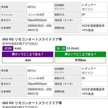
レギュラー
使用燃料
657cc
排気量
エンジン
ガソリン
インパネ4AT
FF
ミッション
駆動方式
50ps/6500rpm
-
最大出力
過給器（ターボ）
2008年09月～200
H22年度燃費基準
生産期間
燃費性能
9年07月
+5%達成
660 RS リモコンオートスライドドア車
新車時価格
139.7
万円(税込)
JC08
-km/L
10・15
19.2km/L
満タンでどこまで走る？
満タンでどこまで走る？
-km
576km
レギュラー
使用燃料
657cc
排気量
エンジン
ガソリン
インパネ4AT
FF
ミッション
駆動方式
50ps/6500rpm
-
最大出力
過給器（ターボ）
2008年09月～200
H22年度燃費基準
生産期間
燃費性能
9年07月
+5%達成
660 RX リモコンオートスライドドア車
新車時価格
150.2
万円(税込)