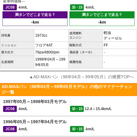
新車時価格
---
JC08
-km/L
10・15
-km/L
満タンでどこまで走る？
満タンでどこまで走る？
-km
-km
軽油
使用燃料
1973cc
排気量
エンジン
ディーゼル
フロア4AT
FF
ミッション
駆動方式
76ps/4800rpm
-
最大出力
過給器（ターボ）
1998年04月～199
-
生産期間
燃費性能
9年05月
▲AD-MAXバン（98年04月～99年05月）の燃費TOPへ
AD-MAXバン（98年04月～99年05月モデル）の他のマイナーチェン
ジ一覧
1997年05月～1998年03月モデル
JC08
-km/L
10・15
12.4～15.4km/L
1996年05月～1997年04月モデル
JC08
-km/L
10・15
-km/L