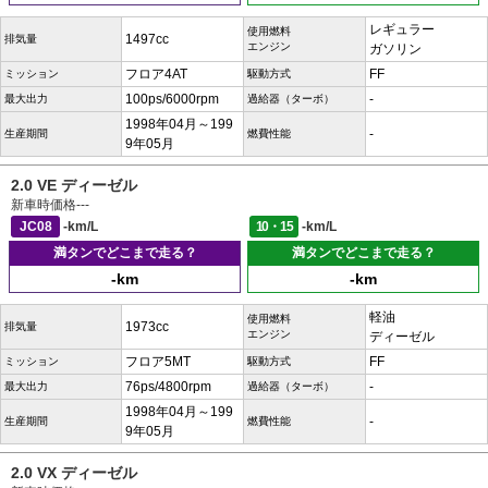
レギュラー
使用燃料
1497cc
排気量
エンジン
ガソリン
フロア4AT
FF
ミッション
駆動方式
100ps/6000rpm
-
最大出力
過給器（ターボ）
1998年04月～199
-
生産期間
燃費性能
9年05月
2.0 VE ディーゼル
新車時価格
---
JC08
-km/L
10・15
-km/L
満タンでどこまで走る？
満タンでどこまで走る？
-km
-km
軽油
使用燃料
1973cc
排気量
エンジン
ディーゼル
フロア5MT
FF
ミッション
駆動方式
76ps/4800rpm
-
最大出力
過給器（ターボ）
1998年04月～199
-
生産期間
燃費性能
9年05月
2.0 VX ディーゼル