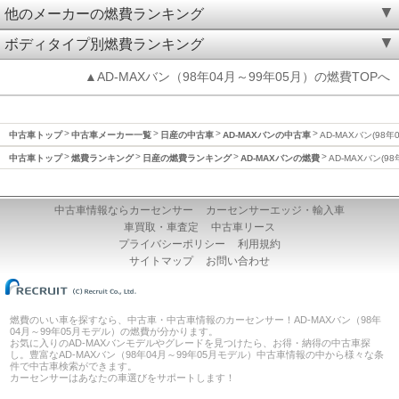
他のメーカーの燃費ランキング
ボディタイプ別燃費ランキング
▲AD-MAXバン（98年04月～99年05月）の燃費TOPへ
中古車トップ
中古車メーカー一覧
日産の中古車
AD-MAXバンの中古車
AD-MAXバン(98
中古車トップ
燃費ランキング
日産の燃費ランキング
AD-MAXバンの燃費
AD-MAXバン(9
中古車情報ならカーセンサー
カーセンサーエッジ・輸入車
車買取・車査定
中古車リース
プライバシーポリシー
利用規約
サイトマップ
お問い合わせ
燃費のいい車を探すなら、中古車・中古車情報のカーセンサー！AD-MAXバン（98年
04月～99年05月モデル）の燃費が分かります。
お気に入りのAD-MAXバンモデルやグレードを見つけたら、お得・納得の中古車探
し。豊富なAD-MAXバン（98年04月～99年05月モデル）中古車情報の中から様々な条
件で中古車検索ができます。
カーセンサーはあなたの車選びをサポートします！