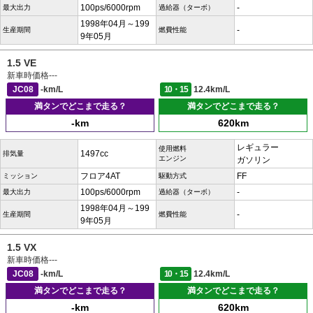
100ps/6000rpm
-
最大出力
過給器（ターボ）
1998年04月～199
-
生産期間
燃費性能
9年05月
1.5 VE
新車時価格
---
JC08
-km/L
10・15
12.4km/L
満タンでどこまで走る？
満タンでどこまで走る？
-km
620km
レギュラー
使用燃料
1497cc
排気量
エンジン
ガソリン
フロア4AT
FF
ミッション
駆動方式
100ps/6000rpm
-
最大出力
過給器（ターボ）
1998年04月～199
-
生産期間
燃費性能
9年05月
1.5 VX
新車時価格
---
JC08
-km/L
10・15
12.4km/L
満タンでどこまで走る？
満タンでどこまで走る？
-km
620km