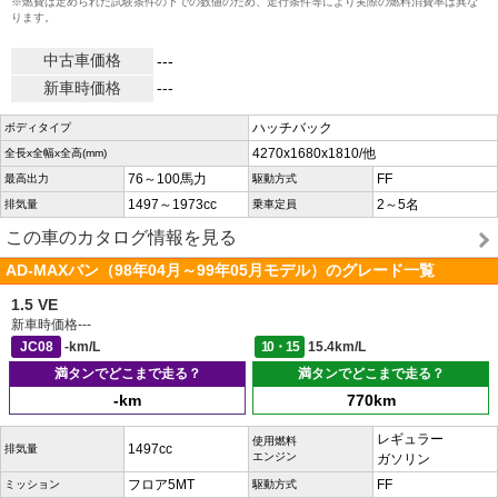
※燃費は定められた試験条件の下での数値のため、走行条件等により実際の燃料消費率は異な
ります。
中古車価格
---
新車時価格
---
ハッチバック
ボディタイプ
4270x1680x1810/他
全長x全幅x全高(mm)
76～100馬力
FF
最高出力
駆動方式
1497～1973cc
2～5名
排気量
乗車定員
この車のカタログ情報を見る
AD-MAXバン（98年04月～99年05月モデル）のグレード一覧
1.5 VE
新車時価格
---
JC08
-km/L
10・15
15.4km/L
満タンでどこまで走る？
満タンでどこまで走る？
-km
770km
レギュラー
使用燃料
1497cc
排気量
エンジン
ガソリン
フロア5MT
FF
ミッション
駆動方式