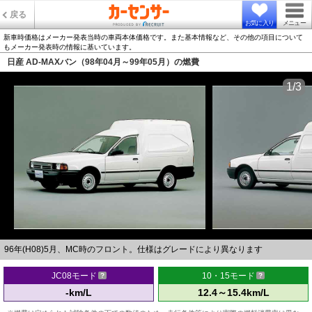
戻る
お気に入り
メニュー
新車時価格はメーカー発表当時の車両本体価格です。また基本情報など、その他の項目について
もメーカー発表時の情報に基いています。
日産 AD-MAXバン（98年04月～99年05月）の燃費
1/3
96年(H08)5月、MC時のフロント。仕様はグレードにより異なります
JC08モード
10・15モード
-km/L
12.4～15.4km/L