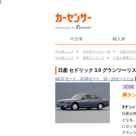
{
中古車
輸入車
中古車トップ
>
中古車メーカー一覧
>
日産の中古
中古車トップ
>
燃費ランキング
>
日産の燃費ラン
日産 セドリック 3.0 グランツーリ
WLTCモード、JC08モード、10・15モードとは
JC08
満タ
3ナン
日産が
となる
にセン
グラン