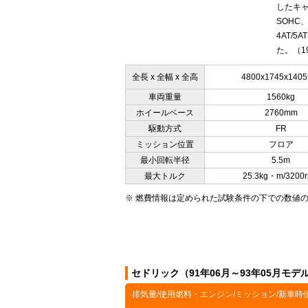
したキャ
SOHC
4AT/
た。（19
全長 x 全幅 x 全高
4800x1745x140
車両重量
1560kg
ホイールベース
2760mm
駆動方式
FR
ミッション位置
フロア
最小回転半径
5.5m
最大トルク
25.3kg・m/3200
※ 燃費情報は定められた試験条件の下での数値
セドリック（91年06月～93年05月モ
排気量/使用燃料・エンジン/ミッション/新車時