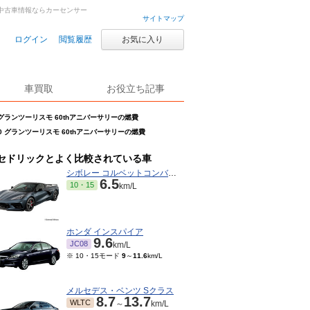
車・中古車情報ならカーセンサー
サイトマップ
ログイン
閲覧履歴
お気に入り
車買取
お役立ち記事
 グランツーリスモ 60thアニバーサリーの燃費
.0 グランツーリスモ 60thアニバーサリーの燃費
セドリックとよく比較されている車
シボレー コルベットコンバーチブル
6.5
10・15
km/L
ホンダ インスパイア
9.6
JC08
km/L
※ 10・15モード
9
～
11.6
km/L
メルセデス・ベンツ Sクラス
8.7
13.7
WLTC
～
km/L