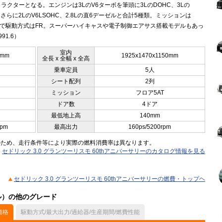
ラクターとなる。エンジンは3LのV6ターボを筆頭に3LのDOHC、3Lの
、さらに2LのV6LSOHC、2.8Lの直6デーゼルと合計5種類。ミッションは
5ATで駆動方式はFR。スーパーハイキャスや電子制御エアサス搭載モデルもあっ
91.6）
室内
5mm
1925x1470x1150mm
全長 x 全幅 x 全高
乗車定員
5人
シート配列
2列
ミッション
フロア5AT
ドア数
4ドア
最低地上高
140mm
rpm
最高出力
160ps/5200rpm
のため、走行条件等により実際の燃料消費率は異なります。
セドリック 3.0 グランツーリスモ 60thアニバーサリーのカタログ情報を見る
セドリック 3.0 グランツーリスモ 60thアニバーサリーの燃費・トップヘ
デル）の他のグレード
価格
駆動方式/最大出力/過給器/生産期間/燃費性能