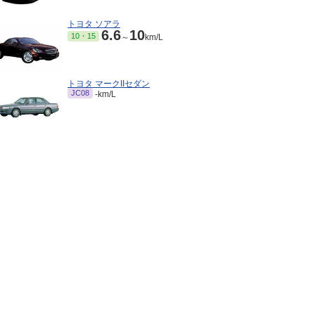
トヨタ ソアラ
6.6
10
10・15
～
km/L
トヨタ マークIIセダン
JC08
-km/L