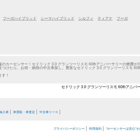
フーガハイブリッド
シーマハイブリッド
シルフィ
ティアナ
フーガ
カーセンサー！セドリック 3.0 グランツーリスモ 60thアニバーサリーの燃費が
けたら、お得・納得の中古車探し。豊富なセドリック 3.0 グランツーリスモ 60
ます！
セドリック 3.0 グランツーリスモ 60thアニ
輸入車
車買取・車査定
中古車リース
プライバシーポリシー
利用規約
“カーセンサーは安心”そ