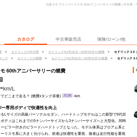
日産 3.0 グランツーリスモ 60thアニバーサリーの燃費 | 中古
カタログ
中古車販売店
保険/ローン/他
車
>
セドリックの中古車
>
セドリック(91年06月～93年05月)の燃費
>
セドリック 3.0
キング
>
セドリックの燃費
>
セドリック(91年06月～93年05月)の燃費
>
セドリック 3
スモ 60thアニバーサリーの燃費
？
-
km/L
ン
-
JC08
でどこまで走る？ (燃費xタンク容量)
km
バー専用ボディで快適性を向上
誇るLサイズの高級パーソナルセダン。ハードトップモデルはこの新型で9代目
。ボディはこれまでの5ナンバーサイズから3ナンバーサイズへと大型化、同時
ターピラー付きのピラードハードトップとなった。モデル体系はブロアム系と
ツーリスモ系に大きく分けられ、前者は快適性を重視、後者は走行性能を重視