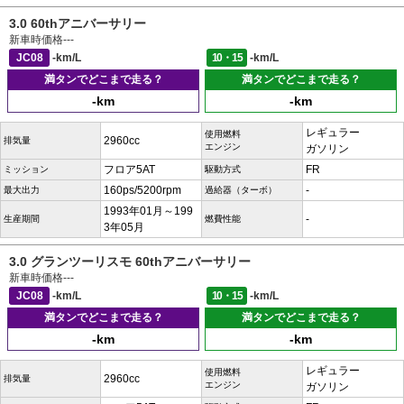
3.0 60thアニバーサリー
新車時価格
---
JC08
-km/L
10・15
-km/L
満タンでどこまで走る？
満タンでどこまで走る？
-km
-km
レギュラー
使用燃料
2960cc
排気量
エンジン
ガソリン
フロア5AT
FR
ミッション
駆動方式
160ps/5200rpm
-
最大出力
過給器（ターボ）
1993年01月～199
-
生産期間
燃費性能
3年05月
3.0 グランツーリスモ 60thアニバーサリー
新車時価格
---
JC08
-km/L
10・15
-km/L
満タンでどこまで走る？
満タンでどこまで走る？
-km
-km
レギュラー
使用燃料
2960cc
排気量
エンジン
ガソリン