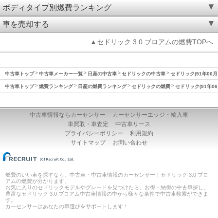
ボディタイプ別燃費ランキング
車を売却する
▲セドリック 3.0 ブロアムの燃費TOPへ
中古車トップ
中古車メーカー一覧
日産の中古車
セドリックの中古車
セドリック(91年06月
中古車トップ
燃費ランキング
日産の燃費ランキング
セドリックの燃費
セドリック(91年06
中古車情報ならカーセンサー
カーセンサーエッジ・輸入車
車買取・車査定
中古車リース
プライバシーポリシー
利用規約
サイトマップ
お問い合わせ
燃費のいい車を探すなら、中古車・中古車情報のカーセンサー！セドリック 3.0 ブロ
アムの燃費が分かります。
お気に入りのセドリックモデルやグレードを見つけたら、お得・納得の中古車探し。
豊富なセドリック 3.0 ブロアム中古車情報の中から様々な条件で中古車検索ができま
す。
カーセンサーはあなたの車選びをサポートします！