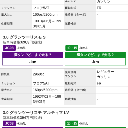
エンジン
ガソリン
フロア5AT
FR
ミッション
駆動方式
160ps/5200rpm
-
最大出力
過給器（ターボ）
1991年06月～199
-
生産期間
燃費性能
3年05月
3.0 グランツーリスモ S
新車時価格
320
万円(税抜)
JC08
-km/L
10・15
-km/L
満タンでどこまで走る？
満タンでどこまで走る？
-km
-km
レギュラー
使用燃料
2960cc
排気量
エンジン
ガソリン
フロア5AT
FR
ミッション
駆動方式
160ps/5200rpm
-
最大出力
過給器（ターボ）
1992年02月～199
-
生産期間
燃費性能
3年05月
3.0 グランツーリスモ アルティマ LV
新車時価格
394
万円(税抜)
JC08
-km/L
10・15
-km/L