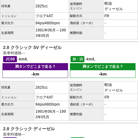
軽油
使用燃料
2825cc
排気量
エンジン
ディーゼル
フロア4AT
FR
ミッション
駆動方式
94ps/4800rpm
-
最大出力
過給器（ターボ）
1991年06月～199
-
生産期間
燃費性能
3年05月
2.8 クラシック SV ディーゼル
新車時価格
---
JC08
-km/L
10・15
-km/L
満タンでどこまで走る？
満タンでどこまで走る？
-km
-km
軽油
使用燃料
2825cc
排気量
エンジン
ディーゼル
フロア4AT
FR
ミッション
駆動方式
94ps/4800rpm
-
最大出力
過給器（ターボ）
1991年06月～199
-
生産期間
燃費性能
3年05月
2.8 クラシック ディーゼル
新車時価格
---