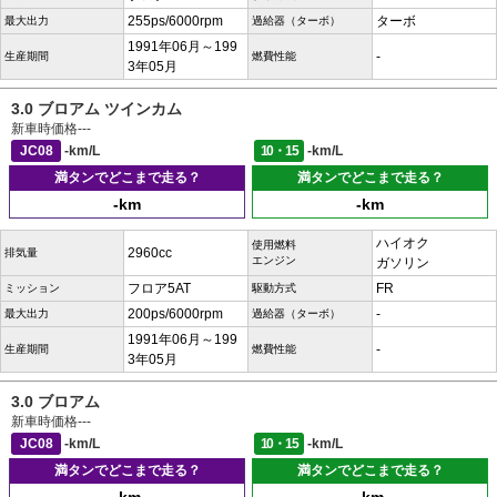
255ps/6000rpm
ターボ
最大出力
過給器（ターボ）
1991年06月～199
-
生産期間
燃費性能
3年05月
3.0 ブロアム ツインカム
新車時価格
---
JC08
-km/L
10・15
-km/L
満タンでどこまで走る？
満タンでどこまで走る？
-km
-km
ハイオク
使用燃料
2960cc
排気量
エンジン
ガソリン
フロア5AT
FR
ミッション
駆動方式
200ps/6000rpm
-
最大出力
過給器（ターボ）
1991年06月～199
-
生産期間
燃費性能
3年05月
3.0 ブロアム
新車時価格
---
JC08
-km/L
10・15
-km/L
満タンでどこまで走る？
満タンでどこまで走る？