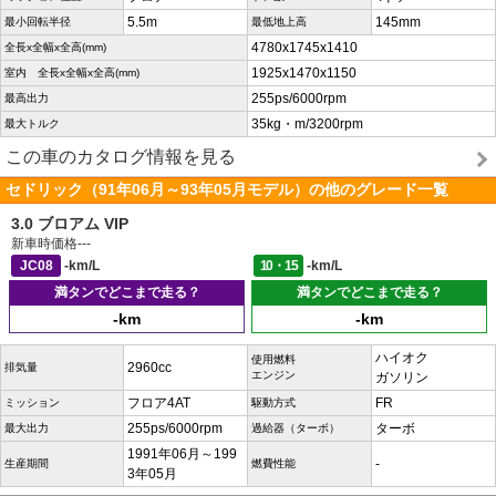
5.5m
145mm
最小回転半径
最低地上高
4780x1745x1410
全長x全幅x全高(mm)
1925x1470x1150
室内 全長x全幅x全高(mm)
255ps/6000rpm
最高出力
35kg・m/3200rpm
最大トルク
この車のカタログ情報を見る
セドリック（91年06月～93年05月モデル）の他のグレード一覧
3.0 ブロアム VIP
新車時価格
---
JC08
-km/L
10・15
-km/L
満タンでどこまで走る？
満タンでどこまで走る？
-km
-km
ハイオク
使用燃料
2960cc
排気量
エンジン
ガソリン
フロア4AT
FR
ミッション
駆動方式
255ps/6000rpm
ターボ
最大出力
過給器（ターボ）
1991年06月～199
-
生産期間
燃費性能
3年05月