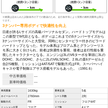
（燃費×タンク容量）
（燃費×タンク容量）
-
-
km
km
※燃費は定められた試験条件の下での数値のため、走行条件等により実際の燃料消費率は異な
ります。
3ナンバー専用ボディで快適性を向上
日産が誇るLサイズの高級パーソナルセダン。ハードトップモデルは
この新型で9代目となる。ボディはこれまでの5ナンバーサイズから
3ナンバーサイズへと大型化、同時にセンターピラー付きのピラード
ハードトップとなった。モデル体系はブロアム系とグランツーリス
モ系に大きく分けられ、前者は快適性を重視、後者は走行性能を重
視したキャラクターとなる。エンジンは3LのV6ターボを筆頭に3Lの
DOHC、3LのSOHC、さらに2LのV6LSOHC、2.8Lの直6デーゼルと
合計5種類。ミッションは4AT/5ATで駆動方式はFR。スーパーハイ
キャスや電子制御エアサス搭載モデルもあった。（1991.6）
中古車価格
---
新車時価格
---
1630kg
5名
車両重量
乗車定員
2760mm
2列
ホイールベース
シート列数
FR
フロア4AT
駆動方式
ミッション
フロア
4ドア
ミッション位置
ドア数