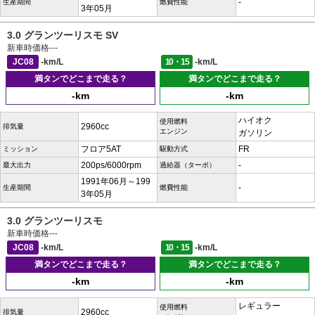
-
生産期間
燃費性能
3年05月
3.0 グランツーリスモ SV
新車時価格
---
JC08
-km/L
10・15
-km/L
満タンでどこまで走る？
満タンでどこまで走る？
-km
-km
ハイオク
使用燃料
2960cc
排気量
エンジン
ガソリン
フロア5AT
FR
ミッション
駆動方式
200ps/6000rpm
-
最大出力
過給器（ターボ）
1991年06月～199
-
生産期間
燃費性能
3年05月
3.0 グランツーリスモ
新車時価格
---
JC08
-km/L
10・15
-km/L
満タンでどこまで走る？
満タンでどこまで走る？
-km
-km
レギュラー
使用燃料
2960cc
排気量