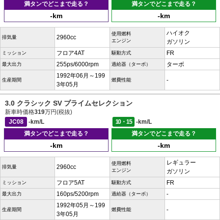
満タンでどこまで走る？
満タンでどこまで走る？
-km
-km
ハイオク
使用燃料
2960cc
排気量
エンジン
ガソリン
フロア4AT
FR
ミッション
駆動方式
255ps/6000rpm
ターボ
最大出力
過給器（ターボ）
1992年06月～199
-
生産期間
燃費性能
3年05月
3.0 クラシック SV プライムセレクション
新車時価格
319
万円(税抜)
JC08
-km/L
10・15
-km/L
満タンでどこまで走る？
満タンでどこまで走る？
-km
-km
レギュラー
使用燃料
2960cc
排気量
エンジン
ガソリン
フロア5AT
FR
ミッション
駆動方式
160ps/5200rpm
-
最大出力
過給器（ターボ）
1992年05月～199
-
生産期間
燃費性能
3年05月