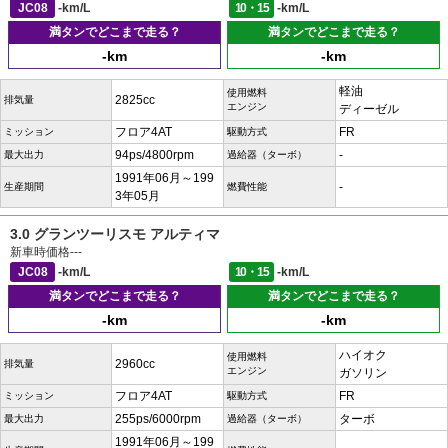
JC08
-km/L
10・15
-km/L
満タンでどこまで走る？
満タンでどこまで走る？
-km
-km
軽油
使用燃料
2825cc
排気量
エンジン
ディーゼル
フロア4AT
FR
ミッション
駆動方式
94ps/4800rpm
-
最大出力
過給器（ターボ）
1991年06月～199
-
生産期間
燃費性能
3年05月
3.0 グランツーリスモ アルティマ
新車時価格
---
JC08
-km/L
10・15
-km/L
満タンでどこまで走る？
満タンでどこまで走る？
-km
-km
ハイオク
使用燃料
2960cc
排気量
エンジン
ガソリン
フロア4AT
FR
ミッション
駆動方式
255ps/6000rpm
ターボ
最大出力
過給器（ターボ）
1991年06月～199