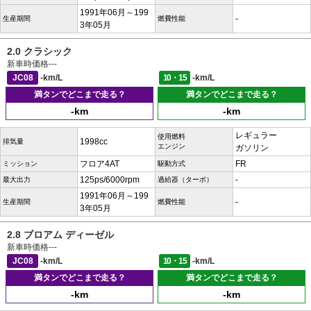
1991年06月～199
-
生産期間
燃費性能
3年05月
2.0 クラシック
新車時価格
---
JC08
-km/L
10・15
-km/L
満タンでどこまで走る？
満タンでどこまで走る？
-km
-km
レギュラー
使用燃料
1998cc
排気量
エンジン
ガソリン
フロア4AT
FR
ミッション
駆動方式
125ps/6000rpm
-
最大出力
過給器（ターボ）
1991年06月～199
-
生産期間
燃費性能
3年05月
2.8 ブロアム ディーゼル
新車時価格
---
JC08
-km/L
10・15
-km/L
満タンでどこまで走る？
満タンでどこまで走る？
-km
-km