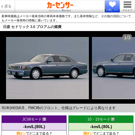
戻る
お気に入り
メニュー
新車時価格はメーカー発表当時の車両本体価格です。また基本情報など、その他の項目について
もメーカー発表時の情報に基いています。
日産 セドリック 3.0 ブロアムの燃費
1/3
91年(H03)6月、FMC時のフロント。仕様はグレードにより異なります
JC08モード
10・15モード
-km/L(80L)
-km/L(80L)
満タン
でどこまで走る？
満タン
でどこまで走る？