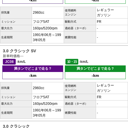
-km
-km
レギュラー
使用燃料
2960cc
排気量
エンジン
ガソリン
フロア5AT
FR
ミッション
駆動方式
160ps/5200rpm
-
最大出力
過給器（ターボ）
1991年06月～199
-
生産期間
燃費性能
3年05月
3.0 クラシック SV
新車時価格
---
JC08
-km/L
10・15
-km/L
満タンでどこまで走る？
満タンでどこまで走る？
-km
-km
レギュラー
使用燃料
2960cc
排気量
エンジン
ガソリン
フロア5AT
FR
ミッション
駆動方式
160ps/5200rpm
-
最大出力
過給器（ターボ）
1991年06月～199
-
生産期間
燃費性能
3年05月
3.0 クラシック