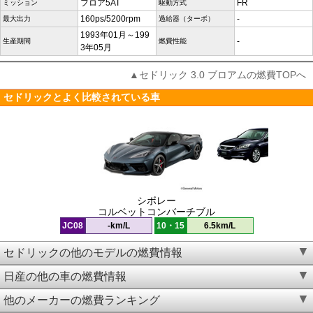
フロア5AT
FR
ミッション
駆動方式
160ps/5200rpm
-
最大出力
過給器（ターボ）
1993年01月～199
-
生産期間
燃費性能
3年05月
▲セドリック 3.0 ブロアムの燃費TOPへ
セドリックとよく比較されている車
シボレー
コルベットコンバーチブル
JC08
-km/L
10・15
6.5km/L
セドリックの他のモデルの燃費情報
日産の他の車の燃費情報
他のメーカーの燃費ランキング