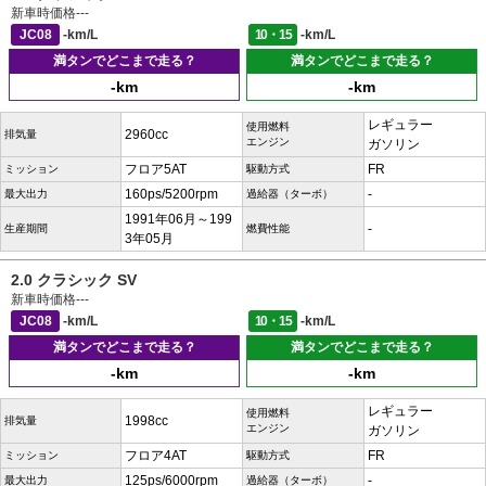
新車時価格
---
JC08
-km/L
10・15
-km/L
満タンでどこまで走る？
満タンでどこまで走る？
-km
-km
レギュラー
使用燃料
2960cc
排気量
エンジン
ガソリン
フロア5AT
FR
ミッション
駆動方式
160ps/5200rpm
-
最大出力
過給器（ターボ）
1991年06月～199
-
生産期間
燃費性能
3年05月
2.0 クラシック SV
新車時価格
---
JC08
-km/L
10・15
-km/L
満タンでどこまで走る？
満タンでどこまで走る？
-km
-km
レギュラー
使用燃料
1998cc
排気量
エンジン
ガソリン
フロア4AT
FR
ミッション
駆動方式
125ps/6000rpm
-
最大出力
過給器（ターボ）