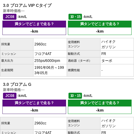
3.0 ブロアム VIP Cタイプ
新車時価格
---
JC08
-km/L
10・15
-km/L
満タンでどこまで走る？
満タンでどこまで走る？
-km
-km
ハイオク
使用燃料
2960cc
排気量
エンジン
ガソリン
フロア4AT
FR
ミッション
駆動方式
255ps/6000rpm
ターボ
最大出力
過給器（ターボ）
1991年06月～199
-
生産期間
燃費性能
3年05月
3.0 ブロアム G
新車時価格
---
JC08
-km/L
10・15
-km/L
満タンでどこまで走る？
満タンでどこまで走る？
-km
-km
ハイオク
使用燃料
2960cc
排気量
エンジン
ガソリン
フロア4AT
FR
ミッション
駆動方式