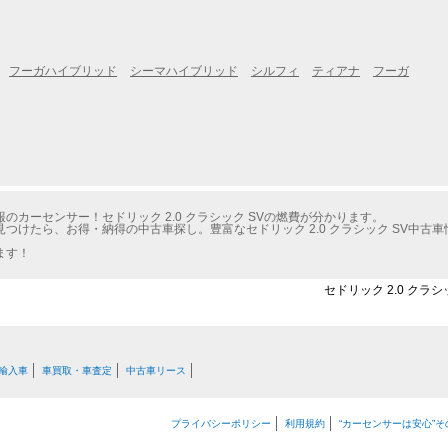
フーガハイブリッド
シーマハイブリッド
シルフィ
ティアナ
フーガ
カーセンサー！セドリック 2.0 クラシック SVの燃費が分かります。
つけたら、お得・納得の中古車探し。豊富なセドリック 2.0 クラシック SV中古
ます！
セドリック 2.0 クラ
輸入車
車買取・車査定
中古車リース
プライバシーポリシー
利用規約
“カーセンサーは安心”そ