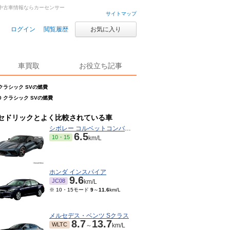
古車・中古車情報ならカーセンサー
サイトマップ
ログイン
閲覧履歴
お気に入り
車買取
お役立ち記事
 クラシック SVの燃費
0 クラシック SVの燃費
セドリックとよく比較されている車
シボレー コルベットコンバーチブル
6.5
10・15
km/L
ホンダ インスパイア
9.6
JC08
km/L
※ 10・15モード
9
～
11.6
km/L
メルセデス・ベンツ Sクラス
8.7
13.7
WLTC
～
km/L