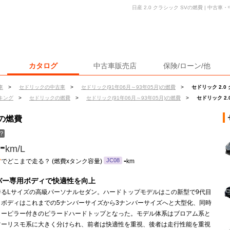
日産 2.0 クラシック SVの燃費 | 中
カタログ
中古車販売店
保険/ローン/他
車
>
セドリックの中古車
>
セドリック(91年06月～93年05月)の燃費
>
セドリック 2.0
キング
>
セドリックの燃費
>
セドリック(91年06月～93年05月)の燃費
>
セドリック 2.
Vの燃費
？
-
km/L
ン
-
JC08
でどこまで走る？ (燃費xタンク容量)
km
バー専用ボディで快適性を向上
誇るLサイズの高級パーソナルセダン。ハードトップモデルはこの新型で9代目
。ボディはこれまでの5ナンバーサイズから3ナンバーサイズへと大型化、同時
ターピラー付きのピラードハードトップとなった。モデル体系はブロアム系と
ツーリスモ系に大きく分けられ、前者は快適性を重視、後者は走行性能を重視