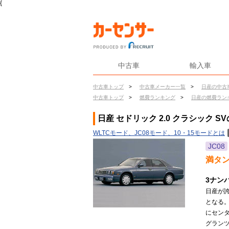
{
中古車
輸入車
中古車トップ
>
中古車メーカー一覧
>
日産の中古
中古車トップ
>
燃費ランキング
>
日産の燃費ラン
日産 セドリック 2.0 クラシック S
WLTCモード、JC08モード、10・15モードとは
JC08
満タ
3ナン
日産が
となる
にセン
グラン