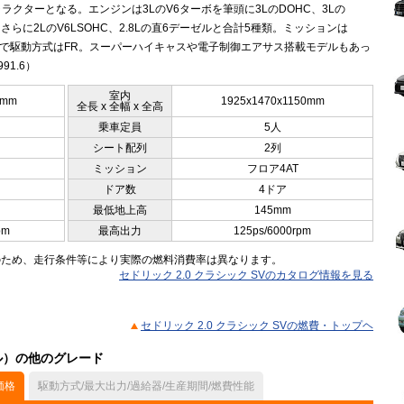
ラクターとなる。エンジンは3LのV6ターボを筆頭に3LのDOHC、3Lの
、さらに2LのV6LSOHC、2.8Lの直6デーゼルと合計5種類。ミッションは
5ATで駆動方式はFR。スーパーハイキャスや電子制御エアサス搭載モデルもあっ
91.6）
室内
0mm
1925x1470x1150mm
全長 x 全幅 x 全高
乗車定員
5人
シート配列
2列
ミッション
フロア4AT
ドア数
4ドア
最低地上高
145mm
pm
最高出力
125ps/6000rpm
のため、走行条件等により実際の燃料消費率は異なります。
セドリック 2.0 クラシック SVのカタログ情報を見る
セドリック 2.0 クラシック SVの燃費・トップヘ
デル）の他のグレード
価格
駆動方式/最大出力/過給器/生産期間/燃費性能