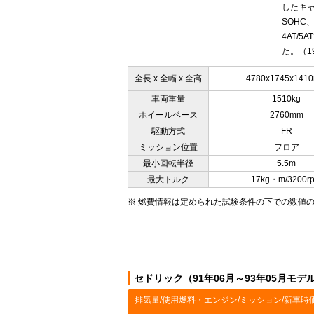
したキャ
SOHC
4AT/
た。（19
全長 x 全幅 x 全高
4780x1745x141
車両重量
1510kg
ホイールベース
2760mm
駆動方式
FR
ミッション位置
フロア
最小回転半径
5.5m
最大トルク
17kg・m/3200r
※ 燃費情報は定められた試験条件の下での数値
セドリック（91年06月～93年05月モ
排気量/使用燃料・エンジン/ミッション/新車時