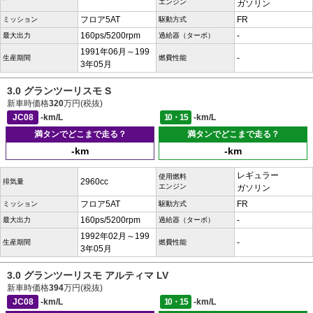
エンジン
ガソリン
フロア5AT
FR
ミッション
駆動方式
160ps/5200rpm
-
最大出力
過給器（ターボ）
1991年06月～199
-
生産期間
燃費性能
3年05月
3.0 グランツーリスモ S
新車時価格
320
万円(税抜)
JC08
-km/L
10・15
-km/L
満タンでどこまで走る？
満タンでどこまで走る？
-km
-km
レギュラー
使用燃料
2960cc
排気量
エンジン
ガソリン
フロア5AT
FR
ミッション
駆動方式
160ps/5200rpm
-
最大出力
過給器（ターボ）
1992年02月～199
-
生産期間
燃費性能
3年05月
3.0 グランツーリスモ アルティマ LV
新車時価格
394
万円(税抜)
JC08
-km/L
10・15
-km/L