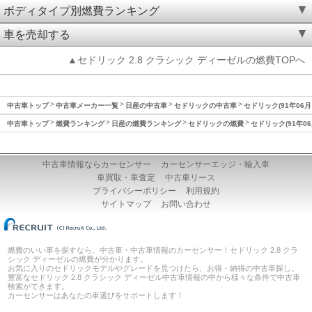
ボディタイプ別燃費ランキング
車を売却する
▲セドリック 2.8 クラシック ディーゼルの燃費TOPへ
中古車トップ
中古車メーカー一覧
日産の中古車
セドリックの中古車
セドリック(91年06月
中古車トップ
燃費ランキング
日産の燃費ランキング
セドリックの燃費
セドリック(91年06
中古車情報ならカーセンサー
カーセンサーエッジ・輸入車
車買取・車査定
中古車リース
プライバシーポリシー
利用規約
サイトマップ
お問い合わせ
燃費のいい車を探すなら、中古車・中古車情報のカーセンサー！セドリック 2.8 クラ
シック ディーゼルの燃費が分かります。
お気に入りのセドリックモデルやグレードを見つけたら、お得・納得の中古車探し。
豊富なセドリック 2.8 クラシック ディーゼル中古車情報の中から様々な条件で中古車
検索ができます。
カーセンサーはあなたの車選びをサポートします！