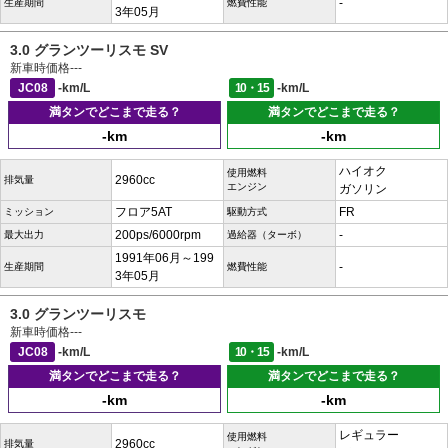
-
生産期間
燃費性能
3年05月
3.0 グランツーリスモ SV
新車時価格
---
JC08
-km/L
10・15
-km/L
満タンでどこまで走る？
満タンでどこまで走る？
-km
-km
ハイオク
使用燃料
2960cc
排気量
エンジン
ガソリン
フロア5AT
FR
ミッション
駆動方式
200ps/6000rpm
-
最大出力
過給器（ターボ）
1991年06月～199
-
生産期間
燃費性能
3年05月
3.0 グランツーリスモ
新車時価格
---
JC08
-km/L
10・15
-km/L
満タンでどこまで走る？
満タンでどこまで走る？
-km
-km
レギュラー
使用燃料
2960cc
排気量