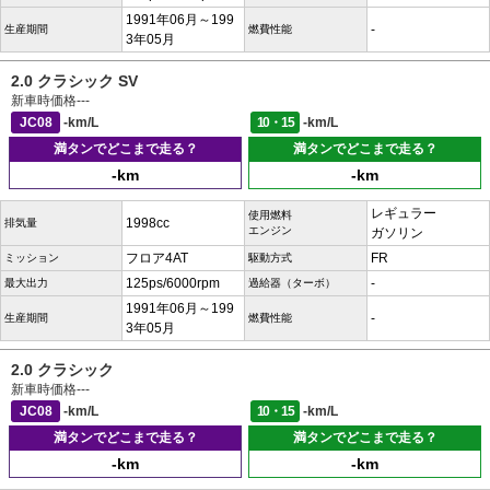
1991年06月～199
-
生産期間
燃費性能
3年05月
2.0 クラシック SV
新車時価格
---
JC08
-km/L
10・15
-km/L
満タンでどこまで走る？
満タンでどこまで走る？
-km
-km
レギュラー
使用燃料
1998cc
排気量
エンジン
ガソリン
フロア4AT
FR
ミッション
駆動方式
125ps/6000rpm
-
最大出力
過給器（ターボ）
1991年06月～199
-
生産期間
燃費性能
3年05月
2.0 クラシック
新車時価格
---
JC08
-km/L
10・15
-km/L
満タンでどこまで走る？
満タンでどこまで走る？
-km
-km