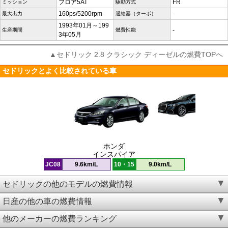
フロア5AT
FR
ミッション
駆動方式
160ps/5200rpm
-
最大出力
過給器（ターボ）
1993年01月～199
-
生産期間
燃費性能
3年05月
▲セドリック 2.8 クラシック ディーゼルの燃費TOPへ
セドリックとよく比較されている車
ホンダ
インスパイア
JC08
9.6km/L
10・15
9.0km/L
セドリックの他のモデルの燃費情報
日産の他の車の燃費情報
他のメーカーの燃費ランキング