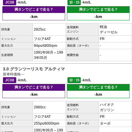
JC08
-km/L
10・15
-km/L
満タンでどこまで走る？
満タンでどこまで走る？
-km
-km
軽油
使用燃料
2825cc
排気量
エンジン
ディーゼル
フロア4AT
FR
ミッション
駆動方式
94ps/4800rpm
-
最大出力
過給器（ターボ）
1991年06月～199
-
生産期間
燃費性能
3年05月
3.0 グランツーリスモ アルティマ
新車時価格
---
JC08
-km/L
10・15
-km/L
満タンでどこまで走る？
満タンでどこまで走る？
-km
-km
ハイオク
使用燃料
2960cc
排気量
エンジン
ガソリン
フロア4AT
FR
ミッション
駆動方式
255ps/6000rpm
ターボ
最大出力
過給器（ターボ）
1991年06月～199