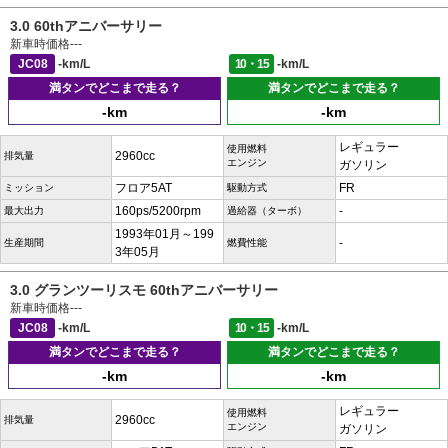
3.0 60thアニバーサリー
新車時価格
---
JC08
-km/L
10・15
-km/L
満タンでどこまで走る？
満タンでどこまで走る？
-km
-km
レギュラー
使用燃料
2960cc
排気量
エンジン
ガソリン
フロア5AT
FR
ミッション
駆動方式
160ps/5200rpm
-
最大出力
過給器（ターボ）
1993年01月～199
-
生産期間
燃費性能
3年05月
3.0 グランツーリスモ 60thアニバーサリー
新車時価格
---
JC08
-km/L
10・15
-km/L
満タンでどこまで走る？
満タンでどこまで走る？
-km
-km
レギュラー
使用燃料
2960cc
排気量
エンジン
ガソリン