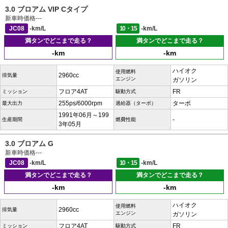
3.0 ブロアム VIP Cタイプ
新車時価格
---
JC08
-km/L
10・15
-km/L
満タンでどこまで走る？
満タンでどこまで走る？
-km
-km
ハイオク
使用燃料
2960cc
排気量
エンジン
ガソリン
フロア4AT
FR
ミッション
駆動方式
255ps/6000rpm
ターボ
最大出力
過給器（ターボ）
1991年06月～199
-
生産期間
燃費性能
3年05月
3.0 ブロアム G
新車時価格
---
JC08
-km/L
10・15
-km/L
満タンでどこまで走る？
満タンでどこまで走る？
-km
-km
ハイオク
使用燃料
2960cc
排気量
エンジン
ガソリン
フロア4AT
FR
ミッション
駆動方式