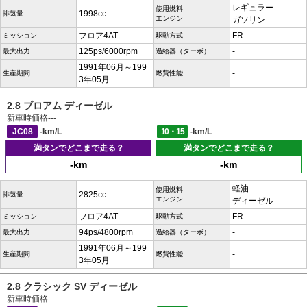
レギュラー
使用燃料
1998cc
排気量
エンジン
ガソリン
フロア4AT
FR
ミッション
駆動方式
125ps/6000rpm
-
最大出力
過給器（ターボ）
1991年06月～199
-
生産期間
燃費性能
3年05月
2.8 ブロアム ディーゼル
新車時価格
---
JC08
-km/L
10・15
-km/L
満タンでどこまで走る？
満タンでどこまで走る？
-km
-km
軽油
使用燃料
2825cc
排気量
エンジン
ディーゼル
フロア4AT
FR
ミッション
駆動方式
94ps/4800rpm
-
最大出力
過給器（ターボ）
1991年06月～199
-
生産期間
燃費性能
3年05月
2.8 クラシック SV ディーゼル
新車時価格
---