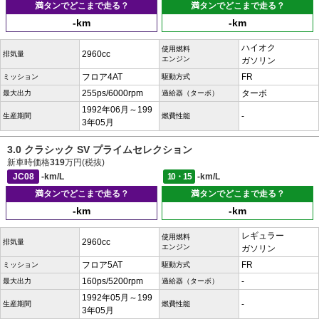
満タンでどこまで走る？
満タンでどこまで走る？
-km
-km
ハイオク
使用燃料
2960cc
排気量
エンジン
ガソリン
フロア4AT
FR
ミッション
駆動方式
255ps/6000rpm
ターボ
最大出力
過給器（ターボ）
1992年06月～199
-
生産期間
燃費性能
3年05月
3.0 クラシック SV プライムセレクション
新車時価格
319
万円(税抜)
JC08
-km/L
10・15
-km/L
満タンでどこまで走る？
満タンでどこまで走る？
-km
-km
レギュラー
使用燃料
2960cc
排気量
エンジン
ガソリン
フロア5AT
FR
ミッション
駆動方式
160ps/5200rpm
-
最大出力
過給器（ターボ）
1992年05月～199
-
生産期間
燃費性能
3年05月