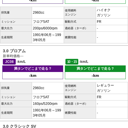
-km
-km
ハイオク
使用燃料
2960cc
排気量
エンジン
ガソリン
フロア5AT
FR
ミッション
駆動方式
200ps/6000rpm
-
最大出力
過給器（ターボ）
1991年06月～199
-
生産期間
燃費性能
3年05月
3.0 ブロアム
新車時価格
---
JC08
-km/L
10・15
-km/L
満タンでどこまで走る？
満タンでどこまで走る？
-km
-km
レギュラー
使用燃料
2960cc
排気量
エンジン
ガソリン
フロア5AT
FR
ミッション
駆動方式
160ps/5200rpm
-
最大出力
過給器（ターボ）
1991年06月～199
-
生産期間
燃費性能
3年05月
3.0 クラシック SV