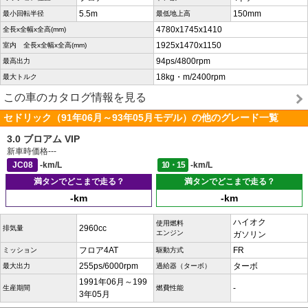
5.5m
150mm
最小回転半径
最低地上高
4780x1745x1410
全長x全幅x全高(mm)
1925x1470x1150
室内 全長x全幅x全高(mm)
94ps/4800rpm
最高出力
18kg・m/2400rpm
最大トルク
この車のカタログ情報を見る
セドリック（91年06月～93年05月モデル）の他のグレード一覧
3.0 ブロアム VIP
新車時価格
---
JC08
-km/L
10・15
-km/L
満タンでどこまで走る？
満タンでどこまで走る？
-km
-km
ハイオク
使用燃料
2960cc
排気量
エンジン
ガソリン
フロア4AT
FR
ミッション
駆動方式
255ps/6000rpm
ターボ
最大出力
過給器（ターボ）
1991年06月～199
-
生産期間
燃費性能
3年05月