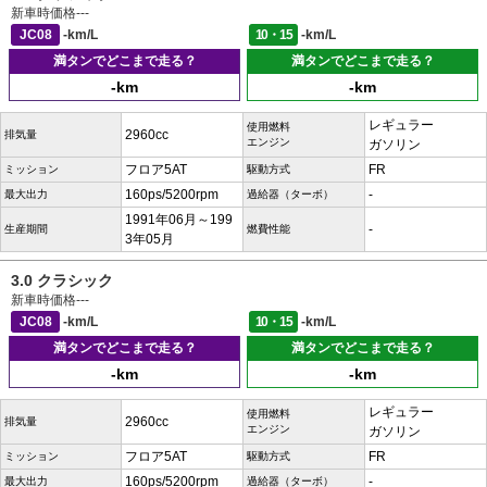
新車時価格
---
JC08
-km/L
10・15
-km/L
満タンでどこまで走る？
満タンでどこまで走る？
-km
-km
レギュラー
使用燃料
2960cc
排気量
エンジン
ガソリン
フロア5AT
FR
ミッション
駆動方式
160ps/5200rpm
-
最大出力
過給器（ターボ）
1991年06月～199
-
生産期間
燃費性能
3年05月
3.0 クラシック
新車時価格
---
JC08
-km/L
10・15
-km/L
満タンでどこまで走る？
満タンでどこまで走る？
-km
-km
レギュラー
使用燃料
2960cc
排気量
エンジン
ガソリン
フロア5AT
FR
ミッション
駆動方式
160ps/5200rpm
-
最大出力
過給器（ターボ）