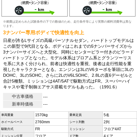
（燃費×タンク容量）
（燃費×タンク容量）
-
-
km
km
※燃費は定められた試験条件の下での数値のため、走行条件等により実際の燃料消費率は異な
ります。
3ナンバー専用ボディで快適性を向上
日産が誇るLサイズの高級パーソナルセダン。ハードトップモデルは
この新型で9代目となる。ボディはこれまでの5ナンバーサイズから
3ナンバーサイズへと大型化、同時にセンターピラー付きのピラード
ハードトップとなった。モデル体系はブロアム系とグランツーリス
モ系に大きく分けられ、前者は快適性を重視、後者は走行性能を重
視したキャラクターとなる。エンジンは3LのV6ターボを筆頭に3Lの
DOHC、3LのSOHC、さらに2LのV6LSOHC、2.8Lの直6デーゼルと
合計5種類。ミッションは4AT/5ATで駆動方式はFR。スーパーハイ
キャスや電子制御エアサス搭載モデルもあった。（1991.6）
中古車価格
---
新車時価格
---
1570kg
5名
車両重量
乗車定員
2760mm
2列
ホイールベース
シート列数
FR
フロア4AT
駆動方式
ミッション
フロア
4ドア
ミッション位置
ドア数