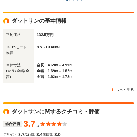
ドア数
2ドア
2～4ドア
4ドア
全高
全高
全
ダットサンの基本情報
1.69m
-m
1.
平均価格
132.5万円
全幅
全幅
全
10.15モード
8.5～10.4km/L
サイズ
1.71m
-m
1.
燃費
全長
全長
(全長x全幅x全高)
4.92m～5m
-m
5.
車体寸法
全長：4.69m～4.99m
(全長x全幅x全
全幅：1.69m～1.82m
高)
全高：1.62m～1.72m
ホイールベース
ホイールベース
ホイー
-m
-m
もっと見る
ダットサンに関するクチコミ・評価
WLTCモード
-
-
-
燃費
3.7
総合評価
点
3.7
3.4
3.0
デザイン :
走行性 :
居住性 :