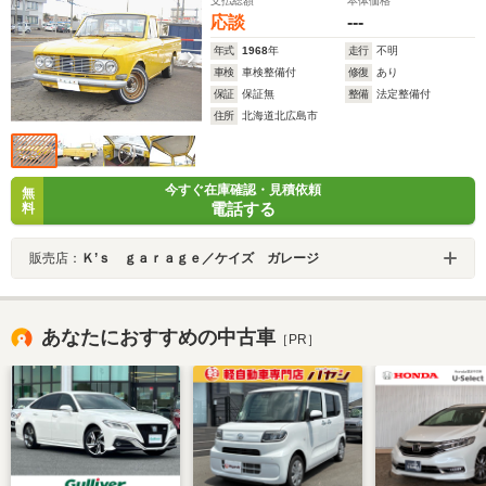
支払総額
本体価格
応談
---
年式
1968
年
走行
不明
車検
車検整備付
修復
あり
保証
保証無
整備
法定整備付
住所
北海道北広島市
今すぐ在庫確認・見積依頼
無
電話する
料
販売店：
Ｋ’ｓ ｇａｒａｇｅ／ケイズ ガレージ
あなたにおすすめの中古車
［PR］