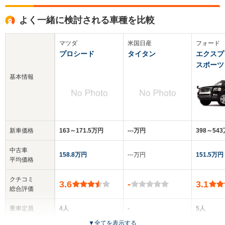
よく一緒に検討される車種を比較
マツダ
米国日産
フォード
プロシード
タイタン
エクスプ
スポーツ
基本情報
新車価格
163～171.5万円
‐‐‐万円
398～54
中古車
158.8万円
‐‐‐万円
151.5万円
平均価格
クチコミ
3.6
-
3.1
総合評価
乗車定員
4人
-
5人
▼
全てを表示する