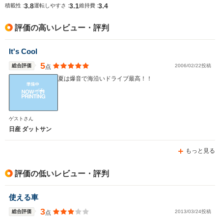
3.8
3.1
3.4
積載性 :
運転しやすさ :
維持費 :
排気量
2605cc
5600cc
4009～46
評価の高いレビュー・評判
駆動方式
4WD
FR、4WD
4WD
It's Cool
5
総合評価
2006/02/22投稿
点
夏は爆音で海沿いドライブ最高！！
ゲストさん
日産 ダットサン
もっと見る
評価の低いレビュー・評判
使える車
3
総合評価
2013/03/24投稿
点