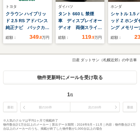
トヨタ
ダイハツ
ホンダ
クラウン ハイブリッ
タント 660 L 禁煙
シャトル 1.5
ド 2.5 RS アドバンス
車 ディスプレイオー
ッド Z ホンダ
純正ナビ バックカメ
ディオ 両側スライド
ング メモリ
ラ フルセグTV
ドア LEDヘッドライ
前後ドラレコ
349
119
2
総額：
.8
万円
総額：
.9
万円
総額：
ハーフレザーシート
ト 衝突被害軽減ブレ
ルコン レー
前席シートヒーター
ーキ パーキングセン
アシスト フ
ステアリングヒータ
サー オートライト
TV Bluetoo
日産 ダットサン（札幌近郊）の中古車
ー BSM クリアラ
オートハイビーム ス
応 チップア
ンスソナー HUD
マートキー プッシュ
ト
クルーズコントロー
スタート UVカット
物件更新時にメールを受け取る
ル 車線逸脱警報 革
ガラス
巻きステアリング
1
/1
最初
前の30件
次の30件
最後
※人気のクルマは平均1ヶ月で掲載終了
物件数合計1万台以上のメーカー｜算出データ期間：2024年9月～11月｜内容：物件数合計1万
台以上のメーカーのうち、掲載が終了した物件数が1,000台以上の場合