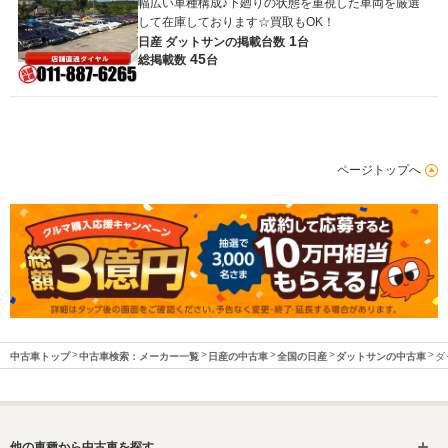
幅広い車種構成♪下廻りの状態を重視した車両を厳選
して在庫しております☆買取もOK！
1
日産 ダットサンの
掲載台数
台
45
総掲載数
台
ページトップへ
中古車トップ
中古車検索：メーカー一覧
日産の中古車
全国の日産
ダットサンの中古車
ダ
他の車種から中古車を探す