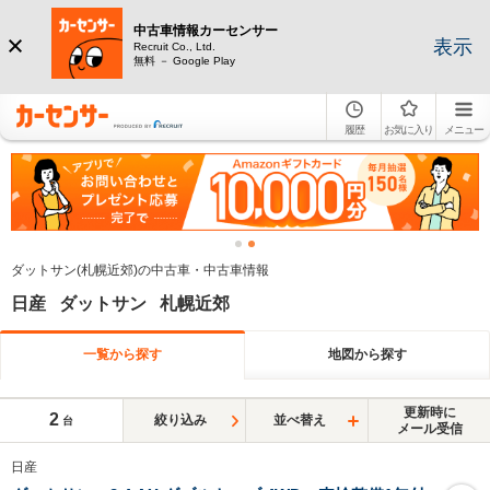
中古車情報カーセンサー
表示
Recruit Co., Ltd.
無料 － Google Play
履歴
お気に入り
メニュー
ダットサン(札幌近郊)の中古車・中古車情報
日産 ダットサン 札幌近郊
一覧から探す
地図から探す
更新時に
2
絞り込み
並べ替え
台
メール受信
日産