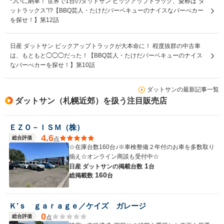
ついに納車！ 世界で1台のダットサン ピックアップトラック、愛称は“ダ
ットラックス”!?【BBQ芸人・たけだバーベキューのナイスなバーべカー
を探せ！】第12話
日産 ダットサン ピックアップトラックが大本命に！ 程度抜群の中古車
は、もともと◯◯◯だった！【BBQ芸人・たけだバーベキューのナイス
なバーべカーを探せ！】第10話
ダットサンの最新記事一覧
ダットサン（札幌近郊）を扱う注目販売店
ＥＺＯ－ＩＳＭ（株）
4.6
総合評価
点
☆在庫台数160台♪※車検整備２年付のお車を多数取り
揃え☆オンライン商談も受付中☆
1
日産 ダットサンの
掲載台数
台
160
総掲載数
台
Ｋ’ｓ ｇａｒａｇｅ／ケイズ ガレージ
0
総合評価
点