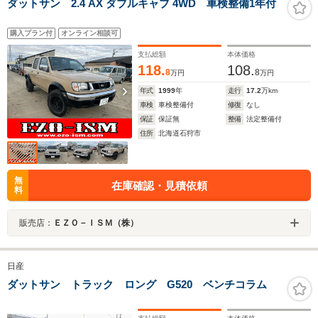
ダットサン 2.4 AX ダブルキャブ 4WD 車検整備1年付
購入プラン付
オンライン相談可
支払総額
本体価格
118.
108.
8
8
万円
万円
年式
1999
年
走行
17.2
万km
車検
車検整備付
修復
なし
保証
保証無
整備
法定整備付
住所
北海道石狩市
無
在庫確認・見積依頼
料
販売店：
ＥＺＯ－ＩＳＭ（株）
日産
ダットサン トラック ロング G520 ベンチコラム