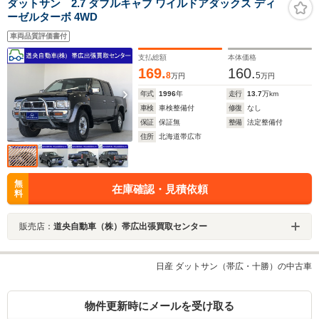
ダットサン 2.7 ダブルキャブ ワイルドアダックス ディ
ーゼルターボ 4WD
車両品質評価書付
支払総額
本体価格
169.
160.
8
5
万円
万円
年式
1996
年
走行
13.7
万km
車検
車検整備付
修復
なし
保証
保証無
整備
法定整備付
住所
北海道帯広市
無
在庫確認・見積依頼
料
販売店：
道央自動車（株）帯広出張買取センター
日産 ダットサン（帯広・十勝）の中古車
物件更新時にメールを受け取る