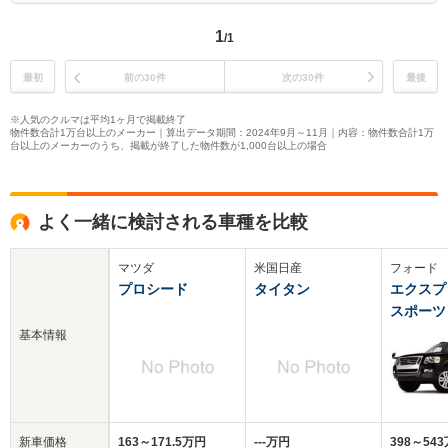
1
/1
最初
前の30件
次の30件
最後
※人気のクルマは平均1ヶ月で掲載終了
物件数合計1万台以上のメーカー｜算出データ期間：2024年9月～11月｜内容：物件数合計1万
台以上のメーカーのうち、掲載が終了した物件数が1,000台以上の場合
よく一緒に検討される車種を比較
マツダ
米国日産
フォード
プロシード
タイタン
エクスプ
スポーツ
基本情報
新車価格
163～171.5万円
‐‐‐万円
398～54