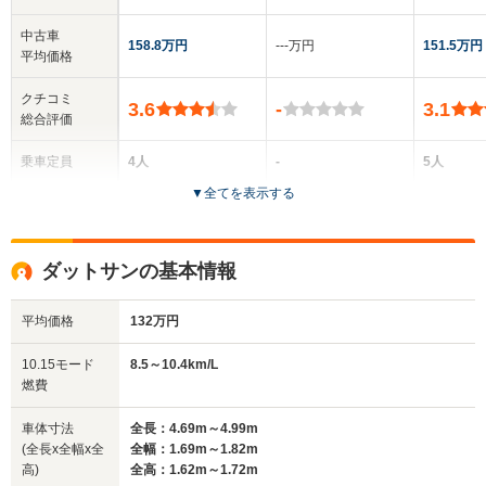
中古車
158.8万円
‐‐‐万円
151.5万円
平均価格
クチコミ
3.6
-
3.1
総合評価
乗車定員
4人
-
5人
▼
全てを表示する
ドア数
2ドア
2～4ドア
4ドア
全高
全高
全
ダットサンの基本情報
1.69m
-m
1.
平均価格
132万円
全幅
全幅
全
10.15モード
8.5～10.4km/L
サイズ
1.71m
-m
1.
燃費
全長
全長
(全長x全幅x全高)
4.92m～5m
-m
5.
車体寸法
全長：4.69m～4.99m
(全長x全幅x全
全幅：1.69m～1.82m
高)
全高：1.62m～1.72m
ホイールベース
ホイールベース
ホイー