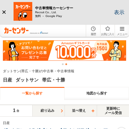
中古車情報カーセンサー
表示
Recruit Co., Ltd.
無料 － Google Play
履歴
お気に入り
メニュー
ダットサン(帯広・十勝)の中古車・中古車情報
日産 ダットサン 帯広・十勝
一覧から探す
地図から探す
更新時に
1
絞り込み
並べ替え
台
メール受信
日産