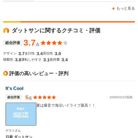
-m
-m
もっと見る
ダットサンに関するクチコミ・評価
WLTCモード
-
-
-
燃費
3.7
総合評価
点
3.7
3.4
3.0
デザイン :
走行性 :
居住性 :
3.8
3.1
3.4
積載性 :
運転しやすさ :
維持費 :
排気量
2605cc
5600cc
4009～46
評価の高いレビュー・評判
駆動方式
4WD
FR、4WD
4WD
It's Cool
5
総合評価
2006/02/22投稿
点
夏は爆音で海沿いドライブ最高！！
ゲストさん
日産 ダットサン