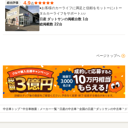
4.9
総合評価
点
●お客様のカーライフに満足と信頼をモットーに♪トー
タルカーライフをサポート♪♪♪
1
日産 ダットサンの
掲載台数
台
22
総掲載数
台
ページトップへ
中古車トップ
中古車検索：メーカー一覧
日産の中古車
全国の日産
ダットサンの中古車
ダ