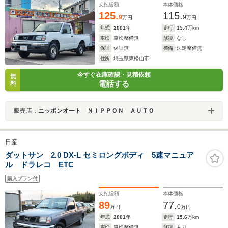
支払総額
本体価格
125.
115.
9
9
万円
万円
年式
2001
年
走行
15.4
万km
車検
車検整備無
修復
なし
保証
保証無
整備
法定整備無
住所
埼玉県東松山市
今すぐ在庫確認・見積依頼
無
電話する
料
販売店：
ニッポンオート ＮＩＰＰＯＮ ＡＵＴＯ
日産
ダットサン 2.0 DX-L セミロングボディ 5速マニュア
ル ドラレコ ETC
購入プラン付
支払総額
本体価格
89
77.
0
万円
万円
年式
2001
年
走行
15.6
万km
車検
車検整備無
修復
あり