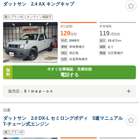
ダットサン 2.4 AX キングキャブ
購入プラン付
オンライン相談可
支払総額
本体価格
129
119.
0
万円
万円
年式
2000
年
走行
19.4
万km
車検
車検整備付
修復
あり
保証
保証無
整備
法定整備付
住所
佐賀県鳥栖市
今すぐ在庫確認・見積依頼
無
電話する
料
販売店：
Ｓｉｍａｐ－ｏｎ
日産
ダットサン 2.0 DX-L セミロングボディ 5速マニュアル
T-チェーン式エンジン
購入プラン付