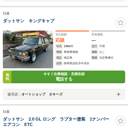
日産
ダットサン キングキャブ
支払総額
本体価格
応談
---
年式
1984
年
走行
不明
車検
車検整備無
修復
なし
保証
保証無
整備
法定整備付
住所
静岡県浜松市中央区
今すぐ在庫確認・見積依頼
無
電話する
料
販売店：
オートショップ タキーズ
日産
ダットサン 2.0 GL ロング ラプター塗装 1ナンバー
エアコン ETC