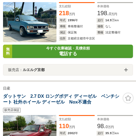
支払総額
本体価格
218
198.
0
万円
万円
年式
1996
年
走行
14.9
万km
車検
車検整備付
修復
なし
保証
保証無
整備
法定整備付
住所
京都府京都市中京区
今すぐ在庫確認・見積依頼
無
電話する
料
販売店：
ルエルグ京都
日産
ダットサン 2.7 DX ロングボディ ディーゼル ベンチシ
ート 社外ホイール ディーゼル Nox不適合
販売店保証
支払総額
本体価格
110
98.
0
万円
万円
年式
2002
年
走行
35.9
万km