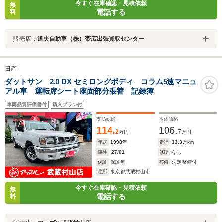
今すぐ在庫確認・見積依頼
無
電話する
料
販売店：
道央自動車（株）帯広出張買取センター
日産
ダットサン 2.0 DX セミロングボディ コラム5速マニュ
アル車 運転席シート座面部分張替 記録簿
車両品質評価書付
購入プラン付
支払総額
本体価格
114.
106.
2
7
万円
万円
年式
1998
年
走行
13.3
万km
車検
'27/01
修復
なし
保証
保証無
整備
法定整備付
住所
東京都武蔵村山市
今すぐ在庫確認・見積依頼
無
電話する
料