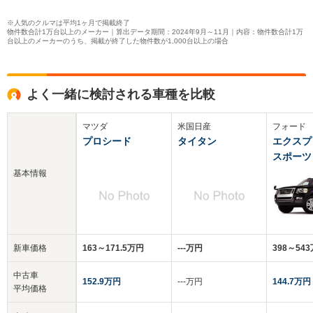
※人気のクルマは平均1ヶ月で掲載終了
物件数合計1万台以上のメーカー｜算出データ期間：2024年9月～11月｜内容：物件数合計1万
台以上のメーカーのうち、掲載が終了した物件数が1,000台以上の場合
よく一緒に検討される車種を比較
マツダ
米国日産
フォード
プロシード
タイタン
エクスプ
スポーツ
基本情報
新車価格
163～171.5万円
‐‐‐万円
398～54
中古車
152.9万円
‐‐‐万円
144.7万円
平均価格