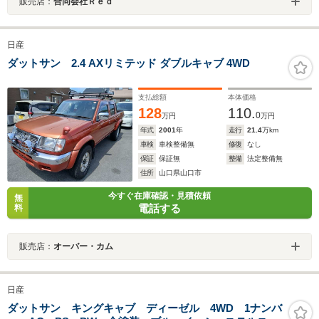
販売店：
合同会社Ｒｅｄ
日産
ダットサン 2.4 AXリミテッド ダブルキャブ 4WD
支払総額
本体価格
128
110.
0
万円
万円
年式
2001
年
走行
21.4
万km
車検
車検整備無
修復
なし
保証
保証無
整備
法定整備無
住所
山口県山口市
今すぐ在庫確認・見積依頼
無
電話する
料
販売店：
オーバー・カム
日産
ダットサン キングキャブ ディーゼル 4WD 1ナンバ