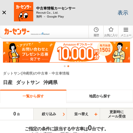
中古車情報カーセンサー
表示
Recruit Co., Ltd.
無料 － Google Play
履歴
お気に入り
メニュー
ダットサン(沖縄県)の中古車・中古車情報
日産 ダットサン 沖縄県
一覧から探す
地図から探す
更新時に
0
絞り込み
並べ替え
台
メール受信
0
ご指定の条件に該当する中古車は
台です。