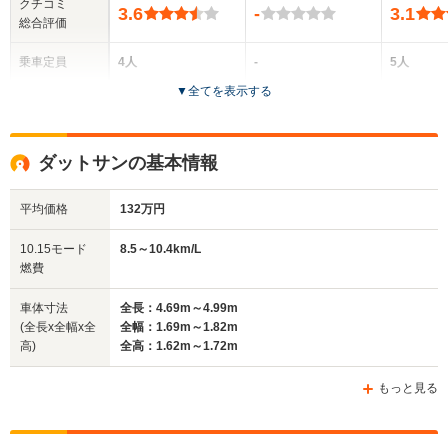
クチコミ
3.6
-
3.1
総合評価
乗車定員
4人
-
5人
▼
全てを表示する
ドア数
2ドア
2～4ドア
4ドア
全高
全高
全
ダットサンの基本情報
1.69m
-m
1.
平均価格
132万円
全幅
全幅
全
10.15モード
8.5～10.4km/L
サイズ
1.71m
-m
1.
燃費
全長
全長
(全長x全幅x全高)
4.92m～5m
-m
5.
車体寸法
全長：4.69m～4.99m
(全長x全幅x全
全幅：1.69m～1.82m
高)
全高：1.62m～1.72m
ホイールベース
ホイールベース
ホイー
-m
-m
もっと見る