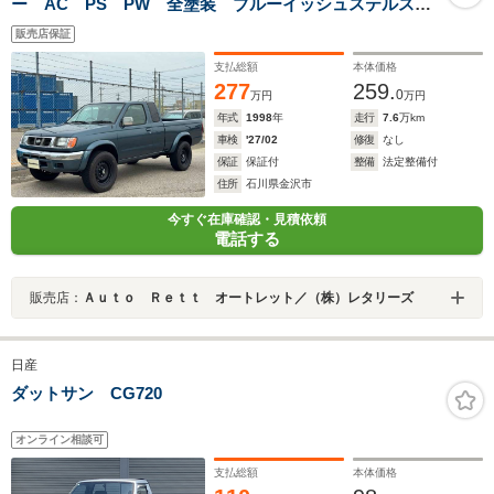
ー AC PS PW 全塗装 ブルーイッシュステルスグ
レー オーテックジャパン
販売店保証
支払総額
本体価格
277
259.
0
万円
万円
年式
1998
年
走行
7.6
万km
車検
'27/02
修復
なし
保証
保証付
整備
法定整備付
住所
石川県金沢市
今すぐ在庫確認・見積依頼
電話する
販売店：
Ａｕｔｏ Ｒｅｔｔ オートレット／（株）レタリーズ
日産
ダットサン CG720
オンライン相談可
支払総額
本体価格