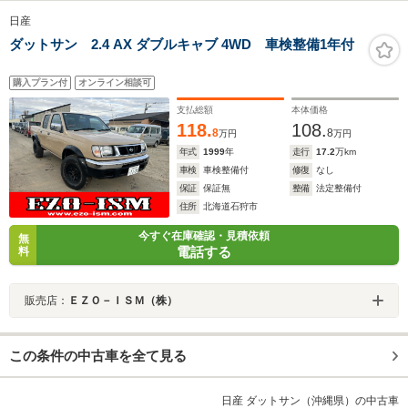
日産
ダットサン 2.4 AX ダブルキャブ 4WD 車検整備1年付
購入プラン付
オンライン相談可
支払総額
本体価格
118.
108.
8
8
万円
万円
年式
1999
年
走行
17.2
万km
車検
車検整備付
修復
なし
保証
保証無
整備
法定整備付
住所
北海道石狩市
今すぐ在庫確認・見積依頼
無
電話する
料
販売店：
ＥＺＯ－ＩＳＭ（株）
この条件の中古車を全て見る
日産 ダットサン（沖縄県）の中古車