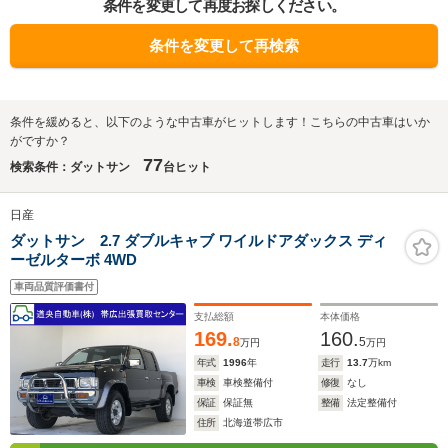
条件を変更して再度お探しください。
条件を変更して再検索
条件を緩めると、以下のような中古車がヒットします！こちらの中古車はいか
がですか？
77
検索条件：ダットサン
台ヒット
日産
ダットサン 2.7 ダブルキャブ ワイルドアダックス ディ
ーゼルターボ 4WD
車両品質評価書付
支払総額
本体価格
169.
160.
8
5
万円
万円
年式
1996
年
走行
13.7
万km
車検
車検整備付
修復
なし
保証
保証無
整備
法定整備付
住所
北海道帯広市