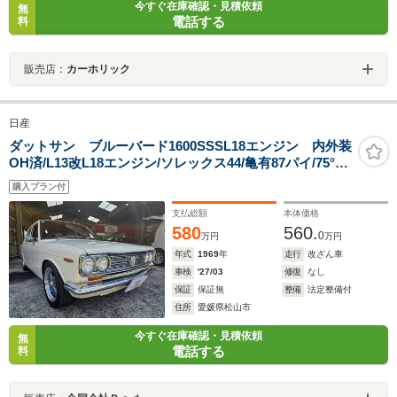
今すぐ在庫確認・見積依頼
無
電話する
料
販売店：
カーホリック
日産
ダットサン ブルーバード1600SSSL18エンジン 内外装
OH済/L13改L18エンジン/ソレックス44/亀有87パイ/75°A
カム/強化バルブスプリング/チューニングOH済/L18クラ
購入プラン付
ンク
支払総額
本体価格
580
560.
0
万円
万円
年式
1969
年
走行
改ざん車
車検
'27/03
修復
なし
保証
保証無
整備
法定整備付
住所
愛媛県松山市
今すぐ在庫確認・見積依頼
無
電話する
料