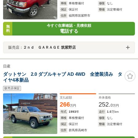
車検
車検整備付
修復
なし
保証
保証付
整備
法定整備付
住所
福岡県筑紫野市
今すぐ在庫確認・見積依頼
無
電話する
料
販売店：
２ｎｄ ＧＡＲＡＧＥ 筑紫野店
日産
ダットサン 2.0 ダブルキャブ AD 4WD 全塗装済み タ
イヤ4本新品
販売店保証
支払総額
本体価格
266
252.
0
万円
万円
年式
1993
年
走行
1.0
万km
車検
車検整備付
修復
なし
保証
保証付
整備
法定整備付
住所
群馬県高崎市