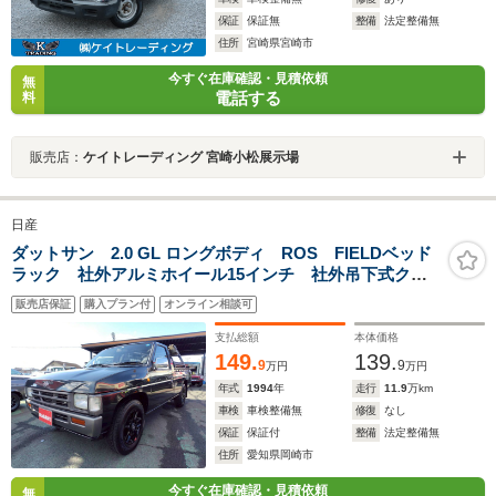
保証
保証無
整備
法定整備無
住所
宮崎県宮崎市
今すぐ在庫確認・見積依頼
無
電話する
料
販売店：
ケイトレーディング 宮崎小松展示場
日産
ダットサン 2.0 GL ロングボディ ROS FIELDベッド
ラック 社外アルミホイール15インチ 社外吊下式クー
ラー 取説保証書 記録簿後日
販売店保証
購入プラン付
オンライン相談可
支払総額
本体価格
149.
139.
9
9
万円
万円
年式
1994
年
走行
11.9
万km
車検
車検整備無
修復
なし
保証
保証付
整備
法定整備無
住所
愛知県岡崎市
今すぐ在庫確認・見積依頼
無