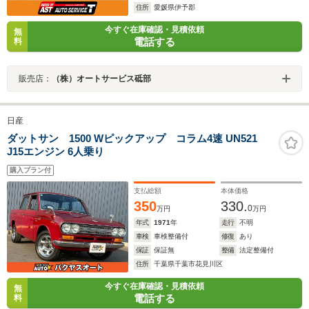
住所
愛媛県伊予郡
今すぐ在庫確認・見積依頼
無
電話する
料
販売店：
（株）オートサービス砥部
日産
ダットサン 1500 Wピックアップ コラム4速 UN521
J15エンジン 6人乗り
購入プラン付
支払総額
本体価格
350
330.
0
万円
万円
年式
1971
年
走行
不明
車検
車検整備付
修復
あり
保証
保証無
整備
法定整備付
住所
千葉県千葉市花見川区
今すぐ在庫確認・見積依頼
無
電話する
料