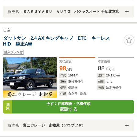
販売店：
ＢＡＫＵＹＡＳＵ ＡＵＴＯ バクヤスオート 千葉北本店
日産
ダットサン 2.4 AX キングキャブ ETC キーレス
HID 純正AW
購入プラン付
支払総額
本体価格
98
88.
0
万円
万円
年式
1999
年
走行
20.7
万km
車検
車検整備付
修復
なし
保証
保証無
整備
法定整備付
住所
奈良県生駒郡
今すぐ在庫確認・見積依頼
無
電話する
料
販売店：
齋二ガレージ 走物屋（ソウブツヤ）