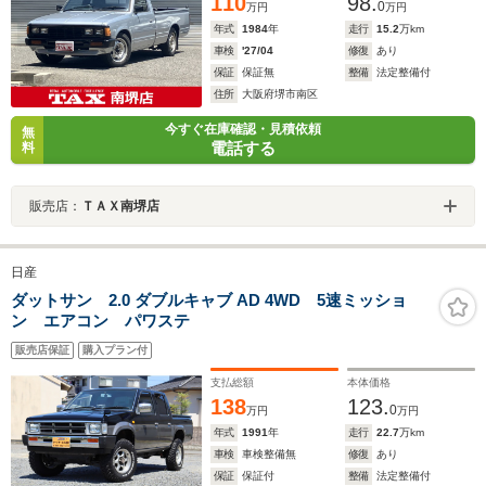
110
98.
0
万円
万円
年式
1984
年
走行
15.2
万km
車検
'27/04
修復
あり
保証
保証無
整備
法定整備付
住所
大阪府堺市南区
今すぐ在庫確認・見積依頼
無
電話する
料
販売店：
ＴＡＸ南堺店
日産
ダットサン 2.0 ダブルキャブ AD 4WD 5速ミッショ
ン エアコン パワステ
販売店保証
購入プラン付
支払総額
本体価格
138
123.
0
万円
万円
年式
1991
年
走行
22.7
万km
車検
車検整備無
修復
あり
保証
保証付
整備
法定整備付