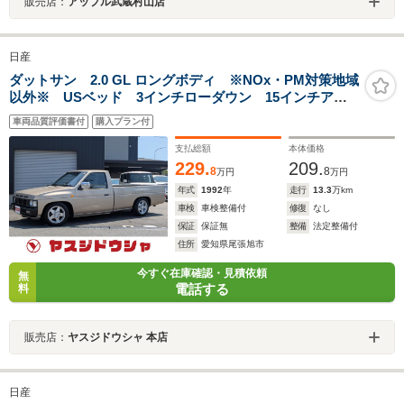
販売店：
アップル武蔵村山店
日産
ダットサン 2.0 GL ロングボディ ※NOx・PM対策地域
以外※ USベッド 3インチローダウン 15インチアル
ミ USベッド リアスムージング 純正エアコン ベ
車両品質評価書付
購入プラン付
ンチシート 社外テール シャンパンゴールド全塗装済
み
支払総額
本体価格
229.
209.
8
8
万円
万円
年式
1992
年
走行
13.3
万km
車検
車検整備付
修復
なし
保証
保証無
整備
法定整備付
住所
愛知県尾張旭市
今すぐ在庫確認・見積依頼
無
電話する
料
販売店：
ヤスジドウシャ 本店
日産