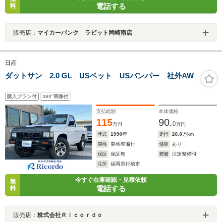
電話する
料
販売店：
マイカーバンク ラビット岡崎南店
日産
ダットサン 2.0 GL USベット USバンパー 社外AW
購入プラン付
360°画像付
支払総額
本体価格
115
90.
0
万円
万円
年式
1990
年
走行
20.0
万km
車検
車検整備付
修復
あり
保証
保証無
整備
法定整備付
住所
福岡県行橋市
今すぐ在庫確認・見積依頼
無
電話する
料
販売店：
株式会社Ｒｉｃｏｒｄｏ