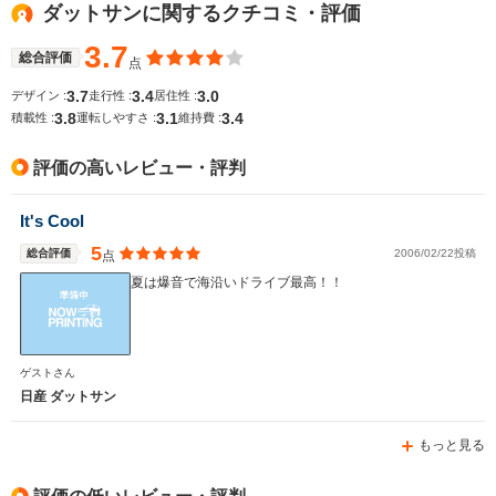
ダットサンに関するクチコミ・評価
WLTCモード
-
-
-
燃費
3.7
総合評価
点
3.7
3.4
3.0
デザイン :
走行性 :
居住性 :
3.8
3.1
3.4
積載性 :
運転しやすさ :
維持費 :
排気量
2605cc
5600cc
4009～46
評価の高いレビュー・評判
駆動方式
4WD
FR、4WD
4WD
It's Cool
5
総合評価
2006/02/22投稿
点
夏は爆音で海沿いドライブ最高！！
ゲストさん
日産 ダットサン
もっと見る