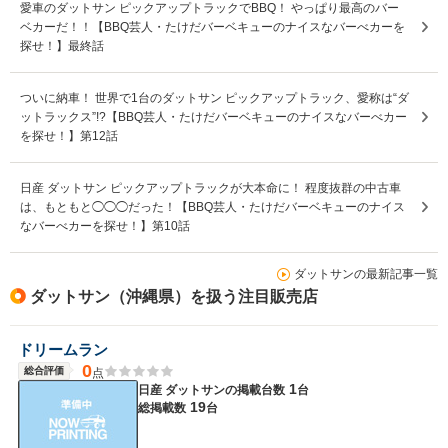
愛車のダットサン ピックアップトラックでBBQ！ やっぱり最高のバー
ベカーだ！！【BBQ芸人・たけだバーベキューのナイスなバーべカーを
探せ！】最終話
ついに納車！ 世界で1台のダットサン ピックアップトラック、愛称は“ダ
ットラックス”!?【BBQ芸人・たけだバーベキューのナイスなバーべカー
を探せ！】第12話
日産 ダットサン ピックアップトラックが大本命に！ 程度抜群の中古車
は、もともと◯◯◯だった！【BBQ芸人・たけだバーベキューのナイス
なバーべカーを探せ！】第10話
ダットサンの最新記事一覧
ダットサン（沖縄県）を扱う注目販売店
ドリームラン
0
総合評価
点
1
日産 ダットサンの
掲載台数
台
19
総掲載数
台