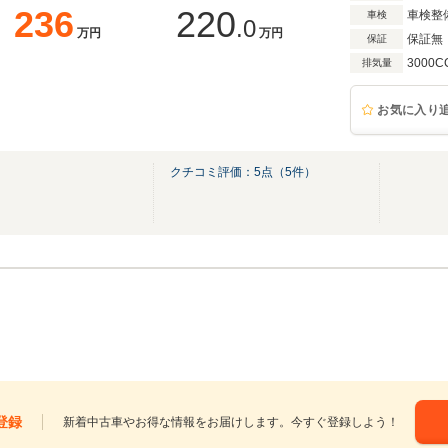
236
220
車検整
車検
.0
万円
万円
保証無
保証
3000C
排気量
お気に入り
クチコミ評価：
5
点（
5
件）
登録
新着中古車やお得な情報をお届けします。今すぐ登録しよう！