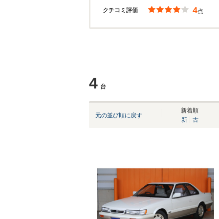
4
クチコミ評価
点
4
台
新着順
元の並び順に戻す
新
古