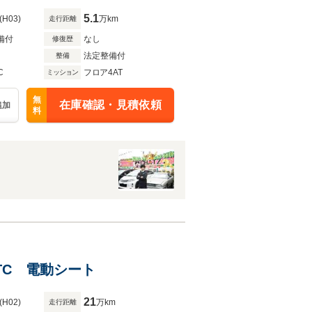
5.1
(H03)
万km
走行距離
備付
なし
修復歴
法定整備付
整備
C
フロア4AT
ミッション
無
在庫確認・見積依頼
追加
料
ETC 電動シート
21
(H02)
万km
走行距離