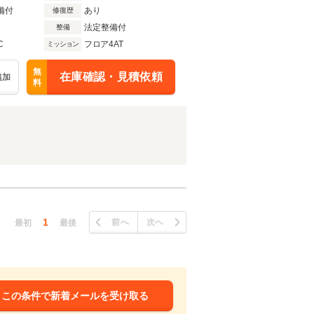
備付
あり
修復歴
法定整備付
整備
C
フロア4AT
ミッション
無
在庫確認・見積依頼
追加
料
1
前へ
次へ
最初
最後
この条件で新着メールを受け取る