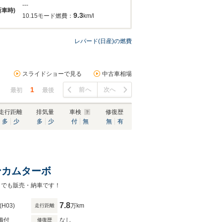
---
新車時)
9.3
10.15モード燃費：
km/l
レパード(日産)の燃費
スライドショーで見る
中古車相場
1
前へ
次へ
最初
最後
走行距離
排気量
車検
修復歴
多
少
多
少
付
無
無
有
インカムターボ
こでも販売・納車です！
7.8
(H03)
万km
走行距離
備付
なし
修復歴