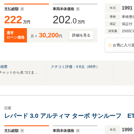
1991
年式
支払総額
車両本体価格
222
202
車検整
車検
.0
万円
万円
保証付
保証
2000C
排気量
通常
30,200
詳細を見る
月々
円
ローン価格
お気に入り
）雄豊
クチコミ評価：
4.8
点（
88
件）
チャッツはワイワイガヤガヤ♪チャットから名づけました。楽しい車のテーマパークです
日産
レパード 3.0 アルティマ ターボ サンルーフ 
1990
年式
支払総額
車両本体価格