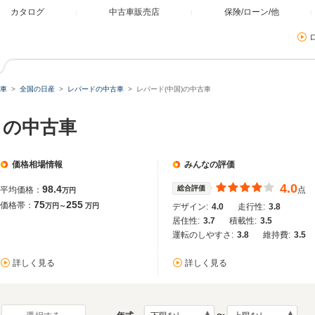
カタログ
中古車販売店
保険/ローン/他
車
全国の日産
レパードの中古車
レパード(中国)の中古車
）の中古車
価格相場情報
みんなの評価
4.0
98.4
総合評価
平均価格：
点
万円
75
255
価格帯：
万円～
万円
デザイン:
4.0
走行性:
3.8
居住性:
3.7
積載性:
3.5
運転のしやすさ:
3.8
維持費:
3.5
詳しく見る
詳しく見る