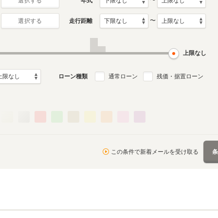
〜
年式
選択する
〜
走行距離
選択する
月～1992年5月
ル
上限なし
ローン種類
通常ローン
残価・据置ローン
この条件で新着メールを受け取る