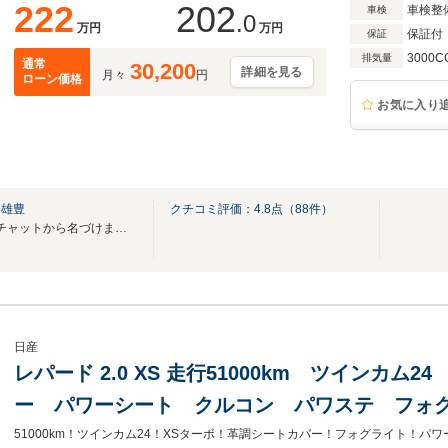
222
202
車検整
車検
.0
万円
万円
保証付
保証
3000C
排気量
通常
30,200
詳細を見る
月々
円
ローン価格
お気に入り
）雄豊
クチコミ評価：
4.8
点（
88
件）
チャッツはワイワイガヤガヤ♪チャットから名づけました。楽しい車のテーマパークです
日産
レパード 2.0 XS 走行51000km ツインカム
ー パワーシート クルコン パワステ フォグ
AW タイヤ6分