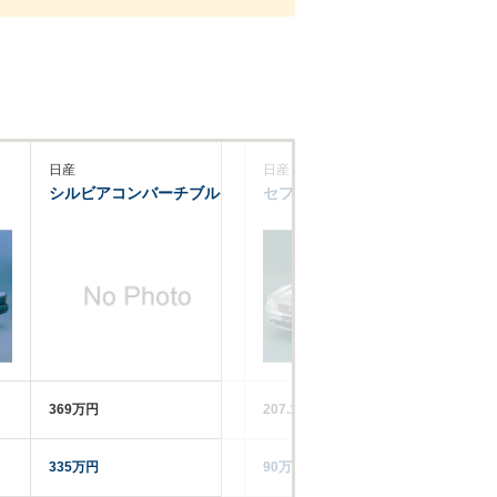
日産
日産
日
シルビアコンバーチブル
セフィーロ
ロ
369万円
207.1～320万円
20
335万円
90万円
17