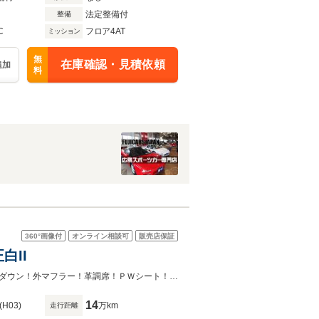
法定整備付
整備
C
フロア4AT
ミッション
無
在庫確認・見積依頼
追加
料
360°
画像付
オンライン相談可
販売店保証
白II
無事故４点！Ｖ３０ツインカム！純正白ツートン！ＢＢＳアルミ！エアロ！ローダウン！外マフラー！革調席！ＰＷシート！ナビフルセグ！タイベル済！車検多！記録簿！
14
(H03)
万km
走行距離