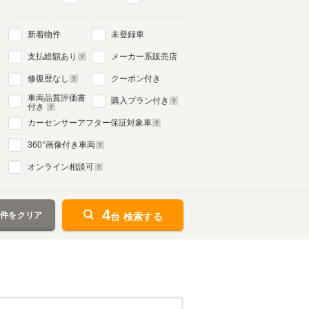
新着物件
未登録車
支払総額あり
メーカー系販売店
修復歴なし
クーポン付き
車両品質評価書
購入プラン付き
付き
カーセンサーアフター保証対象車
360
°画像付き車両
オンライン相談可
4
条件をクリア
台 検索する