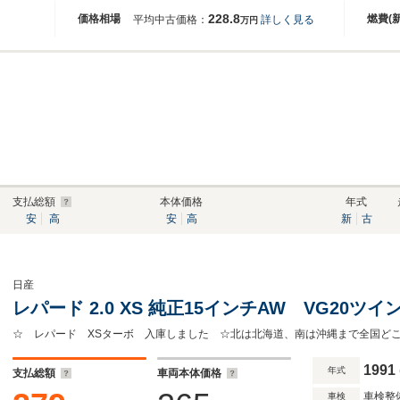
228.8
価格相場
燃費(
平均中古価格：
詳しく見る
万円
支払総額
本体価格
年式
安
高
安
高
新
古
日産
レパード 2.0 XS 純正15インチAW VG20ツ
☆ レパード XSターボ 入庫しました ☆北は北海道、南は沖縄まで全国ど
1991
年式
支払総額
車両本体価格
車検整
車検