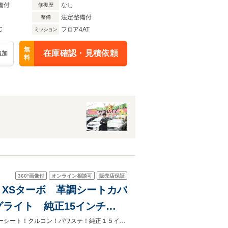
備付
なし
修復歴
法定整備付
整備
C
フロア4AT
ミッション
無
在庫確認・見積依頼
追加
料
360°
画像付
オンライン相談可
販売店保証
24 XSターボ 革調シートカバ
ライト 純正15インチ
51000km！ツインカム24！XSターボ！革調シートカバー！フォグライト！パワーシート！クルコン！パワステ！純正１５インチＡＷ！タイヤ山多！