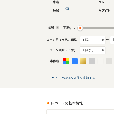
車名
グレード
中国
地域
市区町村
3代目
2代目
1996年3月～2000年12月
1986年2
生産モデル
生産モデ
価格
下限なし
レパードのカタログを見る
〜
ローン月々支払い価格
ローン頭金（上限）
本体色
▼ もっと詳細な条件を追加する
レパード
の基本情報