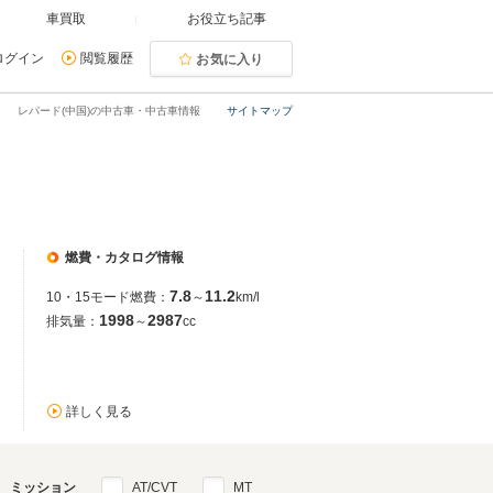
車買取
お役立ち記事
ログイン
閲覧履歴
お気に入り
レパード(中国)の中古車・中古車情報
サイトマップ
燃費・カタログ情報
7.8
11.2
10・15モード燃費：
～
km/l
1998
2987
排気量：
～
cc
詳しく見る
ミッション
AT/CVT
MT