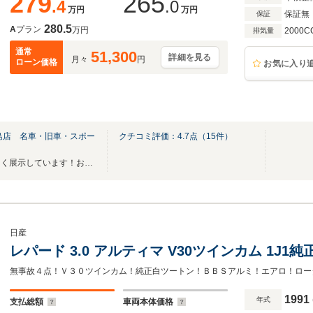
279
265
.4
.0
万円
万円
保証無
保証
280.5
A
プラン
万円
2000C
排気量
通常
51,300
詳細を見る
月々
円
ローン価格
お気に入り
島店 名車・旧車・スポー
クチコミ評価：
4.7
点（
15
件）
厳選されたスポーツカーを数多く展示しています！お気軽にご来店ください。
日産
レパード 3.0 アルティマ V30ツインカム 1J1純正
1991
年式
支払総額
車両本体価格