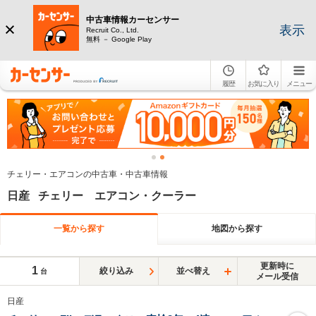
中古車情報カーセンサー
表示
Recruit Co., Ltd.
無料 － Google Play
履歴
お気に入り
メニュー
チェリー・エアコンの中古車・中古車情報
日産 チェリー エアコン・クーラー
一覧から探す
地図から探す
更新時に
1
絞り込み
並べ替え
台
メール受信
日産