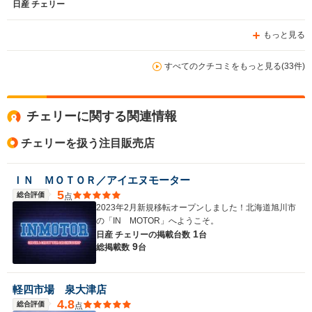
日産 チェリー
もっと見る
すべてのクチコミをもっと見る(33件)
チェリーに関する関連情報
チェリーを扱う注目販売店
ＩＮ ＭＯＴＯＲ／アイエヌモーター
5
総合評価
点
2023年2月新規移転オープンしました！北海道旭川市
の「IN MOTOR」へようこそ。
1
日産 チェリーの
掲載台数
台
9
総掲載数
台
軽四市場 泉大津店
4.8
総合評価
点