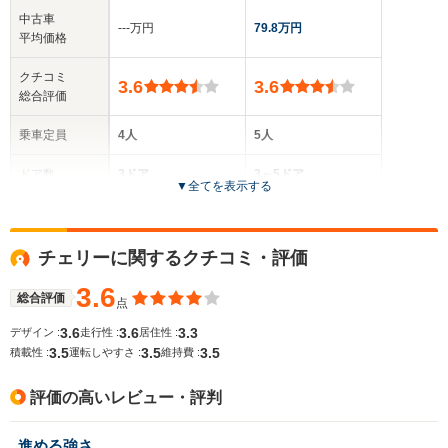
中古車
‐‐‐万円
79.8万円
平均価格
クチコミ
3.6
3.6
総合評価
乗車定員
4人
5人
ドア数
3ドア
3～5ドア
▼
全てを表示する
全高
全高
1.34m
1.39m～1.4m
チェリーに関するクチコミ・評価
3.6
総合評価
点
全幅
全幅
サイズ
1.67m
1.67m～1.69m
3.6
3.6
3.3
デザイン :
走行性 :
居住性 :
全長
全長
(全長x全幅x全高)
3.5
3.5
3.5
積載性 :
運転しやすさ :
維持費 :
4.23m
3.98m～4.15m
評価の高いレビュー・評判
ホイールベース
ホイールベース
進める強さ
-m
-m