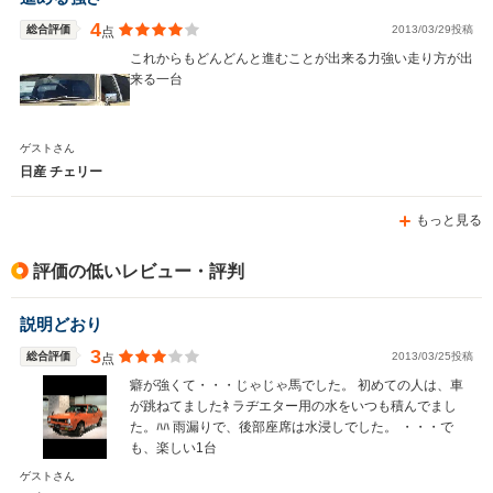
4
総合評価
2013/03/29投稿
点
これからもどんどんと進むことが出来る力強い走り方が出
来る一台
WLTCモード
-
-
燃費
ゲストさん
日産 チェリー
もっと見る
排気量
1487～1598cc
1295～1998cc
駆動方式
FF
FF、4WD
評価の低いレビュー・評判
説明どおり
3
総合評価
2013/03/25投稿
点
癖が強くて・・・じゃじゃ馬でした。 初めての人は、車
が跳ねてましたﾈ ラヂエター用の水をいつも積んでまし
た。ﾊﾊ 雨漏りで、後部座席は水浸しでした。 ・・・で
も、楽しい1台
ゲストさん