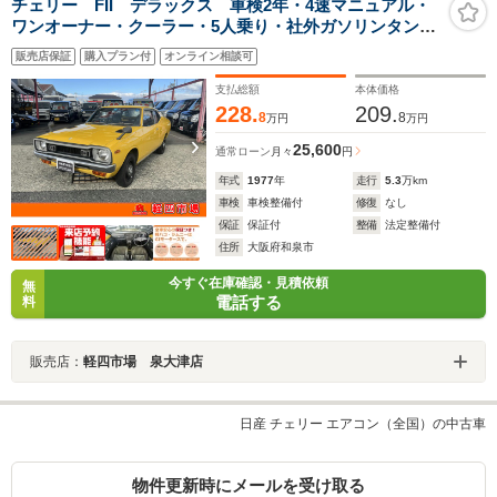
チェリー FII デラックス 車検2年・4速マニュアル・
ワンオーナー・クーラー・5人乗り・社外ガソリンタン
ク・1200cc
販売店保証
購入プラン付
オンライン相談可
支払総額
本体価格
228.
209.
8
8
万円
万円
25,600
通常ローン
月々
円
年式
1977
年
走行
5.3
万km
車検
車検整備付
修復
なし
保証
保証付
整備
法定整備付
住所
大阪府和泉市
今すぐ在庫確認・見積依頼
無
電話する
料
販売店：
軽四市場 泉大津店
日産 チェリー エアコン（全国）の中古車
物件更新時にメールを受け取る