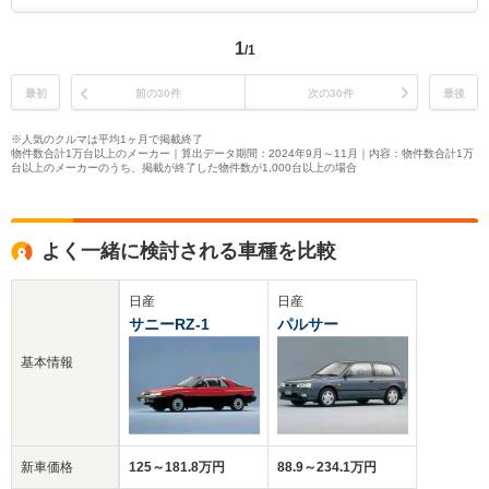
1
/1
最初
前の30件
次の30件
最後
※人気のクルマは平均1ヶ月で掲載終了
物件数合計1万台以上のメーカー｜算出データ期間：2024年9月～11月｜内容：物件数合計1万
台以上のメーカーのうち、掲載が終了した物件数が1,000台以上の場合
よく一緒に検討される車種を比較
日産
日産
サニーRZ-1
パルサー
基本情報
新車価格
125～181.8万円
88.9～234.1万円