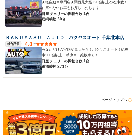
★軽自動車専門店★関西最大級120台以上の在庫数！
在庫のないお車もお探しいたします!
1
日産 チェリーの
掲載台数
台
30
総掲載数
台
ＢＡＫＵＹＡＳＵ ＡＵＴＯ バクヤスオート 千葉北本店
4.8
総合評価
点
あなただけの宝物が見つかる！バクヤスオート！総在
庫500台以上！希少車・絶版車も！
1
日産 チェリーの
掲載台数
台
271
総掲載数
台
ページトップへ