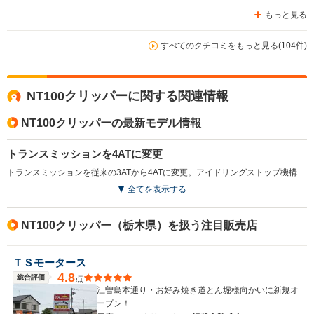
もっと見る
すべてのクチコミをもっと見る(104件)
NT100クリッパーに関する関連情報
NT100クリッパーの最新モデル情報
トランスミッションを4ATに変更
トランスミッションを従来の3ATから4ATに変更。アイドリングストップ機構が追加されたことで、WLTC燃費性能が14.2km/Lから15.7km/Lへと向上している。また、「GX」グレードのヘッドランプがハロゲンからLEDへと変更され、省エネルギー化と視認性向上の両立が図られている。（2022.4）
全てを表示する
NT100クリッパー（栃木県）を扱う注目販売店
ＴＳモータース
4.8
総合評価
点
江曽島本通り・お好み焼き道とん堀様向かいに新規オ
ープン！