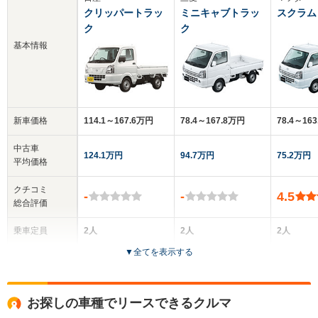
クリッパートラッ
ミニキャブトラッ
スクラム
ク
ク
基本情報
新車価格
114.1～167.6万円
78.4～167.8万円
78.4～16
中古車
124.1万円
94.7万円
75.2万円
平均価格
クチコミ
-
-
4.5
総合評価
乗車定員
2人
2人
2人
▼
全てを表示する
ドア数
2ドア
2ドア
2ドア
全高
全高
全
お探しの車種でリースできるクルマ
1.77m
1.77m
1.