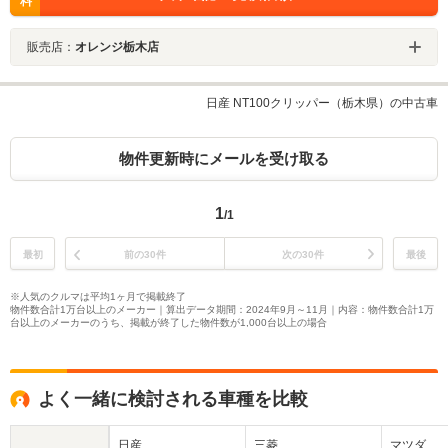
料
販売店：
オレンジ栃木店
日産 NT100クリッパー（栃木県）の中古車
物件更新時にメールを受け取る
1
/1
最初
前の30件
次の30件
最後
※人気のクルマは平均1ヶ月で掲載終了
物件数合計1万台以上のメーカー｜算出データ期間：2024年9月～11月｜内容：物件数合計1万
台以上のメーカーのうち、掲載が終了した物件数が1,000台以上の場合
よく一緒に検討される車種を比較
日産
三菱
マツダ