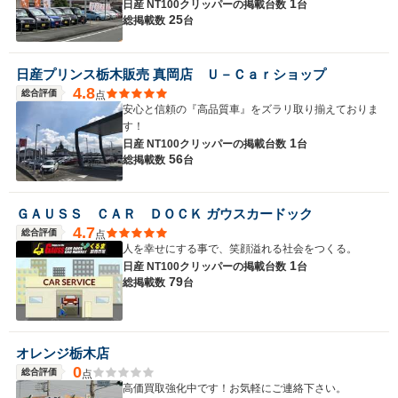
1
日産 NT100クリッパーの
掲載台数
台
25
総掲載数
台
日産プリンス栃木販売 真岡店 Ｕ－Ｃａｒショップ
4.8
総合評価
点
安心と信頼の『高品質車』をズラリ取り揃えておりま
す！
1
日産 NT100クリッパーの
掲載台数
台
56
総掲載数
台
ＧＡＵＳＳ ＣＡＲ ＤＯＣＫ ガウスカードック
4.7
総合評価
点
人を幸せにする事で、笑顔溢れる社会をつくる。
1
日産 NT100クリッパーの
掲載台数
台
79
総掲載数
台
オレンジ栃木店
0
総合評価
点
高価買取強化中です！お気軽にご連絡下さい。