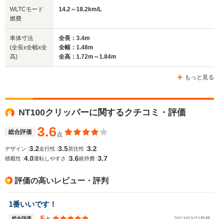
WLTCモード
14.2～18.2km/L
燃費
車体寸法
全長：3.4m
(全長x全幅x全
全幅：1.48m
高)
全高：1.72m～1.84m
もっと見る
NT100クリッパーに関するクチコミ・評価
3.6
総合評価
点
3.2
3.5
3.2
デザイン :
走行性 :
居住性 :
4.0
3.6
3.7
積載性 :
運転しやすさ :
維持費 :
評価の高いレビュー・評判
1番いいです！
5
総合評価
2013/03/21投稿