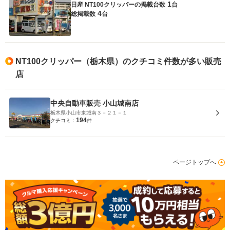
1
日産 NT100クリッパーの
掲載台数
台
4
総掲載数
台
NT100クリッパー（栃木県）のクチコミ件数が多い販売
店
中央自動車販売 小山城南店
栃木県小山市東城南３－２１－１
194
クチコミ：
件
ページトップへ