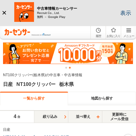
中古車情報カーセンサー
表示
Recruit Co., Ltd.
無料 － Google Play
履歴
お気に入り
メニュー
NT100クリッパー(栃木県)の中古車・中古車情報
日産 NT100クリッパー 栃木県
一覧から探す
地図から探す
更新時に
4
絞り込み
並べ替え
台
メール受信
日産