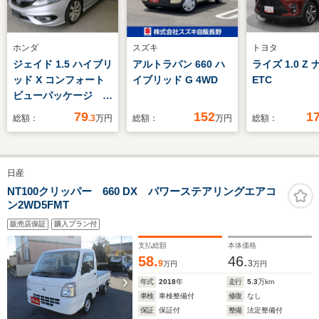
ホンダ
スズキ
トヨタ
ジェイド 1.5 ハイブリ
アルトラパン 660 ハ
ライズ 1.0 Z
ッド X コンフォート
イブリッド G 4WD
ETC
ビューパッケージ ホ
ンダセンシング レー
79
152
1
総額：
.3
万円
総額：
万円
総額：
ダークルーズコントロ
ール LEDヘッドライ
ト スマートキー プ
日産
ッシュスタート 純正
ナビ バックモニター
NT100クリッパー 660 DX パワーステアリングエアコ
ン2WD5FMT
販売店保証
購入プラン付
支払総額
本体価格
58.
46.
9
3
万円
万円
年式
2018
年
走行
5.3
万km
車検
車検整備付
修復
なし
保証
保証付
整備
法定整備付