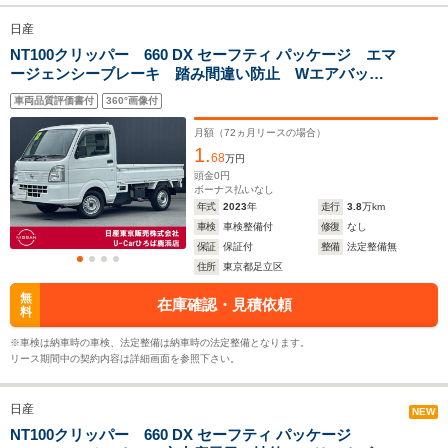
日産
NT100クリッパー 660 DX セーフティ パッケージ エマ
全幅
全幅
全
サイズ
ージェンシーブレーキ 踏み間違い防止 Wエアバッ
1.48m
1.48m
1.
全長
全長
(全長x全幅x全高)
ク エアコン パワステ プラスチックバイザー
3.4m
3.4m
3
車両品質評価書付
360°画像付
月額（
72
ヵ月リースの場合）
1.
68
万円
ホイールベース
ホイールベース
ホイー
頭金
0
円
-m
-m
ボーナス払いなし
年式
2023
年
走行
3.8
万km
車検
車検整備付
修復
なし
15.7～18.7km/L
14.2～18.7km/L
14.2～18.
保証
保証付
整備
法定整備無
└市街地:14.0～
└市街地:12.7～
└市街地:1
住所
東京都足立区
17.7km/L
17.7km/L
17.7km/L
WLTCモード
└郊外:16.4～
└郊外:15.3～
└郊外:15.
無
在庫確認・見積依頼
燃費
料
19.6km/L
19.6km/L
19.6km/L
└高速道路:15.9～
└高速道路:14.2～
└高速道路:
※車検は納車時の車検、法定整備は納車時の法定整備となります。
18.6km/L
18.6km/L
18.6km/L
リース期間中の契約内容は詳細画面を参照下さい。
排気量
658cc
658cc
658cc
日産
NEW
駆動方式
FR、4WD
FR、4WD
FR、4WD
NT100クリッパー 660 DX セーフティ パッケージ