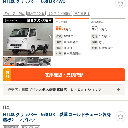
NT100クリッパー 660 DX 4WD
ディーラー保証
購入プラン付
オンライン相談可
360°画像付
支払総額
本体価格
99.
90.
1
2
万円
万円
年式
2021
年
走行
1.0
万km
車検
車検整備付
修復
なし
保証
保証付
整備
法定整備付
住所
栃木県真岡市
無
在庫確認・見積依頼
料
販売店：
日産プリンス栃木販売 真岡店 Ｕ－Ｃａｒショップ
日産
NT100クリッパー 660 DX 菱重コールドチェーン製冷
蔵機2コンプレッ
販売店保証
購入プラン付