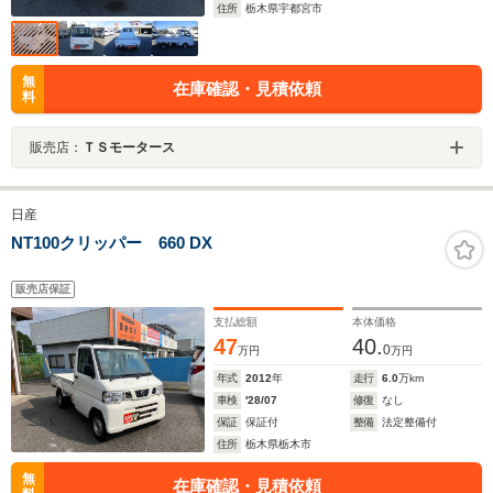
住所
栃木県宇都宮市
無
在庫確認・見積依頼
料
販売店：
ＴＳモータース
日産
NT100クリッパー 660 DX
販売店保証
支払総額
本体価格
47
40.
0
万円
万円
年式
2012
年
走行
6.0
万km
車検
'28/07
修復
なし
保証
保証付
整備
法定整備付
住所
栃木県栃木市
無
在庫確認・見積依頼