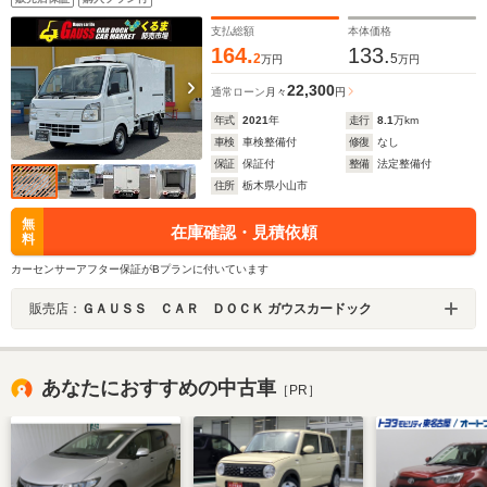
支払総額
本体価格
164.
133.
2
5
万円
万円
22,300
通常ローン
月々
円
年式
2021
年
走行
8.1
万km
車検
車検整備付
修復
なし
保証
保証付
整備
法定整備付
住所
栃木県小山市
無
在庫確認・見積依頼
料
カーセンサーアフター保証がBプランに付いています
販売店：
ＧＡＵＳＳ ＣＡＲ ＤＯＣＫ ガウスカードック
あなたにおすすめの中古車
［PR］