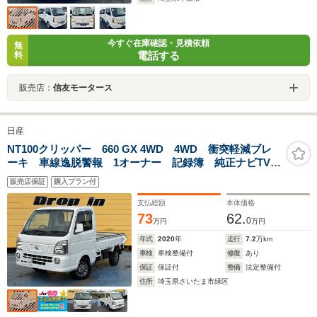
今すぐ在庫確認・見積依頼
無
電話する
料
販売店：
信友モータース
日産
NT100クリッパー 660 GX 4WD 4WD 衝突軽減ブレ
ーキ 車線逸脱警報 1オーナー 記録簿 純正ナビTV
CD AUX Bluetooth ナビ連動ドラレコ ETC オー
販売店保証
購入プラン付
トライト オートハイビーム フォグ Wエアバッグ
ドアバイザー
支払総額
本体価格
73
62.
0
万円
万円
年式
2020
年
走行
7.2
万km
車検
車検整備付
修復
あり
保証
保証付
整備
法定整備付
住所
埼玉県さいたま市緑区