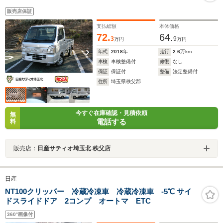
販売店保証
支払総額
本体価格
72.
64.
3
9
万円
万円
年式
2018
年
走行
2.6
万km
車検
車検整備付
修復
なし
保証
保証付
整備
法定整備付
住所
埼玉県秩父郡
今すぐ在庫確認・見積依頼
無
電話する
料
販売店：
日産サティオ埼玉北 秩父店
日産
NT100クリッパー 冷蔵冷凍車 冷蔵冷凍車 -5℃ サイ
ドスライドドア 2コンプ オートマ ETC
360°画像付