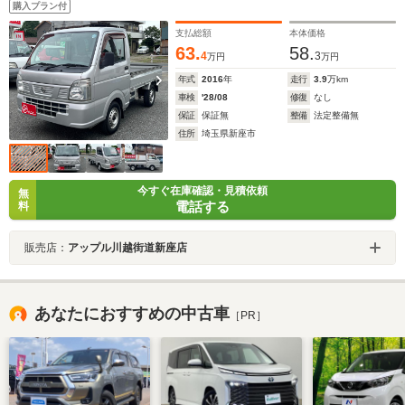
購入プラン付
支払総額
本体価格
63.
58.
4
3
万円
万円
年式
2016
年
走行
3.9
万km
車検
'28/08
修復
なし
保証
保証無
整備
法定整備無
住所
埼玉県新座市
今すぐ在庫確認・見積依頼
無
電話する
料
販売店：
アップル川越街道新座店
あなたにおすすめの中古車
［PR］