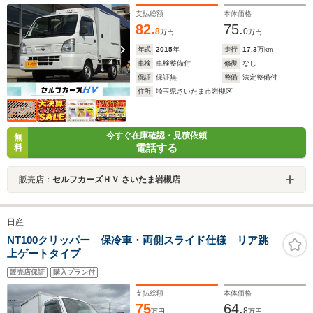
エアバック 黒ナンバー登録OK 事業用登録OK 自社リ
支払総額
本体価格
ース取扱有
82.
75.
8
0
万円
万円
年式
2015
年
走行
17.3
万km
車検
車検整備付
修復
なし
保証
保証無
整備
法定整備付
住所
埼玉県さいたま市岩槻区
今すぐ在庫確認・見積依頼
無
電話する
料
販売店：
セルフカーズＨＶ さいたま岩槻店
日産
NT100クリッパー 保冷車・両側スライド仕様 リア跳
上ゲートタイプ
販売店保証
購入プラン付
支払総額
本体価格
75
64.
8
万円
万円