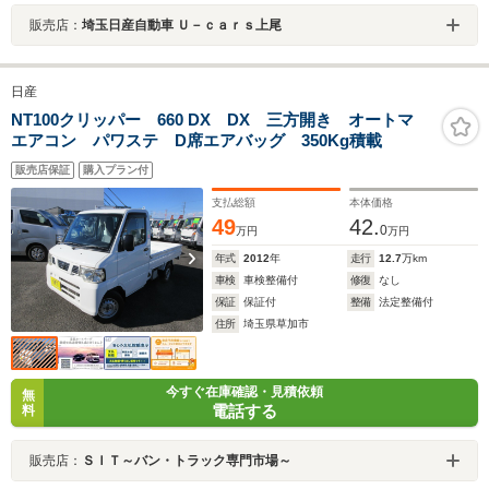
販売店：
埼玉日産自動車 Ｕ－ｃａｒｓ上尾
日産
NT100クリッパー 660 DX DX 三方開き オートマ
エアコン パワステ D席エアバッグ 350Kg積載
販売店保証
購入プラン付
支払総額
本体価格
49
42.
0
万円
万円
年式
2012
年
走行
12.7
万km
車検
車検整備付
修復
なし
保証
保証付
整備
法定整備付
住所
埼玉県草加市
今すぐ在庫確認・見積依頼
無
電話する
料
販売店：
ＳＩＴ～バン・トラック専門市場～