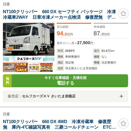
日産
NT100クリッパー 660 DX セーフティ パッケージ 冷凍
冷蔵車2WAY 日章冷凍メーカー点検済 修復歴無 デュ
アルカメラブレーキサポート ナビ 地デジ Bカメラ
支払総額
本体価格
サイドドア エアバック 黒ナンバー登録OK 事業用登
94.
87.
録OK 自社リース取扱有
8
0
万円
万円
27,900
通常ローン
月々
円
年式
2020
年
走行
21.0
万km
車検
車検整備付
修復
なし
保証
保証無
整備
法定整備付
住所
埼玉県さいたま市岩槻区
今すぐ在庫確認・見積依頼
無
電話する
料
販売店：
セルフカーズＨＶ さいたま岩槻店
日産
NT100クリッパー 660 DX 4WD 冷凍冷蔵車 修復歴
無 庫内-4℃確認写真有 三菱コールドチェーン ETC