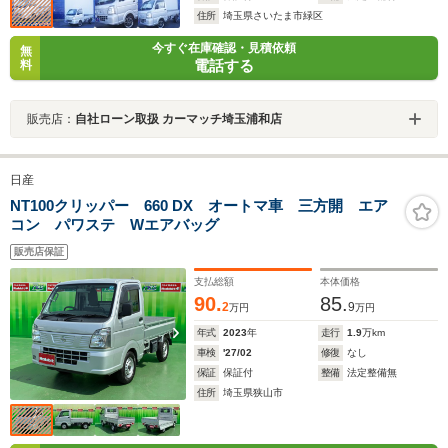
住所
埼玉県さいたま市緑区
今すぐ在庫確認・見積依頼
無
電話する
料
販売店：
自社ローン取扱 カーマッチ埼玉浦和店
日産
NT100クリッパー 660 DX オートマ車 三方開 エア
コン パワステ Wエアバッグ
販売店保証
支払総額
本体価格
90.
85.
2
9
万円
万円
年式
2023
年
走行
1.9
万km
車検
'27/02
修復
なし
保証
保証付
整備
法定整備無
住所
埼玉県狭山市