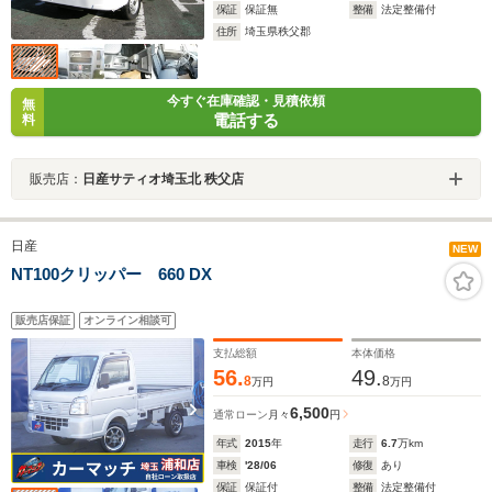
保証
保証無
整備
法定整備付
住所
埼玉県秩父郡
今すぐ在庫確認・見積依頼
無
電話する
料
販売店：
日産サティオ埼玉北 秩父店
日産
NEW
NT100クリッパー 660 DX
販売店保証
オンライン相談可
支払総額
本体価格
56.
49.
8
8
万円
万円
6,500
通常ローン
月々
円
年式
2015
年
走行
6.7
万km
車検
'28/06
修復
あり
保証
保証付
整備
法定整備付