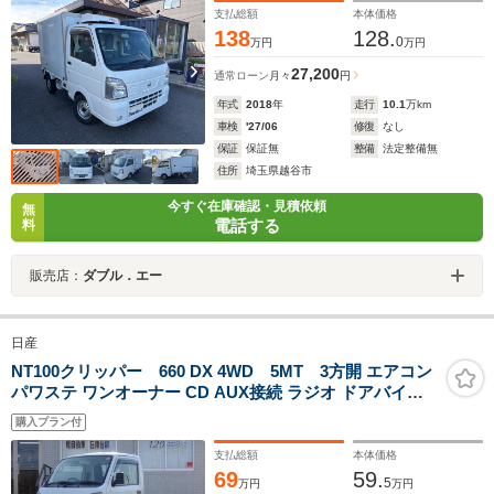
支払総額
本体価格
138
128.
0
万円
万円
27,200
通常ローン
月々
円
年式
2018
年
走行
10.1
万km
車検
'27/06
修復
なし
保証
保証無
整備
法定整備無
住所
埼玉県越谷市
今すぐ在庫確認・見積依頼
無
電話する
料
販売店：
ダブル．エー
日産
NT100クリッパー 660 DX 4WD 5MT 3方開 エアコン
パワステ ワンオーナー CD AUX接続 ラジオ ドアバイザ
ー ライトレベライザー エアバッグ ABS フロアマット
購入プラン付
支払総額
本体価格
69
59.
5
万円
万円