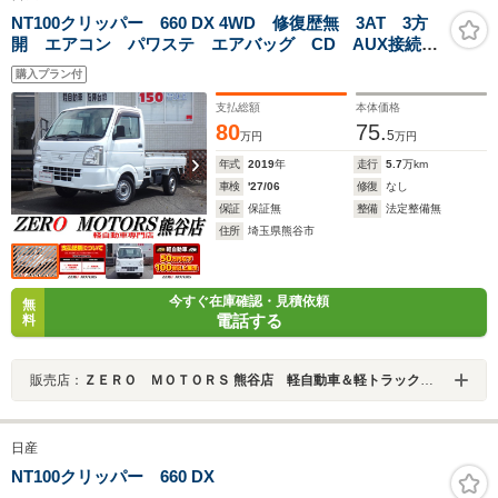
NT100クリッパー 660 DX 4WD 修復歴無 3AT 3方
開 エアコン パワステ エアバッグ CD AUX接続
USB接続 ABS
購入プラン付
支払総額
本体価格
80
75.
5
万円
万円
年式
2019
年
走行
5.7
万km
車検
'27/06
修復
なし
保証
保証無
整備
法定整備無
住所
埼玉県熊谷市
今すぐ在庫確認・見積依頼
無
電話する
料
販売店：
ＺＥＲＯ ＭＯＴＯＲＳ 熊谷店 軽自動車＆軽トラック専門店
日産
NT100クリッパー 660 DX