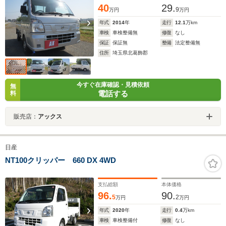
40
29.
9
万円
万円
年式
2014
年
走行
12.1
万km
車検
車検整備無
修復
なし
保証
保証無
整備
法定整備無
住所
埼玉県北葛飾郡
今すぐ在庫確認・見積依頼
無
電話する
料
販売店：
アックス
日産
NT100クリッパー 660 DX 4WD
支払総額
本体価格
96.
90.
5
2
万円
万円
年式
2020
年
走行
0.4
万km
車検
車検整備付
修復
なし