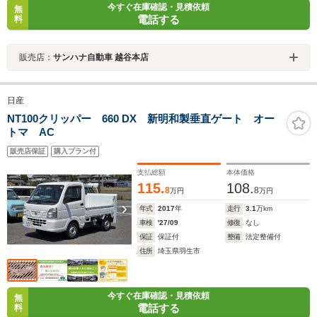
今すぐ在庫確認・見積依頼
無
電話する
料
販売店：
サンハナ自動車 越谷本店
日産
NT100クリッパー 660 DX 新明和製垂直ゲート オー
トマ AC
販売店保証
購入プラン付
支払総額
本体価格
115.
108.
8
8
万円
万円
年式
2017
年
走行
3.1
万km
車検
'27/09
修復
なし
保証
保証付
整備
法定整備付
住所
埼玉県羽生市
今すぐ在庫確認・見積依頼
無
電話する
料