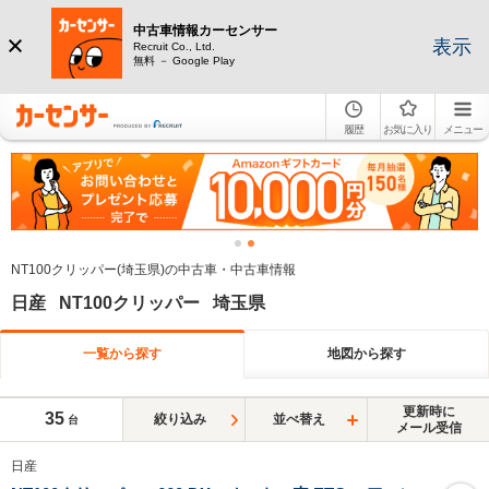
中古車情報カーセンサー
表示
Recruit Co., Ltd.
無料 － Google Play
履歴
お気に入り
メニュー
NT100クリッパー(埼玉県)の中古車・中古車情報
日産 NT100クリッパー 埼玉県
一覧から探す
地図から探す
更新時に
35
絞り込み
並べ替え
台
メール受信
日産