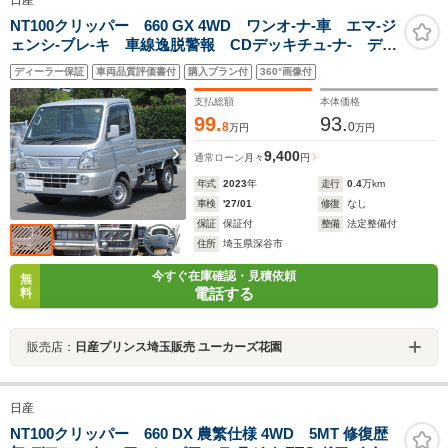
日産
NT100クリッパー 660 GX 4WD ワンオ-ナ-車 エマ-ジ
ェンシ-ブレ-キ 車線逸脱警報 CDデッキチュ-ナ- デュ
アルエアバック
ディーラー保証
車両品質評価書付
購入プラン付
360°画像付
支払総額
本体価格
99.
93.
8
0
万円
万円
9,400
通常ローン
月々
円
年式
2023
年
走行
0.4
万km
車検
'27/01
修復
なし
保証
保証付
整備
法定整備付
住所
埼玉県深谷市
今すぐ在庫確認・見積依頼
無
電話する
料
販売店：
日産プリンス埼玉販売 ユーカーズ花園
日産
NT100クリッパー 660 DX 農繁仕様 4WD 5MT 修復歴