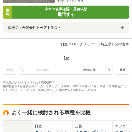
住所
埼玉県川越市
今すぐ在庫確認・見積依頼
無
電話する
料
販売店：
合同会社トーアトラスト
日産 NT100クリッパー（埼玉県）の中古車
1
/2
最初
前の30件
次の30件
最後
※人気のクルマは平均1ヶ月で掲載終了
物件数合計1万台以上のメーカー｜算出データ期間：2024年9月～11月｜内容：物件数合計1万
台以上のメーカーのうち、掲載が終了した物件数が1,000台以上の場合
よく一緒に検討される車種を比較
日産
三菱
マツダ