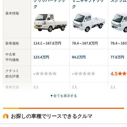
クリッパートラッ
ミニキャブトラッ
スクラム
ク
ク
基本情報
新車価格
114.1～167.6万円
78.4～167.8万円
78.4～16
中古車
123.4万円
94.2万円
77.6万円
平均価格
クチコミ
-
-
4.5
総合評価
乗車定員
2人
2人
2人
▼
全てを表示する
ドア数
2ドア
2ドア
2ドア
全高
全高
全
お探しの車種でリースできるクルマ
1.77m
1.77m
1.