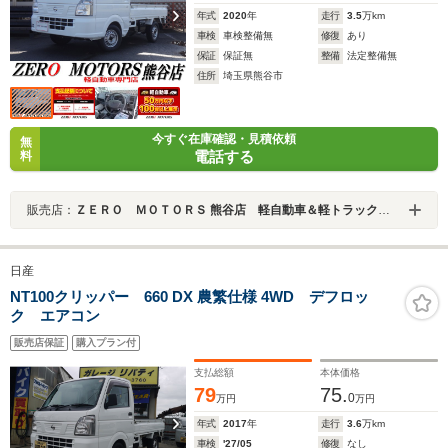
年式
2020
年
走行
3.5
万km
車検
車検整備無
修復
あり
保証
保証無
整備
法定整備無
住所
埼玉県熊谷市
今すぐ在庫確認・見積依頼
無
電話する
料
販売店：
ＺＥＲＯ ＭＯＴＯＲＳ 熊谷店 軽自動車＆軽トラック専門店
日産
NT100クリッパー 660 DX 農繁仕様 4WD デフロッ
ク エアコン
販売店保証
購入プラン付
支払総額
本体価格
79
75.
0
万円
万円
年式
2017
年
走行
3.6
万km
車検
'27/05
修復
なし