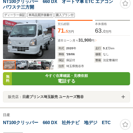
NT100クリッパー 660 DX オートマ車 ETC エアコン
パワステ三方開
ディーラー保証
車両品質評価書付
購入プラン付
支払総額
本体価格
71.
63.
5
0
万円
万円
31,900
通常ローン
月々
円
年式
2020
年
走行
5.2
万km
車検
'28/06
修復
なし
保証
保証付
整備
法定整備付
住所
埼玉県熊谷市
今すぐ在庫確認・見積依頼
無
電話する
料
販売店：
日産プリンス埼玉販売 ユーカーズ熊谷
日産
NT100クリッパー 660 DX 社外ナビ 地デジ ETC