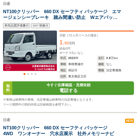
日産
NT100クリッパー 660 DX セーフティ パッケージ エマ
全幅
全幅
全
サイズ
ージェンシーブレーキ 踏み間違い防止 Wエアバッ
1.48m
1.48m
1.
全長
全長
(全長x全幅x全高)
ク エアコン パワステ プラスチックバイザー
3.4m
3.4m
3
車両品質評価書付
360°画像付
月額（
72
ヵ月リースの場合）
1.
68
万円
ホイールベース
ホイールベース
ホイー
頭金
0
円
-m
-m
ボーナス払いなし
年式
2023
年
走行
3.8
万km
車検
車検整備付
修復
なし
15.7～18.7km/L
14.2～18.7km/L
14.2～18.
保証
保証付
整備
法定整備無
└市街地:14.0～
└市街地:12.7～
└市街地:1
住所
東京都足立区
17.7km/L
17.7km/L
17.7km/L
WLTCモード
今すぐ在庫確認・見積依頼
└郊外:16.4～
└郊外:15.3～
└郊外:15.
無
燃費
電話する
料
19.6km/L
19.6km/L
19.6km/L
└高速道路:15.9～
└高速道路:14.2～
└高速道路:
※車検は納車時の車検、法定整備は納車時の法定整備となります。
18.6km/L
18.6km/L
18.6km/L
リース期間中の契約内容は詳細画面を参照下さい。
排気量
658cc
658cc
658cc
日産
NEW
駆動方式
FR、4WD
FR、4WD
FR、4WD
NT100クリッパー 660 DX セーフティ パッケージ
4WD ワンオーナー 穴水店展示 社外メモリーナビ