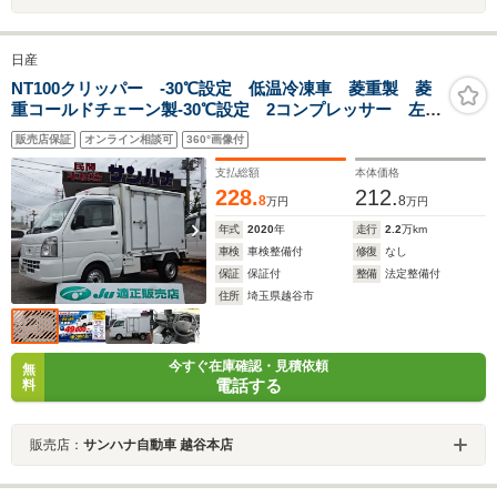
日産
NT100クリッパー -30℃設定 低温冷凍車 菱重製 菱
重コールドチェーン製-30℃設定 2コンプレッサー 左右
90度ストッパー 樹脂製スノコ 左右90度ストッパー
販売店保証
オンライン相談可
360°画像付
軽冷凍車
支払総額
本体価格
228.
212.
8
8
万円
万円
年式
2020
年
走行
2.2
万km
車検
車検整備付
修復
なし
保証
保証付
整備
法定整備付
住所
埼玉県越谷市
今すぐ在庫確認・見積依頼
無
電話する
料
販売店：
サンハナ自動車 越谷本店