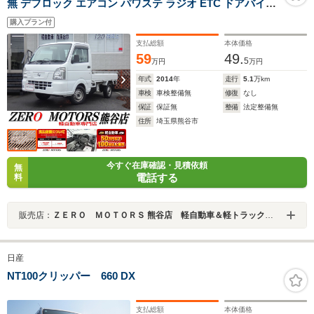
無 デフロック エアコン パワステ ラジオ ETC ドアバイザ
ー ライトレベライザー フロアマット エアバッグ 荷台灯
購入プラン付
支払総額
本体価格
59
49.
5
万円
万円
年式
2014
年
走行
5.1
万km
車検
車検整備無
修復
なし
保証
保証無
整備
法定整備無
住所
埼玉県熊谷市
今すぐ在庫確認・見積依頼
無
電話する
料
販売店：
ＺＥＲＯ ＭＯＴＯＲＳ 熊谷店 軽自動車＆軽トラック専門店
日産
NT100クリッパー 660 DX
支払総額
本体価格