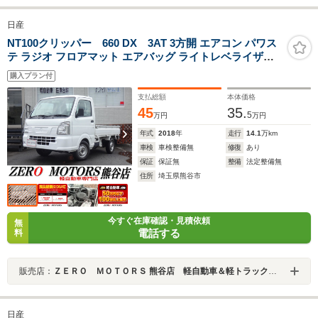
日産
NT100クリッパー 660 DX 3AT 3方開 エアコン パワス
テ ラジオ フロアマット エアバッグ ライトレベライザー
タイミングチェーン式
購入プラン付
支払総額
本体価格
45
35.
5
万円
万円
年式
2018
年
走行
14.1
万km
車検
車検整備無
修復
あり
保証
保証無
整備
法定整備無
住所
埼玉県熊谷市
今すぐ在庫確認・見積依頼
無
電話する
料
販売店：
ＺＥＲＯ ＭＯＴＯＲＳ 熊谷店 軽自動車＆軽トラック専門店
日産