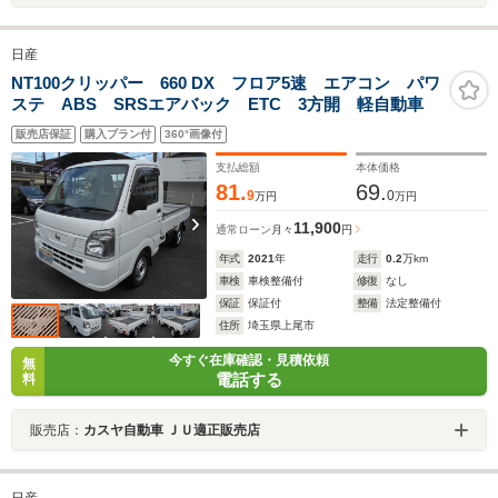
日産
NT100クリッパー 660 DX フロア5速 エアコン パワ
ステ ABS SRSエアバック ETC 3方開 軽自動車
販売店保証
購入プラン付
360°画像付
支払総額
本体価格
81.
69.
9
0
万円
万円
11,900
通常ローン
月々
円
年式
2021
年
走行
0.2
万km
車検
車検整備付
修復
なし
保証
保証付
整備
法定整備付
住所
埼玉県上尾市
今すぐ在庫確認・見積依頼
無
電話する
料
販売店：
カスヤ自動車 ＪＵ適正販売店