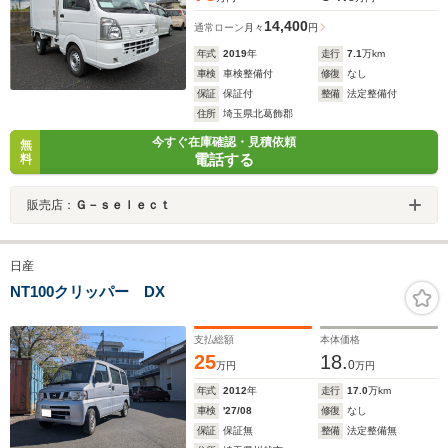
14,400
通常ローン
月々
円
年式
2019
年
走行
7.1
万km
車検
車検整備付
修復
なし
保証
保証付
整備
法定整備付
住所
埼玉県北葛飾郡
今すぐ在庫確認・見積依頼
無
電話する
料
販売店：
Ｇ－ｓｅｌｅｃｔ
日産
NT100クリッパー DX
支払総額
本体価格
25
18.
0
万円
万円
年式
2012
年
走行
17.0
万km
車検
'27/08
修復
なし
保証
保証無
整備
法定整備無