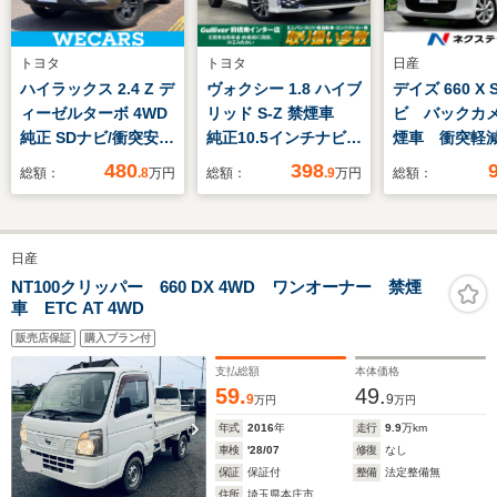
トヨタ
トヨタ
日産
ハイラックス 2.4 Z デ
ヴォクシー 1.8 ハイブ
デイズ 660 X 
ィーゼルターボ 4WD
リッド S-Z 禁煙車
ビ バックカ
純正 SDナビ/衝突安全
純正10.5インチナビ
煙車 衝突軽
装置/車線逸脱防止支
バックカメラ 両側パ
踏み間違い防
480
398
総額：
.8
万円
総額：
.9
万円
総額：
援システム/ヘッドラ
ワースライドドア レ
ドラレコ フ
ンプ LED/Bluetooth
ーダークルーズコント
Bluetooth
接続/ETC/EBD付ABS/
ロール LEDライト
ETC スマ
日産
横滑り防止装置/クル
シートヒーター 純正
オートエアコ
ーズコントロール/バ
17インチAW ステア
格納ミラー 純
NT100クリッパー 660 DX 4WD ワンオーナー 禁煙
車 ETC AT 4WD
ックモニター
リングリモコン
インチアルミ
AC100V ETC2.0
止装置
販売店保証
購入プラン付
支払総額
本体価格
59.
49.
9
9
万円
万円
年式
2016
年
走行
9.9
万km
車検
'28/07
修復
なし
保証
保証付
整備
法定整備無
住所
埼玉県本庄市