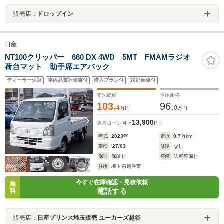
販売店：
ドロップイン
日産
NT100クリッパー 660 DX 4WD 5MT FMAMラジオ
荷台マット 助手席エアバック
ディーラー保証
車両品質評価書付
購入プラン付
360°画像付
支払総額
本体価格
103.
96.
4
0
万円
万円
13,900
通常ローン
月々
円
年式
2023
年
走行
0.7
万km
車検
'27/03
修復
なし
保証
保証付
整備
法定整備付
住所
埼玉県越谷市
今すぐ在庫確認・見積依頼
無
電話する
料
販売店：
日産プリンス埼玉販売 ユーカーズ越谷