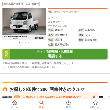
車両品質評価書付
360°画像付
月額（
60
ヵ月リースの場合）
1.
50
万円
頭金
57.00
万円
ボーナス払いなし
年式
2024
年
走行
1.4
万km
車検
車検整備付
修復
なし
保証
保証付
整備
法定整備付
住所
石川県七尾市
今すぐ在庫確認・見積依頼
無
電話する
料
※車検は納車時の車検、法定整備は納車時の法定整備となります。
リース期間中の契約内容は詳細画面を参照下さい。
お探しの条件で360°画像付きのクルマ
※
人気のクルマは平均1ヶ月で掲載終了
在庫が無くなる前にお問い合わせください
ホーム
検索
履歴
お気に入り