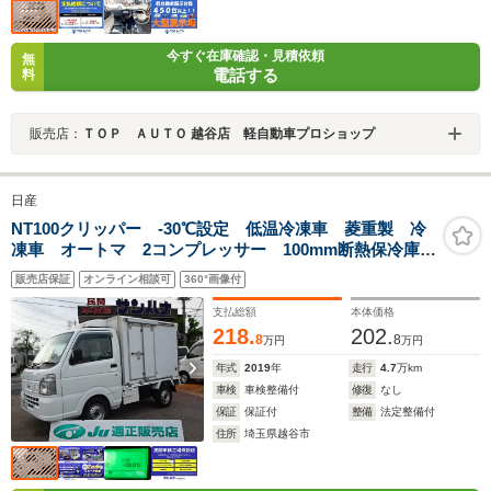
今すぐ在庫確認・見積依頼
無
電話する
料
販売店：
ＴＯＰ ＡＵＴＯ 越谷店 軽自動車プロショップ
日産
NT100クリッパー -30℃設定 低温冷凍車 菱重製 冷
凍車 オートマ 2コンプレッサー 100mm断熱保冷庫
強化サス 保冷カーテン バックモニター 左右90度ス
販売店保証
オンライン相談可
360°画像付
トッパー 型式:EBD-DR16T 軽冷凍車 車両総重量
350Kg
支払総額
本体価格
218.
202.
8
8
万円
万円
年式
2019
年
走行
4.7
万km
車検
車検整備付
修復
なし
保証
保証付
整備
法定整備付
住所
埼玉県越谷市