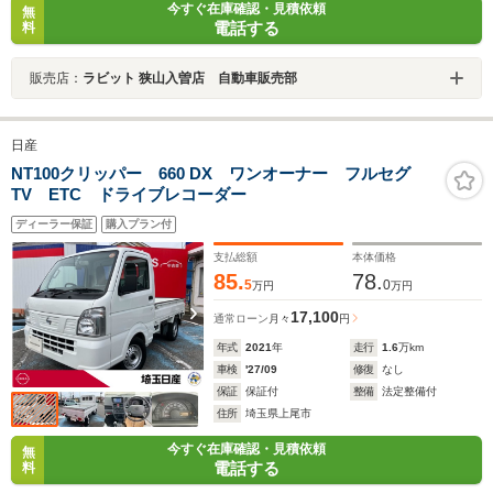
今すぐ在庫確認・見積依頼
無
電話する
料
販売店：
ラビット 狭山入曽店 自動車販売部
日産
NT100クリッパー 660 DX ワンオーナー フルセグ
TV ETC ドライブレコーダー
ディーラー保証
購入プラン付
支払総額
本体価格
85.
78.
5
0
万円
万円
17,100
通常ローン
月々
円
年式
2021
年
走行
1.6
万km
車検
'27/09
修復
なし
保証
保証付
整備
法定整備付
住所
埼玉県上尾市
今すぐ在庫確認・見積依頼
無
電話する
料