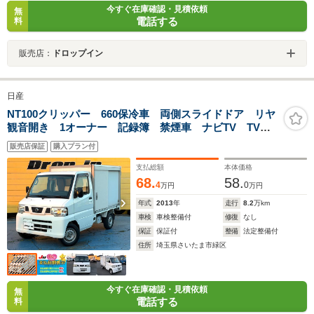
今すぐ在庫確認・見積依頼
無
電話する
料
販売店：
ドロップイン
日産
NT100クリッパー 660保冷車 両側スライドドア リヤ
観音開き 1オーナー 記録簿 禁煙車 ナビTV TVキ
ャンセラー バックカメラ CD USB パワステ エア
販売店保証
購入プラン付
バッグ ヘッドライトレベライザー ドアバイザー 取
説 保証書
支払総額
本体価格
68.
58.
4
0
万円
万円
年式
2013
年
走行
8.2
万km
車検
車検整備付
修復
なし
保証
保証付
整備
法定整備付
住所
埼玉県さいたま市緑区
今すぐ在庫確認・見積依頼
無
電話する
料