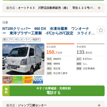
販売店：
オートＰＡＸ 川野辺自動車販売（株） 羽生１２２号バイパス店 ＪＵ適正販売店
日産
NT100クリッパー 660 DX 冷凍冷蔵車 ワンオーナ
ー 東洋ブラザー工業製 -5℃から25℃設定 スライドド
ア ドライブレコーダー
購入プラン付
オンライン相談可
支払総額
本体価格
150.
133.
7
9
万円
万円
年式
2022
年
走行
5.3
万km
車検
'28/01
修復
なし
保証
保証無
整備
法定整備無
住所
埼玉県三郷市
今すぐ在庫確認・見積依頼
無
電話する
料
販売店：
ジャンプ三郷センター