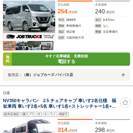
Bluetooth 積載1000kg
支払総額
本体価格
254.
240.
9
9
万円
万円
年式
2020
年
走行
3.5
万km
車検
車検整備付
修復
なし
保証
保証無
整備
法定整備付
住所
大阪府枚方市
今すぐ在庫確認・見積依頼
無
電話する
料
販売店：
（株）ジョブカーズ バイパス店
日産
NV350キャラバン 2.5 チェアキャブ 車いす2名仕様 福
祉車両 車いす2名+5名 車いす1名+ストレッチャー1名+5
名 リアリフト 電動固定装置 サイドステップ 手すり リモ
販売店保証
購入プラン付
オンライン相談可
コン ダブルエアコン 衝突軽減装置 全周囲カメラ Mナビ
TV 2列目小窓 電動電格ミラー
支払総額
本体価格
314.
298.
9
9
万円
万円