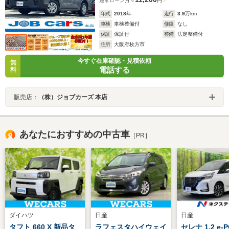
通常ローン
月々
円
年式
2018
年
走行
3.9
万km
車検
車検整備付
修復
なし
保証
保証付
整備
法定整備付
住所
大阪府枚方市
今すぐ在庫確認・見積依頼
無
電話する
料
販売店：
（株）ジョブカーズ 本店
あなたにおすすめの中古車
［PR］
ダイハツ
日産
日産
タフト 660 X 新品タ
ラフェスタハイウェイ
セレナ 1.2 e-