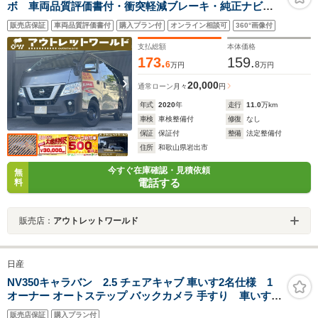
ボ 車両品質評価書付・衝突軽減ブレーキ・純正ナビ・
バックカメラ・DVD・CD・フルセグ・フォグライト・
販売店保証
車両品質評価書付
購入プラン付
オンライン相談可
360°画像付
ETC・リアヒーター・横滑り防止・両側スライドドア・
ヘッドライトレベライザー
支払総額
本体価格
173.
159.
6
8
万円
万円
20,000
通常ローン
月々
円
年式
2020
年
走行
11.0
万km
車検
車検整備付
修復
なし
保証
保証付
整備
法定整備付
住所
和歌山県岩出市
今すぐ在庫確認・見積依頼
無
電話する
料
販売店：
アウトレットワールド
日産
NV350キャラバン 2.5 チェアキャブ 車いす2名仕様 1
オーナー オートステップ バックカメラ 手すり 車いす電
動固定装置 キーレス パワーウィンドウ プライバシ
販売店保証
購入プラン付