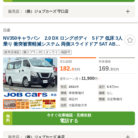
販売店：
（株）ジョブカーズ 守口店
日産
NV350キャラバン 2.0 DX ロングボディ 5ドア 低床 3人
乗り 衝突被害軽減システム 両側スライドドア 5AT ABS
ESC エアコン パワーステアリング パワーウィンドウ 運
販売店保証
購入プラン付
オンライン相談可
転席エアバッグ 助手席エアバッグ キーレスエントリー 盗
難防止システム 定期点検記録簿
支払総額
本体価格
182.
169.
9
9
万円
万円
11,900
通常ローン
月々
円
年式
2021
年
走行
5.5
万km
車検
車検整備付
修復
なし
保証
保証付
整備
法定整備付
住所
大阪府枚方市
今すぐ在庫確認・見積依頼
無
電話する
料
販売店：
（株）ジョブカーズ 本店