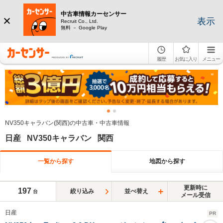
中古車情報カーセンサー
表示
Recruit Co., Ltd.
無料 － Google Play
履歴
お気に入り
メニュー
NV350キャラバン(関西)の中古車・中古車情報
日産 NV350キャラバン 関西
一覧から探す
地図から探す
更新時に
197
絞り込み
並べ替え
台
メール受信
日産
PR