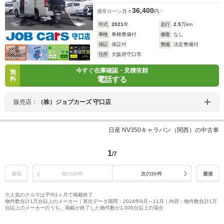
36,400
通常ローン
月々
円
年式
2021
年
走行
2.5
万km
車検
車検整備付
修復
なし
保証
保証付
整備
法定整備付
住所
大阪府守口市
今すぐ在庫確認・見積依頼
無
電話する
料
販売店：
（株）ジョブカーズ 守口店
日産 NV350キャラバン（関西）の中古車
1
/7
最初
前の30件
次の30件
最後
※人気のクルマは平均1ヶ月で掲載終了
物件数合計1万台以上のメーカー｜算出データ期間：2024年9月～11月｜内容：物件数合計1万
台以上のメーカーのうち、掲載が終了した物件数が1,000台以上の場合