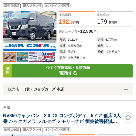
両側スライドドア キーレスエントリー 盗難防止システム
販売店保証
購入プラン付
オンライン相談可
電動格納ミラー ABS ESC エアコン パワーステアリング
パワーウィンドウ プライバシーガラス
支払総額
本体価格
192.
179.
6
9
万円
万円
12,800
通常ローン
月々
円
年式
2021
年
走行
5.7
万km
車検
車検整備付
修復
なし
保証
保証付
整備
法定整備付
住所
大阪府枚方市
今すぐ在庫確認・見積依頼
無
電話する
料
販売店：
（株）ジョブカーズ 本店
日産
NV350キャラバン 2.0 DX ロングボディ 5ドア 低床 3人
乗 バックカメラ フルセグ メモリーナビ 衝突被害軽減シ
ステム 5AT CD Bluetooth ABS ESC エアコン パワーウ
販売店保証
購入プラン付
オンライン相談可
ィンドウ 運転席エアバッグ 両側スライドドア キーレスエ