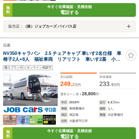
今すぐ在庫確認・見積依頼
無
電話する
料
販売店：
（株）ジョブカーズ バイパス店
日産
NV350キャラバン 2.5 チェアキャブ 車いす2名仕様 車
椅子2人+8人 福祉車両 リアリフト 車いす2基 小窓
付き サイドステップ ナビ Bluetooth 全周囲カメ
購入プラン付
オンライン相談可
ラ 車いす電動固定装置 衝突軽減システム リアクー
ラー 電動格納ミラー キーレス Wエアバック
支払総額
本体価格
249.
233.
2
9
万円
万円
28,800
通常ローン
月々
円
年式
2019
年
走行
4.3
万km
車検
車検整備付
修復
なし
保証
保証無
整備
法定整備付
住所
大阪府守口市
今すぐ在庫確認・見積依頼
無
電話する
料