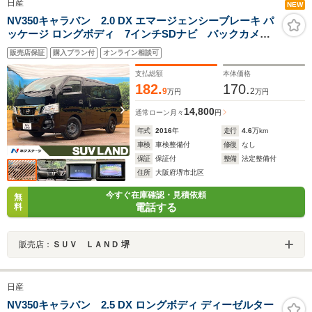
日産
NEW
NV350キャラバン 2.0 DX エマージェンシーブレーキ パ
ッケージ ロングボディ 7インチSDナビ バックカメ
ラ 衝突被害軽減システム 禁煙車 ドラレコ LEDヘ
販売店保証
購入プラン付
オンライン相談可
ッド ETC Bluetooth CD DVD再生 フルセグ モ
ケットシート
支払総額
本体価格
182.
170.
9
2
万円
万円
14,800
通常ローン
月々
円
年式
2016
年
走行
4.6
万km
車検
車検整備付
修復
なし
保証
保証付
整備
法定整備付
住所
大阪府堺市北区
今すぐ在庫確認・見積依頼
無
電話する
料
販売店：
ＳＵＶ ＬＡＮＤ 堺
日産
NV350キャラバン 2.5 DX ロングボディ ディーゼルター