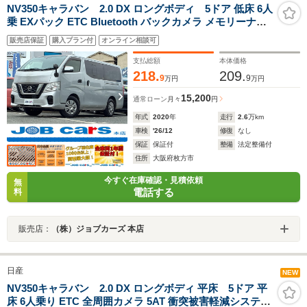
NV350キャラバン 2.0 DX ロングボディ 5ドア 低床 6人
乗 EXパック ETC Bluetooth バックカメラ メモリーナビ
フルセグ 衝突被害軽減システム 両側スライドドア キーレ
販売店保証
購入プラン付
オンライン相談可
スエントリー 電動格納ミラー 5AT CD ABS ESC ドライ
ブレコーダー パワーウィンドウ
支払総額
本体価格
218.
209.
9
9
万円
万円
15,200
通常ローン
月々
円
年式
2020
年
走行
2.6
万km
車検
'26/12
修復
なし
保証
保証付
整備
法定整備付
住所
大阪府枚方市
今すぐ在庫確認・見積依頼
無
電話する
料
販売店：
（株）ジョブカーズ 本店
日産
NEW
NV350キャラバン 2.0 DX ロングボディ 平床 5ドア 平
床 6人乗り ETC 全周囲カメラ 5AT 衝突被害軽減システム