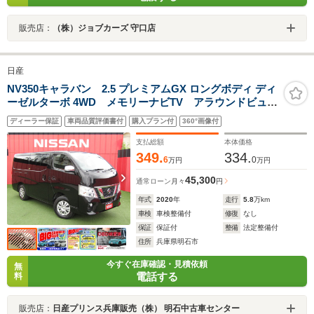
販売店：
（株）ジョブカーズ 守口店
日産
NV350キャラバン 2.5 プレミアムGX ロングボディ ディ
ーゼルターボ 4WD メモリーナビTV アラウンドビュー
モニター ETC エマージェンシーブレーキ LEDヘッ
ディーラー保証
車両品質評価書付
購入プラン付
360°画像付
ドライト イージークロージャードア プッシュスター
ト
支払総額
本体価格
349.
334.
6
0
万円
万円
45,300
通常ローン
月々
円
年式
2020
年
走行
5.8
万km
車検
車検整備付
修復
なし
保証
保証付
整備
法定整備付
住所
兵庫県明石市
今すぐ在庫確認・見積依頼
無
電話する
料
販売店：
日産プリンス兵庫販売（株） 明石中古車センター