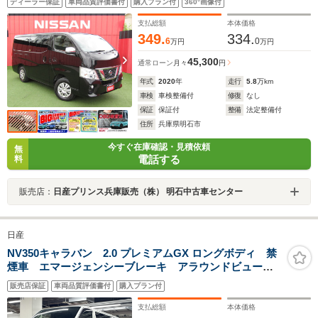
ディーラー保証
車両品質評価書付
購入プラン付
360°画像付
ドライト イージークロージャードア プッシュスター
ト
支払総額
本体価格
349.
334.
6
0
万円
万円
45,300
通常ローン
月々
円
年式
2020
年
走行
5.8
万km
車検
車検整備付
修復
なし
保証
保証付
整備
法定整備付
住所
兵庫県明石市
今すぐ在庫確認・見積依頼
無
電話する
料
販売店：
日産プリンス兵庫販売（株） 明石中古車センター
日産
NV350キャラバン 2.0 プレミアムGX ロングボディ 禁
煙車 エマージェンシーブレーキ アラウンドビューモ
ニター フルセグ付カロッツェリアナビ ETC オート
販売店保証
車両品質評価書付
購入プラン付
ライト LEDヘッドライト ウインカーミラー ローダ
ウン
支払総額
本体価格