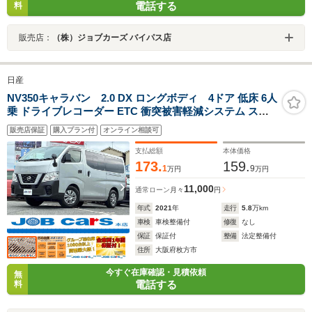
電話する
料
販売店：
（株）ジョブカーズ バイパス店
日産
NV350キャラバン 2.0 DX ロングボディ 4ドア 低床 6人
乗 ドライブレコーダー ETC 衝突被害軽減システム スラ
イドドア キーレスエントリー 盗難防止システム 5AT
販売店保証
購入プラン付
オンライン相談可
ABS ESC エアコン パワーステアリング パワーウィンド
ウ 運転席エアバッグ スペアキー 小窓
支払総額
本体価格
173.
159.
1
9
万円
万円
11,000
通常ローン
月々
円
年式
2021
年
走行
5.8
万km
車検
車検整備付
修復
なし
保証
保証付
整備
法定整備付
住所
大阪府枚方市
今すぐ在庫確認・見積依頼
無
電話する
料