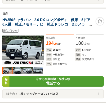
日産
NV350キャラバン 2.0 DX ロングボディ 低床 5ドア
6人乗 純正メモリーナビ 純正ドラレコ Bカメラ
ETC エマージェンシーブレーキ フルセグ
購入プラン付
Bluetooth CD キーレス 盗難防止 ESC ABS
PW パワステ
支払総額
本体価格
194.
180.
9
9
万円
万円
年式
2021
年
走行
5.4
万km
車検
車検整備付
修復
なし
保証
保証無
整備
法定整備付
住所
大阪府枚方市
今すぐ在庫確認・見積依頼
無
電話する
料
販売店：
（株）ジョブカーズ バイパス店