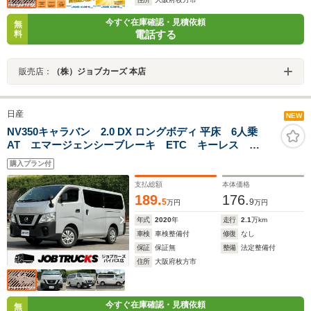
今すぐ在庫確認・見積依頼
無
電話する
料
販売店：
（株）ジョブカーズ 本店
日産
NEW
NV350キャラバン 2.0 DX ロングボディ 平床 6人乗
AT エマージェンシーブレーキ ETC キーレス
ESC ABS パワステ PW 運転席エアバッグ ラジ
購入プラン付
オ AM/FM 積載1000kg 集中ドアロック 光軸調整
支払総額
本体価格
189.
176.
5
9
万円
万円
年式
2020
年
走行
2.1
万km
車検
車検整備付
修復
なし
保証
保証無
整備
法定整備付
住所
大阪府枚方市
今すぐ在庫確認・見積依頼
無