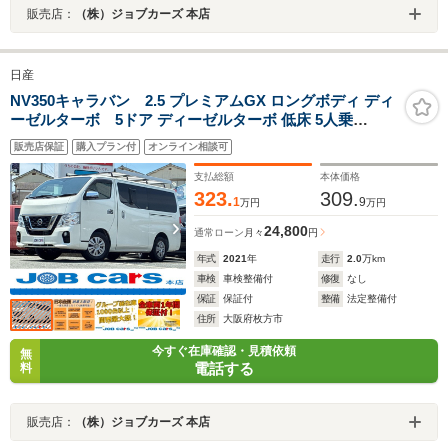
販売店：
（株）ジョブカーズ 本店
日産
NV350キャラバン 2.5 プレミアムGX ロングボディ ディ
ーゼルターボ 5ドア ディーゼルターボ 低床 5人乗
ETC2.0 ドライブレコーダー 全周囲カメラ SDナビ フルセ
販売店保証
購入プラン付
オンライン相談可
グ 衝突被害軽減システム 両側スライドドア スマートキー
電動格納ミラー 5AT CD DVD USB Bluetooth ABS ESC
支払総額
本体価格
エアコン
323.
309.
1
9
万円
万円
24,800
通常ローン
月々
円
年式
2021
年
走行
2.0
万km
車検
車検整備付
修復
なし
保証
保証付
整備
法定整備付
住所
大阪府枚方市
今すぐ在庫確認・見積依頼
無
電話する
料
販売店：
（株）ジョブカーズ 本店