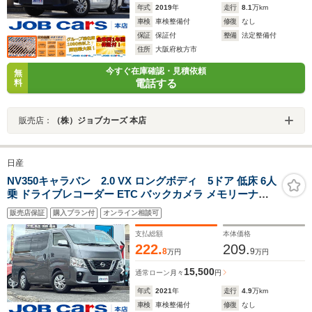
年式
2019
年
走行
8.1
万km
車検
車検整備付
修復
なし
保証
保証付
整備
法定整備付
住所
大阪府枚方市
今すぐ在庫確認・見積依頼
無
電話する
料
販売店：
（株）ジョブカーズ 本店
日産
NV350キャラバン 2.0 VX ロングボディ 5ドア 低床 6人
乗 ドライブレコーダー ETC バックカメラ メモリーナビ
フルセグ 衝突被害軽減システム 両側スライドドア キーレ
販売店保証
購入プラン付
オンライン相談可
スエントリー 電動格納ミラー CD ミュージックプレイヤ
ー接続可 USB Bluetooth ABS ESC
支払総額
本体価格
222.
209.
8
9
万円
万円
15,500
通常ローン
月々
円
年式
2021
年
走行
4.9
万km
車検
車検整備付
修復
なし