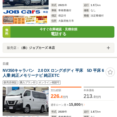
年式
2021
年
走行
1.9
万km
車検
車検整備付
修復
なし
保証
保証付
整備
法定整備付
住所
大阪府枚方市
今すぐ在庫確認・見積依頼
無
電話する
料
販売店：
（株）ジョブカーズ 本店
日産
NV350キャラバン 2.0 DX ロングボディ 平床 5D 平床 6
人乗 純正メモリーナビ 純正ETC
販売店保証
購入プラン付
オンライン相談可
支払総額
本体価格
226.
213.
8
9
万円
万円
15,800
通常ローン
月々
円
年式
2020
年
走行
1.8
万km
車検
車検整備付
修復
なし