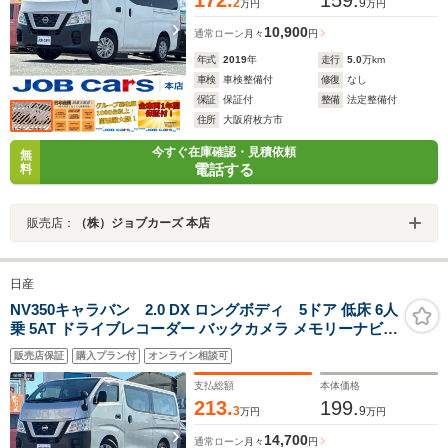
172.
159.
2
9
万円
万円
10,900
通常ローン
月々
円
年式
2019
年
走行
5.0
万km
車検
車検整備付
修復
なし
保証
保証付
整備
法定整備付
住所
大阪府枚方市
今すぐ在庫確認・見積依頼
無
電話する
料
販売店：
（株）ジョブカーズ 本店
日産
NV350キャラバン 2.0 DX ロングボディ 5ドア 低床 6人
乗 5AT ドライブレコーダー バックカメラ メモリーナビ
フルセグ 衝突被害軽減システム 両側スライドドア キーレ
販売店保証
購入プラン付
オンライン相談可
スエントリー CD Bluetooth ABS ESC エアコン パワース
テアリング パワーウィンドウ
支払総額
本体価格
213.
199.
3
9
万円
万円
14,700
通常ローン
月々
円