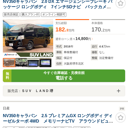
NV350キャラバン 2.0 DX エマージェンシーブレーキ パ
ッケージ ロングボディ 7インチSDナビ バックカメ
ラ 衝突被害軽減システム 禁煙車 ドラレコ LEDヘ
販売店保証
購入プラン付
オンライン相談可
ッド ETC Bluetooth CD DVD再生 フルセグ モ
ケットシート
支払総額
本体価格
182.
170.
9
2
万円
万円
14,800
通常ローン
月々
円
年式
2016
年
走行
4.6
万km
車検
車検整備付
修復
なし
保証
保証付
整備
法定整備付
住所
大阪府堺市北区
今すぐ在庫確認・見積依頼
無
電話する
料
販売店：
ＳＵＶ ＬＡＮＤ 堺
日産
PR
NV350キャラバン 2.5 プレミアムGX ロングボディ ディ
ーゼルターボ 4WD メモリーナビTV アラウンドビュー
モニター ETC エマージェンシーブレーキ LEDヘッ