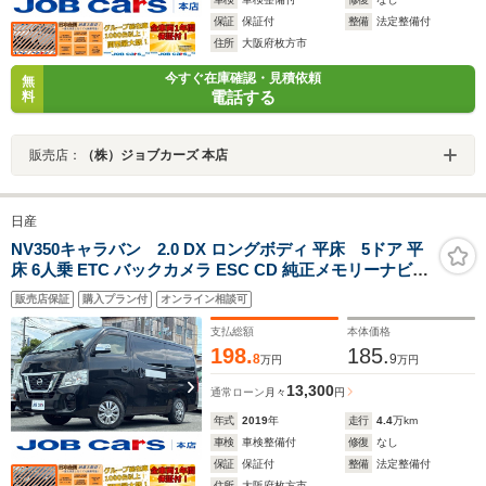
保証
保証付
整備
法定整備付
住所
大阪府枚方市
今すぐ在庫確認・見積依頼
無
電話する
料
販売店：
（株）ジョブカーズ 本店
日産
NV350キャラバン 2.0 DX ロングボディ 平床 5ドア 平
床 6人乗 ETC バックカメラ ESC CD 純正メモリーナビ
フルセグTV 衝突被害軽減システム 両側スライドドア 電
販売店保証
購入プラン付
オンライン相談可
動格納ミラー AT Bluetooth ABS エアコン パワーステア
リング プライバシーガラス スペアキー有
支払総額
本体価格
198.
185.
8
9
万円
万円
13,300
通常ローン
月々
円
年式
2019
年
走行
4.4
万km
車検
車検整備付
修復
なし
保証
保証付
整備
法定整備付
住所
大阪府枚方市