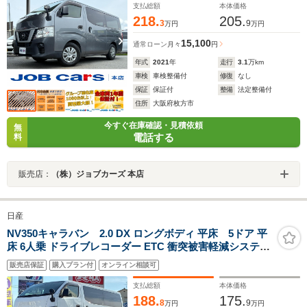
ントリー 盗難防止システム
支払総額
本体価格
218.
205.
3
9
万円
万円
15,100
通常ローン
月々
円
年式
2021
年
走行
3.1
万km
車検
車検整備付
修復
なし
保証
保証付
整備
法定整備付
住所
大阪府枚方市
今すぐ在庫確認・見積依頼
無
電話する
料
販売店：
（株）ジョブカーズ 本店
日産
NV350キャラバン 2.0 DX ロングボディ 平床 5ドア 平
床 6人乗 ドライブレコーダー ETC 衝突被害軽減システム
両側スライドドア キーレスエントリー 5AT ABS ESC エ
販売店保証
購入プラン付
オンライン相談可
アコン パワーステアリング パワーウィンドウ 運転席エア
バッグ プライバシーガラス スペアキー
支払総額
本体価格
188.
175.
8
9
万円
万円