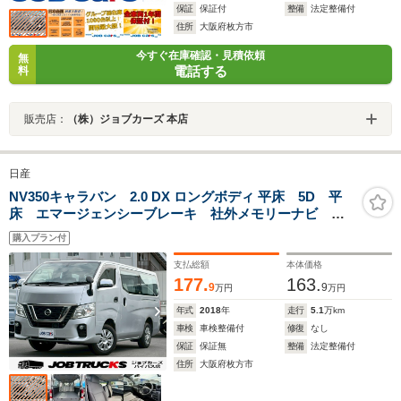
保証
保証付
整備
法定整備付
住所
大阪府枚方市
今すぐ在庫確認・見積依頼
無
電話する
料
販売店：
（株）ジョブカーズ 本店
日産
NV350キャラバン 2.0 DX ロングボディ 平床 5D 平
床 エマージェンシーブレーキ 社外メモリーナビ ワ
ンセグ Bluetooth DVD CD バックカメラ フォ
購入プラン付
グ キーレス リヤクーラー ソナー 仕切りカーテン
付 ABS ESC 取説 保証書
支払総額
本体価格
177.
163.
9
9
万円
万円
年式
2018
年
走行
5.1
万km
車検
車検整備付
修復
なし
保証
保証無
整備
法定整備付
住所
大阪府枚方市