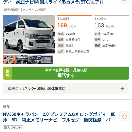
ディ 純正ナビ/両側スライド/Bカメラ/ETC/エアロ
販売店保証
オンライン相談可
支払総額
本体価格
169.
163.
8
4
万円
万円
年式
2014
年
走行
7.1
万km
車検
車検整備付
修復
なし
保証
保証付
整備
法定整備付
住所
和歌山県和歌山市
今すぐ在庫確認・見積依頼
無
電話する
料
販売店：
ガリバー 和歌山国体道路店
日産
NV350キャラバン 2.0 プレミアムGX ロングボディ 低
床 5D 純正メモリーナビ フルセグ 衝突軽減 バッ
クカメラ 純正ドラレコ スマートキー オートライ
購入プラン付
ト フォグ Wエアコン ABS ESC CD