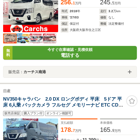
256.
245.
1
5
万円
万円
年式
2018
年
走行
3.2
万km
車検
'27/03
修復
なし
保証
保証付
整備
法定整備付
住所
大阪府大阪市住之江区
今すぐ在庫確認・見積依頼
無
電話する
料
販売店：
カーチス南港
日産
NV350キャラバン 2.0 DX ロングボディ 平床 5ドア 平
床 6人乗 バックカメラ フルセグ メモリーナビ ETC CD
Bluetooth接続 衝突被害軽減システム キーレスエントリ
販売店保証
購入プラン付
オンライン相談可
ー 盗難防止システム 両側スライドドア 記録簿 ABS ESC
パワーステアリング パワーウィンドウ
支払総額
本体価格
178.
165.
7
9
万円
万円
11,200