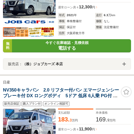
12,300
通常ローン
月々
円
年式
2021
年
走行
6.3
万km
車検
車検整備付
修復
なし
保証
保証付
整備
法定整備付
住所
大阪府枚方市
今すぐ在庫確認・見積依頼
無
電話する
料
販売店：
（株）ジョブカーズ 本店
日産
NV350キャラバン 2.0 リフター付バン エマージェンシー
ブレーキ付 DX ロングボディ 5ドア 低床 6人乗 PG付 純
正ナビ Bluetooth
販売店保証
購入プラン付
オンライン相談可
支払総額
本体価格
183.
169.
3
9
万円
万円
11,900
通常ローン
月々
円