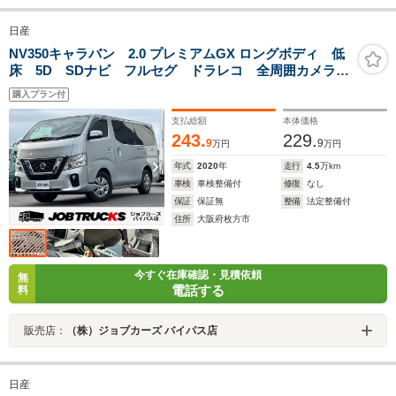
日産
NV350キャラバン 2.0 プレミアムGX ロングボディ 低
床 5D SDナビ フルセグ ドラレコ 全周囲カメラ
衝突軽減システム ETC スマートキー LEDヘッドラ
購入プラン付
イト フォグランプ オートライト リアヒーター リ
アクーラー 電動格納ミラー オートクロージャ―
支払総額
本体価格
243.
229.
9
9
万円
万円
年式
2020
年
走行
4.5
万km
車検
車検整備付
修復
なし
保証
保証無
整備
法定整備付
住所
大阪府枚方市
今すぐ在庫確認・見積依頼
無
電話する
料
販売店：
（株）ジョブカーズ バイパス店
日産