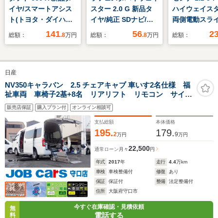
イヤ/スマートアシス
スター 2.0 G 新品タ
ハイウェイスタ
ト(トヨタ・ダイハツ)/
イヤ/純正 SDナビ/両
両側電動スラ
車線逸脱防止支援シス
側電動スライドドア/
正10型ナビ 
141
56
2
総額：
.8
万円
総額：
.8
万円
総額：
テム/ヘッドランプ
ドライブレコーダー
カメラ セー
LED/横滑り防止装置/
前後/Bluetooth接
ックB 寒冷
アイドリングストッ
続/ETC/EBD付ABS/横
衝突被害軽減
日産
プ/禁煙車/パワーウイ
滑り防止装置/アイド
ム 寒冷地仕
ンドウ/オートエアコ
リングストップ/バッ
車 ブライン
NV350キャラバン 2.5 チェアキャブ 車いす2名仕様 福
祉車両 車椅子2基+8名 リアリフト リモコン サイド
ン
クモニター/フルセグ
トモニター 
ステップ 電動固定装置 手すり Wエアコン リアク
TV/DVD
コ LEDヘ
販売店保証
購入プラン付
オンライン相談可
ーラー リアヒーター バックモニター 電動電格ミラ
ETC 純正16
ー パワーウィンドウキーレス ドアバイザー
支払総額
本体価格
AW
195.
179.
2
9
万円
万円
22,500
通常ローン
月々
円
年式
2017
年
走行
4.4
万km
車検
車検整備付
修復
あり
保証
保証付
整備
法定整備付
住所
大阪府守口市
今すぐ在庫確認・見積依頼
無
電話する
料