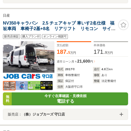
日産
NV350キャラバン 2.5 チェアキャブ 車いす2名仕様 福
祉車両 車椅子2基+8名 リアリフト リモコン サイド
ステップ 電動固定装置 手すり バックカメラ Wエ
販売店保証
購入プラン付
オンライン相談可
アコン リアクーラー リアヒーター 電動電格ミラ
ー キーレス プライバシーガラス ドアバイザー
支払総額
本体価格
187.
171.
5
9
万円
万円
21,600
通常ローン
月々
円
年式
2017
年
走行
4.0
万km
車検
車検整備付
修復
あり
保証
保証付
整備
法定整備付
住所
大阪府守口市
今すぐ在庫確認・見積依頼
無
電話する
料
販売店：
（株）ジョブカーズ 守口店