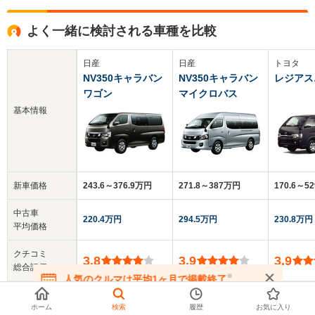
よく一緒に検討される車種を比較
日産
日産
トヨタ
NV350キャラバン
NV350キャラバン
レジアス
ワゴン
マイクロバス
基本情報
新車価格
243.6～376.9万円
271.8～387万円
170.6～5
中古車
220.4万円
294.5万円
230.8万円
平均価格
クチコミ
3.8
3.9
3.9
総合評価
※
人気のクルマは平均1ヶ月で掲載終了
在庫が無くなる前にお問い合わせください
乗車定員
10人
14人
3～10人
ホーム
検索
履歴
お気に入り