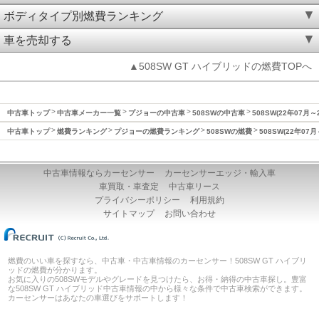
ボディタイプ別燃費ランキング
車を売却する
▲508SW GT ハイブリッドの燃費TOPへ
中古車トップ
中古車メーカー一覧
プジョーの中古車
508SWの中古車
508SW(22年07月
中古車トップ
燃費ランキング
プジョーの燃費ランキング
508SWの燃費
508SW(22年07
中古車情報ならカーセンサー
カーセンサーエッジ・輸入車
車買取・車査定
中古車リース
プライバシーポリシー
利用規約
サイトマップ
お問い合わせ
燃費のいい車を探すなら、中古車・中古車情報のカーセンサー！508SW GT ハイブリ
ッドの燃費が分かります。
お気に入りの508SWモデルやグレードを見つけたら、お得・納得の中古車探し。豊富
な508SW GT ハイブリッド中古車情報の中から様々な条件で中古車検索ができます。
カーセンサーはあなたの車選びをサポートします！