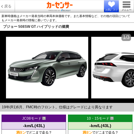
戻る
お気に入り
メニュー
新車時価格はメーカー発表当時の車両本体価格です。また基本情報など、その他の項目について
もメーカー発表時の情報に基いています。
プジョー 508SW GT ハイブリッドの燃費
1/3
19年(R1)6月、FMC時のフロント。仕様はグレードにより異なります
JC08モード
10・15モード
-km/L(43L)
-km/L(43L)
満タン
でどこまで走る？
満タン
でどこまで走る？