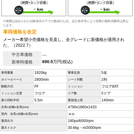
（燃費×タンク容量）
（燃費×タンク容量）
-
-
km
km
※燃費は定められた試験条件の下での数値のため、走行条件等により実際の燃料消費率は異な
ります。
車両価格を改定
メーカー希望小売価格を見直し、全グレードに新価格が適用され
た。（2022.7）
中古車価格
---
690.5
万円(税込)
新車時価格
1820kg
5名
車両重量
乗車定員
2800mm
2列
ホイールベース
シート列数
FF
フロア8AT
駆動方式
ミッション
フロア
5ドア
ミッション位置
ドア数
5.5m
140mm
最小回転半径
最低地上高
4790x1860x1420
全長x全幅x全高(mm)
-x-x-
室内 全長x全幅x全高(mm)
180ps/6000rpm
最高出力
30.6kg・m/3000rpm
最大トルク