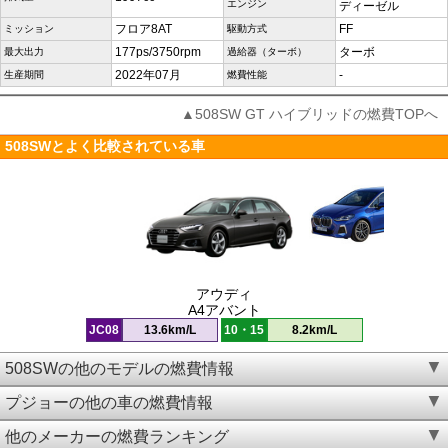
エンジン
ディーゼル
フロア8AT
FF
ミッション
駆動方式
177ps/3750rpm
ターボ
最大出力
過給器（ターボ）
2022年07月
-
生産期間
燃費性能
▲508SW GT ハイブリッドの燃費TOPへ
508SWとよく比較されている車
アウディ
A4アバント
JC08
13.6km/L
10・15
8.2km/L
508SWの他のモデルの燃費情報
プジョーの他の車の燃費情報
他のメーカーの燃費ランキング