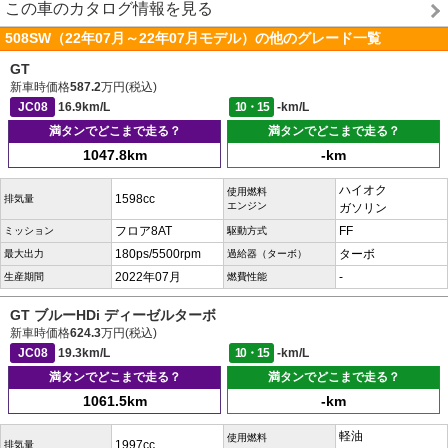
この車のカタログ情報を見る
508SW（22年07月～22年07月モデル）の他のグレード一覧
GT
新車時価格
587.2
万円(税込)
JC08
16.9km/L
10・15
-km/L
満タンでどこまで走る？
満タンでどこまで走る？
1047.8km
-km
ハイオク
使用燃料
1598cc
排気量
エンジン
ガソリン
フロア8AT
FF
ミッション
駆動方式
180ps/5500rpm
ターボ
最大出力
過給器（ターボ）
2022年07月
-
生産期間
燃費性能
GT ブルーHDi ディーゼルターボ
新車時価格
624.3
万円(税込)
JC08
19.3km/L
10・15
-km/L
満タンでどこまで走る？
満タンでどこまで走る？
1061.5km
-km
軽油
使用燃料
1997cc
排気量