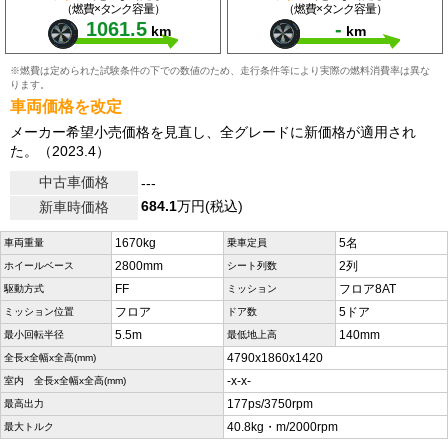
（燃費×タンク容量）
（燃費×タンク容量）
1061.5
-
km
km
※燃費は定められた試験条件の下での数値のため、走行条件等により実際の燃料消費率は異な
ります。
車両価格を改定
メーカー希望小売価格を見直し、全グレードに新価格が適用され
た。（2023.4）
中古車価格
---
684.1
万円(税込)
新車時価格
1670kg
5名
車両重量
乗車定員
2800mm
2列
ホイールベース
シート列数
FF
フロア8AT
駆動方式
ミッション
フロア
5ドア
ミッション位置
ドア数
5.5m
140mm
最小回転半径
最低地上高
4790x1860x1420
全長x全幅x全高(mm)
-x-x-
室内 全長x全幅x全高(mm)
177ps/3750rpm
最高出力
40.8kg・m/2000rpm
最大トルク