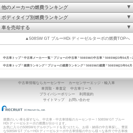
他のメーカーの燃費ランキング
ボディタイプ別燃費ランキング
車を売却する
▲508SW GT ブルーHDi ディーゼルターボの燃費TOPへ
中古車トップ
中古車メーカー一覧
プジョーの中古車
508SWの中古車
508SW(23年04月
中古車トップ
燃費ランキング
プジョーの燃費ランキング
508SWの燃費
508SW(23年04
中古車情報ならカーセンサー
カーセンサーエッジ・輸入車
車買取・車査定
中古車リース
プライバシーポリシー
利用規約
サイトマップ
お問い合わせ
燃費のいい車を探すなら、中古車・中古車情報のカーセンサー！508SW GT ブルー
HDi ディーゼルターボの燃費が分かります。
お気に入りの508SWモデルやグレードを見つけたら、お得・納得の中古車探し。豊富
な508SW GT ブルーHDi ディーゼルターボ中古車情報の中から様々な条件で中古車検