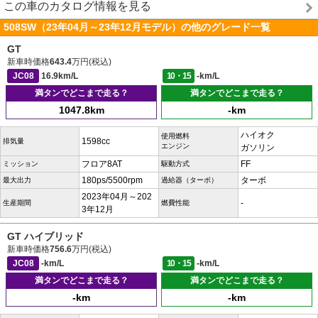
この車のカタログ情報を見る
508SW（23年04月～23年12月モデル）の他のグレード一覧
GT
新車時価格
643.4
万円(税込)
JC08
16.9km/L
10・15
-km/L
満タンでどこまで走る？
満タンでどこまで走る？
1047.8km
-km
ハイオク
使用燃料
1598cc
排気量
エンジン
ガソリン
フロア8AT
FF
ミッション
駆動方式
180ps/5500rpm
ターボ
最大出力
過給器（ターボ）
2023年04月～202
-
生産期間
燃費性能
3年12月
GT ハイブリッド
新車時価格
756.6
万円(税込)
JC08
-km/L
10・15
-km/L
満タンでどこまで走る？
満タンでどこまで走る？
-km
-km