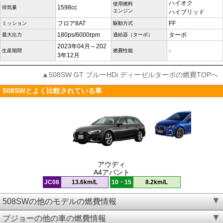
ハイオク
使用燃料
1598cc
排気量
エンジン
ハイブリッド
フロア8AT
FF
ミッション
駆動方式
180ps/6000rpm
ターボ
最大出力
過給器（ターボ）
2023年04月～202
-
生産期間
燃費性能
3年12月
▲508SW GT ブルーHDi ディーゼルターボの燃費TOPへ
508SWとよく比較されている車
アウディ
A4アバント
JC08
13.6km/L
10・15
8.2km/L
508SWの他のモデルの燃費情報
プジョーの他の車の燃費情報