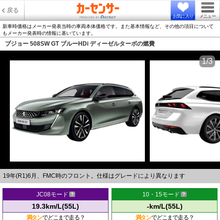
戻る
お気に入り
メニュー
新車時価格はメーカー発表当時の車両本体価格です。また基本情報など、その他の項目について
もメーカー発表時の情報に基いています。
プジョー 508SW GT ブルーHDi ディーゼルターボの燃費
1/3
19年(R1)6月、FMC時のフロント。仕様はグレードにより異なります
JC08モード
10・15モード
19.3km/L(55L)
-km/L(55L)
満タン
でどこまで走る？
満タン
でどこまで走る？