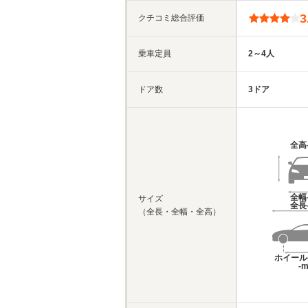
3
クチコミ総合評価
乗車定員
2～4人
ドア数
3ドア
全高
全幅
サイズ
全長
（全長・全幅・全高）
ホイール
-