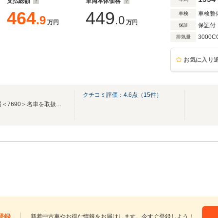
支払総額
車両本体価格
464
449
車検整
車検
.9
.0
万円
万円
保証付
保証
3000C
排気量
お気に入り
クチコミ評価：
4.6
点（
15
件）
おかげさまで25周年！東証上場＜7690＞名車を取扱うインポートプレミアムカー専門店！
登録
新着中古車やお得な情報をお届けします。今すぐ登録しよう！