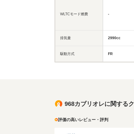
WLTCモード燃費
-
排気量
2990cc
駆動方式
FR
968カブリオレに関する
評価の高いレビュー・評判