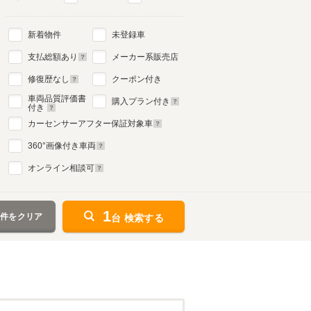
新着物件
未登録車
支払総額あり
メーカー系販売店
修復歴なし
クーポン付き
車両品質評価書
購入プラン付き
付き
カーセンサーアフター保証対象車
360
°画像付き車両
オンライン相談可
1
条件をクリア
台 検索する