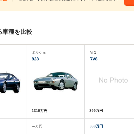
る車種を比較
ポルシェ
ＭＧ
928
RV8
1310万円
399万円
‐‐‐万円
388万円