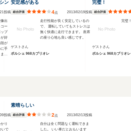
シン
安定感がある
完璧！
4
8/21投稿
2013/02/19投稿
総合評価
総合評価
点
想像出
走行性能が良く安定しているの
完璧
るコー
で、 運転していてもストレスは
ポップ
無く快適に走行できます。 座席
レが好
の座り心地も良い感じです。
値段が
ゲストさん
ゲストさん
めに手
ポルシェ 968カブリオレ
ポルシェ 968カブリオレ
ります
走りま
そこそ
と思い
素晴らしい
2
3/09投稿
2013/02/13投稿
総合評価
点
かかり
自分は全く問題なく運転できま
ついで
した。 いい車だとおもいます