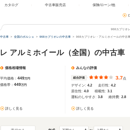
カタログ
中古車販売店
保険/ローン/他
968カブリ
中古車
全国のポルシェ
968カブリオレの中古車
968カブリオレ・アルミホイールの中古
オレ アルミホイール（全国）の中古車
価格相場情報
みんなの評価
3.7
449
総合評価
平均価格：
点
万円
449
価格帯：
万円
デザイン:
4.2
走行性:
4.2
居住性:
4.0
積載性:
3.1
運転のしやすさ:
3.8
維持費:
2.8
詳しく見る
詳しく見る