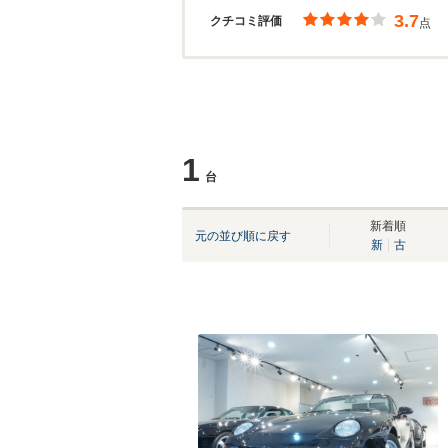
3.7
クチコミ評価
点
1
台
新着順
元の並び順に戻す
新
古