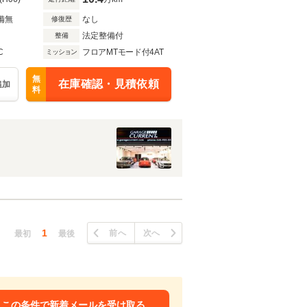
備無
なし
修復歴
法定整備付
整備
C
フロアMTモード付4AT
ミッション
無
在庫確認・見積依頼
追加
料
1
前へ
次へ
最初
最後
この条件で新着メールを受け取る