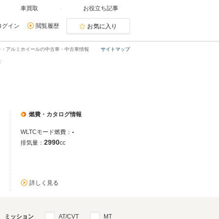
車買取
お役立ち記事
ログイン
閲覧履歴
お気に入り
オレ・アルミホイールの中古車・中古車情報
サイトマップ
車
燃費・カタログ情報
-
WLTCモード燃費：
2990
排気量：
cc
詳しく見る
ミッション
AT/CVT
MT