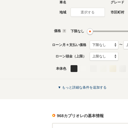
車名
グレード
地域
市区町村
選択する
価格
下限なし
〜
ローン月々支払い価格
ローン頭金（上限）
本体色
▼ もっと詳細な条件を追加する
968カブリオレ
の基本情報