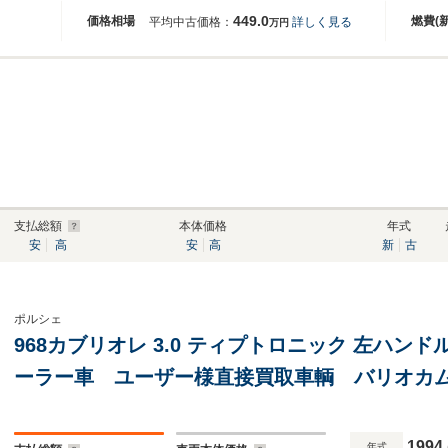
449.0
価格相場
燃費(
平均中古価格：
詳しく見る
万円
支払総額
本体価格
年式
安
高
安
高
新
古
ポルシェ
968カブリオレ 3.0 ティプトロニック 左ハ
ーラー車 ユーザー様直接買取車輌 バリオカ
幌 ファブリックシート 純正ホイール 純正
1994
年式