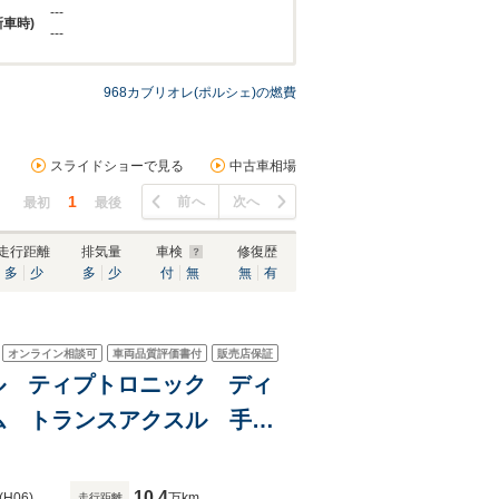
---
新車時)
---
968カブリオレ(ポルシェ)の燃費
スライドショーで見る
中古車相場
1
前へ
次へ
最初
最後
走行距離
排気量
車検
修復歴
多
少
多
少
付
無
無
有
オンライン相談可
車両品質評価書付
販売店保証
ンドル ティプトロニック ディ
ム トランスアクスル 手動
ステアリング 純正シート
10.4
(H06)
万km
走行距離