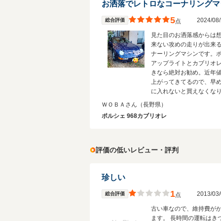
お洒落でレトロなコーナリングマ
5
2024/0
総合評価
点
見た目のお洒落感からは
来ない攻めの走りが出来
ナーリングマシンです。
アップライトとカブリオ
きなら絶対お勧め。近年
上がってきてるので、早
に入れないと買えなくな
よ。燃費も10キロくらい
ＷＯＢＡさん
（長野県）
すし、3000なので税金も
ポルシェ 968カブリオレ
こ。維持するにも手頃か
ます。
評価の低いレビュー・評判
珍しい
1
2013/0
総合評価
点
古い車なので、維持費が
ます。 長時間の運転はき