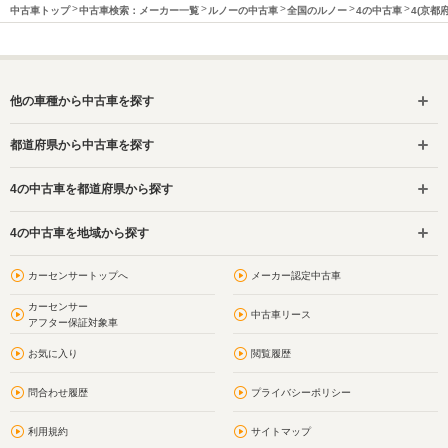
中古車トップ
中古車検索：メーカー一覧
ルノーの中古車
全国のルノー
4の中古車
4(京都
他の車種から中古車を探す
都道府県から中古車を探す
4の中古車を都道府県から探す
4の中古車を地域から探す
カーセンサートップへ
メーカー認定中古車
カーセンサー
中古車リース
アフター保証対象車
お気に入り
閲覧履歴
問合わせ履歴
プライバシーポリシー
利用規約
サイトマップ