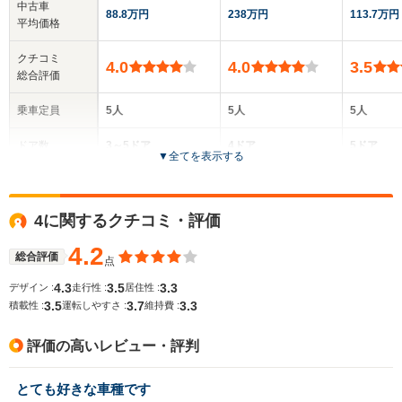
中古車
88.8万円
238万円
113.7万円
平均価格
クチコミ
4.0
4.0
3.5
総合評価
乗車定員
5人
5人
5人
ドア数
3～5ドア
4ドア
5ドア
▼
全てを表示する
全高
全高
全高
1.36m～1.38m
1.38m～1.4m
1.35m
4に関するクチコミ・評価
4.2
総合評価
点
全幅
全幅
全幅
サイズ
1.57m～1.6m
1.73m
1.68m
4.3
3.5
3.3
デザイン :
走行性 :
居住性 :
全長
全長
(全長x全幅x全高)
3.5
3.7
3.3
積載性 :
運転しやすさ :
維持費 :
3.59m～3.65m
4.5m～4.53m
4.
評価の高いレビュー・評判
ホイールベース
ホイールベース
ホイー
とても好きな車種です
-m
-m