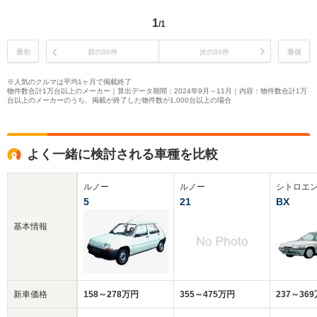
1
/1
最初
前の30件
次の30件
最後
※人気のクルマは平均1ヶ月で掲載終了
物件数合計1万台以上のメーカー｜算出データ期間：2024年9月～11月｜内容：物件数合計1万
台以上のメーカーのうち、掲載が終了した物件数が1,000台以上の場合
よく一緒に検討される車種を比較
ルノー
ルノー
シトロエ
5
21
BX
基本情報
新車価格
158～278万円
355～475万円
237～36