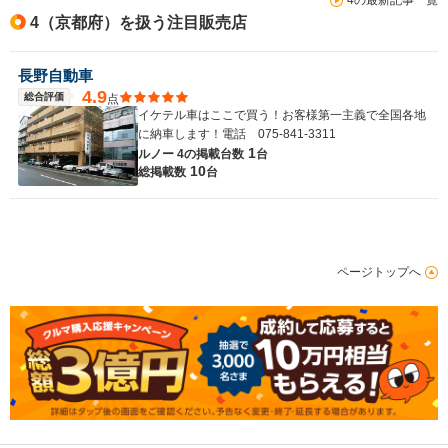
4（京都府）を扱う注目販売店
長野自動車
4.9
総合評価
点
イケテル車はここで買う！お客様第一主義で全国各地
に納車します！電話 075-841-3311
1
ルノー 4の
掲載台数
台
10
総掲載数
台
ページトップへ