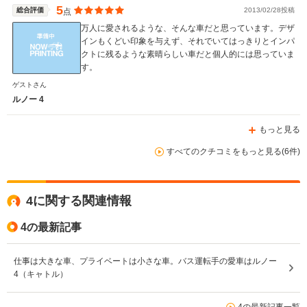
5
総合評価
2013/02/28投稿
点
万人に愛されるような、そんな車だと思っています。デザ
インもくどい印象を与えず、それでいてはっきりとインパ
クトに残るような素晴らしい車だと個人的には思っていま
WLTCモード
-
-
-
す。
燃費
ゲストさん
ルノー 4
もっと見る
排気量
1389～1721cc
1994～2165cc
1579～19
すべてのクチコミをもっと見る(6件)
駆動方式
FF
FF
FF
4に関する関連情報
4の最新記事
仕事は大きな車、プライベートは小さな車。バス運転手の愛車はルノー
4（キャトル）
4の最新記事一覧