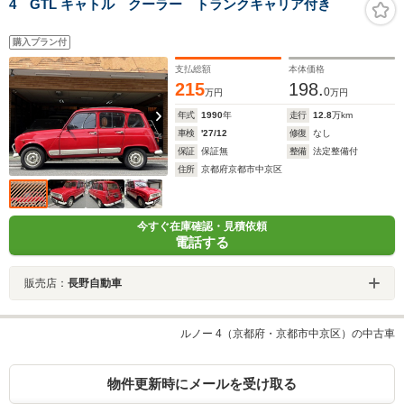
4 GTL キャトル クーラー トランクキャリア付き
購入プラン付
支払総額
本体価格
215
198.
0
万円
万円
年式
1990
年
走行
12.8
万km
車検
'27/12
修復
なし
保証
保証無
整備
法定整備付
住所
京都府京都市中京区
今すぐ在庫確認・見積依頼
電話する
販売店：
長野自動車
ルノー 4（京都府・京都市中京区）の中古車
物件更新時にメールを受け取る